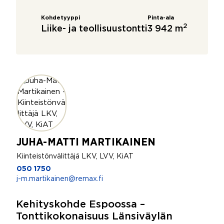
Kohdetyyppi
Pinta-ala
2
Liike- ja teollisuustontti
3 942 m
JUHA-MATTI MARTIKAINEN
Kiinteistönvälittäjä LKV, LVV, KiAT
050 1750
j-m.martikainen@remax.fi
Kehityskohde Espoossa –
Tonttikokonaisuus Länsiväylän