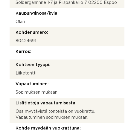
Solberganrinne 1-7 ja Piispankallio 7 02200 Espoo
t
o
Kaupunginosa/kylä:
s
i
Olari
P
u
Kohdenumero:
h
80424691
e
l
Kerros:
i
n
Kohteen tyyppi:
n
u
Liiketontti
m
e
Vapautuminen:
r
Sopimuksen mukaan
o
Lisätietoja vapautumisesta:
Osa myytävistä tonteista on vuokrattu.
Vapautuminen sopimuksen mukaan.
Kohde myydään vuokrattuna: