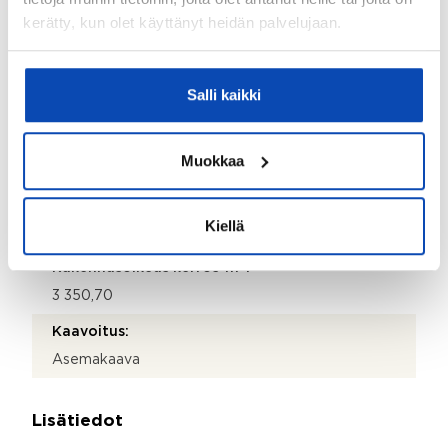
kerätty, kun olet käyttänyt heidän palvelujaan.
2
3 942 m
Tontin omistus:
Oma
Salli kaikki
Lisätietoja tontista:
2
Myytävä kokonaisuus 3 942 m
muodostuu viidestä
Muokkaa
2
erillisestä tilasta: 49-427-1-413, pinta-ala 748 m
. 49-
2
427-1-68, pinta-ala 971 m
. 49-427-1-70, pinta-ala
2
2
757 m
. 49-427-1-652, pinta-ala 970 m
. 49-427-1-
Kiellä
2
423, pinta-ala 496 m
.
2
Rakennusoikeus kerros-m
:
3 350,70
Kaavoitus:
Asemakaava
Lisätiedot