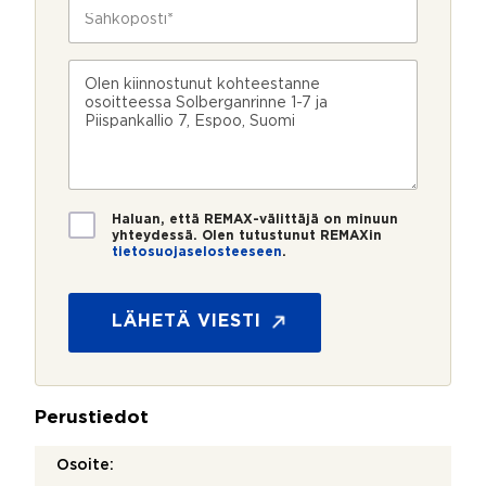
e
S
i
l
ä
k
i
h
o
n
k
s
V
n
ö
k
i
u
p
e
e
m
o
e
s
e
s
?
t
r
t
i
o
i
*
*
T
Haluan, että REMAX-välittäjä on minuun
i
yhteydessä. Olen tutustunut REMAXin
tietosuojaselosteeseen
.
e
*
t
y
o
h
s
LÄHETÄ VIESTI
t
u
e
o
y
j
d
a
e
Perustiedot
*
n
o
Osoite:
t