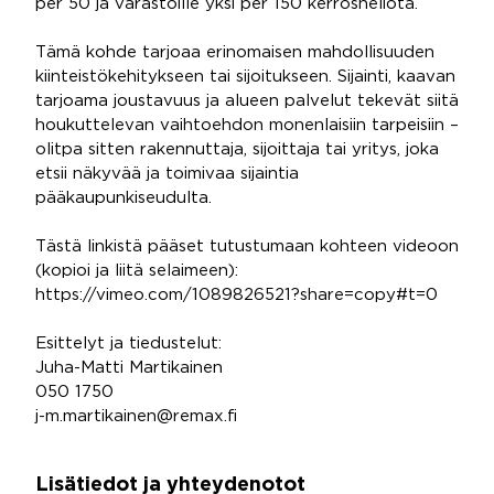
per 50 ja varastoille yksi per 150 kerrosneliötä.
Tämä kohde tarjoaa erinomaisen mahdollisuuden
kiinteistökehitykseen tai sijoitukseen. Sijainti, kaavan
tarjoama joustavuus ja alueen palvelut tekevät siitä
houkuttelevan vaihtoehdon monenlaisiin tarpeisiin –
olitpa sitten rakennuttaja, sijoittaja tai yritys, joka
etsii näkyvää ja toimivaa sijaintia
pääkaupunkiseudulta.
Tästä linkistä pääset tutustumaan kohteen videoon
(kopioi ja liitä selaimeen):
https://vimeo.com/1089826521?share=copy#t=0
Esittelyt ja tiedustelut:
Juha-Matti Martikainen
050 1750
j-m.martikainen@remax.fi
Lisätiedot ja yhteydenotot