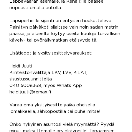
Leppävaaran asemalle, ja Kehä I:lle pääsee
nopeasti omalla autolla.
Lapsiperheille sijainti on erityisen houkutteleva.
Painiityn päiväkoti sijaitsee vain noin sadan metrin
päässä, ja alueelta löytyy useita kouluja turvallisen
kävely- tai pyöräilymatkan etäisyydeltä.
Lisätiedot ja yksityisesittelyvaraukset:
Heidi Juuti
Kiinteistönvälittäjä LKV, LVV, KiLAT,
sisustussuunnittelija
040 5008369, myös Whats App
heidi.juuti@remax.fi
Varaa oma yksityisesittelyaika oheisella
lomakkeella, sähköpostilla tai puhelimitse!
Onko nykyinen asuntosi vielä myymättä? Pyydä
minut maksuttomalle arviokäynnille! Tapaamisen