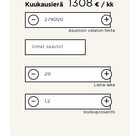
1308
Kuukausierä
€ / kk
–
+
Asunnon velaton hinta
–
+
Laina-aika
–
+
Korkoprosentti