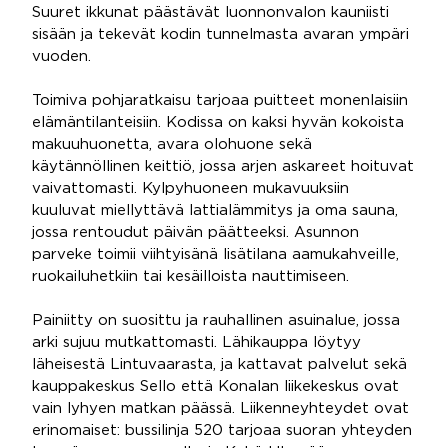
Suuret ikkunat päästävät luonnonvalon kauniisti
sisään ja tekevät kodin tunnelmasta avaran ympäri
vuoden.
Toimiva pohjaratkaisu tarjoaa puitteet monenlaisiin
elämäntilanteisiin. Kodissa on kaksi hyvän kokoista
makuuhuonetta, avara olohuone sekä
käytännöllinen keittiö, jossa arjen askareet hoituvat
vaivattomasti. Kylpyhuoneen mukavuuksiin
kuuluvat miellyttävä lattialämmitys ja oma sauna,
jossa rentoudut päivän päätteeksi. Asunnon
parveke toimii viihtyisänä lisätilana aamukahveille,
ruokailuhetkiin tai kesäilloista nauttimiseen.
Painiitty on suosittu ja rauhallinen asuinalue, jossa
arki sujuu mutkattomasti. Lähikauppa löytyy
läheisestä Lintuvaarasta, ja kattavat palvelut sekä
kauppakeskus Sello että Konalan liikekeskus ovat
vain lyhyen matkan päässä. Liikenneyhteydet ovat
erinomaiset: bussilinja 520 tarjoaa suoran yhteyden