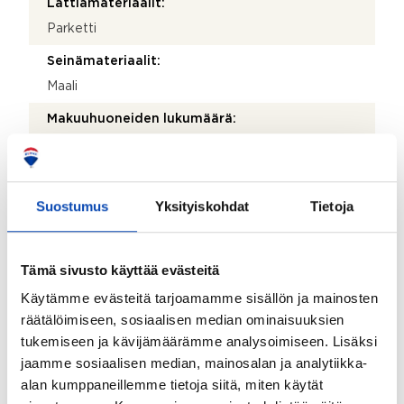
Lattiamateriaalit:
Parketti
Seinämateriaalit:
Maali
Makuuhuoneiden lukumäärä:
2
Lattiamateriaalit:
Parketti
Suostumus
Yksityiskohdat
Tietoja
Seinämateriaalit:
Maali
Tämä sivusto käyttää evästeitä
Parveke:
Käytämme evästeitä tarjoamamme sisällön ja mainosten
Kyllä
räätälöimiseen, sosiaalisen median ominaisuuksien
tukemiseen ja kävijämäärämme analysoimiseen. Lisäksi
Kohteen säilytystilat:
jaamme sosiaalisen median, mainosalan ja analytiikka-
Häkkivarasto
alan kumppaneillemme tietoja siitä, miten käytät