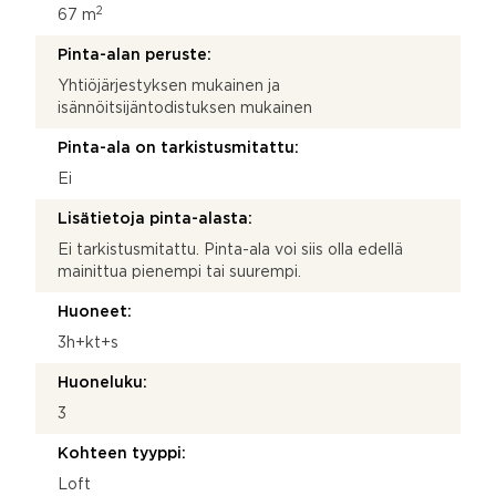
2
67 m
Pinta-alan peruste:
Yhtiöjärjestyksen mukainen ja
isännöitsijäntodistuksen mukainen
Pinta-ala on tarkistusmitattu:
Ei
Lisätietoja pinta-alasta:
Ei tarkistusmitattu. Pinta-ala voi siis olla edellä
mainittua pienempi tai suurempi.
Huoneet:
3h+kt+s
Huoneluku:
3
Kohteen tyyppi:
Loft