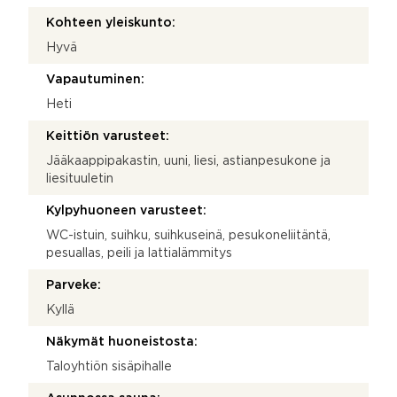
Kohteen yleiskunto:
Hyvä
Vapautuminen:
Heti
Keittiön varusteet:
Jääkaappipakastin, uuni, liesi, astianpesukone ja
liesituuletin
Kylpyhuoneen varusteet:
WC-istuin, suihku, suihkuseinä, pesukoneliitäntä,
pesuallas, peili ja lattialämmitys
Parveke:
Kyllä
Näkymät huoneistosta:
Taloyhtiön sisäpihalle