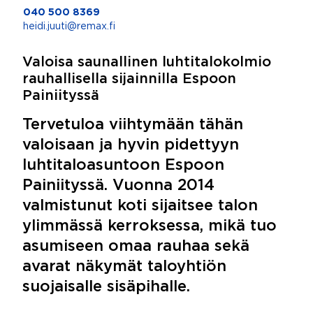
040 500 8369
heidi.juuti@remax.fi
Valoisa saunallinen luhtitalokolmio
rauhallisella sijainnilla Espoon
Painiityssä
Tervetuloa viihtymään tähän
valoisaan ja hyvin pidettyyn
luhtitaloasuntoon Espoon
Painiityssä. Vuonna 2014
valmistunut koti sijaitsee talon
ylimmässä kerroksessa, mikä tuo
asumiseen omaa rauhaa sekä
avarat näkymät taloyhtiön
suojaisalle sisäpihalle.