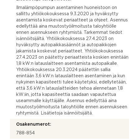
Ilmalämpöpumpun asentaminen huoneistoon on
sallittu yhtiökokouksessa 9.3.2020 ja hyväksytty
asentamista koskevat periaatteet ja ohjeet. Asennus
edellyttää aina muutostyöilmoitusta taloyhtiölle
ennen asennukseen ryhtymistä. Tarkemmat tiedot
isännöitsijältä. Yhtiökokouksessa 27.4.2023 on
hyväksytty autopaikkasäännöt ja autopaikkojen
jakamista koskevat periaatteet. Yhtiökokouksessa
27.4.2023 on päätetty periaatteista koskien enintään
1,8 kW:n latauslaitteen asentamista autopaikalle.
Yhtiökokouksessa 20.3.2024 päätettiin sallia
enintään 3,6 kW:n latauslaitteen asentaminen ja kun
nykyinen kapasiteetti tulee käytetyksi, edellytetään,
että 3,6 kW:n latauslaitteiden tehoa alennetaan 1,8
kW:iin, jotta kapasiteettia saadaan vapautettua
useammalle käyttäjälle. Asennus edellyttää aina
muutostyöilmoitusta taloyhtiölle ennen asennukseen
ryhtymistä. Lisätietoja isännöitsijältä.
Osakenumerot:
788-854