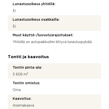
Lunastusoikeus yhtiöllä:
Ei
Lunastusoikeus osakkailla:
Ei
Muut käyttö-/luovutusrajoitukset:
Yhtiöllä on autopaikkoihin liittyvä lunastuspykälä.
Tontti ja kaavoitus
Tontin pinta-ala:
2
5 606 m
Tontin omistus:
Oma
Kaavoitus:
Asemakaava