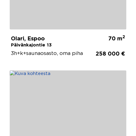
2
Olari, Espoo
70 m
Päivänkajontie 13
3h+k+saunaosasto, oma piha
258 000 €