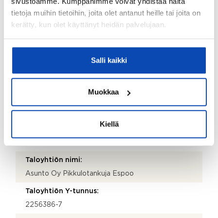
sivustoamme. Kumppanimme voivat yhdistää näitä
Kohde on liitetty tietoliikenneverkkoon:
tietoja muihin tietoihin, joita olet antanut heille tai joita on
Kyllä
kerätty, kun olet käyttänyt heidän palvelujaan.
Kohteen yleiskunto:
Hyvä
Salli kaikki
Kohde myydään kalustettuna:
Ei
Muokkaa
Kauppaan ei kuulu:
Mikro
Kiellä
Taloyhtiö
Taloyhtiön nimi:
Asunto Oy Pikkulotankuja Espoo
Taloyhtiön Y-tunnus:
2256386-7