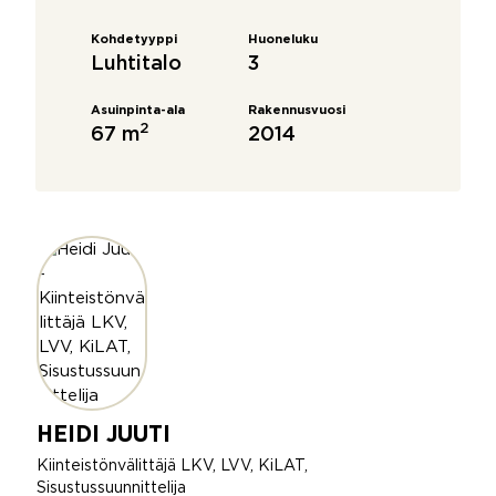
Kohdetyyppi
Huoneluku
Luhtitalo
3
Asuinpinta-ala
Rakennusvuosi
2
67 m
2014
HEIDI JUUTI
Kiinteistönvälittäjä LKV, LVV, KiLAT,
Sisustussuunnittelija