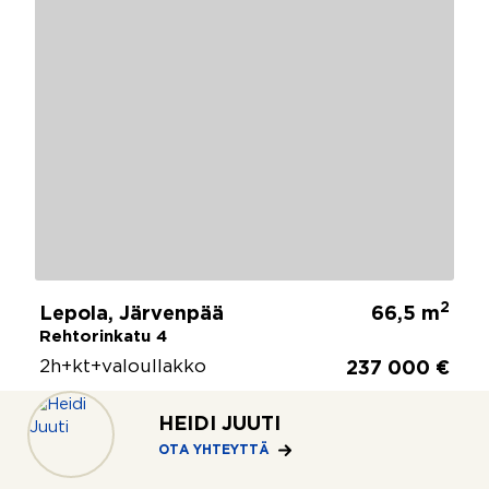
2
Lepola, Järvenpää
66,5 m
Rehtorinkatu 4
2h+kt+valoullakko
237 000 €
HEIDI JUUTI
KATSO
OTA YHTEYTTÄ
LISÄÄ (1)