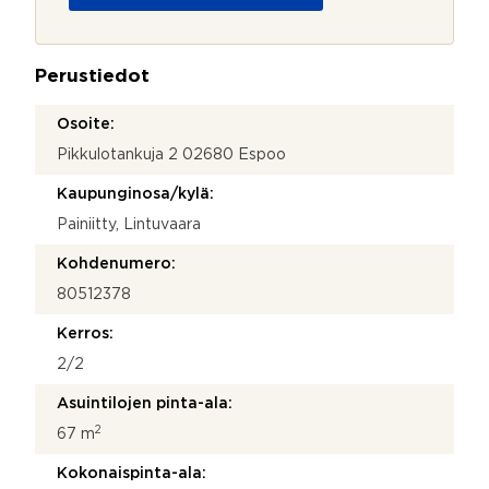
t
o
i
j
e
a
t
Perustiedot
*
o
j
Osoite:
a
Pikkulotankuja 2 02680 Espoo
Kaupunginosa/kylä:
Painiitty, Lintuvaara
Kohdenumero:
80512378
Kerros:
2/2
Asuintilojen pinta-ala:
2
67 m
Kokonaispinta-ala: