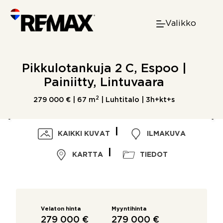
Skip
to
Valikko
content
Pikkulotankuja 2 C, Espoo |
Painiitty, Lintuvaara
2
279 000 € |
67 m
| Luhtitalo | 3h+kt+s
KAIKKI KUVAT
ILMAKUVA
KARTTA
TIEDOT
Velaton hinta
Myyntihinta
279 000 €
279 000 €