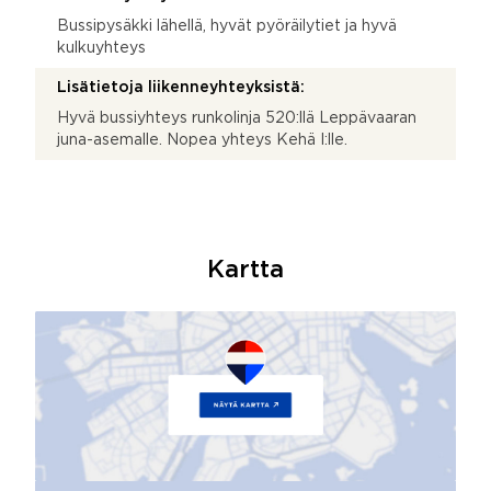
Bussipysäkki lähellä, hyvät pyöräilytiet ja hyvä
kulkuyhteys
Lisätietoja liikenneyhteyksistä:
Hyvä bussiyhteys runkolinja 520:llä Leppävaaran
juna-asemalle. Nopea yhteys Kehä I:lle.
Kartta