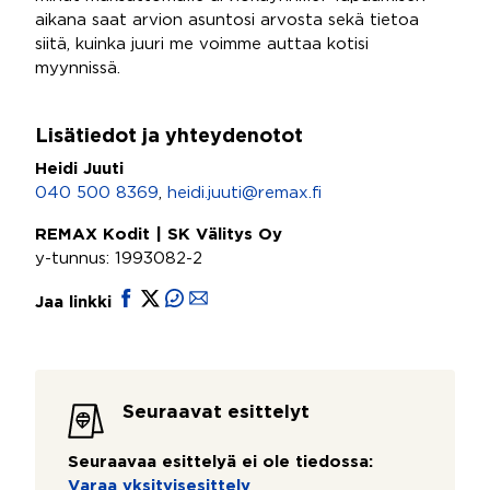
aikana saat arvion asuntosi arvosta sekä tietoa
siitä, kuinka juuri me voimme auttaa kotisi
myynnissä.
Lisätiedot ja yhteydenotot
Heidi Juuti
040 500 8369
,
heidi.juuti@remax.fi
REMAX Kodit | SK Välitys Oy
y-tunnus: 1993082-2
Jaa linkki
Seuraavat esittelyt
Seuraavaa esittelyä ei ole tiedossa:
Varaa yksityisesittely