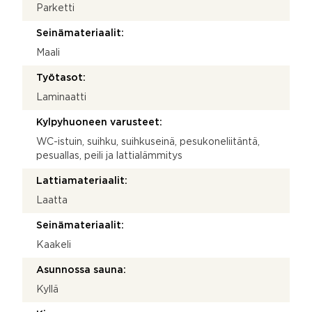
Parketti
Seinämateriaalit:
Maali
Työtasot:
Laminaatti
Kylpyhuoneen varusteet:
WC-istuin, suihku, suihkuseinä, pesukoneliitäntä,
pesuallas, peili ja lattialämmitys
Lattiamateriaalit:
Laatta
Seinämateriaalit:
Kaakeli
Asunnossa sauna:
Kyllä