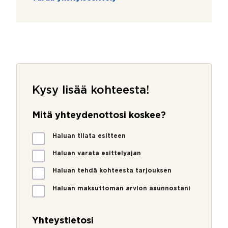
Kysy lisää kohteesta!
Mitä yhteydenottosi koskee?
M
Haluan tilata esitteen
i
t
Haluan varata esittelyajan
ä
Haluan tehdä kohteesta tarjouksen
y
h
Haluan maksuttoman arvion asunnostani
t
e
y
Yhteystietosi
d