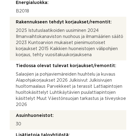
Energialuokka:
B2018
Rakennukseen tehdyt korjaukset/remontit:
2025 Istutuslaatikoiden uusiminen 2024
Ilmanvaihtokanaviston nuohous ja ilmamäärien säätö
2023 Kuntoarvion mukaiset pienimuotoiset
korjaukset 2015 Kaikkien huoneistojen välipohjien
korjaus, tehty vuositakuukorjauksena
Tiedossa olevat tulevat korjaukset/remontit:
Salaojien ja pohjaviemäreiden huuhtelu ja kuvaus
Alapohjakorjaukset 2026 Julkisivut Julkisivujen
huoltomaalaus Parvekkeet ja terassit Lattiapintojen
huoltokäsittelyt Luhtikäytävien puulattiapintojen
käsittelyt Muut Väestönsuojan tarkastus ja tiiveyskoe
2026
Asuinhuoneistot:
30
Lisätietoja taloyhtiöstä: