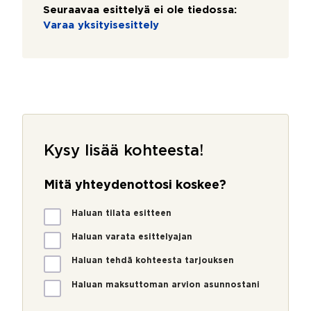
Seuraavaa esittelyä ei ole tiedossa:
Varaa yksityisesittely
Kysy lisää kohteesta!
Mitä yhteydenottosi koskee?
M
Haluan tilata esitteen
i
t
Haluan varata esittelyajan
ä
Haluan tehdä kohteesta tarjouksen
y
h
Haluan maksuttoman arvion asunnostani
t
e