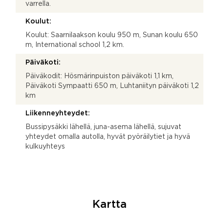
varrella.
Koulut:
Koulut: Saarnilaakson koulu 950 m, Sunan koulu 650
m, International school 1,2 km.
Päiväkoti:
Päiväkodit: Hösmärinpuiston päiväkoti 1,1 km,
Päiväkoti Sympaatti 650 m, Luhtaniityn päiväkoti 1,2
km
Liikenneyhteydet:
Bussipysäkki lähellä, juna-asema lähellä, sujuvat
yhteydet omalla autolla, hyvät pyöräilytiet ja hyvä
kulkuyhteys
Kartta