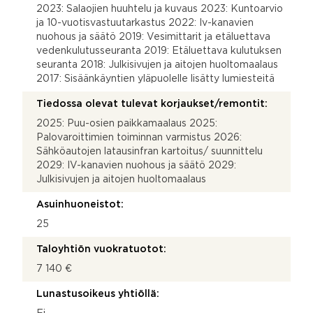
2023: Salaojien huuhtelu ja kuvaus 2023: Kuntoarvio
ja 10-vuotisvastuutarkastus 2022: Iv-kanavien
nuohous ja säätö 2019: Vesimittarit ja etäluettava
vedenkulutusseuranta 2019: Etäluettava kulutuksen
seuranta 2018: Julkisivujen ja aitojen huoltomaalaus
2017: Sisäänkäyntien yläpuolelle lisätty lumiesteitä
Tiedossa olevat tulevat korjaukset/remontit:
2025: Puu-osien paikkamaalaus 2025:
Palovaroittimien toiminnan varmistus 2026:
Sähköautojen latausinfran kartoitus/ suunnittelu
2029: IV-kanavien nuohous ja säätö 2029:
Julkisivujen ja aitojen huoltomaalaus
Asuinhuoneistot:
25
Taloyhtiön vuokratuotot:
7 140 €
Lunastusoikeus yhtiöllä: