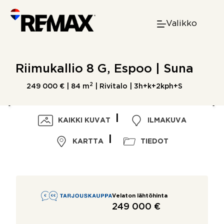
Skip
to
Valikko
content
Riimukallio 8 G, Espoo | Suna
2
249 000 € |
84 m
| Rivitalo | 3h+k+2kph+S
KAIKKI KUVAT
ILMAKUVA
KARTTA
TIEDOT
Velaton lähtöhinta
249 000 €