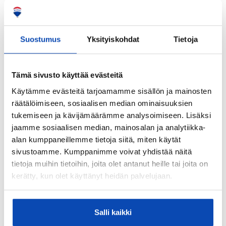
Huoltoyhtiö
Isännöitsijätoimisto:
Suostumus
Yksityiskohdat
Tietoja
Braleva Kiinteistöpalvelut Oy
Isännöitsijän nimi:
Tuomas Iissalo
Tämä sivusto käyttää evästeitä
Käytämme evästeitä tarjoamamme sisällön ja mainosten
Sähköposti:
räätälöimiseen, sosiaalisen median ominaisuuksien
tuomas.iissalo@braleva.fi
tukemiseen ja kävijämäärämme analysoimiseen. Lisäksi
Puhelinnumero:
jaamme sosiaalisen median, mainosalan ja analytiikka-
98 013 044
alan kumppaneillemme tietoja siitä, miten käytät
sivustoamme. Kumppanimme voivat yhdistää näitä
Katuosoite:
tietoja muihin tietoihin, joita olet antanut heille tai joita on
Heikkiläntie
kerätty, kun olet käyttänyt heidän palvelujaan.
Postinumero:
00210
Salli kaikki
Postitoimipaikka: