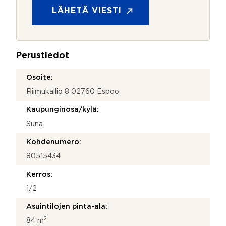
s
LÄHETÄ VIESTI
u
o
j
a
Perustiedot
*
Osoite:
Riimukallio 8 02760 Espoo
Kaupunginosa/kylä:
Suna
Kohdenumero:
80515434
Kerros:
1/2
Asuintilojen pinta-ala:
2
84 m