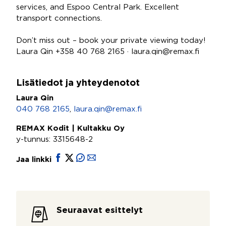
services, and Espoo Central Park. Excellent
transport connections.
Don’t miss out – book your private viewing today!
Laura Qin +358 40 768 2165 · laura.qin@remax.fi
Lisätiedot ja yhteydenotot
Laura Qin
040 768 2165
,
laura.qin@remax.fi
REMAX Kodit | Kultakku Oy
y-tunnus: 3315648-2
Jaa linkki
Seuraavat esittelyt