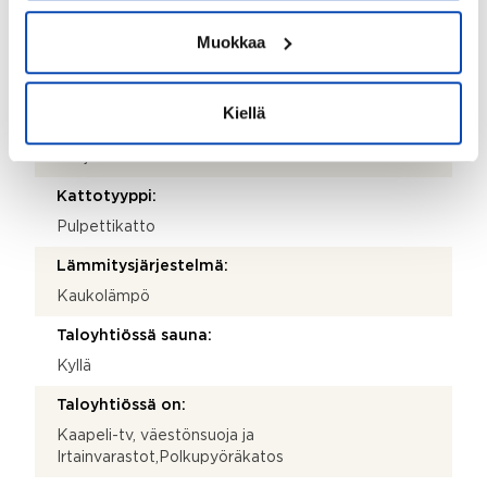
Helsinki
Muokkaa
Valmistumisvuosi:
2013
Kiellä
Rakennus- ja pintamateriaalit:
Tiili ja betoni
Kattotyyppi:
Pulpettikatto
Lämmitysjärjestelmä:
Kaukolämpö
Taloyhtiössä sauna:
Kyllä
Taloyhtiössä on:
Kaapeli-tv, väestönsuoja ja
Irtainvarastot,Polkupyöräkatos