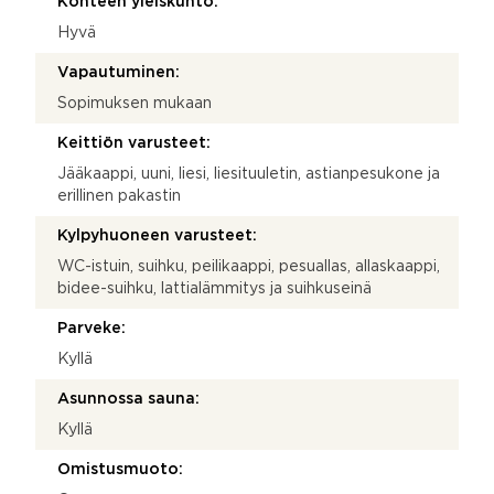
Kohteen yleiskunto:
Hyvä
Vapautuminen:
Sopimuksen mukaan
Keittiön varusteet:
Jääkaappi, uuni, liesi, liesituuletin, astianpesukone ja
erillinen pakastin
Kylpyhuoneen varusteet:
WC-istuin, suihku, peilikaappi, pesuallas, allaskaappi,
bidee-suihku, lattialämmitys ja suihkuseinä
Parveke:
Kyllä
Asunnossa sauna:
Kyllä
Omistusmuoto: