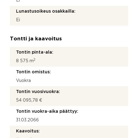
Ei
Lunastusoikeus osakkailla:
Ei
Tontti ja kaavoitus
Tontin pinta-ala:
2
8 575 m
Tontin omistus:
Vuokra
Tontin vuosivuokra:
54 095,78 €
Tontin vuokra-aika päättyy:
31.03.2066
Kaavoitus: