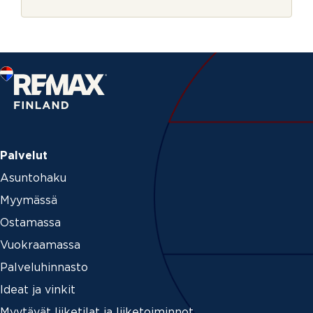
r
j
e
Palvelut
Asuntohaku
Myymässä
Ostamassa
Vuokraamassa
Palveluhinnasto
Ideat ja vinkit
Myytävät liiketilat ja liiketoiminnot