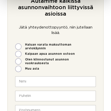
Autamme kaikissa
asunnonvaihtoon liittyvissä
asioissa
Jätä yhteydenottopyyntö, niin jutellaan
lisää.
M
Haluan varata maksuttoman
i
arviokäynnin
t
Kaipaan apua asunnon ostoon
e
Olen kiinnostunut asunnon
n
vuokrauksesta
v
Muu asia
o
i
N
m
i
m
m
e
i
P
o
*
u
l
h
*
l
e
P
P
a