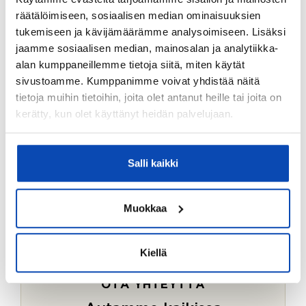
Ostotoimeksiantopalvelumme sopii myös esimerkiksi
räätälöimiseen, sosiaalisen median ominaisuuksien
sijoitus- ja vapaa-ajan asuntojen ostoon.
tukemiseen ja kävijämäärämme analysoimiseen. Lisäksi
jaamme sosiaalisen median, mainosalan ja analytiikka-
LUE LISÄÄ
alan kumppaneillemme tietoja siitä, miten käytät
sivustoamme. Kumppanimme voivat yhdistää näitä
tietoja muihin tietoihin, joita olet antanut heille tai joita on
kerätty, kun olet käyttänyt heidän palvelujaan.
Salli kaikki
Muokkaa
Kiellä
OTA YHTEYTTÄ