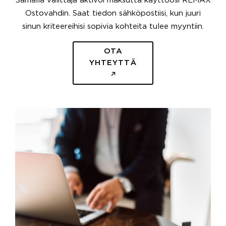
Samalla välittäjä aktivoi maksutta käyttöösi REMAX
Ostovahdin. Saat tiedon sähköpostiisi, kun juuri
sinun kriteereihisi sopivia kohteita tulee myyntiin.
OTA
YHTEYTTÄ