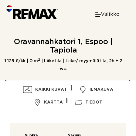
Skip
to
Valikko
content
Oravannahkatori 1, Espoo |
Tapiola
2
1 125 €/kk |
0 m
| Liiketila | Liike/ myymälätila, 2h + 2
wc.
KAIKKI KUVAT
ILMAKUVA
KARTTA
TIEDOT
Vuokra
Vakuus