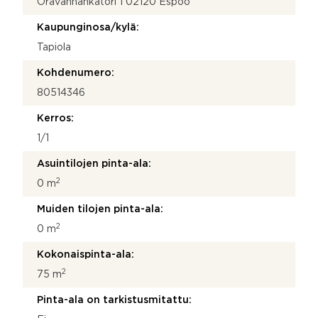
Oravannahkatori 1 02120 Espoo
l
P
Kaupunginosa/kylä:
u
h
Tapiola
e
l
Kohdenumero:
i
80514346
n
n
Kerros:
u
m
1/1
e
Asuintilojen pinta-ala:
r
o
2
0 m
Muiden tilojen pinta-ala:
2
0 m
Kokonaispinta-ala:
2
75 m
Pinta-ala on tarkistusmitattu: