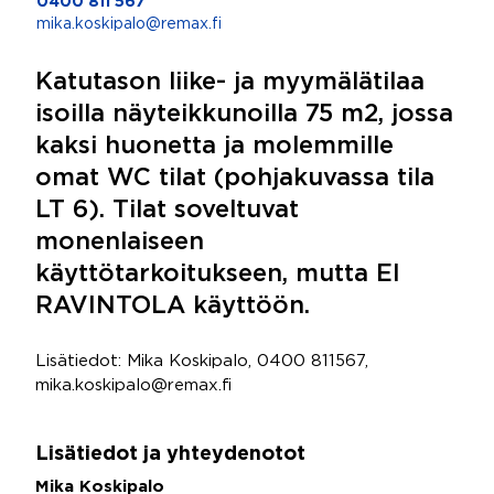
0400 811 567
mika.koskipalo@remax.fi
Katutason liike- ja myymälätilaa
isoilla näyteikkunoilla 75 m2, jossa
kaksi huonetta ja molemmille
omat WC tilat (pohjakuvassa tila
LT 6). Tilat soveltuvat
monenlaiseen
käyttötarkoitukseen, mutta EI
RAVINTOLA käyttöön.
Lisätiedot: Mika Koskipalo, 0400 811567,
mika.koskipalo@remax.fi
Lisätiedot ja yhteydenotot
Mika Koskipalo