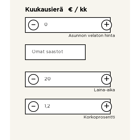
Kuukausierä
€ / kk
–
+
Asunnon velaton hinta
–
+
Laina-aika
–
+
Korkoprosentti