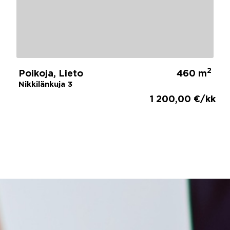
2
Poikoja, Lieto
460 m
Nikkilänkuja 3
1 200,00 €/kk