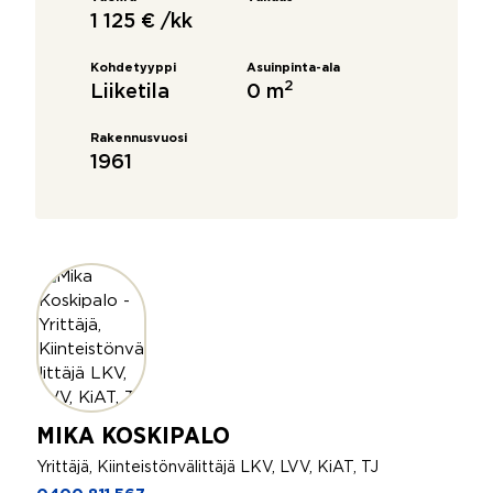
1 125 € /kk
Kohdetyyppi
Asuinpinta-ala
2
Liiketila
0 m
Rakennusvuosi
1961
MIKA KOSKIPALO
Yrittäjä, Kiinteistönvälittäjä LKV, LVV, KiAT, TJ