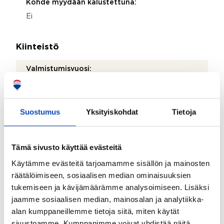
Kohde myydään kalustettuna:
Ei
Kiinteistö
Valmistumisvuosi:
1961
Kattotyyppi:
Suostumus
Yksityiskohdat
Tietoja
Pulpettikatto
Katemateriaali:
Tämä sivusto käyttää evästeitä
Pelti
Käytämme evästeitä tarjoamamme sisällön ja mainosten
Lämmitysjärjestelmä:
räätälöimiseen, sosiaalisen median ominaisuuksien
Kaukolämpö ja vesikiertoinen patterilämmitys
tukemiseen ja kävijämäärämme analysoimiseen. Lisäksi
Onko kohteesta energiatodistusta?:
jaamme sosiaalisen median, mainosalan ja analytiikka-
alan kumppaneillemme tietoja siitä, miten käytät
Ei lain edellyttämää energiatodistusta
sivustoamme. Kumppanimme voivat yhdistää näitä