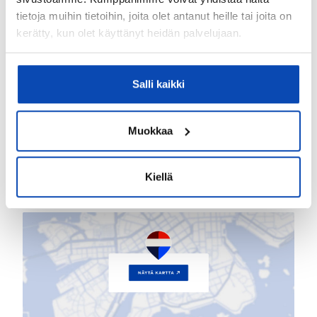
tietoja muihin tietoihin, joita olet antanut heille tai joita on
Lisätiedot
kerätty, kun olet käyttänyt heidän palvelujaan.
LÄHIPALVELUT
Liikenneyhteydet:
Salli kaikki
Bussipysäkki lähellä ja metroasema lähellä
Muokkaa
Kiellä
Kartta