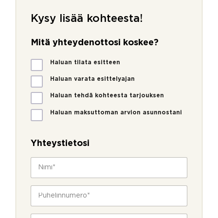
Kysy lisää kohteesta!
Mitä yhteydenottosi koskee?
M
Haluan tilata esitteen
i
t
Haluan varata esittelyajan
ä
Haluan tehdä kohteesta tarjouksen
y
h
Haluan maksuttoman arvion asunnostani
t
e
y
Yhteystietosi
d
e
N
n
i
o
m
t
i
P
t
*
u
o
h
s
e
S
i