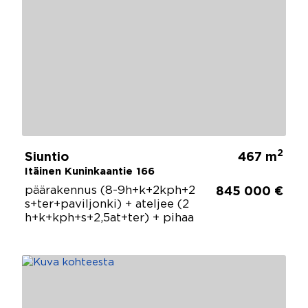
2
Siuntio
467 m
Itäinen Kuninkaantie 166
päärakennus (8-9h+k+2kph+2
845 000 €
s+ter+paviljonki) + ateljee (2
h+k+kph+s+2,5at+ter) + pihaa