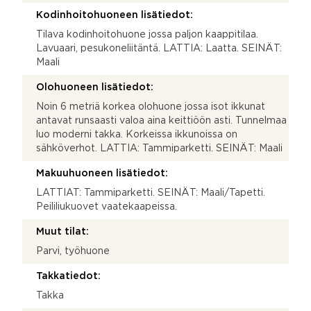
Kodinhoitohuoneen lisätiedot:
Tilava kodinhoitohuone jossa paljon kaappitilaa.
Lavuaari, pesukoneliitäntä. LATTIA: Laatta. SEINÄT:
Maali
Olohuoneen lisätiedot:
Noin 6 metriä korkea olohuone jossa isot ikkunat
antavat runsaasti valoa aina keittiöön asti. Tunnelmaa
luo moderni takka. Korkeissa ikkunoissa on
sähköverhot. LATTIA: Tammiparketti. SEINÄT: Maali
Makuuhuoneen lisätiedot:
LATTIAT: Tammiparketti. SEINÄT: Maali/Tapetti.
Peililiukuovet vaatekaapeissa.
Muut tilat:
Parvi, työhuone
Takkatiedot:
Takka