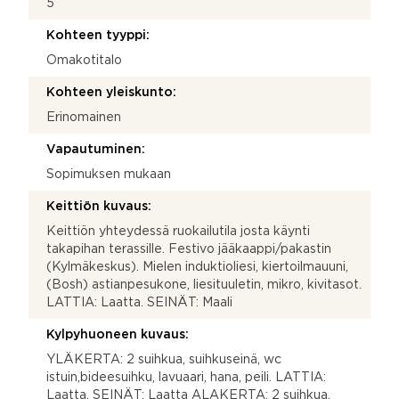
5
Kohteen tyyppi:
Omakotitalo
Kohteen yleiskunto:
Erinomainen
Vapautuminen:
Sopimuksen mukaan
Keittiön kuvaus:
Keittiön yhteydessä ruokailutila josta käynti
takapihan terassille. Festivo jääkaappi/pakastin
(Kylmäkeskus). Mielen induktioliesi, kiertoilmauuni,
(Bosh) astianpesukone, liesituuletin, mikro, kivitasot.
LATTIA: Laatta. SEINÄT: Maali
Kylpyhuoneen kuvaus:
YLÄKERTA: 2 suihkua, suihkuseinä, wc
istuin,bideesuihku, lavuaari, hana, peili. LATTIA:
Laatta. SEINÄT: Laatta ALAKERTA: 2 suihkua,