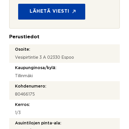
i
o
m
s
LÄHETÄ VIESTI
i
u
o
j
a
Perustiedot
*
Osoite:
Vesipirtintie 3 A 02330 Espoo
Kaupunginosa/kylä:
Tillinmäki
Kohdenumero:
80466175
Kerros:
1/3
Asuintilojen pinta-ala: