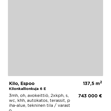
2
Kilo, Espoo
137,5 m
Kilonkallionkuja 6 E
3mh, oh, avokeittiö, 2xkph, s,
743 000 €
wc, khh, autokatos, terassit, p
iha-alue, tekninen tila / varast
o