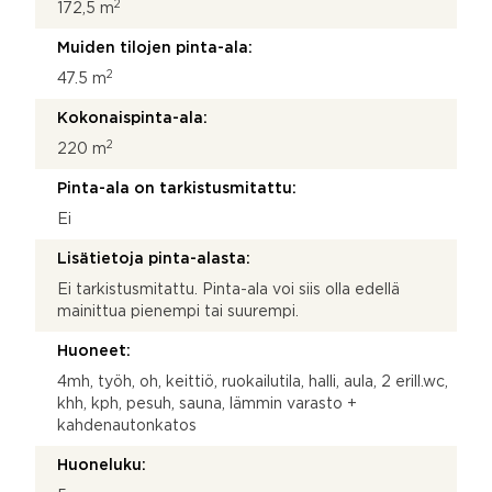
2
172,5 m
Muiden tilojen pinta-ala:
2
47.5 m
Kokonaispinta-ala:
2
220 m
Pinta-ala on tarkistusmitattu:
Ei
Lisätietoja pinta-alasta:
Ei tarkistusmitattu. Pinta-ala voi siis olla edellä
mainittua pienempi tai suurempi.
Huoneet:
4mh, työh, oh, keittiö, ruokailutila, halli, aula, 2 erill.wc,
khh, kph, pesuh, sauna, lämmin varasto +
kahdenautonkatos
Huoneluku: