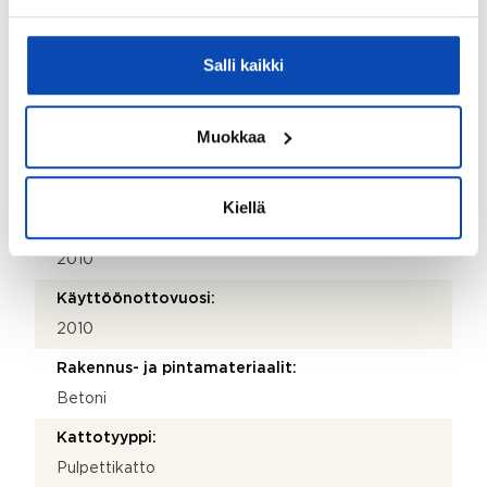
Kohde myydään kalustettuna:
Ei
Salli kaikki
Kiinteistö
Muokkaa
Kiinteistötunnus:
49-42-63-16
Kiellä
Valmistumisvuosi:
2010
Käyttöönottovuosi:
2010
Rakennus- ja pintamateriaalit:
Betoni
Kattotyyppi:
Pulpettikatto