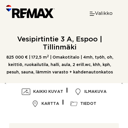
Skip
to
Valikko
content
Vesipirtintie 3 A, Espoo |
Tillinmäki
2
825 000 € |
172,5 m
| Omakotitalo | 4mh, työh, oh,
keittiö, ruokailutila, halli, aula, 2 erill.wc, khh, kph,
pesuh, sauna, lämmin varasto + kahdenautonkatos
KAIKKI KUVAT
ILMAKUVA
KARTTA
TIEDOT