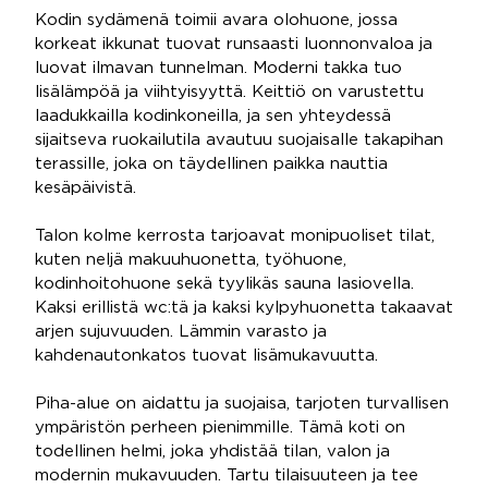
Kodin sydämenä toimii avara olohuone, jossa
korkeat ikkunat tuovat runsaasti luonnonvaloa ja
luovat ilmavan tunnelman. Moderni takka tuo
lisälämpöä ja viihtyisyyttä. Keittiö on varustettu
laadukkailla kodinkoneilla, ja sen yhteydessä
sijaitseva ruokailutila avautuu suojaisalle takapihan
terassille, joka on täydellinen paikka nauttia
kesäpäivistä.
Talon kolme kerrosta tarjoavat monipuoliset tilat,
kuten neljä makuuhuonetta, työhuone,
kodinhoitohuone sekä tyylikäs sauna lasiovella.
Kaksi erillistä wc:tä ja kaksi kylpyhuonetta takaavat
arjen sujuvuuden. Lämmin varasto ja
kahdenautonkatos tuovat lisämukavuutta.
Piha-alue on aidattu ja suojaisa, tarjoten turvallisen
ympäristön perheen pienimmille. Tämä koti on
todellinen helmi, joka yhdistää tilan, valon ja
modernin mukavuuden. Tartu tilaisuuteen ja tee