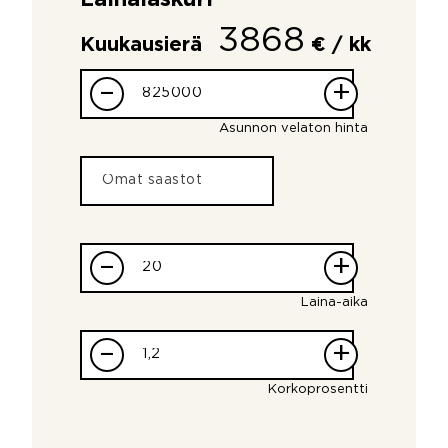
3868
Kuukausierä
€ / kk
–
+
Asunnon velaton hinta
–
+
Laina-aika
–
+
Korkoprosentti