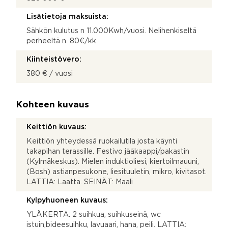
Lisätietoja maksuista:
Sähkön kulutus n 11.000Kwh/vuosi. Nelihenkiseltä
perheeltä n. 80€/kk.
Kiinteistövero:
380 € / vuosi
Kohteen kuvaus
Keittiön kuvaus:
Keittiön yhteydessä ruokailutila josta käynti
takapihan terassille. Festivo jääkaappi/pakastin
(Kylmäkeskus). Mielen induktioliesi, kiertoilmauuni,
(Bosh) astianpesukone, liesituuletin, mikro, kivitasot.
LATTIA: Laatta. SEINÄT: Maali
Kylpyhuoneen kuvaus:
YLÄKERTA: 2 suihkua, suihkuseinä, wc
istuin,bideesuihku, lavuaari, hana, peili. LATTIA: