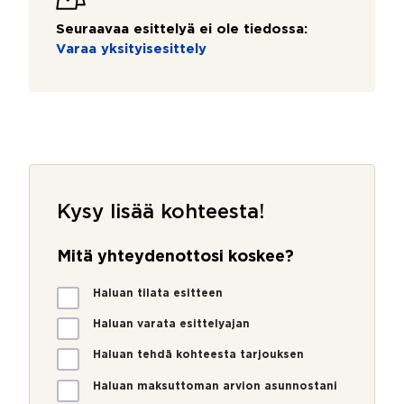
Seuraavaa esittelyä ei ole tiedossa:
Varaa yksityisesittely
Kysy lisää kohteesta!
Mitä yhteydenottosi koskee?
M
Haluan tilata esitteen
i
t
Haluan varata esittelyajan
ä
Haluan tehdä kohteesta tarjouksen
y
h
Haluan maksuttoman arvion asunnostani
t