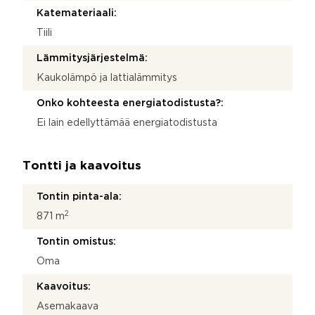
Katemateriaali:
Tiili
Lämmitysjärjestelmä:
Kaukolämpö ja lattialämmitys
Onko kohteesta energiatodistusta?:
Ei lain edellyttämää energiatodistusta
Tontti ja kaavoitus
Tontin pinta-ala:
2
871 m
Tontin omistus:
Oma
Kaavoitus:
Asemakaava