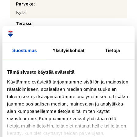
Parveke:
Kyllä
Terassi:
Kyllä
Lisätietoja terassista:
Suostumus
Yksityiskohdat
Tietoja
Katettu suojaisa terassi takapihalla
Lisätietoja säilytystiloista:
Tämä sivusto käyttää evästeitä
Lämmin varastohuone, vaatehuone, kaapistot.
Käytämme evästeitä tarjoamamme sisällön ja mainosten
Kohteessa on satelliittiantenni:
räätälöimiseen, sosiaalisen median ominaisuuksien
Ei
tukemiseen ja kävijämäärämme analysoimiseen. Lisäksi
Taloyhtiössä on antenni:
jaamme sosiaalisen median, mainosalan ja analytiikka-
alan kumppaneillemme tietoja siitä, miten käytät
Ei
sivustoamme. Kumppanimme voivat yhdistää näitä
Kohteen yleiskunto:
tietoja muihin tietoihin, joita olet antanut heille tai joita on
Erinomainen
kerätty, kun olet käyttänyt heidän palvelujaan.