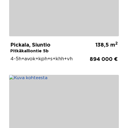
2
Pickala, Siuntio
138,5 m
Pitkäkalliontie 5b
4-5h+avok+kph+s+khh+vh
894 000 €