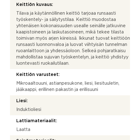
Keittiön kuvaus:
Tilava ja käytännöllinen keittiö tarjoaa runsaasti
työskentely- ja säilytystilaa. Keittiö muodostaa
yhtenäisen kokonaisuuden usealle seinälle jatkuvine
kaapistoineen ja laskutasoineen, mikä tekee tilasta
toimivan myös arjen kiireissä. Ikkunat tuovat keittiöön
runsaasti luonnonvaloa ja luovat viihtyisän tunnelman
ruoanlaittoon ja yhdessäoloon. Selkeä pohjaratkaisu
mahdollistaa sujuvan työskentelyn, ja keittiö yhdistyy
luontevasti ruokailutilaan.
Keittiön varusteet:
Mikroaaltouuni, astianpesukone, liesi, liesituuletin,
jääkaappi, erillinen pakastin ja erillisuuni
Liesi:
Induktioliesi
Lattiamateriaalit:
Laatta