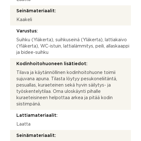
Seinämateriaalit:
Kaakeli
Varustus:
Suihku (Yläkerta), suihkuseinä (Yläkerta), lattiakaivo
(Yläkerta), WC-istuin, lattialämmitys, peili, allaskaappi
ja bidee-suihku
Kodinhoitohuoneen lisätiedot:
Tilava ja käytännöllinen kodinhoitohuone toimii
sujuvana apuna. Tilasta löytyy pesukoneliitäntä,
pesuallas, kuraeteinen sekä hyvin säilytys- ja
työskentelytilaa. Oma uloskäynti pihalle
kuraeteisineen helpottaa arkea ja pitää kodin
siistimpänä.
Lattiamateriaalit:
Laatta
Seinämateriaalit: