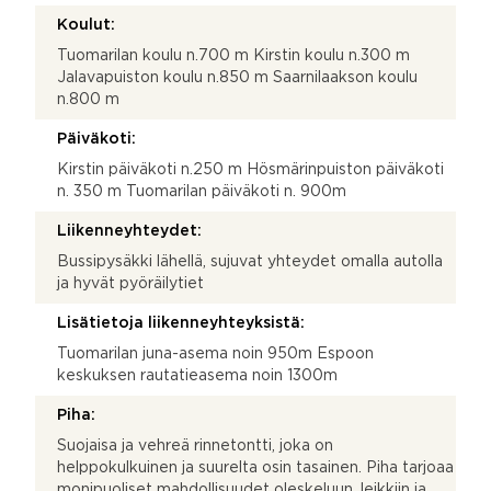
Koulut:
Tuomarilan koulu n.700 m Kirstin koulu n.300 m
Jalavapuiston koulu n.850 m Saarnilaakson koulu
n.800 m
Päiväkoti:
Kirstin päiväkoti n.250 m Hösmärinpuiston päiväkoti
n. 350 m Tuomarilan päiväkoti n. 900m
Liikenneyhteydet:
Bussipysäkki lähellä, sujuvat yhteydet omalla autolla
ja hyvät pyöräilytiet
Lisätietoja liikenneyhteyksistä:
Tuomarilan juna-asema noin 950m Espoon
keskuksen rautatieasema noin 1300m
Piha:
Suojaisa ja vehreä rinnetontti, joka on
helppokulkuinen ja suurelta osin tasainen. Piha tarjoaa
monipuoliset mahdollisuudet oleskeluun, leikkiin ja