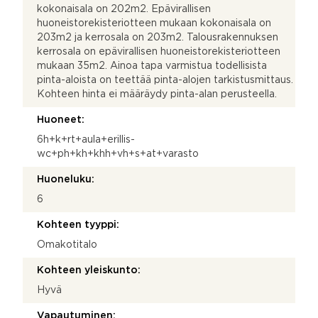
kokonaisala on 202m2. Epävirallisen
huoneistorekisteriotteen mukaan kokonaisala on
203m2 ja kerrosala on 203m2. Talousrakennuksen
kerrosala on epävirallisen huoneistorekisteriotteen
mukaan 35m2. Ainoa tapa varmistua todellisista
pinta-aloista on teettää pinta-alojen tarkistusmittaus.
Kohteen hinta ei määräydy pinta-alan perusteella.
Huoneet:
6h+k+rt+aula+erillis-
wc+ph+kh+khh+vh+s+at+varasto
Huoneluku:
6
Kohteen tyyppi:
Omakotitalo
Kohteen yleiskunto:
Hyvä
Vapautuminen: