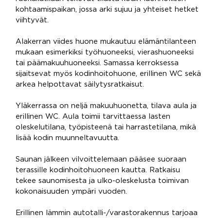
kohtaamispaikan, jossa arki sujuu ja yhteiset hetket
viihtyvät.
Alakerran viides huone mukautuu elämäntilanteen
mukaan esimerkiksi työhuoneeksi, vierashuoneeksi
tai päämakuuhuoneeksi. Samassa kerroksessa
sijaitsevat myös kodinhoitohuone, erillinen WC sekä
arkea helpottavat säilytysratkaisut.
Yläkerrassa on neljä makuuhuonetta, tilava aula ja
erillinen WC. Aula toimii tarvittaessa lasten
oleskelutilana, työpisteenä tai harrastetilana, mikä
lisää kodin muunneltavuutta.
Saunan jälkeen vilvoittelemaan pääsee suoraan
terassille kodinhoitohuoneen kautta. Ratkaisu
tekee saunomisesta ja ulko-oleskelusta toimivan
kokonaisuuden ympäri vuoden.
Erillinen lämmin autotalli-/varastorakennus tarjoaa