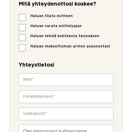
Mitä yhteydenottosi koskee?
M
Haluan tilata esitteen
i
t
Haluan varata esittelyajan
ä
Haluan tehdä kohteesta tarjouksen
y
h
Haluan maksuttoman arvion asunnostani
t
e
y
Yhteystietosi
d
e
N
n
i
o
m
t
i
P
t
*
u
o
h
s
e
S
i
l
ä
k
i
h
o
n
k
s
V