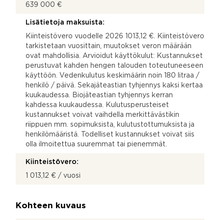
639 000 €
Lisätietoja maksuista:
Kiinteistövero vuodelle 2026 1013,12 €. Kiinteistövero
tarkistetaan vuosittain, muutokset veron määrään
ovat mahdollisia. Arvioidut käyttökulut: Kustannukset
perustuvat kahden hengen talouden toteutuneeseen
käyttöön. Vedenkulutus keskimäärin noin 180 litraa /
henkilö / päivä. Sekajäteastian tyhjennys kaksi kertaa
kuukaudessa. Biojäteastian tyhjennys kerran
kahdessa kuukaudessa. Kulutusperusteiset
kustannukset voivat vaihdella merkittävästikin
riippuen mm. sopimuksista, kulutustottumuksista ja
henkilömääristä. Todelliset kustannukset voivat siis
olla ilmoitettua suuremmat tai pienemmät.
Kiinteistövero:
1 013,12 € / vuosi
Kohteen kuvaus