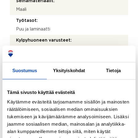
Seinämateriaalit:
Maali
Työtasot:
Puu ja laminaatti
Kylpyhuoneen varusteet:
Suihku, kylpyamme ja lattialämmitys
Lattiamateriaalit:
Laatta
Suostumus
Yksityiskohdat
Tietoja
Seinämateriaalit:
Kaakeli
Tämä sivusto käyttää evästeitä
Asunnossa sauna:
Käytämme evästeitä tarjoamamme sisällön ja mainosten
Kyllä
räätälöimiseen, sosiaalisen median ominaisuuksien
tukemiseen ja kävijämäärämme analysoimiseen. Lisäksi
Saunan lisätiedot:
jaamme sosiaalisen median, mainosalan ja analytiikka-
Tunnelmallinen sauna, jossa yhdistyvät moderni
alan kumppaneillemme tietoja siitä, miten käytät
selkeys ja perinteinen lämpö. Vaaleasta puusta