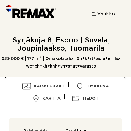
Skip
to
Valikko
content
Syrjäkuja 8, Espoo | Suvela,
Joupinlaakso, Tuomarila
2
639 000 € |
177 m
| Omakotitalo | 6h+k+rt+aula+erillis-
wc+ph+kh+khh+vh+s+at+varasto
KAIKKI KUVAT
ILMAKUVA
KARTTA
TIEDOT
Velaton hinta
Myyntihinta