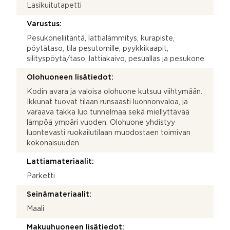
Lasikuitutapetti
Varustus:
Pesukoneliitäntä, lattialämmitys, kurapiste,
pöytätaso, tila pesutornille, pyykkikaapit,
silityspöytä/taso, lattiakaivo, pesuallas ja pesukone
Olohuoneen lisätiedot:
Kodin avara ja valoisa olohuone kutsuu viihtymään.
Ikkunat tuovat tilaan runsaasti luonnonvaloa, ja
varaava takka luo tunnelmaa sekä miellyttävää
lämpöä ympäri vuoden. Olohuone yhdistyy
luontevasti ruokailutilaan muodostaen toimivan
kokonaisuuden.
Lattiamateriaalit:
Parketti
Seinämateriaalit:
Maali
Makuuhuoneen lisätiedot: