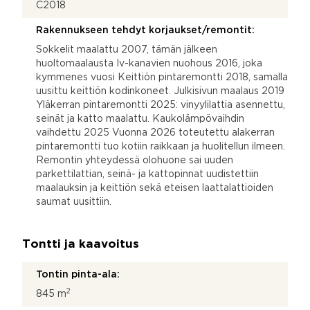
C2018
Rakennukseen tehdyt korjaukset/remontit:
Sokkelit maalattu 2007, tämän jälkeen
huoltomaalausta Iv-kanavien nuohous 2016, joka
kymmenes vuosi Keittiön pintaremontti 2018, samalla
uusittu keittiön kodinkoneet. Julkisivun maalaus 2019
Yläkerran pintaremontti 2025: vinyylilattia asennettu,
seinät ja katto maalattu. Kaukolämpövaihdin
vaihdettu 2025 Vuonna 2026 toteutettu alakerran
pintaremontti tuo kotiin raikkaan ja huolitellun ilmeen.
Remontin yhteydessä olohuone sai uuden
parkettilattian, seinä- ja kattopinnat uudistettiin
maalauksin ja keittiön sekä eteisen laattalattioiden
saumat uusittiin.
Tontti ja kaavoitus
Tontin pinta-ala:
2
845 m