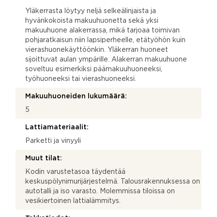
Yläkerrasta löytyy neljä selkeälinjaista ja
hyvänkokoista makuuhuonetta sekä yksi
makuuhuone alakerrassa, mikä tarjoaa toimivan
pohjaratkaisun niin lapsiperheelle, etätyöhön kuin
vierashuonekäyttöönkin. Yläkerran huoneet
sijoittuvat aulan ympärille. Alakerran makuuhuone
soveltuu esimerkiksi päämakuuhuoneeksi,
työhuoneeksi tai vierashuoneeksi.
Makuuhuoneiden lukumäärä:
5
Lattiamateriaalit:
Parketti ja vinyyli
Muut tilat:
Kodin varustetasoa täydentää
keskuspölynimurijärjestelmä. Talousrakennuksessa on
autotalli ja iso varasto. Molemmissa tiloissa on
vesikiertoinen lattialämmitys.