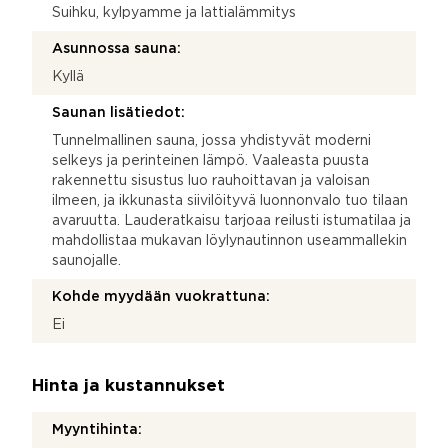
Suihku, kylpyamme ja lattialämmitys
Asunnossa sauna:
Kyllä
Saunan lisätiedot:
Tunnelmallinen sauna, jossa yhdistyvät moderni
selkeys ja perinteinen lämpö. Vaaleasta puusta
rakennettu sisustus luo rauhoittavan ja valoisan
ilmeen, ja ikkunasta siivilöityvä luonnonvalo tuo tilaan
avaruutta. Lauderatkaisu tarjoaa reilusti istumatilaa ja
mahdollistaa mukavan löylynautinnon useammallekin
saunojalle.
Kohde myydään vuokrattuna:
Ei
Hinta ja kustannukset
Myyntihinta: