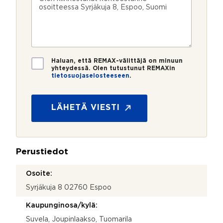
n
ö
k
i
u
p
e
e
m
o
e
s
e
s
?
t
r
t
i
o
i
*
*
T
Haluan, että REMAX-välittäjä on minuun
i
yhteydessä. Olen tutustunut REMAXin
tietosuojaselosteeseen
.
e
k
t
o
o
s
s
LÄHETÄ VIESTI
k
u
e
o
e
j
?
a
k
Perustiedot
*
o
s
Osoite:
k
Syrjäkuja 8 02760 Espoo
e
e
Kaupunginosa/kylä:
?
Suvela, Joupinlaakso, Tuomarila