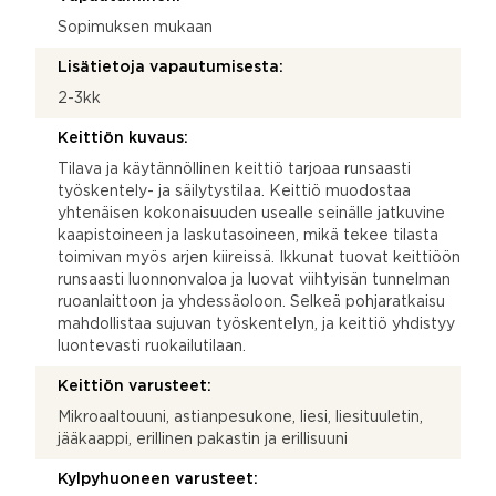
Sopimuksen mukaan
Lisätietoja vapautumisesta:
2-3kk
Keittiön kuvaus:
Tilava ja käytännöllinen keittiö tarjoaa runsaasti
työskentely- ja säilytystilaa. Keittiö muodostaa
yhtenäisen kokonaisuuden usealle seinälle jatkuvine
kaapistoineen ja laskutasoineen, mikä tekee tilasta
toimivan myös arjen kiireissä. Ikkunat tuovat keittiöön
runsaasti luonnonvaloa ja luovat viihtyisän tunnelman
ruoanlaittoon ja yhdessäoloon. Selkeä pohjaratkaisu
mahdollistaa sujuvan työskentelyn, ja keittiö yhdistyy
luontevasti ruokailutilaan.
Keittiön varusteet:
Mikroaaltouuni, astianpesukone, liesi, liesituuletin,
jääkaappi, erillinen pakastin ja erillisuuni
Kylpyhuoneen varusteet: