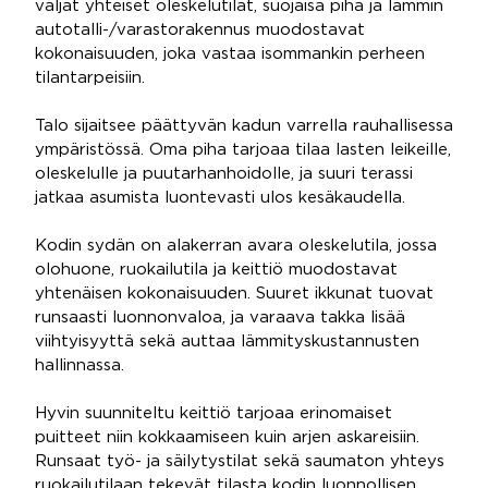
väljät yhteiset oleskelutilat, suojaisa piha ja lämmin
autotalli-/varastorakennus muodostavat
kokonaisuuden, joka vastaa isommankin perheen
tilantarpeisiin.
Talo sijaitsee päättyvän kadun varrella rauhallisessa
ympäristössä. Oma piha tarjoaa tilaa lasten leikeille,
oleskelulle ja puutarhanhoidolle, ja suuri terassi
jatkaa asumista luontevasti ulos kesäkaudella.
Kodin sydän on alakerran avara oleskelutila, jossa
olohuone, ruokailutila ja keittiö muodostavat
yhtenäisen kokonaisuuden. Suuret ikkunat tuovat
runsaasti luonnonvaloa, ja varaava takka lisää
viihtyisyyttä sekä auttaa lämmityskustannusten
hallinnassa.
Hyvin suunniteltu keittiö tarjoaa erinomaiset
puitteet niin kokkaamiseen kuin arjen askareisiin.
Runsaat työ- ja säilytystilat sekä saumaton yhteys
ruokailutilaan tekevät tilasta kodin luonnollisen