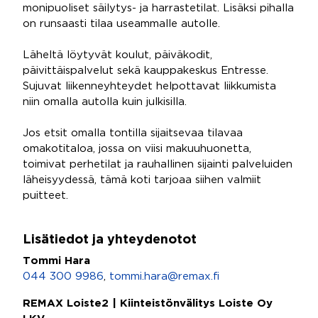
monipuoliset säilytys- ja harrastetilat. Lisäksi pihalla
on runsaasti tilaa useammalle autolle.
Läheltä löytyvät koulut, päiväkodit,
päivittäispalvelut sekä kauppakeskus Entresse.
Sujuvat liikenneyhteydet helpottavat liikkumista
niin omalla autolla kuin julkisilla.
Jos etsit omalla tontilla sijaitsevaa tilavaa
omakotitaloa, jossa on viisi makuuhuonetta,
toimivat perhetilat ja rauhallinen sijainti palveluiden
läheisyydessä, tämä koti tarjoaa siihen valmiit
puitteet.
Lisätiedot ja yhteydenotot
Tommi Hara
044 300 9986
,
tommi.hara@remax.fi
REMAX Loiste2 | Kiinteistönvälitys Loiste Oy