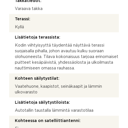
Takkatiedot:
Varaava takka
Terassi:
Kyllä
Lisätietoja terassista:
Kodin viihtyisyyttä täydentää näyttävä terassi
suojaisalla pihalla, johon avautuu kulku suoraan
olohuoneesta. Tilava kokonaisuus tarjoaa erinomaiset
puitteet kesäpäivistä, yhdessäolosta ja ulkoilmasta
nauttimiseen omassa rauhassa.
Kohteen säilytystilat:
Vaatehuone, kaapistot, seinäkaapit ja lämmin
ulkovarasto
Lisätietoja säilytystiloista:
Autotallin taustalla lämmintä varastotilaa
Kohteessa on satelliittiantenni: