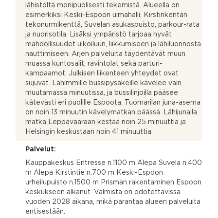
lähistöltä monipuolisesti tekemistä. Alueella on
esimerkiksi Keski-Espoon uimahalli, Kirstinkentän
tekonurmikenttä, Suvelan asukaspuisto, parkour-rata
ja nuorisotila. Lisäksi ympäristö tarjoaa hyvät
mahdollisuudet ulkoiluun, liikkumiseen ja lähiluonnosta
nauttimiseen. Arjen palveluita täydentävät muun
muassa kuntosalit, ravintolat sekä parturi-
kampaamot. Julkisen liikenteen yhteydet ovat
sujuvat. Lähimmille bussipysäkeille kävelee vain
muutamassa minuutissa, ja bussilinjoilla pääsee
kätevästi eri puolille Espoota. Tuomarilan juna-asema
on noin 13 minuutin kävelymatkan päässä. Lähijunalla
matka Leppävaaraan kestää noin 25 minuuttia ja
Helsingin keskustaan noin 41 minuuttia.
Palvelut:
Kauppakeskus Entresse n.1100 m Alepa Suvela n.400
m Alepa Kirstintie n.700 m Keski-Espoon
urheilupuisto n.1500 m Prisman rakentaminen Espoon
keskukseen alkanut. Valmista on odotettavissa
vuoden 2028 aikana, mikä parantaa alueen palveluita
entisestään.