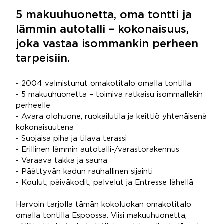
5 makuuhuonetta, oma tontti ja
lämmin autotalli – kokonaisuus,
joka vastaa isommankin perheen
tarpeisiin.
- 2004 valmistunut omakotitalo omalla tontilla
- 5 makuuhuonetta – toimiva ratkaisu isommallekin
perheelle
- Avara olohuone, ruokailutila ja keittiö yhtenäisenä
kokonaisuutena
- Suojaisa piha ja tilava terassi
- Erillinen lämmin autotalli-/varastorakennus
- Varaava takka ja sauna
- Päättyvän kadun rauhallinen sijainti
- Koulut, päiväkodit, palvelut ja Entresse lähellä
Harvoin tarjolla tämän kokoluokan omakotitalo
omalla tontilla Espoossa. Viisi makuuhuonetta,