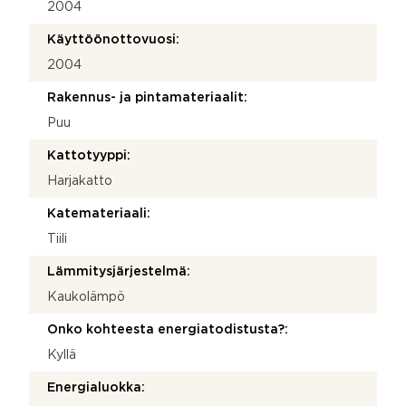
2004
Käyttöönottovuosi:
2004
Rakennus- ja pintamateriaalit:
Puu
Kattotyyppi:
Harjakatto
Katemateriaali:
Tiili
Lämmitysjärjestelmä:
Kaukolämpö
Onko kohteesta energiatodistusta?:
Kyllä
Energialuokka: