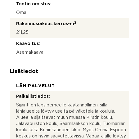
Tontin omistus:
Oma
2
Rakennusoikeus kerros-m
:
211,25
Kaavoitus:
Asemakaava
Lisätiedot
LÄHIPALVELUT
Paikallistiedot:
Sijainti on lapsiperheelle käytännöllinen, sillä
lähialueelta löytyy useita päiväkoteja ja kouluja.
Alueella sijaitsevat muun muassa Kirstin koulu,
Jalavapuiston koulu, Saarnilaakson koulu, Tuomarilan
koulu sekä Kuninkaantien lukio. Myös Omnia Espoon
keskus on hyvin saavutettavissa. Vapaa-ajalle löytyy