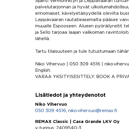
Sijainti Vermonniityn ja Leppävaaran tuntu
palvelutarjonnan ja hyvät ulkoilumahdollis
erinomaiset, kävelyetäisyydellä olevilta buss
Leppävaaran rautatieasemalta pääsee vaiva
muualle Espooseen. Alueen pyöräilyreitit te
ja Sello tarjoaa laajan valikoiman ravintoloita,
lähellä.
Tartu tilaisuuteen ja tule tutustumaan tähä
Niko Vihervuo | 050 309 4516 | niko.vihervu
English.
VARAA YKSITYISESITTELY. BOOK A PRI
Lisätiedot ja yhteydenotot
Niko Vihervuo
050 309 4516
,
niko.vihervuo@remax.fi
REMAX Classic | Casa Grande LKV Oy
y-tunnus: 2409540-3