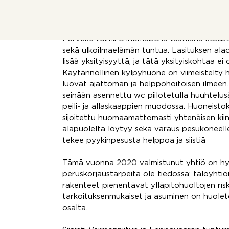
viimeistelyssä. Tyylikäs avokeittiö integroidu
olohuonetilaan. Makuuhuoneesta on käynti e
parvekkeelle, jolta avautuu rauhallinen ja n
Parveke toimii erinomaisena lisätilana kesäst
sekä ulkoilmaelämän tuntua. Lasituksen ala
lisää yksityisyyttä, ja tätä yksityiskohtaa ei 
Käytännöllinen kylpyhuone on viimeistelty hil
luovat ajattoman ja helppohoitoisen ilmeen. 
seinään asennettu wc piilotetulla huuhtelusäil
peili- ja allaskaappien muodossa. Huoneist
sijoitettu huomaamattomasti yhtenäisen kii
alapuolelta löytyy sekä varaus pesukoneelle 
tekee pyykinpesusta helppoa ja siistiä
Tämä vuonna 2020 valmistunut yhtiö on hyv
peruskorjaustarpeita ole tiedossa; taloyhtiö
rakenteet pienentävät ylläpitohuoltojen risk
tarkoituksenmukaiset ja asuminen on huolet
osalta.