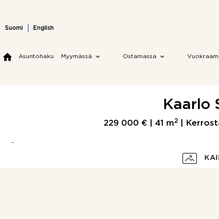
Skip
to
content
Suomi
English
Asuntohaku
Myymässä
Ostamassa
Vuokraam
Kaarlo 
2
229 000 € |
41 m
| Kerrost
KAI
Velaton hinta
Myyntihinta