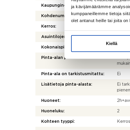
Kaupunginosa/kylä:
Vermon
ja kävijämäärämme analysoim
kumppaneillemme tietoja siitä
Kohdenumero:
8044
olet antanut heille tai joita o
Kerros:
5/8
2
Asuintilojen pinta-ala:
41 m
Kiellä
2
Kokonaispinta-ala:
41 m
Pinta-alan peruste:
Yhtiöj
mukai
Pinta-ala on tarkistusmitattu:
Ei
Lisätietoja pinta-alasta:
Ei tark
pienem
Huoneet:
2h+avo
Huoneluku:
2
Kohteen tyyppi:
Kerros