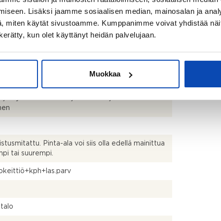
niitty
iseen. Lisäksi jaamme sosiaalisen median, mainosalan ja analy
, miten käytät sivustoamme. Kumppanimme voivat yhdistää näitä t
3035
n kerätty, kun olet käyttänyt heidän palvelujaan.
Muokkaa
ärjestyksen mukainen ja isännöitsijäntodistuksen
nen
istusmitattu. Pinta-ala voi siis olla edellä mainittua
pi tai suurempi.
keittiö+kph+las.parv
talo