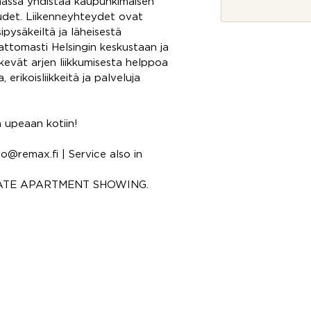
massa yhdistää kaupunkimaisen
*
uudet. Liikenneyhteydet ovat
ipysäkeiltä ja läheisestä
ttomasti Helsingin keskustaan ja
kevät arjen liikkumisesta helppoa
 erikoisliikkeitä ja palveluja
n upeaan kotiin!
o@remax.fi | Service also in
VATE APARTMENT SHOWING.