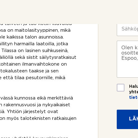
t
m
illa kodinkoneilla avautuu sujuvasti
t
i
P
telään suuntautuvalle lasitetulle
o
*
u
äkymä taloyhtiön piha-alueelle.
s
h
ä talveen ja tuo kotiin lisävaloa
i
e
S
k
osa on maitolasityyppinen, mikä
l
ä
o
i
h
ole kaikissa talon asunnoissa.
s
n
k
V
lityn harmailla laatoilla, jotka
k
n
ö
i
Tilassa on lasinen suihkuseinä,
e
u
p
e
iöllä sekä siistit säilytysratkaisut
e
m
o
s
okohtainen ilmanvaihtokone on
?
e
s
t
ntokalusteen taakse ja sen
r
t
i
o
i
että tilaa pesutornille, mikä
*
*
T
Hal
i
yht
e
tie
ässä kunnossa eikä merkittäviä
t
n rakennusvuosi ja nykyaikaiset
o
iä. Yhtiön järjestelyt ovat
s
on myös taloteknisten ratkaisujen
LÄ
u
o
j
a