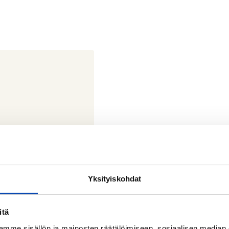
Yksityiskohdat
itä
 Sarkian katu 7 02600 Espoo
mme sisällön ja mainosten räätälöimiseen, sosiaalisen median