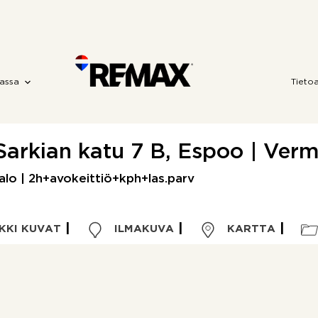
assa
Tieto
Sarkian katu 7 B, Espoo | Verm
alo | 2h+avokeittiö+kph+las.parv
KKI KUVAT
ILMAKUVA
KARTTA
Kohdetyyppi