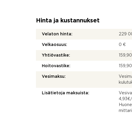
Hinta ja kustannukset
Velaton hinta:
229 0
Velkaosuus:
0 €
Yhtiövastike:
159,90
Hoitovastike:
159,90
Vesimaksu:
Vesima
kulut
Lisätietoja maksuista:
Vesiva
4,93€
Huonei
mittar