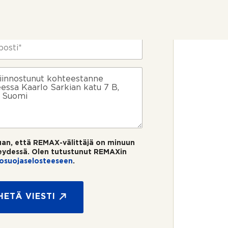
uan, että REMAX-välittäjä on minuun
eydessä. Olen tutustunut REMAXin
tosuojaselosteeseen
.
HETÄ VIESTI