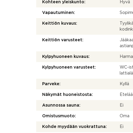
Kohteen yleiskunto:
Hyvä
Vapautuminen:
Sopim
Keittiön kuvaus:
Tyylik
kodink
Keittiön varusteet:
Jääkaap
astian
Kylpyhuoneen kuvaus:
Harmaa
Kylpyhuoneen varusteet:
WC-ist
lattial
Parveke:
Kyllä
Näkymät huoneistosta:
Etelää
Asunnossa sauna:
Ei
Omistusmuoto:
Oma
Kohde myydään vuokrattuna:
Ei