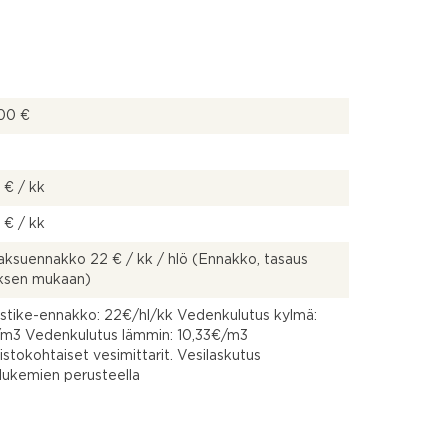
00 €
 € / kk
 € / kk
ksuennakko 22 € / kk / hlö (Ennakko, tasaus
uksen mukaan)
stike-ennakko: 22€/hl/kk Vedenkulutus kylmä:
/m3 Vedenkulutus lämmin: 10,33€/m3
stokohtaiset vesimittarit. Vesilaskutus
ilukemien perusteella