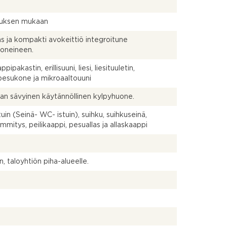
uksen mukaan
äs ja kompakti avokeittiö integroitune
oneineen.
pipakastin, erillisuuni, liesi, liesituuletin,
pesukone ja mikroaaltouuni
n sävyinen käytännöllinen kylpyhuone.
uin (Seinä- WC- istuin), suihku, suihkuseinä,
ämmitys, peilikaappi, pesuallas ja allaskaappi
n, taloyhtiön piha-alueelle.