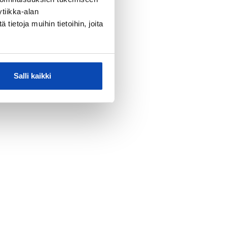
tiikka-alan
ietoja muihin tietoihin, joita
Salli kaikki