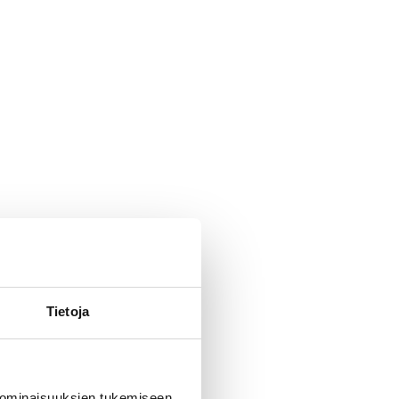
Tietoja
 ominaisuuksien tukemiseen