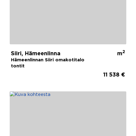
2
Siiri, Hämeenlinna
m
Hämeenlinnan Siiri omakotitalo
tontit
11 538 €