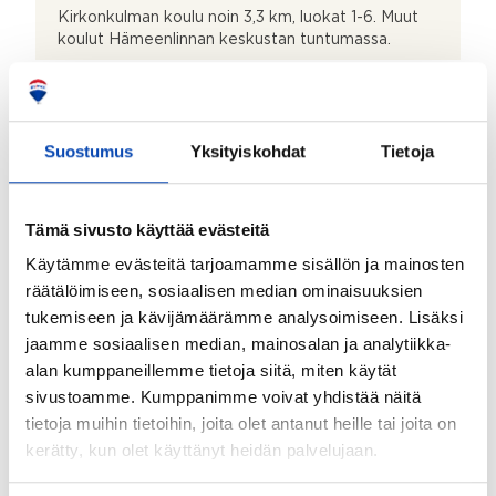
Kirkonkulman koulu noin 3,3 km, luokat 1-6. Muut
koulut Hämeenlinnan keskustan tuntumassa.
Päiväkoti:
Lähin päiväkoti on Solvikissa noin 2,5 km
Suostumus
Yksityiskohdat
Tietoja
Liikenneyhteydet:
Sujuvat yhteydet omalla autolla,
kaupunkiliikenneyhteys ja hyvät pyöräilytiet
Tämä sivusto käyttää evästeitä
Lisätietoja liikenneyhteyksistä:
Käytämme evästeitä tarjoamamme sisällön ja mainosten
Linja-auto nro 11 kulkee Äikäälään, muutoin pysäkki
räätälöimiseen, sosiaalisen median ominaisuuksien
(bussi nro 5, 10, 10T) on Harvialantiellä lähellä
tukemiseen ja kävijämäärämme analysoimiseen. Lisäksi
Tavasmäkeä -kävelymatka noin 20 min
jaamme sosiaalisen median, mainosalan ja analytiikka-
MUUT TIEDOT
alan kumppaneillemme tietoja siitä, miten käytät
sivustoamme. Kumppanimme voivat yhdistää näitä
Muut kaupan kannalta merkittävät tiedot:
tietoja muihin tietoihin, joita olet antanut heille tai joita on
Tontille tulee rakentaa uudisrakennus hyväksyttyjen
kerätty, kun olet käyttänyt heidän palvelujaan.
piirustusten mukaisesti kolmen vuoden kuluessa
kaupanteosta tai vuokra-ajan alkamisesta siihen