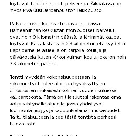
löytävät täältä helposti peliseuraa. Äikäälässä on
myös kiva uusi Jerpenpuiston leikkipuisto.
Palvelut ovat kätevästi saavutettavissa:
Hämeenlinnan keskustan monipuoliset palvelut
ovat noin 9 kilometrin päässä, ja lähimmät kaupat
löytyvät Käikälästä vain 2,3 kilometrin etäisyydeltä.
Lapsiperheille alueella on tarjolla kouluja ja
päiväkoteja, kuten Kirkonkulman koulu, joka on noin
3,3 kilometrin päässä.
Tontti myydään kokonaisuudessaan, ja
rakennustyöt tulee aloittaa hyväksyttyjen
piirustusten mukaisesti kolmen vuoden kuluessa
kaupanteosta. Tämä on tilaisuutesi rakentaa oma
kotisi viihtyisälle alueelle, jossa yhdistyvät
luonnonläheisyys ja kaupunkielämän mukavuudet.
Tartu tilaisuuteen ja tee tästä tontista perheesi
tuleva koti!