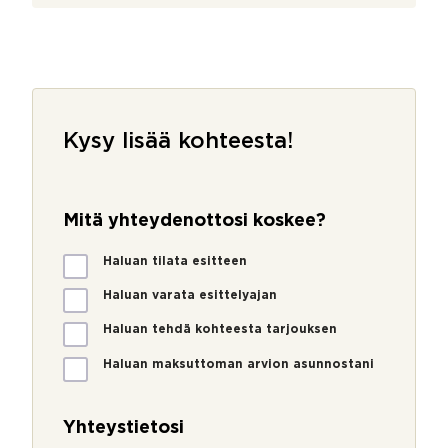
Kysy lisää kohteesta!
Mitä yhteydenottosi koskee?
*
M
Haluan tilata esitteen
i
t
Haluan varata esittelyajan
ä
Haluan tehdä kohteesta tarjouksen
y
h
Haluan maksuttoman arvion asunnostani
t
e
y
Yhteystietosi
d
e