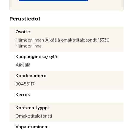
o
j
a
Perustiedot
*
Osoite:
Hämeenlinnan Äikäälä omakotitalotontit 13330
Hämeenlinna
Kaupunginosa/kylä:
Äikäälä
Kohdenumero:
80456117
Kerros:
Kohteen tyyppi:
Omakotitalotontti
Vapautuminen: