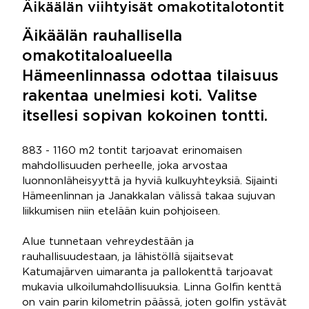
Äikäälän viihtyisät omakotitalotontit
Äikäälän rauhallisella
omakotitaloalueella
Hämeenlinnassa odottaa tilaisuus
rakentaa unelmiesi koti. Valitse
itsellesi sopivan kokoinen tontti.
883 - 1160 m2 tontit tarjoavat erinomaisen
mahdollisuuden perheelle, joka arvostaa
luonnonläheisyyttä ja hyviä kulkuyhteyksiä. Sijainti
Hämeenlinnan ja Janakkalan välissä takaa sujuvan
liikkumisen niin etelään kuin pohjoiseen.
Alue tunnetaan vehreydestään ja
rauhallisuudestaan, ja lähistöllä sijaitsevat
Katumajärven uimaranta ja pallokenttä tarjoavat
mukavia ulkoilumahdollisuuksia. Linna Golfin kenttä
on vain parin kilometrin päässä, joten golfin ystävät