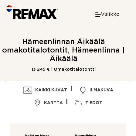
Skip
to
Valikko
content
Hämeenlinnan Äikäälä
omakotitalotontit, Hämeenlinna |
Äikäälä
13 245 € | Omakotitalotontti
KAIKKI KUVAT
ILMAKUVA
KARTTA
TIEDOT