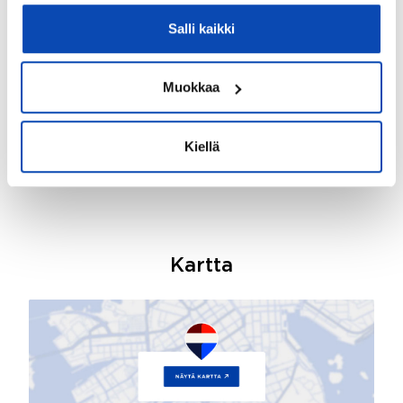
valmiusasteeseen, että
rakennusvalvontaviranomainen voi siinä suorittaa
Salli kaikki
hyväksyvän käyttöönottokatselmuksen. Tontilla
oleva puusto jää tontille. Rakentamatonta tonttia ei
saa ilman kaupungin lupaa luovuttaa edelleen.
Muokkaa
Linkit ja liitteet
Kiellä
Kartta