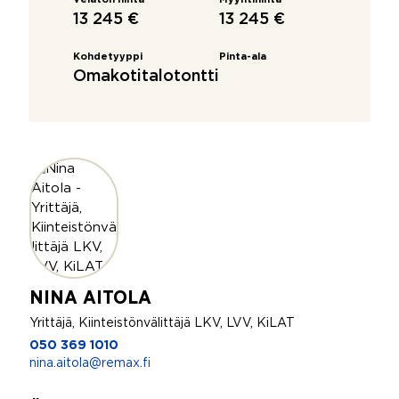
Velaton hinta
Myyntihinta
13 245 €
13 245 €
Kohdetyyppi
Pinta-ala
Omakotitalotontti
NINA AITOLA
Yrittäjä, Kiinteistönvälittäjä LKV, LVV, KiLAT
050 369 1010
nina.aitola@remax.fi