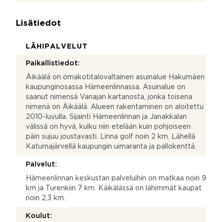
Lisätiedot
LÄHIPALVELUT
Paikallistiedot:
Äikäälä on omakotitalovaltainen asuinalue Hakumäen
kaupunginosassa Hämeenlinnassa. Asuinalue on
saanut nimensä Vanajan kartanosta, jonka toisena
nimenä on Äikäälä. Alueen rakentaminen on aloitettu
2010-luvulla. Sijainti Hämeenlinnan ja Janakkalan
välissä on hyvä, kulku niin etelään kuin pohjoiseen
päin sujuu joustavasti. Linna golf noin 2 km. Lähellä
Katumajärvellä kaupungin uimaranta ja pallokenttä.
Palvelut:
Hämeenlinnan keskustan palveluihin on matkaa noin 9
km ja Turenkiin 7 km. Käikälässä on lähimmät kaupat
noin 2,3 km.
Koulut: