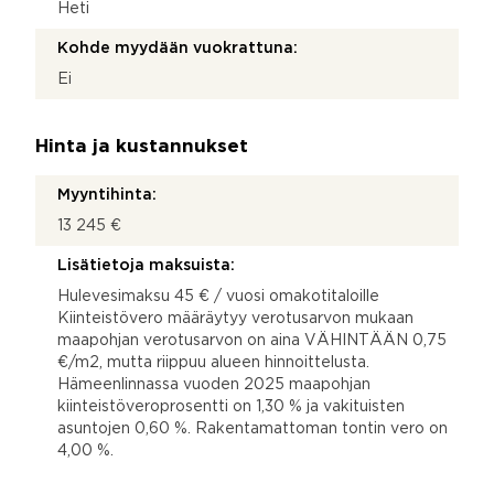
Heti
Kohde myydään vuokrattuna:
Ei
Hinta ja kustannukset
Myyntihinta:
13 245 €
Lisätietoja maksuista:
Hulevesimaksu 45 € / vuosi omakotitaloille
Kiinteistövero määräytyy verotusarvon mukaan
maapohjan verotusarvon on aina VÄHINTÄÄN 0,75
€/m2, mutta riippuu alueen hinnoittelusta.
Hämeenlinnassa vuoden 2025 maapohjan
kiinteistöveroprosentti on 1,30 % ja vakituisten
asuntojen 0,60 %. Rakentamattoman tontin vero on
4,00 %.