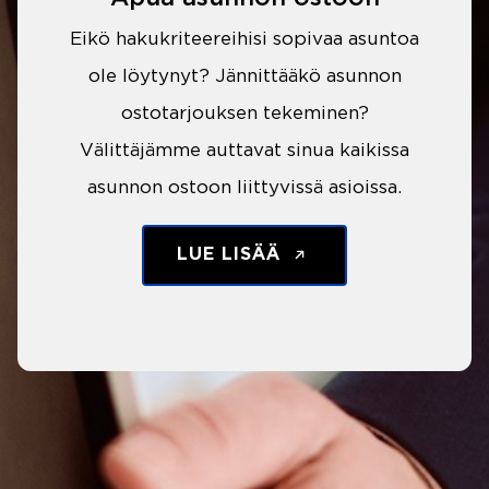
Eikö hakukriteereihisi sopivaa asuntoa
ole löytynyt? Jännittääkö asunnon
ostotarjouksen tekeminen?
Välittäjämme auttavat sinua kaikissa
asunnon ostoon liittyvissä asioissa.
LUE LISÄÄ