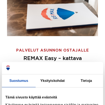
PALVELUT ASUNNON OSTAJALLE
REMAX Easy – kattava
palvelupaketti asunnon ostoon
REMAX Easy on palvelupakettimme asunnon
ostajille.
Tee ostotoimeksianto ja etsimme juuri
Suostumus
Yksityiskohdat
Tietoja
sinulle sopivan kodin, eikä sinun tarvitse nähdä
vaivaa sen löytämiseksi.
Tämä sivusto käyttää evästeitä
Hoidamme koko ostoprosessin puolestasi.
Käytämme evästeitä tarjoamamme sisällön ja mainosten