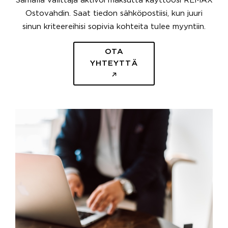
Samalla välittäjä aktivoi maksutta käyttöösi REMAX
Ostovahdin. Saat tiedon sähköpostiisi, kun juuri
sinun kriteereihisi sopivia kohteita tulee myyntiin.
OTA
YHTEYTTÄ