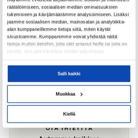
Ostotoimeksiantopalvelumme sopii myös esimerkiksi
räätälöimiseen, sosiaalisen median ominaisuuksien
sijoitus- ja vapaa-ajan asuntojen ostoon.
tukemiseen ja kävijämäärämme analysoimiseen. Lisäksi
jaamme sosiaalisen median, mainosalan ja analytiikka-
LUE LISÄÄ
alan kumppaneillemme tietoja siitä, miten käytät
sivustoamme. Kumppanimme voivat yhdistää näitä
tietoja muihin tietoihin, joita olet antanut heille tai joita on
kerätty, kun olet käyttänyt heidän palvelujaan.
Salli kaikki
Muokkaa
Kiellä
OTA YHTEYTTÄ