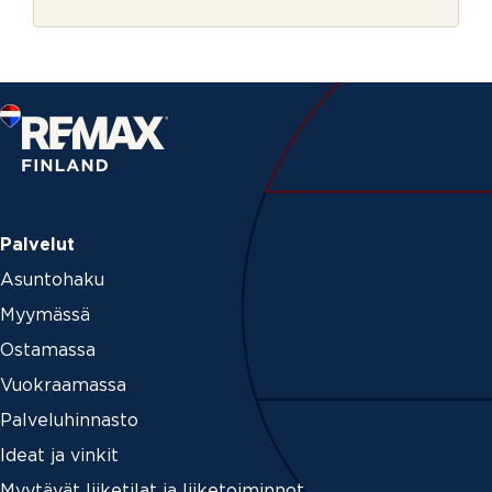
r
j
e
Palvelut
Asuntohaku
Myymässä
Ostamassa
Vuokraamassa
Palveluhinnasto
Ideat ja vinkit
Myytävät liiketilat ja liiketoiminnot