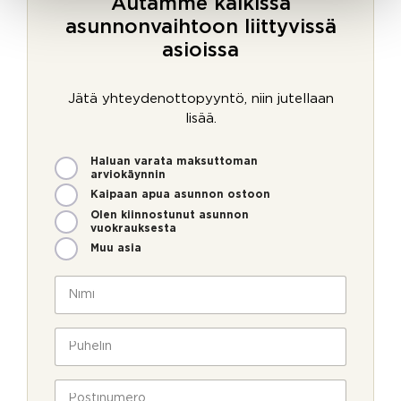
Autamme kaikissa
asunnonvaihtoon liittyvissä
asioissa
Jätä yhteydenottopyyntö, niin jutellaan
lisää.
M
Haluan varata maksuttoman
i
arviokäynnin
t
Kaipaan apua asunnon ostoon
e
Olen kiinnostunut asunnon
n
vuokrauksesta
v
Muu asia
o
i
N
m
i
m
m
e
i
P
o
*
u
l
h
l
e
P
a