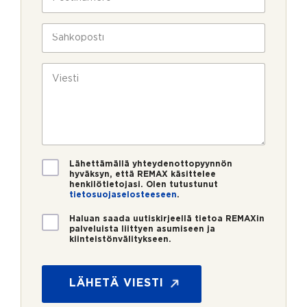
l
o
a
i
s
v
n
t
S
u
*
i
ä
k
n
h
s
u
k
V
i
m
ö
i
e
p
e
r
o
s
o
s
t
*
t
i
i
*
V
Lähettämällä yhteydenottopyynnön
a
hyväksyn, että REMAX käsittelee
henkilötietojasi. Olen tutustunut
h
tietosuojaselosteeseen
.
v
i
U
Haluan saada uutiskirjeellä tietoa REMAXin
s
u
palveluista liittyen asumiseen ja
t
kiinteistönvälitykseen.
t
u
i
s
s
*
k
LÄHETÄ VIESTI
i