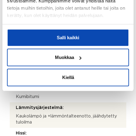
sivustoamme. Kumppanimme voivat yhdistää näitä
tietoja muihin tietoihin, joita olet antanut heille tai joita on
Valmistumisvuosi:
kerätty, kun olet käyttänyt heidän palvelujaan.
2019
Käyttöönottovuosi:
Salli kaikki
2019
Rakennus- ja pintamateriaalit:
Muokkaa
Tiili ja betoni
Kattotyyppi:
Kiellä
Tasakatto
Katemateriaali:
Kumibitumi
Lämmitysjärjestelmä:
Kaukolämpö ja +lämmöntalteenotto, jäähdytetty
tuloilma
Hissi: