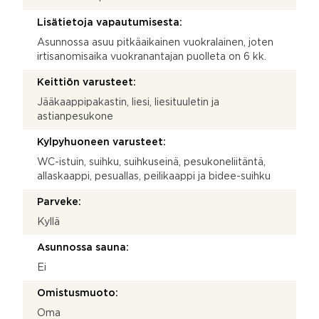
Lisätietoja vapautumisesta:
Asunnossa asuu pitkäaikainen vuokralainen, joten
irtisanomisaika vuokranantajan puolleta on 6 kk.
Keittiön varusteet:
Jääkaappipakastin, liesi, liesituuletin ja
astianpesukone
Kylpyhuoneen varusteet:
WC-istuin, suihku, suihkuseinä, pesukoneliitäntä,
allaskaappi, pesuallas, peilikaappi ja bidee-suihku
Parveke:
Kyllä
Asunnossa sauna:
Ei
Omistusmuoto:
Oma