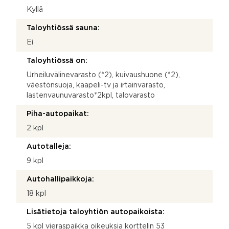
Kyllä
Taloyhtiössä sauna:
Ei
Taloyhtiössä on:
Urheiluvälinevarasto (*2), kuivaushuone (*2),
väestönsuoja, kaapeli-tv ja irtainvarasto,
lastenvaunuvarasto*2kpl, talovarasto
Piha-autopaikat:
2 kpl
Autotalleja:
9 kpl
Autohallipaikkoja:
18 kpl
Lisätietoja taloyhtiön autopaikoista:
5 kpl vieraspaikka oikeuksia korttelin 53