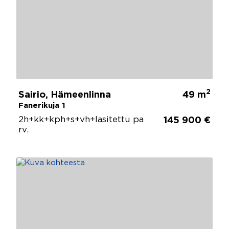
2
Sairio, Hämeenlinna
49 m
Fanerikuja 1
2h+kk+kph+s+vh+lasitettu pa
145 900 €
rv.