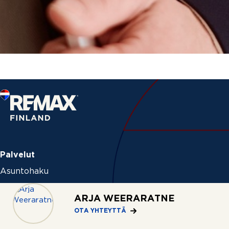
Palvelut
Asuntohaku
Myymässä
ARJA WEERARATNE
Ostamassa
OTA YHTEYTTÄ
Vuokraamassa