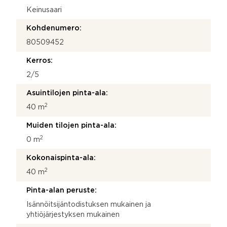
S
Keinusaari
ä
h
Kohdenumero:
k
80509452
ö
p
Kerros:
o
s
2/5
t
Asuintilojen pinta-ala:
i
2
40 m
Muiden tilojen pinta-ala:
2
0 m
Kokonaispinta-ala:
2
40 m
Pinta-alan peruste:
Isännöitsijäntodistuksen mukainen ja
yhtiöjärjestyksen mukainen