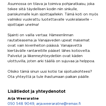
Asunnossa on tilava ja toimiva pohjaratkaisu, joka
tekee siitä täydellisen kodin niin sinkulle,
pariskunnalle kuin sijoittajallekin. Tämä koti on myös
valmiiksi vuokrattu luotettavalle vuokralaiselle –
sijoittajan unelma!
Sijainti on vailla vertaa: Hämeenlinnan
rautatieasema ja Vanajaveden upeat maisemat
ovat vain kivenheiton päässä. Vanajavettä
kiertävälle rantareitille pääset lähes kotiovelta.
Palvelut ja liikenneyhteydetkin ovat käden
ulottuvilla, joten arki täällä on sujuvaa ja helppoa.
Olisiko tämä sinun uusi kotisi tai sijoituskohteesi?
Ota yhteyttä ja tule ihastumaan paikan päälle.
Lisätiedot ja yhteydenotot
Arja Weeraratne
050 548 9049
,
arja.weeraratne@remax.fi