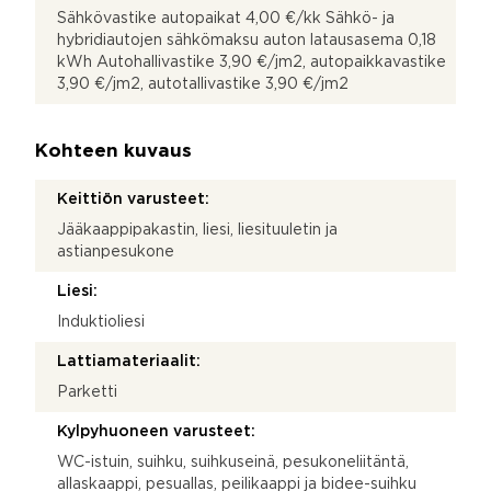
Sähkövastike autopaikat 4,00 €/kk Sähkö- ja
hybridiautojen sähkömaksu auton latausasema 0,18
kWh Autohallivastike 3,90 €/jm2, autopaikkavastike
3,90 €/jm2, autotallivastike 3,90 €/jm2
Kohteen kuvaus
Keittiön varusteet:
Jääkaappipakastin, liesi, liesituuletin ja
astianpesukone
Liesi:
Induktioliesi
Lattiamateriaalit:
Parketti
Kylpyhuoneen varusteet:
WC-istuin, suihku, suihkuseinä, pesukoneliitäntä,
allaskaappi, pesuallas, peilikaappi ja bidee-suihku