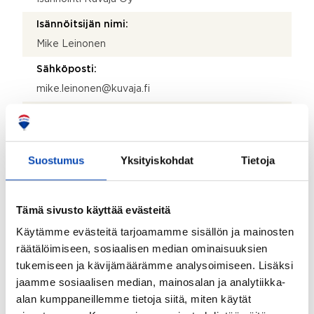
Isännöitsijän nimi:
Mike Leinonen
Sähköposti:
mike.leinonen@kuvaja.fi
Puhelinnumero:
03 615 660
Suostumus
Yksityiskohdat
Tietoja
Katuosoite:
Sibeliuksenkatu 17
Postinumero:
Tämä sivusto käyttää evästeitä
13100
Käytämme evästeitä tarjoamamme sisällön ja mainosten
räätälöimiseen, sosiaalisen median ominaisuuksien
Postitoimipaikka:
tukemiseen ja kävijämäärämme analysoimiseen. Lisäksi
Hämeenlinna
jaamme sosiaalisen median, mainosalan ja analytiikka-
Isännöitsijäntodistuksen päivämäärä:
alan kumppaneillemme tietoja siitä, miten käytät
11.08.2025