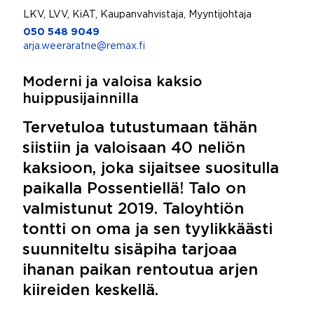
LKV, LVV, KiAT, Kaupanvahvistaja, Myyntijohtaja
050 548 9049
arja.weeraratne@remax.fi
Moderni ja valoisa kaksio
huippusijainnilla
Tervetuloa tutustumaan tähän
siistiin ja valoisaan 40 neliön
kaksioon, joka sijaitsee suositulla
paikalla Possentiellä! Talo on
valmistunut 2019. Taloyhtiön
tontti on oma ja sen tyylikkäästi
suunniteltu sisäpiha tarjoaa
ihanan paikan rentoutua arjen
kiireiden keskellä.