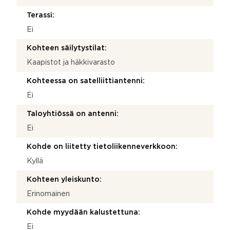
Terassi:
Ei
Kohteen säilytystilat:
Kaapistot ja häkkivarasto
Kohteessa on satelliittiantenni:
Ei
Taloyhtiössä on antenni:
Ei
Kohde on liitetty tietoliikenneverkkoon:
Kyllä
Kohteen yleiskunto:
Erinomainen
Kohde myydään kalustettuna:
Ei