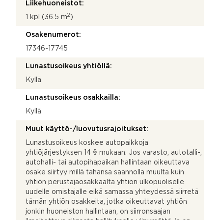
Liikehuoneistot:
2
1 kpl (36.5 m
)
Osakenumerot:
17346-17745
Lunastusoikeus yhtiöllä:
Kyllä
Lunastusoikeus osakkailla:
Kyllä
Muut käyttö-/luovutusrajoitukset:
Lunastusoikeus koskee autopaikkoja
yhtiöjärjestyksen 14 § mukaan: Jos varasto, autotalli-,
autohalli- tai autopihapaikan hallintaan oikeuttava
osake siirtyy millä tahansa saannolla muulta kuin
yhtiön perustajaosakkaalta yhtiön ulkopuoliselle
uudelle omistajalle eikä samassa yhteydessä siirretä
tämän yhtiön osakkeita, jotka oikeuttavat yhtiön
jonkin huoneiston hallintaan, on siirronsaajan