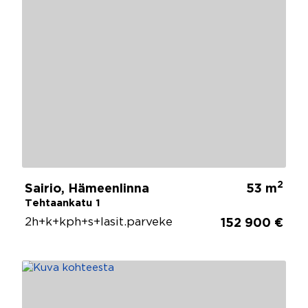
2
Sairio, Hämeenlinna
53 m
Tehtaankatu 1
2h+k+kph+s+lasit.parveke
152 900 €