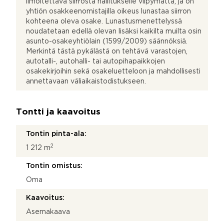
ilmoitettava siirrosta hallitukselle viipymättä, ja on
yhtiön osakkeenomistajilla oikeus lunastaa siirron
kohteena oleva osake. Lunastusmenettelyssä
noudatetaan edellä olevan lisäksi kaikilta muilta osin
asunto-osakeyhtiölain (1599/2009) säännöksiä.
Merkintä tästä pykälästä on tehtävä varastojen,
autotalli-, autohalli- tai autopihapaikkojen
osakekirjoihin sekä osakeluetteloon ja mahdollisesti
annettavaan väliaikaistodistukseen.
Tontti ja kaavoitus
Tontin pinta-ala:
2
1 212 m
Tontin omistus:
Oma
Kaavoitus:
Asemakaava