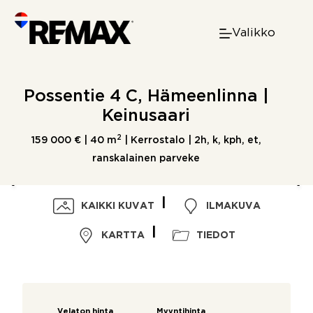
Skip
to
Valikko
content
Possentie 4 C, Hämeenlinna |
Keinusaari
2
159 000 € |
40 m
| Kerrostalo | 2h, k, kph, et,
ranskalainen parveke
KAIKKI KUVAT
ILMAKUVA
KARTTA
TIEDOT
Velaton hinta
Myyntihinta