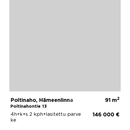
2
Poltinaho, Hämeenlinna
91 m
Poltinahontie 13
4h+k+s 2 kph+lasitettu parve
146 000 €
ke