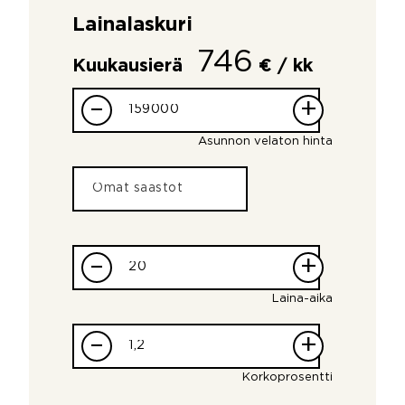
Lainalaskuri
746
Kuukausierä
€ / kk
–
+
Asunnon velaton hinta
–
+
Laina-aika
–
+
Korkoprosentti