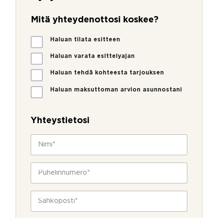
Mitä yhteydenottosi koskee?
M
Haluan tilata esitteen
i
t
Haluan varata esittelyajan
ä
Haluan tehdä kohteesta tarjouksen
y
h
Haluan maksuttoman arvion asunnostani
t
e
y
Yhteystietosi
d
e
N
n
i
o
m
t
i
P
t
*
u
o
h
s
e
S
i
l
ä
k
i
h
o