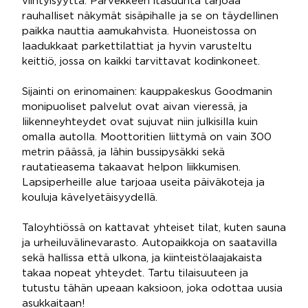
viihtyisyyttä. Parvekkeen itäsuunta tarjoaa
rauhalliset näkymät sisäpihalle ja se on täydellinen
paikka nauttia aamukahvista. Huoneistossa on
laadukkaat parkettilattiat ja hyvin varusteltu
keittiö, jossa on kaikki tarvittavat kodinkoneet.
Sijainti on erinomainen: kauppakeskus Goodmanin
monipuoliset palvelut ovat aivan vieressä, ja
liikenneyhteydet ovat sujuvat niin julkisilla kuin
omalla autolla. Moottoritien liittymä on vain 300
metrin päässä, ja lähin bussipysäkki sekä
rautatieasema takaavat helpon liikkumisen.
Lapsiperheille alue tarjoaa useita päiväkoteja ja
kouluja kävelyetäisyydellä.
Taloyhtiössä on kattavat yhteiset tilat, kuten sauna
ja urheiluvälinevarasto. Autopaikkoja on saatavilla
sekä hallissa että ulkona, ja kiinteistölaajakaista
takaa nopeat yhteydet. Tartu tilaisuuteen ja
tutustu tähän upeaan kaksioon, joka odottaa uusia
asukkaitaan!