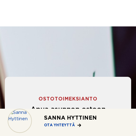
OSTOTOIMEKSIANTO
Apua asunnon ostoon
SANNA HYTTINEN
Eikö hakukriteereihisi sopivaa asuntoa
OTA YHTEYTTÄ
ole löytynyt? Jännittääkö asunnon