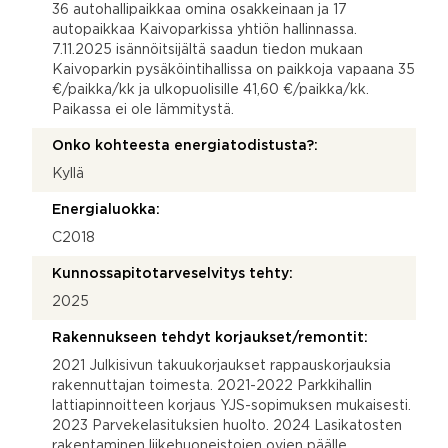
36 autohallipaikkaa omina osakkeinaan ja 17
autopaikkaa Kaivoparkissa yhtiön hallinnassa.
7.11.2025 isännöitsijältä saadun tiedon mukaan
Kaivoparkin pysäköintihallissa on paikkoja vapaana 35
€/paikka/kk ja ulkopuolisille 41,60 €/paikka/kk.
Paikassa ei ole lämmitystä.
Onko kohteesta energiatodistusta?:
Kyllä
Energialuokka:
C2018
Kunnossapitotarveselvitys tehty:
2025
Rakennukseen tehdyt korjaukset/remontit:
2021 Julkisivun takuukorjaukset rappauskorjauksia
rakennuttajan toimesta. 2021-2022 Parkkihallin
lattiapinnoitteen korjaus YJS-sopimuksen mukaisesti.
2023 Parvekelasituksien huolto. 2024 Lasikatosten
rakentaminen liikehuoneistojen ovien päälle.