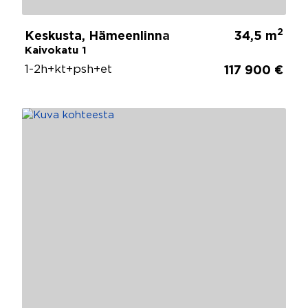
2
Keskusta, Hämeenlinna
34,5 m
Kaivokatu 1
1-2h+kt+psh+et
117 900 €