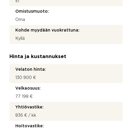
Ei
Omistusmuoto:
Oma
Kohde myydään vuokrattuna:
Kyllä
Hinta ja kustannukset
Velaton hinta:
130 900 €
Velkaosuus:
77 198 €
Yhtiövastike:
836 € / kk
Hoitovastike: