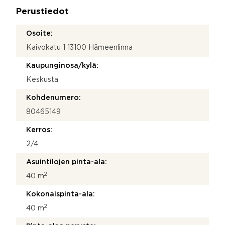
a
Perustiedot
*
Osoite:
Kaivokatu 1 13100 Hämeenlinna
Kaupunginosa/kylä:
Keskusta
Kohdenumero:
80465149
Kerros:
2/4
Asuintilojen pinta-ala:
2
40 m
Kokonaispinta-ala:
2
40 m