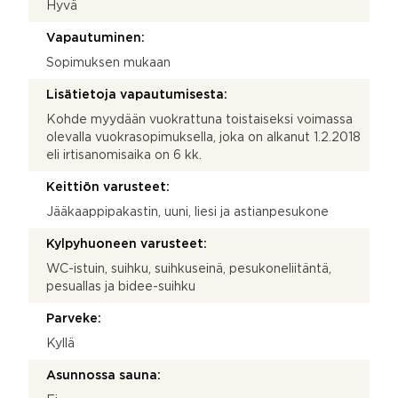
Hyvä
Vapautuminen:
Sopimuksen mukaan
Lisätietoja vapautumisesta:
Kohde myydään vuokrattuna toistaiseksi voimassa
olevalla vuokrasopimuksella, joka on alkanut 1.2.2018
eli irtisanomisaika on 6 kk.
Keittiön varusteet:
Jääkaappipakastin, uuni, liesi ja astianpesukone
Kylpyhuoneen varusteet:
WC-istuin, suihku, suihkuseinä, pesukoneliitäntä,
pesuallas ja bidee-suihku
Parveke:
Kyllä
Asunnossa sauna: