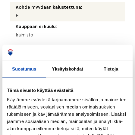
Kohde myydään kalustettuna:
Ei
Kauppaan ei kuulu:
Iraimisto
Taloyhtiö
Taloyhtiön nimi:
Suostumus
Yksityiskohdat
Tietoja
Asunto Oy Hämeenlinnan Paasiaukio
Taloyhtiön Y-tunnus:
Tämä sivusto käyttää evästeitä
2493427-0
Käytämme evästeitä tarjoamamme sisällön ja mainosten
Kiinteistötunnus:
räätälöimiseen, sosiaalisen median ominaisuuksien
tukemiseen ja kävijämäärämme analysoimiseen. Lisäksi
109-3-21-5
jaamme sosiaalisen median, mainosalan ja analytiikka-
Kiinteistönhoidosta vastaa:
alan kumppaneillemme tietoja siitä, miten käytät
Huoltoyhtiö