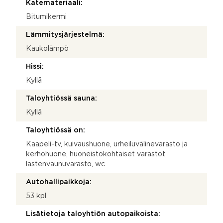
Katemateriaali:
Bitumikermi
Lämmitysjärjestelmä:
Kaukolämpö
Hissi:
Kyllä
Taloyhtiössä sauna:
Kyllä
Taloyhtiössä on:
Kaapeli-tv, kuivaushuone, urheiluvälinevarasto ja
kerhohuone, huoneistokohtaiset varastot,
lastenvaunuvarasto, wc
Autohallipaikkoja:
53 kpl
Lisätietoja taloyhtiön autopaikoista: