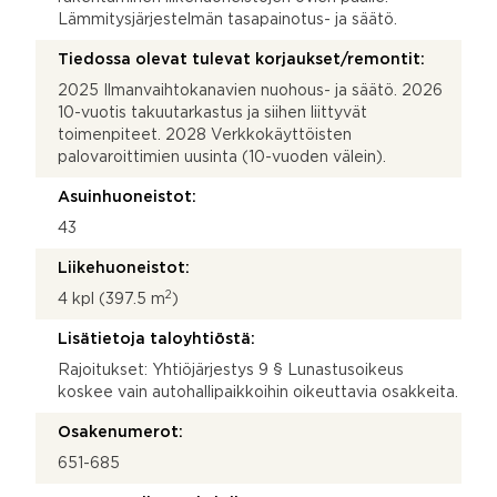
Lämmitysjärjestelmän tasapainotus- ja säätö.
Tiedossa olevat tulevat korjaukset/remontit:
2025 Ilmanvaihtokanavien nuohous- ja säätö. 2026
10-vuotis takuutarkastus ja siihen liittyvät
toimenpiteet. 2028 Verkkokäyttöisten
palovaroittimien uusinta (10-vuoden välein).
Asuinhuoneistot:
43
Liikehuoneistot:
2
4 kpl (397.5 m
)
Lisätietoja taloyhtiöstä:
Rajoitukset: Yhtiöjärjestys 9 § Lunastusoikeus
koskee vain autohallipaikkoihin oikeuttavia osakkeita.
Osakenumerot:
651-685