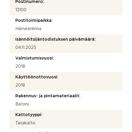
Postinumero:
13100
Postitoimipaikka:
Hämeenlinna
Isännöitsijäntodistuksen päivämäärä:
04.11.2025
Valmistumisvuosi:
2018
Käyttöönottovuosi:
2018
Rakennus- ja pintamateriaalit:
Betoni
Kattotyyppi:
Tasakatto