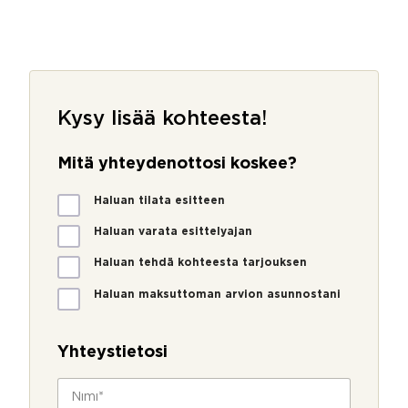
Kysy lisää kohteesta!
Mitä yhteydenottosi koskee?
M
Haluan tilata esitteen
i
t
Haluan varata esittelyajan
ä
Haluan tehdä kohteesta tarjouksen
y
h
Haluan maksuttoman arvion asunnostani
t
e
y
Yhteystietosi
d
e
N
n
i
o