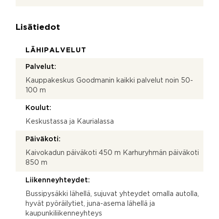
Lisätiedot
LÄHIPALVELUT
Palvelut:
Kauppakeskus Goodmanin kaikki palvelut noin 50-
100 m
Koulut:
Keskustassa ja Kaurialassa
Päiväkoti:
Kaivokadun päiväkoti 450 m Karhuryhmän päiväkoti
850 m
Liikenneyhteydet:
Bussipysäkki lähellä, sujuvat yhteydet omalla autolla,
hyvät pyöräilytiet, juna-asema lähellä ja
kaupunkiliikenneyhteys