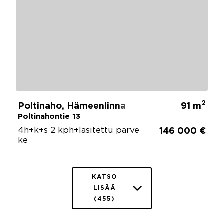
2
Poltinaho, Hämeenlinna
91 m
Poltinahontie 13
4h+k+s 2 kph+lasitettu parve
146 000 €
ke
KATSO
LISÄÄ
(455)