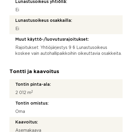
Lunastusoikeus yhtiöllä:
Ei
Lunastusoikeus osakkailla:
Ei
Muut käyttö-/luovutusrajoitukset:
Rajoitukset: Yhtiöjärjestys 9 § Lunastusoikeus
koskee vain autohallipaikkoihin oikeuttavia osakkeita.
Tontti ja kaavoitus
Tontin pinta-ala:
2
2 012 m
Tontin omistus:
Oma
Kaavoitus:
Asemakaava