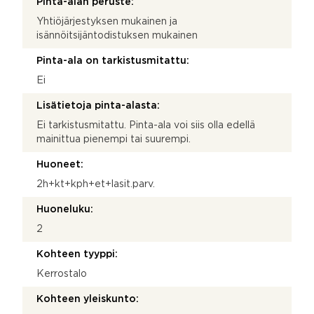
Pinta-alan peruste:
Yhtiöjärjestyksen mukainen ja
isännöitsijäntodistuksen mukainen
Pinta-ala on tarkistusmitattu:
Ei
Lisätietoja pinta-alasta:
Ei tarkistusmitattu. Pinta-ala voi siis olla edellä
mainittua pienempi tai suurempi.
Huoneet:
2h+kt+kph+et+lasit.parv.
Huoneluku:
2
Kohteen tyyppi:
Kerrostalo
Kohteen yleiskunto: