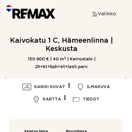
Skip
to
Valikko
content
Kaivokatu 1 C, Hämeenlinna |
Keskusta
2
130 900 € |
40 m
| Kerrostalo |
2h+kt+kph+et+lasit.parv.
KAIKKI KUVAT
ILMAKUVA
KARTTA
TIEDOT
Velaton hinta
Myyntihinta