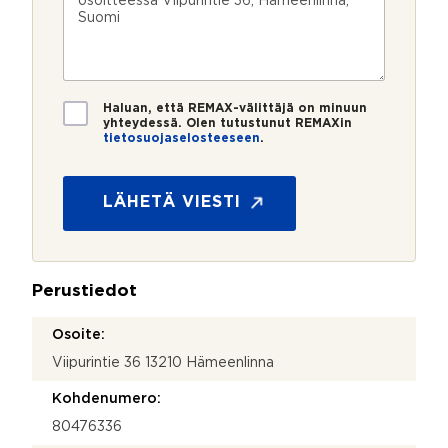
u
p
e
e
m
o
e
s
e
s
?
t
r
t
i
o
i
*
*
T
Haluan, että REMAX-välittäjä on minuun
i
yhteydessä. Olen tutustunut REMAXin
tietosuojaselosteeseen
.
e
M
t
i
o
t
s
LÄHETÄ VIESTI
ä
u
(
o
c
j
o
a
p
Perustiedot
*
y
)
Osoite:
(
Viipurintie 36 13210 Hämeenlinna
c
o
Kohdenumero:
p
y
80476336
)