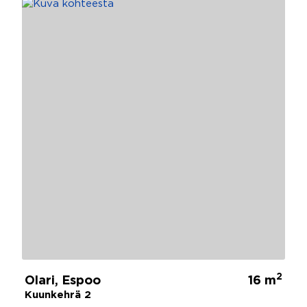
2
Olari, Espoo
16 m
Kuunkehrä 2