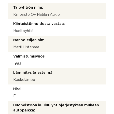
Taloyhtiön nimi:
Kiinteistö Oy Hätilän Aukio
Kiinteistönhoidosta vastaa:
Huoltoyhtiö
Isännöitsijän nimi:
Matti Listemaa
Valmistumisvuosi:
1983
Lämmitysjärjestelmä:
Kaukolämpö
Hissi:
Ei
Huoneistoon kuuluu yhtiöjärjestyksen mukaan
autopaikka: