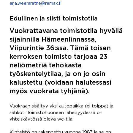
arja.weeraratne@remax.fi
Edullinen ja siisti toimistotila
Vuokrattavana toimistotila hyvällä
sijainnilla Hämeenlinnassa,
Viipurintie 36:ssa. Tämä toisen
kerroksen toimisto tarjoaa 23
neliömetriä tehokasta
työskentelytilaa, ja on jo osin
kalustettu (voidaan halutessasi
myös vuokrata tyhjänä).
Vuokraan sisältyy yksi autopaikka (ei tolppa) ja
sähköt. Toimistohuoneen läheisyydessä on
yhteiskäytössä oleva wc-tila.
Kiinteistö on rakennettu vuonna 1983 ja se on