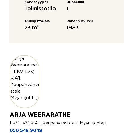
Kohdetyyppi
Huoneluku
Toimistotila
1
Asuinpinta-ala
Rakennusvuosi
2
23 m
1983
ARJA WEERARATNE
LKV, LVV, KiAT, Kaupanvahvistaja, Myyntijohtaja
050 548 9049