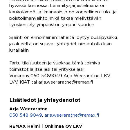
hyvässä kunnossa. Lämmitysjärjestelmänä on
kaukolämpö, ja ilmanvaihto on koneellinen tulo- ja
poistoilmanvaihto, mikä takaa miellyttävän
työskentely-ympäristön ympäri vuoden.
Sijainti on erinomainen: läheltä löytyy bussipysäkki,
ja alueelta on sujuvat yhteydet niin autolla kuin
junallakin.
Tartu tilaisuuteen ja vuokraa tämä toimiva
toimistotila itsellesi tai yrityksellesi!
Vuokraus 050-5489049 Arja Weeraratne LKV,
LVV, KiAT tai arja.weeraratne@remax.fi
Lisätiedot ja yhteydenotot
Arja Weeraratne
050 548 9049
,
arja.weeraratne@remax.fi
REMAX Helmi | Onkimaa Oy LKV