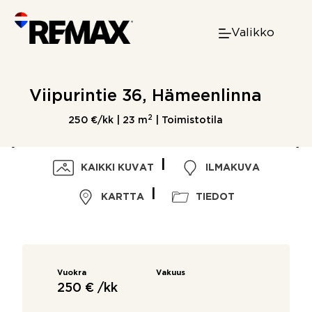
Skip
to
Valikko
content
Viipurintie 36, Hämeenlinna
2
250 €/kk |
23 m
| Toimistotila
KAIKKI KUVAT
ILMAKUVA
KARTTA
TIEDOT
Vuokra
Vakuus
250 € /kk