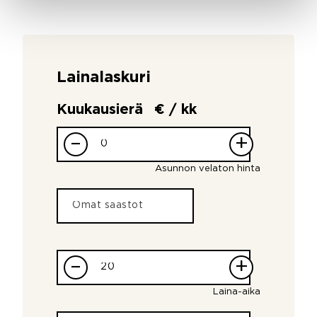
Lainalaskuri
Kuukausierä
€ / kk
–
+
Asunnon velaton hinta
–
+
Laina-aika