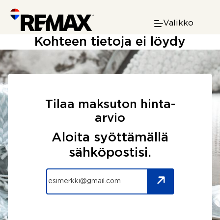
Skip
to
Valikko
content
Kohteen tietoja ei löydy
Tilaa maksuton hinta-
arvio
Aloita syöttämällä
sähköpostisi.