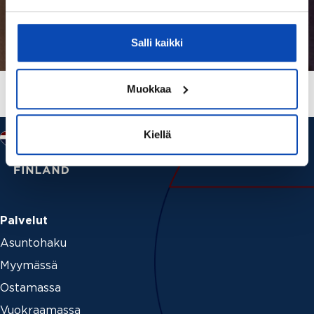
Salli kaikki
Muokkaa
Kiellä
Palvelut
Asuntohaku
Myymässä
Ostamassa
Vuokraamassa