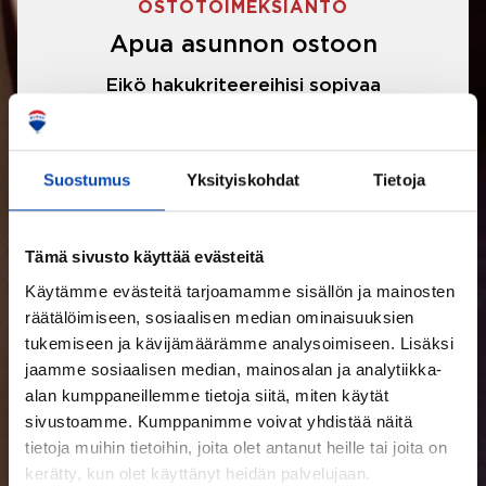
OSTOTOIMEKSIANTO
Apua asunnon ostoon
Eikö hakukriteereihisi sopivaa
asuntoa ole löytynyt? Jännittääkö
asunnon ostotarjouksen tekeminen?
Suostumus
Yksityiskohdat
Tietoja
Välittäjämme auttavat sinua kaikissa
asunnon ostoon liittyvissä asioissa.
Tämä sivusto käyttää evästeitä
Käytämme evästeitä tarjoamamme sisällön ja mainosten
LUE LISÄÄ
räätälöimiseen, sosiaalisen median ominaisuuksien
tukemiseen ja kävijämäärämme analysoimiseen. Lisäksi
jaamme sosiaalisen median, mainosalan ja analytiikka-
alan kumppaneillemme tietoja siitä, miten käytät
sivustoamme. Kumppanimme voivat yhdistää näitä
tietoja muihin tietoihin, joita olet antanut heille tai joita on
kerätty, kun olet käyttänyt heidän palvelujaan.