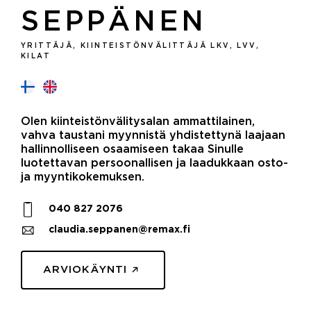
SEPPÄNEN
YRITTÄJÄ, KIINTEISTÖNVÄLITTÄJÄ LKV, LVV,
KILAT
Olen kiinteistönvälitysalan ammattilainen,
vahva taustani myynnistä yhdistettynä laajaan
hallinnolliseen osaamiseen takaa Sinulle
luotettavan persoonallisen ja laadukkaan osto-
ja myyntikokemuksen.
040 827 2076
claudia.seppanen@remax.fi
ARVIOKÄYNTI