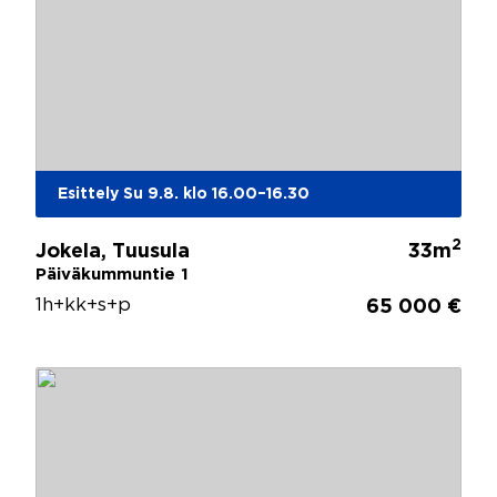
Esittely Su 9.8. klo 16.00–16.30
2
Jokela, Tuusula
33m
Päiväkummuntie 1
1h+kk+s+p
65 000 €