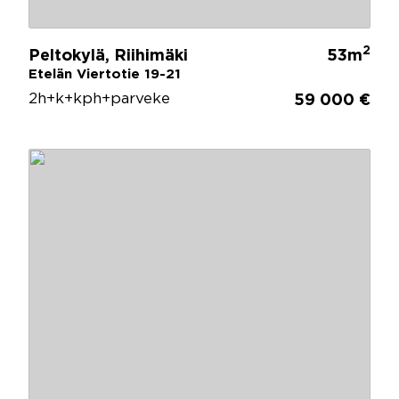
2
Peltokylä, Riihimäki
53m
Etelän Viertotie 19-21
2h+k+kph+parveke
59 000 €