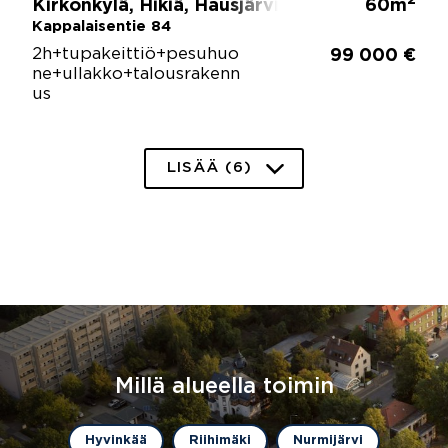
Kirkonkylä, Hikiä, Hausjärvi
60m
Kappalaisentie 84
2h+tupakeittiö+pesuhuo
99 000 €
ne+ullakko+talousrakenn
us
LISÄÄ (6)
Millä alueella toimin
Hyvinkää
Riihimäki
Nurmijärvi