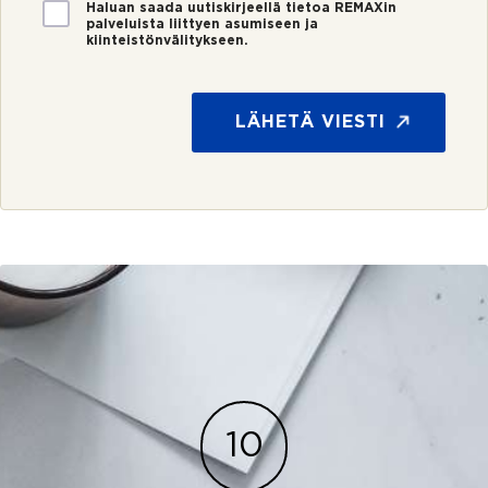
v
U
Haluan saada uutiskirjeellä tietoa REMAXin
i
palveluista liittyen asumiseen ja
u
kiinteistönvälitykseen.
s
t
t
i
u
s
s
k
LÄHETÄ VIESTI
*
i
r
j
e
10