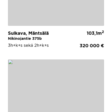
2
Sulkava, Mäntsälä
103,1m
Nikinojantie 375b
3h+k+s sekä 2h+k+s
320 000 €