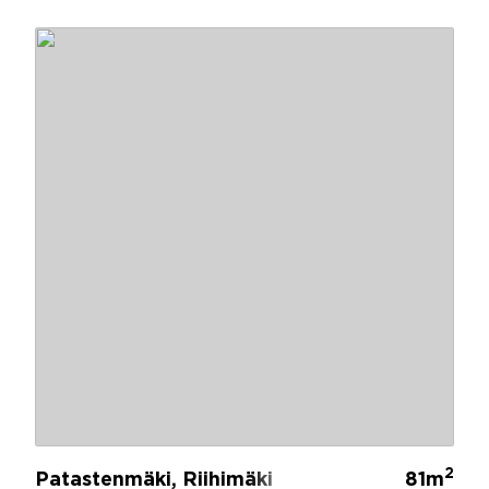
2
Patastenmäki, Riihimäki
81m