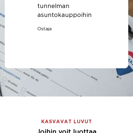
an
Ostaja
auppoihin
KASVAVAT LUVUT
Joihin voit luottaa