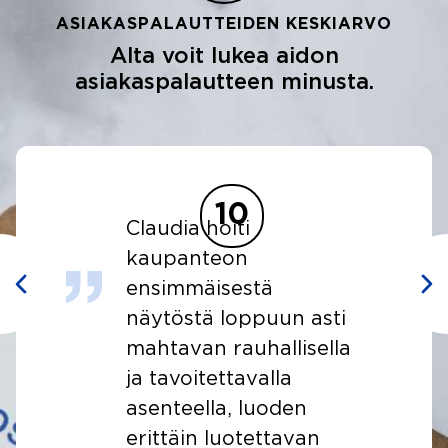
ASIAKASPALAUTTEIDEN KESKIARVO
Alta voit lukea aidon
asiakaspalautteen minusta.
10
10
oiti
Välittäjä oli aktiivin
eon
ja piti meidät kartal
sestä
missä mennään.
 loppuun asti
Erittäin positiivinen
 rauhallisella
kokemus
ettavalla
kokonaisuudessaan
a, luoden
asiointi sujui välittä
luotettavan
kautta erinomaisest