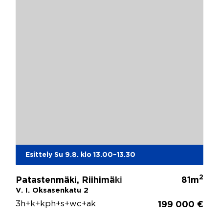
Esittely Su 9.8. klo 13.00–13.30
2
Patastenmäki, Riihimäki
81m
V. I. Oksasenkatu 2
3h+k+kph+s+wc+ak
199 000 €