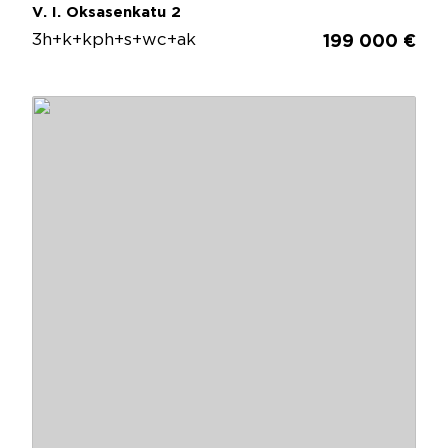
V. I. Oksasenkatu 2
3h+k+kph+s+wc+ak
199 000 €