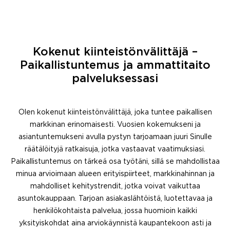
Kokenut kiinteistönvälittäjä –
Paikallistuntemus ja ammattitaito
palveluksessasi
Olen kokenut kiinteistönvälittäjä, joka tuntee paikallisen
markkinan erinomaisesti. Vuosien kokemukseni ja
asiantuntemukseni avulla pystyn tarjoamaan juuri Sinulle
räätälöityjä ratkaisuja, jotka vastaavat vaatimuksiasi.
Paikallistuntemus on tärkeä osa työtäni, sillä se mahdollistaa
minua arvioimaan alueen erityispiirteet, markkinahinnan ja
mahdolliset kehitystrendit, jotka voivat vaikuttaa
asuntokauppaan. Tarjoan asiakaslähtöistä, luotettavaa ja
henkilökohtaista palvelua, jossa huomioin kaikki
yksityiskohdat aina arviokäynnistä kaupantekoon asti ja