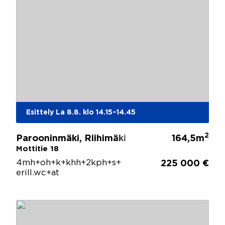
Esittely La 8.8. klo 14.15–14.45
2
Parooninmäki, Riihimäki
164,5m
Mottitie 18
4mh+oh+k+khh+2kph+s+
225 000 €
erill.wc+at