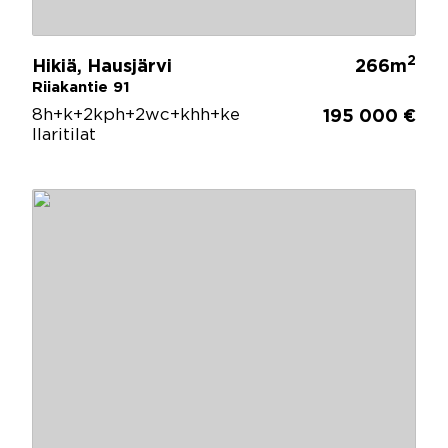
2
Hikiä, Hausjärvi
266m
Riiakantie 91
8h+k+2kph+2wc+khh+ke
195 000 €
llaritilat