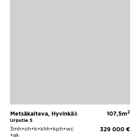
2
Metsäkalteva, Hyvinkää
107,5m
Urputie 5
3mh+oh+k+khh+kph+wc
329 000 €
+ak