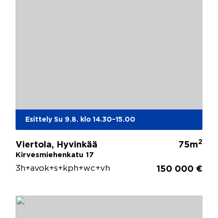
Esittely Su 9.8. klo 14.30–15.00
2
Viertola, Hyvinkää
75m
Kirvesmiehenkatu 17
3h+avok+s+kph+wc+vh
150 000 €