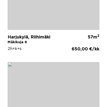
2
Harjukylä, Riihimäki
57m
Mäkikuja 6
2h+k+s
650,00 €/kk