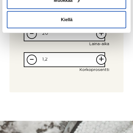
Muokkaa
Kiellä
–
+
Laina-aika
–
+
Korkoprosentti