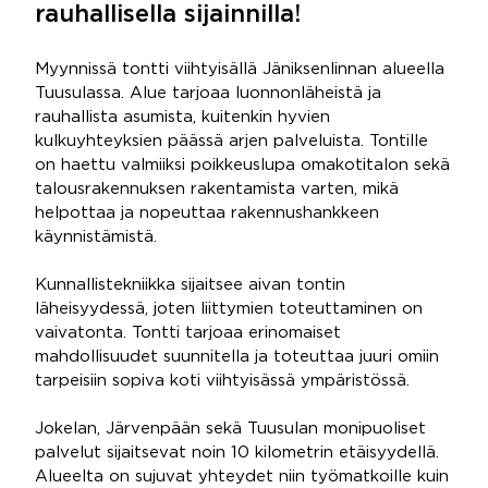
rauhallisella sijainnilla!
Myynnissä tontti viihtyisällä Jäniksenlinnan alueella
Tuusulassa. Alue tarjoaa luonnonläheistä ja
rauhallista asumista, kuitenkin hyvien
kulkuyhteyksien päässä arjen palveluista. Tontille
on haettu valmiiksi poikkeuslupa omakotitalon sekä
talousrakennuksen rakentamista varten, mikä
helpottaa ja nopeuttaa rakennushankkeen
käynnistämistä.
Kunnallistekniikka sijaitsee aivan tontin
läheisyydessä, joten liittymien toteuttaminen on
vaivatonta. Tontti tarjoaa erinomaiset
mahdollisuudet suunnitella ja toteuttaa juuri omiin
tarpeisiin sopiva koti viihtyisässä ympäristössä.
Jokelan, Järvenpään sekä Tuusulan monipuoliset
palvelut sijaitsevat noin 10 kilometrin etäisyydellä.
Alueelta on sujuvat yhteydet niin työmatkoille kuin