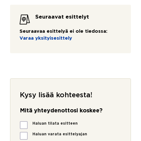
Seuraavat esittelyt
Seuraavaa esittelyä ei ole tiedossa:
Varaa yksityisesittely
Kysy lisää kohteesta!
Mitä yhteydenottosi koskee?
M
Haluan tilata esitteen
i
t
Haluan varata esittelyajan
ä