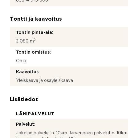
858-416-5-306
Tontti ja kaavoitus
Tontin pinta-ala:
2
3 080 m
Tontin omistus:
Oma
Kaavoitus:
Yleiskaava ja osayleiskaava
Lisätiedot
LÄHIPALVELUT
Palvelut:
Jokelan palvelut n. 10km Järvenpään palvelut n. 10km