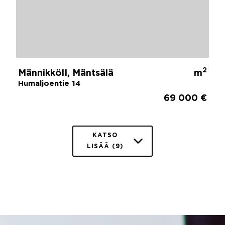
2
MännikköII, Mäntsälä
m
Humaljoentie 14
69 000 €
KATSO
LISÄÄ (9)