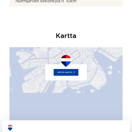
Nurmijärven kirkonkylä n. 10km
Kartta