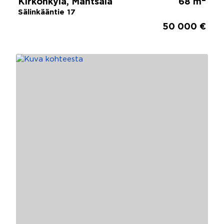
Kirkonkylä, Mäntsälä
68 m
Sälinkääntie 17
50 000 €