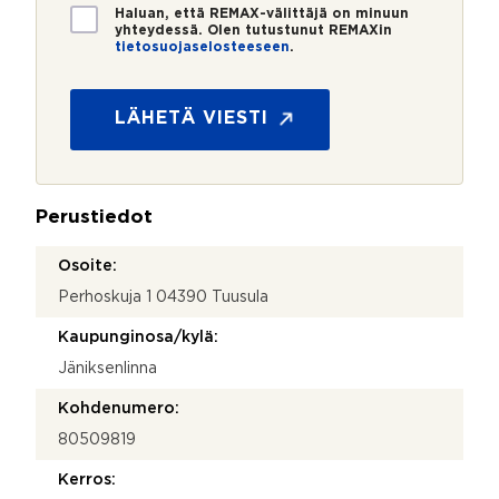
*
*
T
Haluan, että REMAX-välittäjä on minuun
i
yhteydessä. Olen tutustunut REMAXin
tietosuojaselosteeseen
.
e
t
o
s
LÄHETÄ VIESTI
u
o
j
a
Perustiedot
*
Osoite:
Perhoskuja 1 04390 Tuusula
Kaupunginosa/kylä:
Jäniksenlinna
Kohdenumero:
80509819
Kerros: