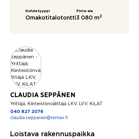
Kohdetyyppi
Pinta-ala
2
Omakotitalotontti
3 080 m
CLAUDIA SEPPÄNEN
Yrittäjä, Kiinteistönvälittäjä LKV, LVV, KiLAT
040 827 2076
claudia.seppanen@remax.fi
Loistava rakennuspaikka