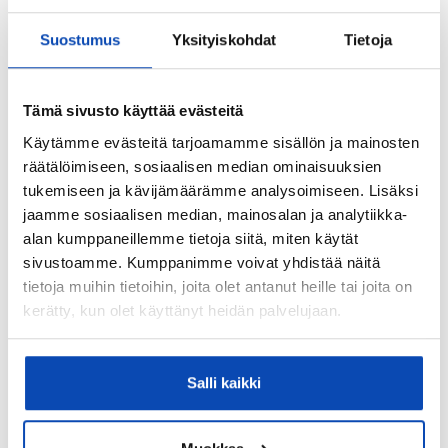
Suostumus
Yksityiskohdat
Tietoja
Tämä sivusto käyttää evästeitä
Käytämme evästeitä tarjoamamme sisällön ja mainosten
räätälöimiseen, sosiaalisen median ominaisuuksien
tukemiseen ja kävijämäärämme analysoimiseen. Lisäksi
jaamme sosiaalisen median, mainosalan ja analytiikka-
alan kumppaneillemme tietoja siitä, miten käytät
sivustoamme. Kumppanimme voivat yhdistää näitä
tietoja muihin tietoihin, joita olet antanut heille tai joita on
Lainalaskuri
kerätty, kun olet käyttänyt heidän palvelujaan.
277
Kuukausierä
€ / kk
–
+
Salli kaikki
Asunnon velaton hinta