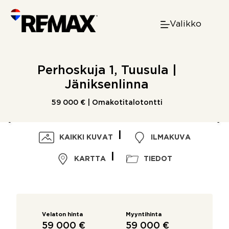
Skip
to
Valikko
content
Perhoskuja 1, Tuusula |
Jäniksenlinna
59 000 € | Omakotitalotontti
KAIKKI KUVAT
ILMAKUVA
KARTTA
TIEDOT
Velaton hinta
Myyntihinta
59 000 €
59 000 €