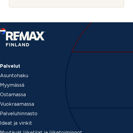
r
j
e
Palvelut
Asuntohaku
Myymässä
Ostamassa
Vuokraamassa
Palveluhinnasto
Ideat ja vinkit
Myytävät liiketilat ja liiketoiminnot