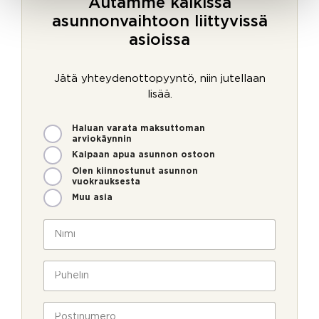
Autamme kaikissa
asunnonvaihtoon liittyvissä
asioissa
Jätä yhteydenottopyyntö, niin jutellaan
lisää.
M
Haluan varata maksuttoman
i
arviokäynnin
t
Kaipaan apua asunnon ostoon
e
Olen kiinnostunut asunnon
n
vuokrauksesta
v
Muu asia
o
i
N
m
i
m
m
e
i
P
o
*
u
l
h
l
e
P
a