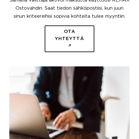
Samalla välittäjä aktivoi maksutta käyttöösi REMAX
Ostovahdin. Saat tiedon sähköpostiisi, kun juuri
sinun kriteereihisi sopivia kohteita tulee myyntiin.
OTA
YHTEYTTÄ