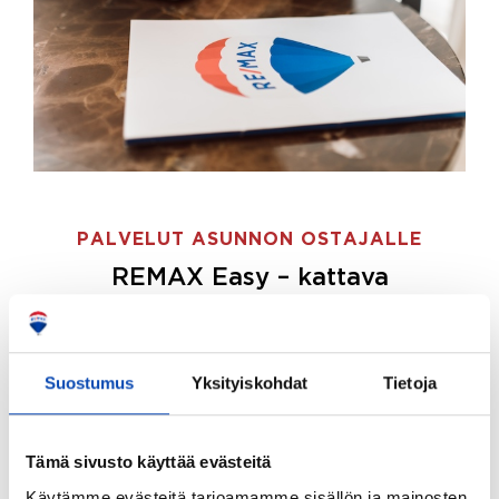
PALVELUT ASUNNON OSTAJALLE
REMAX Easy – kattava
palvelupaketti asunnon ostoon
REMAX Easy on palvelupakettimme asunnon
ostajille.
Tee ostotoimeksianto ja etsimme juuri
Suostumus
Yksityiskohdat
Tietoja
sinulle sopivan kodin, eikä sinun tarvitse nähdä
vaivaa sen löytämiseksi.
Tämä sivusto käyttää evästeitä
Hoidamme koko ostoprosessin puolestasi.
Käytämme evästeitä tarjoamamme sisällön ja mainosten