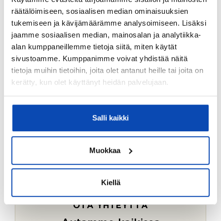
Ostotoimeksiantopalvelumme sopii myös esimerkiksi
räätälöimiseen, sosiaalisen median ominaisuuksien
sijoitus- ja vapaa-ajan asuntojen ostoon.
tukemiseen ja kävijämäärämme analysoimiseen. Lisäksi
jaamme sosiaalisen median, mainosalan ja analytiikka-
LUE LISÄÄ
alan kumppaneillemme tietoja siitä, miten käytät
sivustoamme. Kumppanimme voivat yhdistää näitä
tietoja muihin tietoihin, joita olet antanut heille tai joita on
kerätty, kun olet käyttänyt heidän palvelujaan.
Salli kaikki
Muokkaa
Kiellä
OTA YHTEYTTÄ