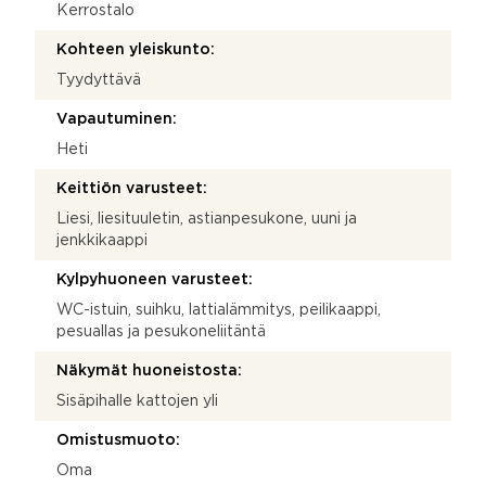
Kerrostalo
Kohteen yleiskunto:
Tyydyttävä
Vapautuminen:
Heti
Keittiön varusteet:
Liesi, liesituuletin, astianpesukone, uuni ja
jenkkikaappi
Kylpyhuoneen varusteet:
WC-istuin, suihku, lattialämmitys, peilikaappi,
pesuallas ja pesukoneliitäntä
Näkymät huoneistosta:
Sisäpihalle kattojen yli
Omistusmuoto:
Oma