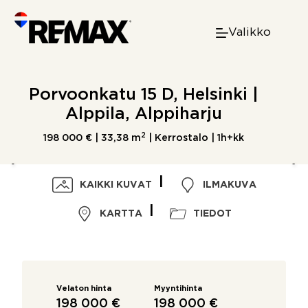
Skip
to
Valikko
content
Porvoonkatu 15 D, Helsinki |
Alppila, Alppiharju
2
198 000 € |
33,38 m
| Kerrostalo | 1h+kk
KAIKKI KUVAT
ILMAKUVA
KARTTA
TIEDOT
Velaton hinta
Myyntihinta
198 000 €
198 000 €