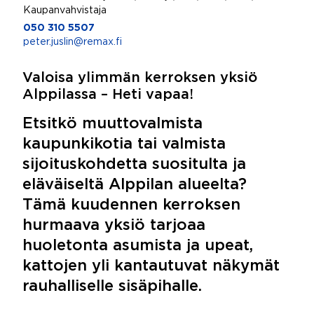
Kaupanvahvistaja
050 310 5507
peter.juslin@remax.fi
Valoisa ylimmän kerroksen yksiö
Alppilassa – Heti vapaa!
Etsitkö muuttovalmista
kaupunkikotia tai valmista
sijoituskohdetta suositulta ja
eläväiseltä Alppilan alueelta?
Tämä kuudennen kerroksen
hurmaava yksiö tarjoaa
huoletonta asumista ja upeat,
kattojen yli kantautuvat näkymät
rauhalliselle sisäpihalle.