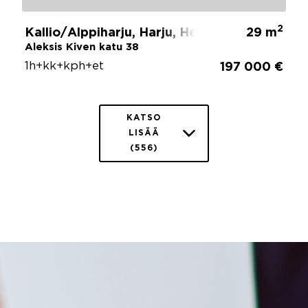
2
Kallio/Alppiharju, Harju, Helsinki
29 m
Aleksis Kiven katu 38
1h+kk+kph+et
197 000 €
KATSO
LISÄÄ
(556)