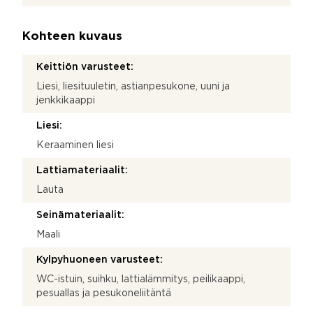
Kohteen kuvaus
Keittiön varusteet:
Liesi, liesituuletin, astianpesukone, uuni ja
jenkkikaappi
Liesi:
Keraaminen liesi
Lattiamateriaalit:
Lauta
Seinämateriaalit:
Maali
Kylpyhuoneen varusteet:
WC-istuin, suihku, lattialämmitys, peilikaappi,
pesuallas ja pesukoneliitäntä