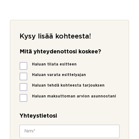
Kysy lisää kohteesta!
Mitä yhteydenottosi koskee?
M
Haluan tilata esitteen
i
t
Haluan varata esittelyajan
ä
Haluan tehdä kohteesta tarjouksen
y
h
Haluan maksuttoman arvion asunnostani
t
e
y
Yhteystietosi
d
e
N
n
i
o