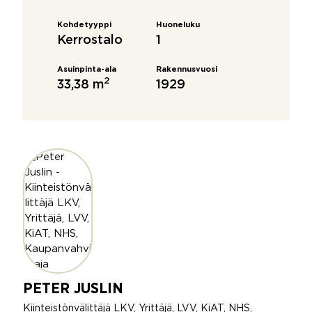
Kohdetyyppi
Huoneluku
Kerrostalo
1
Asuinpinta-ala
Rakennusvuosi
2
33,38 m
1929
PETER JUSLIN
Kiinteistönvälittäjä LKV, Yrittäjä, LVV, KiAT, NHS,