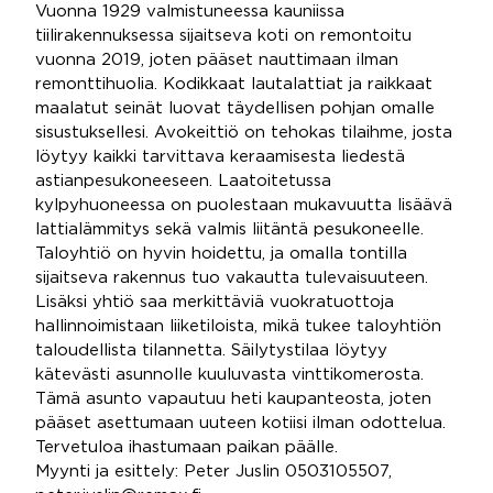
Vuonna 1929 valmistuneessa kauniissa
tiilirakennuksessa sijaitseva koti on remontoitu
vuonna 2019, joten pääset nauttimaan ilman
remonttihuolia. Kodikkaat lautalattiat ja raikkaat
maalatut seinät luovat täydellisen pohjan omalle
sisustuksellesi. Avokeittiö on tehokas tilaihme, josta
löytyy kaikki tarvittava keraamisesta liedestä
astianpesukoneeseen. Laatoitetussa
kylpyhuoneessa on puolestaan mukavuutta lisäävä
lattialämmitys sekä valmis liitäntä pesukoneelle.
Taloyhtiö on hyvin hoidettu, ja omalla tontilla
sijaitseva rakennus tuo vakautta tulevaisuuteen.
Lisäksi yhtiö saa merkittäviä vuokratuottoja
hallinnoimistaan liiketiloista, mikä tukee taloyhtiön
taloudellista tilannetta. Säilytystilaa löytyy
kätevästi asunnolle kuuluvasta vinttikomerosta.
Tämä asunto vapautuu heti kaupanteosta, joten
pääset asettumaan uuteen kotiisi ilman odottelua.
Tervetuloa ihastumaan paikan päälle.
Myynti ja esittely: Peter Juslin 0503105507,