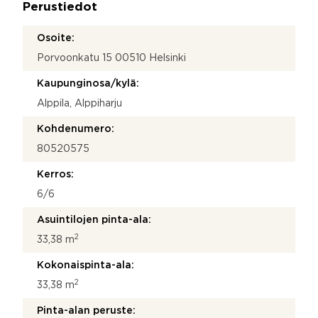
k
Perustiedot
*
ö
p
Osoite:
o
Porvoonkatu 15 00510 Helsinki
s
t
Kaupunginosa/kylä:
i
Alppila, Alppiharju
Kohdenumero:
80520575
Kerros:
6/6
Asuintilojen pinta-ala:
2
33,38 m
Kokonaispinta-ala:
2
33,38 m
Pinta-alan peruste: