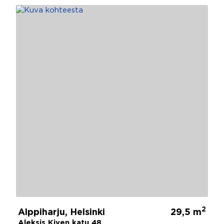
2
Alppiharju, Helsinki
29,5 m
Aleksis Kiven katu 48