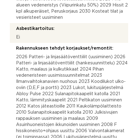
alueen vedeneristys (Viipurinkatu 50%) 2029 Hissit 2
kpl alkuperäiset, Peruskorjaus 2030 Kosteat tilat ja
vesieristeet uusiminen
Asbestikartoitus:
Ei
Rakennukseen tehdyt korjaukset/remontit:
2026 Patteri- ja linjasäätöventtiilit (uusiminen) 2026
Patteri- ja linjasäätöventtiilit (hankesuunnittelu) 2024
Katto, maalaus ja kulkutikkaat 2024 Pihan
vedeneristeen uusimissuunnitelmat 2023
Ilmanvaihtokanavien nuohous 2023 Koodilukot ulko-
oviin (D,E,F ja portti) 2023 Lukot, lukitusjärjestelmä
Abloy Pulse 2022 Sulanapitokaapelit katolla 2021
Katto, lämmityskaapelit 2021 Peltikaton uusiminen
2012 Katos jäteastioille 2011 Kaukolämpölaitteisto
2010 Sulanapitokaapelit katolla 2010 Julkisivujen
rappauksen uusiminen ja maalaus 2009
Asuinhuoneistojen ikkunoiden uusiminen 2008 F
hissikoneisto+ohjaus uusittu 2006 Valvontakamerat
(ei toiminnassa) 2006 Lukitusjärjestelmä uusittu