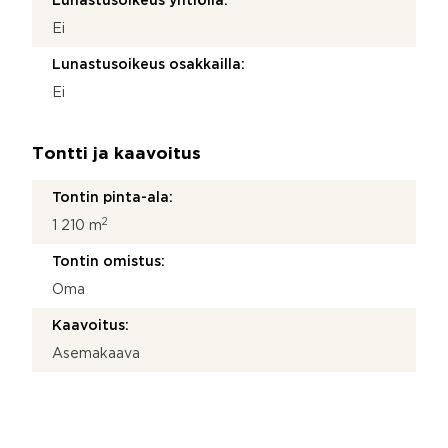
Lunastusoikeus yhtiöllä:
Ei
Lunastusoikeus osakkailla:
Ei
Tontti ja kaavoitus
Tontin pinta-ala:
2
1 210 m
Tontin omistus:
Oma
Kaavoitus:
Asemakaava