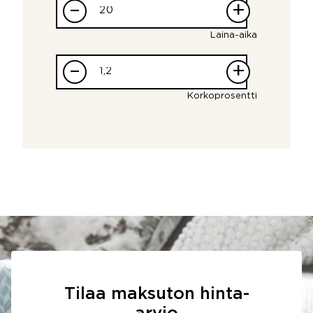
–
+
Laina-aika
–
+
Korkoprosentti
Tilaa maksuton hinta-