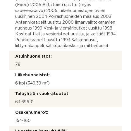
(Exec) 2005 Asfaltointi uusittu (myös
sadevesikaivo) 2005 Liikehuoneistojen ovien
uusiminen 2004 Porrashuoneiden maalaus 2003
Antennikaapelit uusittu 2000 Ilmanvaihtokanavien
nuohous 1999 Vesi- ja viemäriputket uusittu 1998
Kosteat tilat ja vesieristeet uusittu, ja keittiöt 1994
Puhelinkaapelit uusittu 1993 Sähkönousut,
liittymäkaapeli, sähköpääkeskus ja mittaritaulut
Asuinhuoneistot:
78
Liikehuoneistot:
2
6 kpl (349.39 m
)
Taloyhtiön vuokratuotot:
63 696 €
Osakenumerot:
154-160