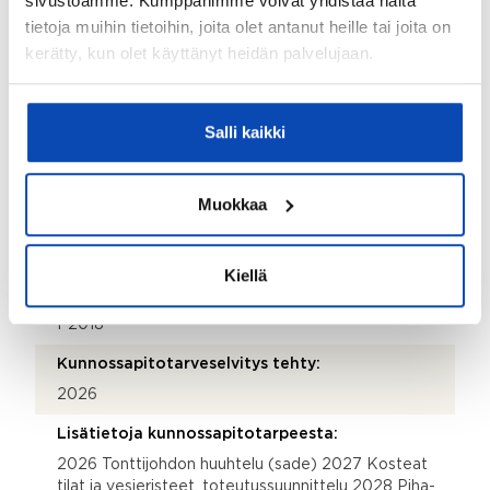
sivustoamme. Kumppanimme voivat yhdistää näitä
Hissi:
tietoja muihin tietoihin, joita olet antanut heille tai joita on
Kyllä
kerätty, kun olet käyttänyt heidän palvelujaan.
Taloyhtiössä sauna:
Ei
Salli kaikki
Taloyhtiössä on:
Vinttikomero
Muokkaa
Onko kohteesta energiatodistusta?:
Kyllä
Kiellä
Energialuokka:
F2018
Kunnossapitotarveselvitys tehty:
2026
Lisätietoja kunnossapitotarpeesta:
2026 Tonttijohdon huuhtelu (sade) 2027 Kosteat
tilat ja vesieristeet, toteutussuunnittelu 2028 Piha-