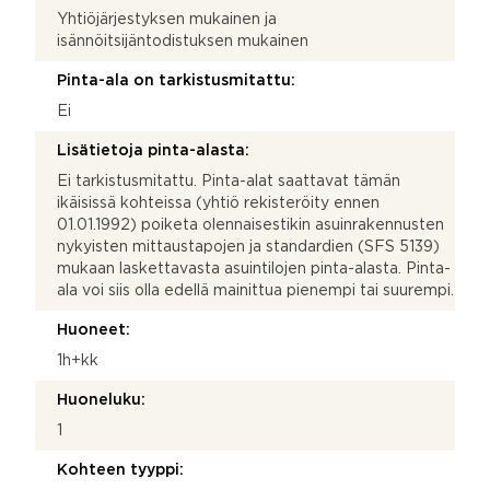
Yhtiöjärjestyksen mukainen ja
isännöitsijäntodistuksen mukainen
Pinta-ala on tarkistusmitattu:
Ei
Lisätietoja pinta-alasta:
Ei tarkistusmitattu. Pinta-alat saattavat tämän
ikäisissä kohteissa (yhtiö rekisteröity ennen
01.01.1992) poiketa olennaisestikin asuinrakennusten
nykyisten mittaustapojen ja standardien (SFS 5139)
mukaan laskettavasta asuintilojen pinta-alasta. Pinta-
ala voi siis olla edellä mainittua pienempi tai suurempi.
Huoneet:
1h+kk
Huoneluku:
1
Kohteen tyyppi: