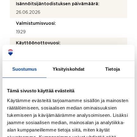
Isännöitsijäntodistuksen päivämäärä:
26.06.2026
Valmistumisvuosi:
1929
Käyttöönottovuosi:
1929
Rakennus- ja pintamateriaalit:
Suostumus
Yksityiskohdat
Tietoja
Tiili
Kattotyyppi:
Tämä sivusto käyttää evästeitä
Harjakatto
Käytämme evästeitä tarjoamamme sisällön ja mainosten
Katemateriaali:
räätälöimiseen, sosiaalisen median ominaisuuksien
Pelti
tukemiseen ja kävijämäärämme analysoimiseen. Lisäksi
Lämmitysjärjestelmä:
jaamme sosiaalisen median, mainosalan ja analytiikka-
alan kumppaneillemme tietoja siitä, miten käytät
Kaukolämpö ja keskuslämmitys