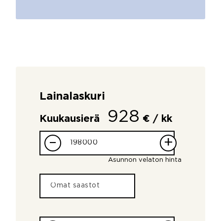
Lainalaskuri
928
Kuukausierä
€ / kk
–
+
Asunnon velaton hinta