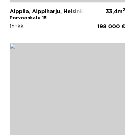
2
Alppila, Alppiharju, Helsinki
33,4m
Porvoonkatu 15
1h+kk
198 000 €