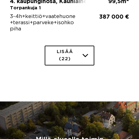
4. kaupunginosa, Kauniainen
99,5m
Torpankuja 1
3-4h+keittiö+vaatehuone
387 000 €
+terassi+parveke+isohko
piha
LISÄÄ
(22)