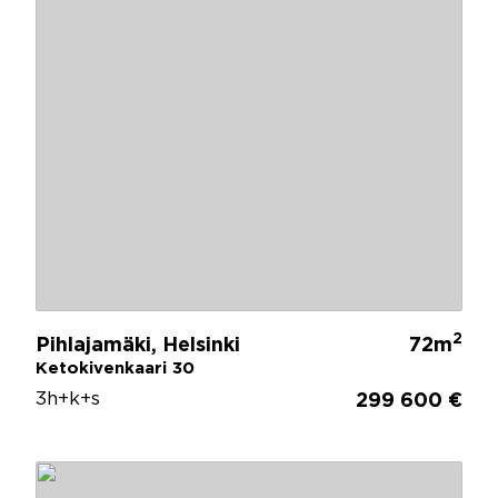
2
Pihlajamäki, Helsinki
72m
Ketokivenkaari 30
3h+k+s
299 600 €