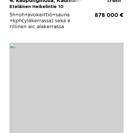
4. kaupunginosa, Kauniainen
176m
Eteläinen Heikelintie 10
5h+oh+avokeittiö+sauna
878 000 €
+kph(yläkerrassa) sekä e
rillinen wc alakerrassa