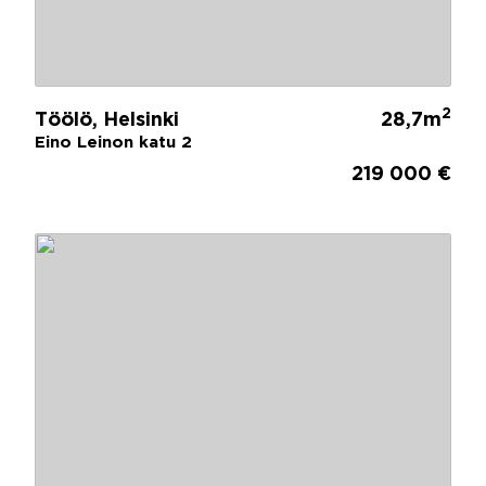
2
Töölö, Helsinki
28,7m
Eino Leinon katu 2
219 000 €