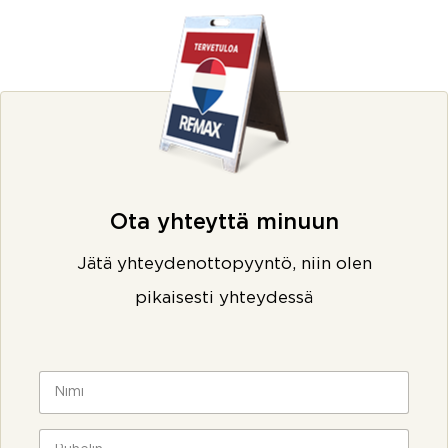
Ota yhteyttä minuun
Jätä yhteydenottopyyntö, niin olen
pikaisesti yhteydessä
N
i
m
i
P