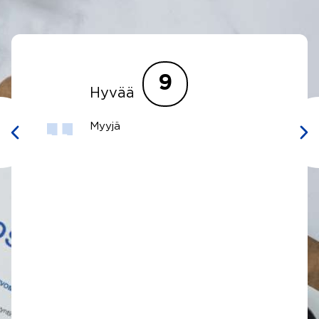
10
Väärät avaimet
mukana ei auta
näytöllä. Tulevista
näytöistä tuli hyvin
infoa, mutta siitä miten
näyttö oli mennyt
huonosti.
Myyjä