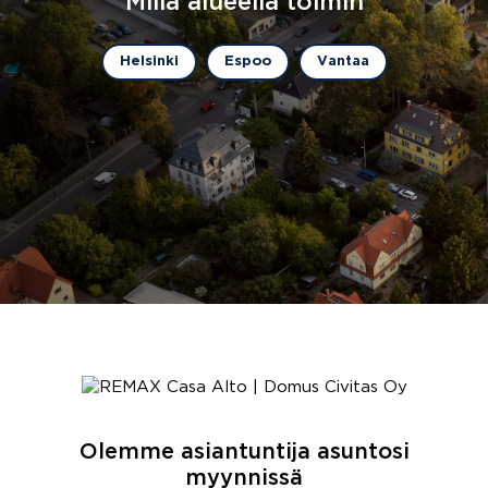
Millä alueella toimin
Helsinki
Espoo
Vantaa
Olemme asiantuntija asuntosi
myynnissä