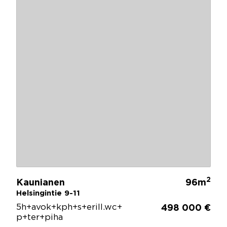
2
Kaunianen
96m
Helsingintie 9-11
5h+avok+kph+s+erill.wc+
498 000 €
p+ter+piha