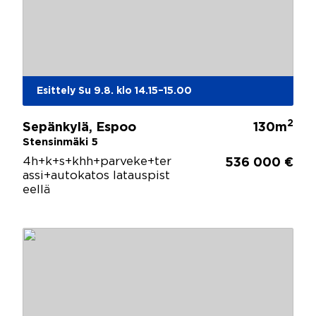
Esittely Su 9.8. klo 14.15–15.00
2
Sepänkylä, Espoo
130m
Stensinmäki 5
4h+k+s+khh+parveke+ter
536 000 €
assi+autokatos latauspist
eellä