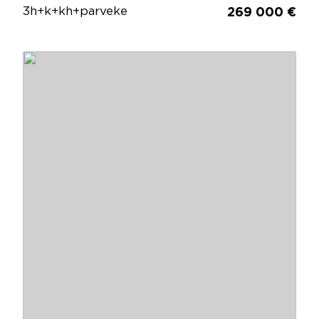
3h+k+kh+parveke
269 000 €