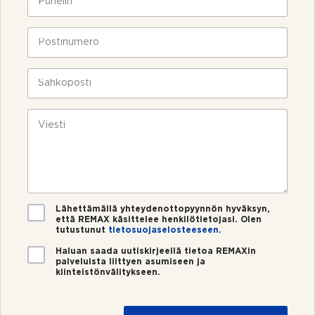
*
u
h
e
P
l
o
i
s
n
t
S
*
i
ä
n
h
u
k
V
m
ö
i
e
p
e
r
o
s
o
s
t
*
t
i
i
*
V
Lähettämällä yhteydenottopyynnön hyväksyn,
että REMAX käsittelee henkilötietojasi. Olen
a
tutustunut
tietosuojaselosteeseen
.
h
v
U
Haluan saada uutiskirjeellä tietoa REMAXin
i
palveluista liittyen asumiseen ja
u
kiinteistönvälitykseen.
s
t
t
i
u
s