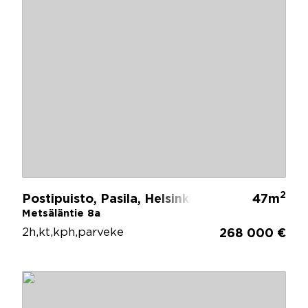
2
Postipuisto, Pasila, Helsinki
47m
Metsäläntie 8a
2h,kt,kph,parveke
268 000 €