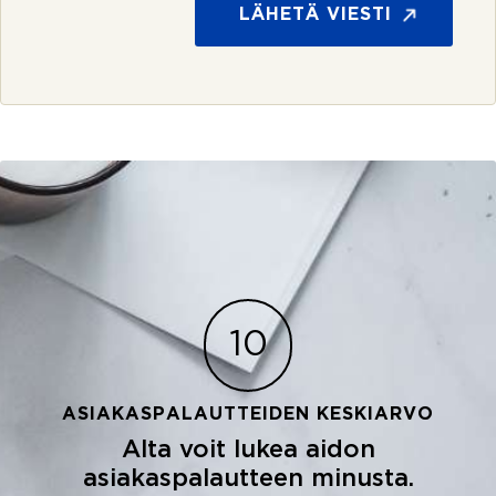
s
k
LÄHETÄ VIESTI
*
i
r
j
e
10
ASIAKASPALAUTTEIDEN KESKIARVO
Alta voit lukea aidon
asiakaspalautteen minusta.