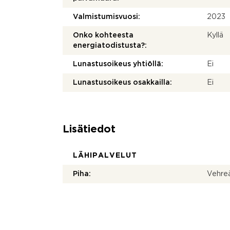
Valmistumisvuosi:
2023
Onko kohteesta
Kyllä
energiatodistusta?:
Lunastusoikeus yhtiöllä:
Ei
Lunastusoikeus osakkailla:
Ei
Lisätiedot
LÄHIPALVELUT
Piha:
Vehreä