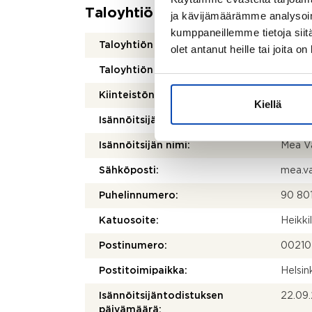
Taloyhtiö
ja kävijämäärämme analysoim
kumppaneillemme tietoja siitä
Taloyhtiön nimi:
Asunt
olet antanut heille tai joita o
Taloyhtiön Y-tunnus:
30222
Kiinteistönhoidosta vastaa:
Huolto
Kiellä
Isännöitsijätoimisto:
Bralev
Isännöitsijän nimi:
Mea V
Sähköposti:
mea.v
Puhelinnumero:
90 80
Katuosoite:
Heikki
Postinumero:
00210
Postitoimipaikka:
Helsin
Isännöitsijäntodistuksen
22.09
päivämäärä: