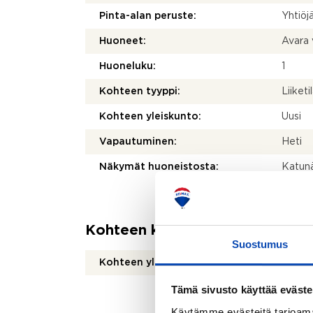
Pinta-alan peruste:
Yhtiöj
Huoneet:
Avara v
Huoneluku:
1
Kohteen tyyppi:
Liiketi
Kohteen yleiskunto:
Uusi
Vapautuminen:
Heti
Näkymät huoneistosta:
Katunä
Kohteen kuvaus
Suostumus
Kohteen yleiskunto:
Uusi
Tämä sivusto käyttää eväste
Käytämme evästeitä tarjoama