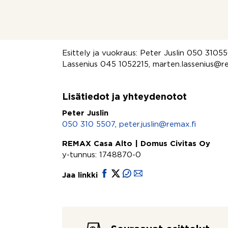
keittiö, saniteettitilat ja niihin tarvittat vesi
Vuokra ja yksityiskohdat neuvotellaan sop
Esittely ja vuokraus: Peter Juslin 050 31055
Lassenius 045 1052215, marten.lassenius@re
Lisätiedot ja yhteydenotot
Peter Juslin
050 310 5507
,
peter.juslin@remax.fi
REMAX Casa Alto | Domus Civitas Oy
y-tunnus: 1748870-0
Jaa linkki