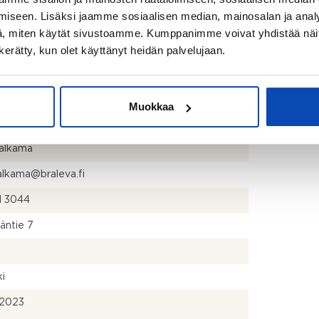
iseen. Lisäksi jaamme sosiaalisen median, mainosalan ja analy
, miten käytät sivustoamme. Kumppanimme voivat yhdistää näitä t
o Oy Samoan Fale
n kerätty, kun olet käyttänyt heidän palvelujaan.
66-7
yhtiö
Muokkaa
a Kiinteistöpalvelut Oy
alkama
alkama@braleva.fi
1 3044
läntie 7
ki
.2023