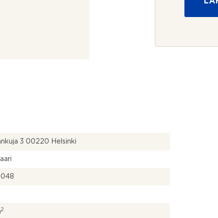
LÄ
u
o
j
a
*
nkuja 3 00220 Helsinki
aari
9048
2
m