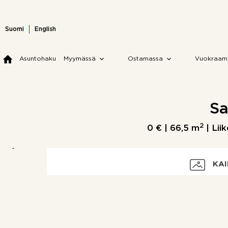
Skip
to
content
Suomi
English
Asuntohaku
Myymässä
Ostamassa
Vuokraam
Sa
2
0 € |
66,5 m
| Liik
KAI
Velaton hinta
Myyntihinta