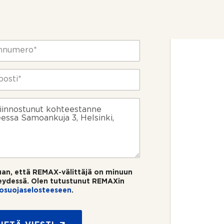
uan, että REMAX-välittäjä on minuun
eydessä. Olen tutustunut REMAXin
tosuojaselosteeseen
.