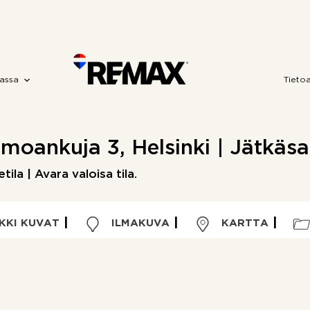
assa
Tieto
moankuja 3, Helsinki | Jätkäsa
etila | Avara valoisa tila.
KKI KUVAT
ILMAKUVA
KARTTA
Kohdetyyppi