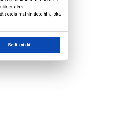
tiikka-alan
ietoja muihin tietoihin, joita
Salli kaikki