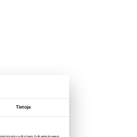
Tietoja
 ominaisuuksien tukemiseen