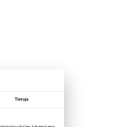
Tietoja
 ominaisuuksien tukemiseen