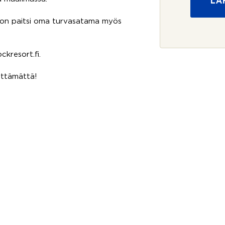
LÄ
u
s
o
t
j
a on paitsi oma turvasatama myös
i
a
*
ckresort.fi.
yttämättä!