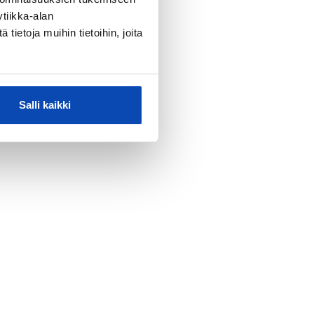
tiikka-alan
ietoja muihin tietoihin, joita
Salli kaikki