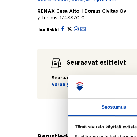
REMAX Casa Alto | Domus Civitas Oy
y-tunnus: 1748870-0
Jaa linkki
Seuraavat esittelyt
Seuraavaa esittelyä ei ole tiedossa:
Varaa yksityisesittely
Suostumus
Tämä sivusto käyttää eväste
Käytämme evästeitä tarjoama
Perustiedot