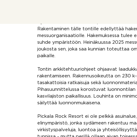
suunnittelemaan arkkitehtuuria, joka sulaut
Mutta tämä ei ole mikä tahansa tonttikaupp
Kyseessä on mahdollisuus päästä osaksi vu
Rakentaminen tälle tontille edellyttää hak
messuorganisaatiolle. Hakemuksessa tulee esi
suhde ympäristöön. Heinäkuussa 2025 messuo
joukosta sen, joka saa kunnian toteuttaa om
paikalle.
Tontin arkkitehtuuriohjeet ohjaavat laaduk
rakentamiseen. Rakennusoikeutta on 230 k
tasakattoisia ratkaisuja sekä luonnonmateriaa
Pihasuunnittelussa korostuvat luonnontilan
kasvilajiston paikallisuus. Louhinta on minimo
säilyttää luonnonmukaisena.
Pickala Rock Resort ei ole pelkkä asuinalue
elinympäristö, jonka sydämeen rakentuu ma
virkistyspalveluja, luontoa ja yhteisöllisyytt
tunnissa - mutta perillä ollaan aivan toisess