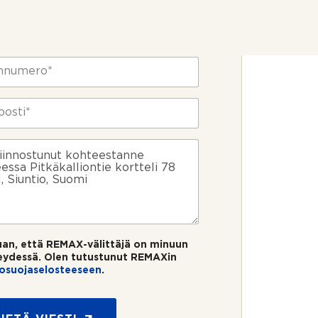
uan, että REMAX-välittäjä on minuun
eydessä. Olen tutustunut REMAXin
tosuojaselosteeseen
.