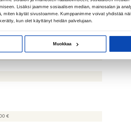
iseen. Lisäksi jaamme sosiaalisen median, mainosalan ja analy
, miten käytät sivustoamme. Kumppanimme voivat yhdistää näitä t
alliontie kortteli 78 tontti 1 02580 Siuntio
n kerätty, kun olet käyttänyt heidän palvelujaan.
a
168
Muokkaa
italotontti
00 €