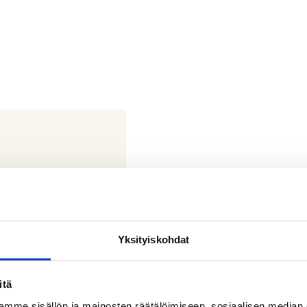
Yksityiskohdat
itä
mme sisällön ja mainosten räätälöimiseen, sosiaalisen median