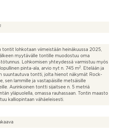
2
 tontit lohkotaan viimeistään heinäkuussa 2025,
jälkeen myytävälle tontille muodostuu oma
istötunnus. Lohkomisen yhteydessä varmistuu myös
2
lopullinen pinta-ala, arvio nyt n. 745 m
. Etelään ja
n suuntautuva tontti, jolta hienot näkymät Rock-
e, sen lammille ja vastapäisille metsäisille
ille. Aurinkoinen tontti sijaitsee n. 5 metriä
ntän yläpuolella, omassa rauhassaan. Tontin maasto
uu kalliopintaan vähäeleisesti.
kaava