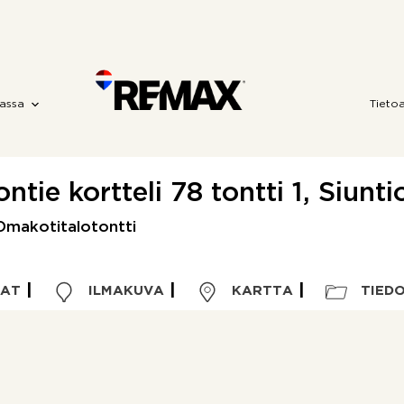
assa
Tieto
ontie kortteli 78 tontti 1, Siunti
Omakotitalotontti
VAT
ILMAKUVA
KARTTA
TIED
Kohdetyyppi