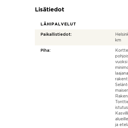
Lisätiedot
LÄHIPALVELUT
Paikallistiedot:
Helsi
km
Piha:
Kortte
pohjoi
vuoksi
minimo
laajan
rakent
Selänt
maisem
Rakenn
Tontti
istutu
Kasvill
alueill
ja etel