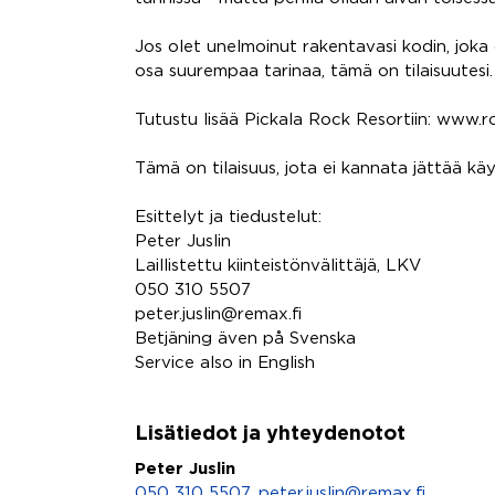
Jos olet unelmoinut rakentavasi kodin, jok
osa suurempaa tarinaa, tämä on tilaisuutesi.
Tutustu lisää Pickala Rock Resortiin: www.ro
Tämä on tilaisuus, jota ei kannata jättää kä
Esittelyt ja tiedustelut:
Peter Juslin
Laillistettu kiinteistönvälittäjä, LKV
050 310 5507
peter.juslin@remax.fi
Betjäning även på Svenska
Service also in English
Lisätiedot ja yhteydenotot
Peter Juslin
050 310 5507
,
peter.juslin@remax.fi