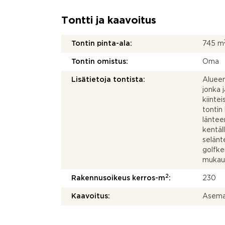
Tontti ja kaavoitus
Tontin pinta-ala:
745 m
Tontin omistus:
Oma
Lisätietoja tontista:
Alueen
jonka 
kiinte
tontin 
läntee
kentäll
selänte
golfke
mukaut
2
Rakennusoikeus kerros-m
:
230
Kaavoitus:
Asema