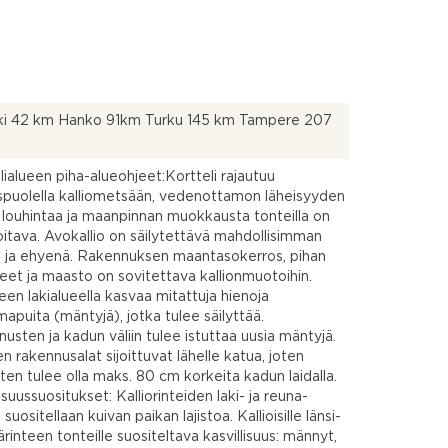
nki 42 km Hanko 91km Turku 145 km Tampere 207
lialueen piha-alueohjeet:Kortteli rajautuu
spuolella kalliometsään, vedenottamon läheisyyden
 louhintaa ja maanpinnan muokkausta tonteilla on
itava. Avokallio on säilytettävä mahdollisimman
a ja ehyenä. Rakennuksen maantasokerros, pihan
eet ja maasto on sovitettava kallionmuotoihin.
een lakialueella kasvaa mitattuja hienoja
apuita (mäntyjä), jotka tulee säilyttää.
usten ja kadun väliin tulee istuttaa uusia mäntyjä.
en rakennusalat sijoittuvat lähelle katua, joten
sten tulee olla maks. 80 cm korkeita kadun laidalla.
isuussuositukset: Kalliorinteiden laki- ja reuna-
e suositellaan kuivan paikan lajistoa. Kallioisille länsi-
ärinteen tonteille suositeltava kasvillisuus: männyt,