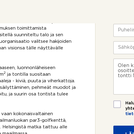
uu maisemaan.
e
n
N
o
i
a.
t
m
oden 2027 asuntomessuja.
t
i
P
emuksen toimittamista
o
*
u
tellä suunniteltu talo ja sen
s
h
rganisaatio valitsee hakijoiden
i
e
S
k
an visionsa tälle näyttävälle
l
ä
o
i
h
s
n
k
V
k
n
ö
i
kaaseen, luonnonläheiseen
e
u
p
e
2
-m
ja tontilla suositaan
e
m
o
s
leja - kiviä, puuta ja viherkattoja.
?
e
s
t
 säilyttäminen, pehmeät muodot ja
r
t
i
itu, ja suurin osa tontista tulee
o
i
*
*
T
Hal
i
yht
e
, vaan kokonaisvaltainen
tie
t
V
ailmanluokan par3-golfkenttä,
o
i
ä. Helsingistä matka taittuu alle
s
e
a maailmassa.