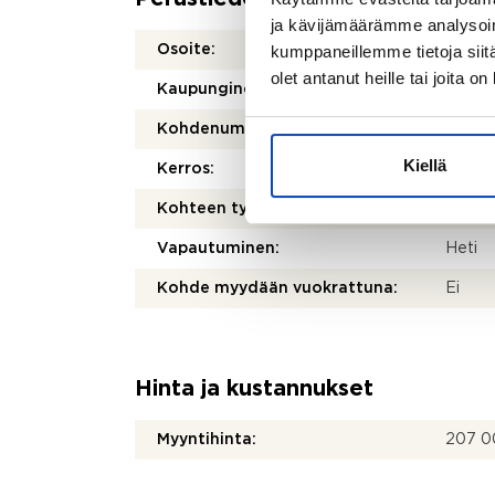
ja kävijämäärämme analysoim
kumppaneillemme tietoja siitä
Osoite:
Pitkäk
olet antanut heille tai joita o
Kaupunginosa/kylä:
Pickal
Kohdenumero:
80424
Kiellä
Kerros:
Kohteen tyyppi:
Omakot
Vapautuminen:
Heti
Kohde myydään vuokrattuna:
Ei
Hinta ja kustannukset
Myyntihinta:
207 0