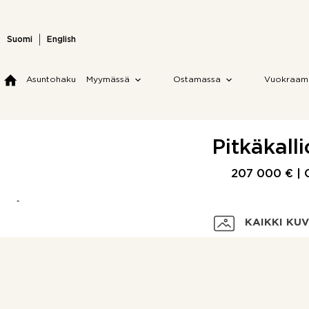
Skip
to
content
Suomi
English
Asuntohaku
Myymässä
Ostamassa
Vuokraam
Pitkäkalli
207 000 € | 
KAIKKI KU
Velaton hinta
Myyntihinta