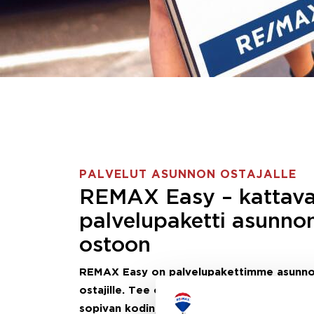
PALVELUT ASUNNON OSTAJALLE
REMAX Easy – kattav
palvelupaketti asunno
ostoon
REMAX Easy on palvelupakettimme asunn
ostajille.
Tee ostotoimeksianto ja etsimme j
sopivan kodin, eikä sinun tarvitse nähdä va