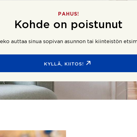
PAHUS!
Kohde on poistunut
ko auttaa sinua sopivan asunnon tai kiinteistön etsim
KYLLÄ, KIITOS!