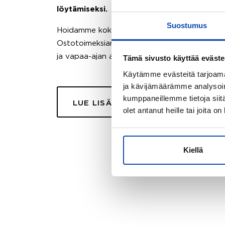
löytämiseksi.
Suostumus
Hoidamme koko ostoprosessin puolestasi.
Ostotoimeksiantopalvelumme sopii myös esimer
ja vapaa-ajan asuntojen ostoon.
Tämä sivusto käyttää eväste
Käytämme evästeitä tarjoama
ja kävijämäärämme analysoim
kumppaneillemme tietoja siitä
LUE LISÄÄ
olet antanut heille tai joita o
Kiellä