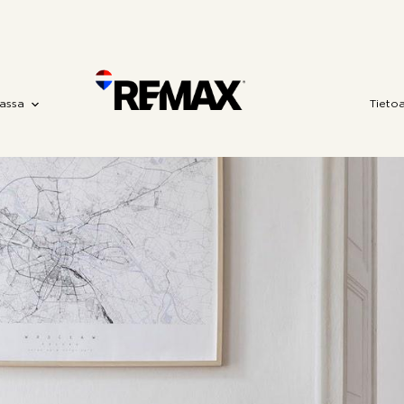
assa
Tieto