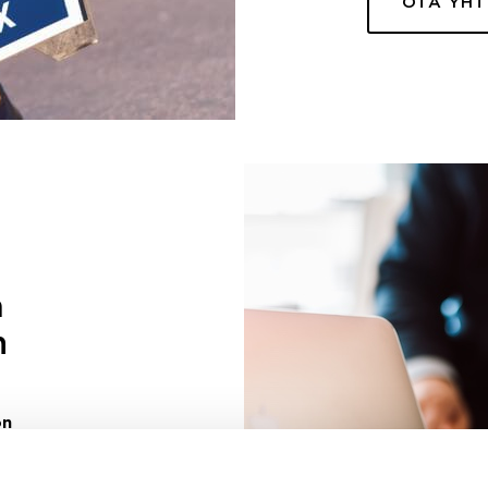
OTA YH
a
n
on
uuri sinulle
ivaa sen