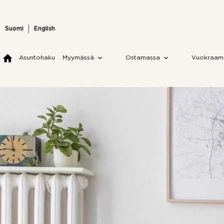
Skip
to
content
Suomi
English
Asuntohaku
Myymässä
Ostamassa
Vuokraam