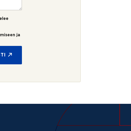
elee
umiseen ja
TI