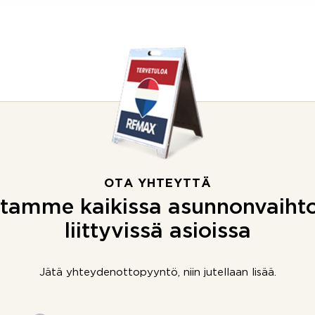
OTA YHTEYTTÄ
tamme kaikissa asunnonvaiht
liittyvissä asioissa
Jätä yhteydenottopyyntö, niin jutellaan lisää.