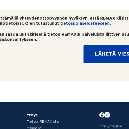
ttämällä yhteydenottopyynnön hyväksyn, että REMAX käsitt
ilötietojasi. Olen tutustunut
tietosuojaselosteeseen
.
an saada uutiskirjeellä tietoa REMAXin palveluista liittyen as
teistönvälitykseen.
LÄHETÄ VIES
Yritys
Tietoa REMAXista
Ota yhteyttä
Medialle