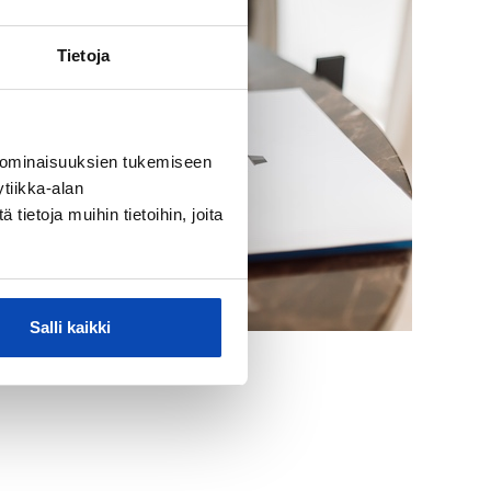
Tietoja
 ominaisuuksien tukemiseen
tiikka-alan
ietoja muihin tietoihin, joita
Salli kaikki