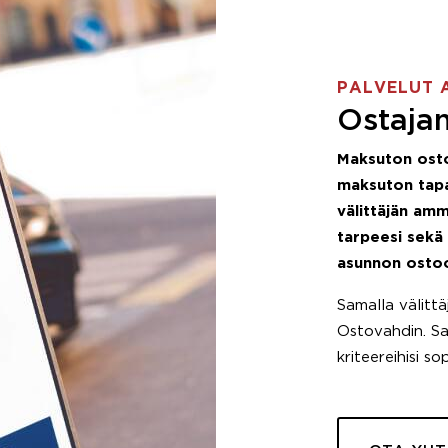
PALVELUT 
Ostajan
Maksuton ost
maksuton tapa
välittäjän amm
tarpeesi sekä
asunnon osto
Samalla välitt
Ostovahdin. Saa
kriteereihisi so