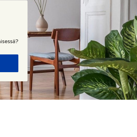
isessä?