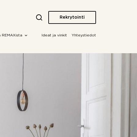
Rekrytointi
a REMAXista
Ideat ja vinkit
Yhteystiedot