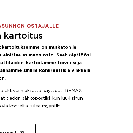
ASUNNON OSTAJALLE
 kartoitus
okartoituksemme on mutkaton ja
 aloittaa asunnon osto. Saat käyttöösi
attitaidon: kartoitamme toiveesi ja
 annamme sinulle konkreettisia vinkkejä
on.
äjä aktivoi maksutta käyttöösi REMAX
t tiedon sähköpostiisi, kun juuri sinun
pivia kohteita tulee myyntiin.