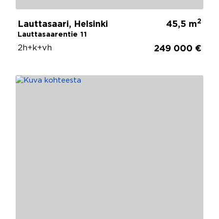
2
Lauttasaari, Helsinki
45,5 m
Lauttasaarentie 11
2h+k+vh
249 000 €