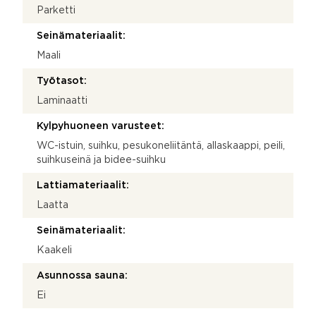
Parketti
Seinämateriaalit:
Maali
Työtasot:
Laminaatti
Kylpyhuoneen varusteet:
WC-istuin, suihku, pesukoneliitäntä, allaskaappi, peili,
suihkuseinä ja bidee-suihku
Lattiamateriaalit:
Laatta
Seinämateriaalit:
Kaakeli
Asunnossa sauna:
Ei