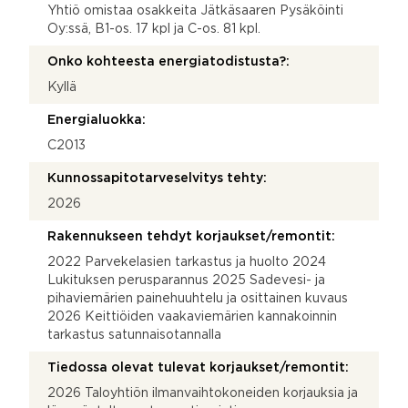
Yhtiö omistaa osakkeita Jätkäsaaren Pysäköinti
Oy:ssä, B1-os. 17 kpl ja C-os. 81 kpl.
Onko kohteesta energiatodistusta?:
Kyllä
Energialuokka:
C2013
Kunnossapitotarveselvitys tehty:
2026
Rakennukseen tehdyt korjaukset/remontit:
2022 Parvekelasien tarkastus ja huolto 2024
Lukituksen perusparannus 2025 Sadevesi- ja
pihaviemärien painehuuhtelu ja osittainen kuvaus
2026 Keittiöiden vaakaviemärien kannakoinnin
tarkastus satunnaisotannalla
Tiedossa olevat tulevat korjaukset/remontit:
2026 Taloyhtiön ilmanvaihtokoneiden korjauksia ja