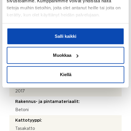
sivustoamme. Kumppanimme voivat yhdistää näitä
tietoja muihin tietoihin, joita olet antanut heille tai joita on
Postinumero:
kerätty, kun olet käyttänyt heidän palvelujaan.
00100
Postitoimipaikka:
Helsinki
Salli kaikki
Isännöitsijäntodistuksen päivämäärä:
23.04.2026
Muokkaa
Valmistumisvuosi:
2017
Kiellä
Käyttöönottovuosi:
2017
Rakennus- ja pintamateriaalit:
Betoni
Kattotyyppi:
Tasakatto