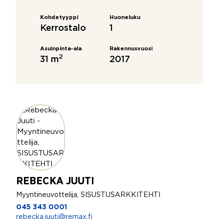
Kohdetyyppi
Huoneluku
Kerrostalo
1
Asuinpinta-ala
Rakennusvuosi
2
31 m
2017
REBECKA JUUTI
Myyntineuvottelija, SISUSTUSARKKITEHTI
045 343 0001
rebecka.juuti@remax.fi