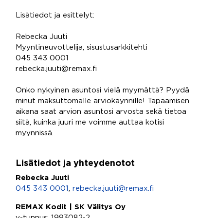
Lisätiedot ja esittelyt:
Rebecka Juuti
Myyntineuvottelija, sisustusarkkitehti
045 343 0001
rebecka.juuti@remax.fi
Onko nykyinen asuntosi vielä myymättä? Pyydä
minut maksuttomalle arviokäynnille! Tapaamisen
aikana saat arvion asuntosi arvosta sekä tietoa
siitä, kuinka juuri me voimme auttaa kotisi
myynnissä.
Lisätiedot ja yhteydenotot
Rebecka Juuti
045 343 0001
,
rebecka.juuti@remax.fi
REMAX Kodit | SK Välitys Oy
y-tunnus: 1993082-2