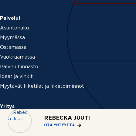
Palvelut
Asuntohaku
Myymässä
Ostamassa
Vuokraamassa
Palveluhinnasto
Ideat ja vinkit
Myytävät liiketilat ja liiketoiminnot
Yritys
Tietoa REMAXista
REBECKA JUUTI
OTA YHTEYTTÄ
Medialle
Uutiset ja tiedotteet