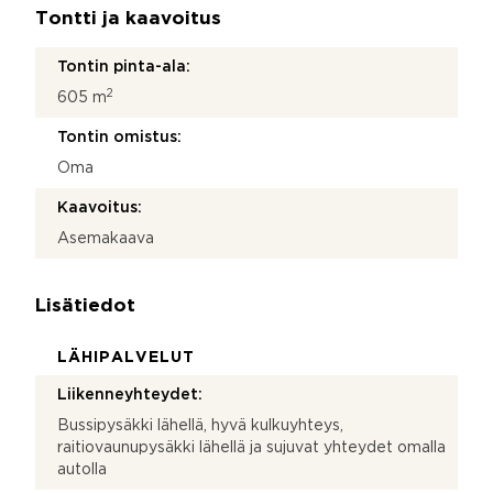
Tontti ja kaavoitus
Tontin pinta-ala:
2
605 m
Tontin omistus:
Oma
Kaavoitus:
Asemakaava
Lisätiedot
LÄHIPALVELUT
Liikenneyhteydet:
Bussipysäkki lähellä, hyvä kulkuyhteys,
raitiovaunupysäkki lähellä ja sujuvat yhteydet omalla
autolla