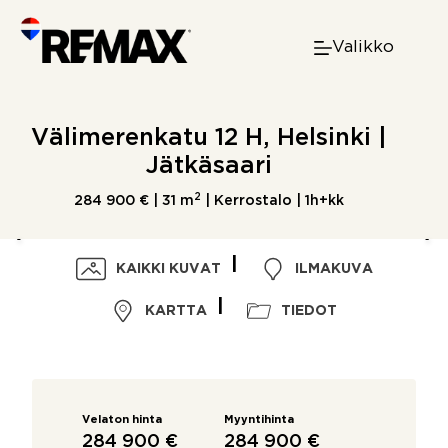
Skip
to
Valikko
content
Välimerenkatu 12 H, Helsinki |
Jätkäsaari
2
284 900 € |
31 m
| Kerrostalo | 1h+kk
KAIKKI KUVAT
ILMAKUVA
KARTTA
TIEDOT
Velaton hinta
Myyntihinta
284 900 €
284 900 €