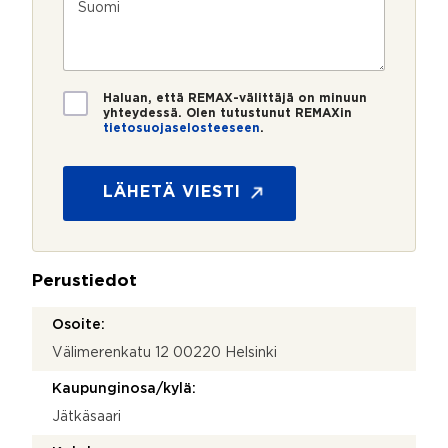
m
o
e
s
e
s
?
t
r
t
i
o
i
*
*
T
Haluan, että REMAX-välittäjä on minuun
i
yhteydessä. Olen tutustunut REMAXin
tietosuojaselosteeseen
.
e
t
o
s
LÄHETÄ VIESTI
u
o
j
a
Perustiedot
*
Osoite:
Välimerenkatu 12 00220 Helsinki
Kaupunginosa/kylä:
Jätkäsaari