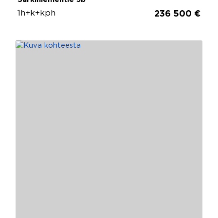
1h+k+kph
236 500 €