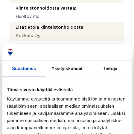
Kiinteistönhoidosta vastaa:
Huoltoyhtiö
Lisätietoja kiinteistönhoidosta:
Kotikatu Oy
Isännöitsijätoimisto:
Retta Services Oy
Isännöitsijän nimi:
Suostumus
Yksityiskohdat
Tietoja
Kari Ristivehmas
Sähköposti:
Tämä sivusto käyttää evästeitä
kari.ristivehmas@retta.fi
Käytämme evästeitä tarjoamamme sisällön ja mainosten
Puhelinnumero:
räätälöimiseen, sosiaalisen median ominaisuuksien
102 282 000
tukemiseen ja kävijämäärämme analysoimiseen. Lisäksi
jaamme sosiaalisen median, mainosalan ja analytiikka-
Katuosoite:
alan kumppaneillemme tietoja siitä, miten käytät
Vuorikatu 5 A