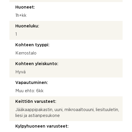
Huoneet:
1h+kk
Huoneluku:
1
Kohteen tyyppi:
Kerrostalo
Kohteen yleiskunto:
Hyvä
Vapautuminen:
Muu ehto: 6kk
Keittiön varusteet:
Jääkaappipakastin, uuni, mikroaaltouuni, liesituuletin,
liesi ja astianpesukone
Kylpyhuoneen varusteet: