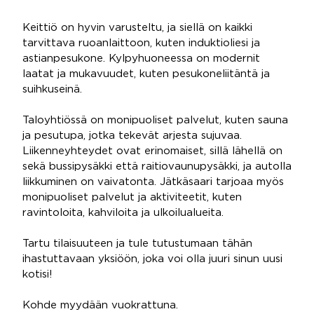
Keittiö on hyvin varusteltu, ja siellä on kaikki
tarvittava ruoanlaittoon, kuten induktioliesi ja
astianpesukone. Kylpyhuoneessa on modernit
laatat ja mukavuudet, kuten pesukoneliitäntä ja
suihkuseinä.
Taloyhtiössä on monipuoliset palvelut, kuten sauna
ja pesutupa, jotka tekevät arjesta sujuvaa.
Liikenneyhteydet ovat erinomaiset, sillä lähellä on
sekä bussipysäkki että raitiovaunupysäkki, ja autolla
liikkuminen on vaivatonta. Jätkäsaari tarjoaa myös
monipuoliset palvelut ja aktiviteetit, kuten
ravintoloita, kahviloita ja ulkoilualueita.
Tartu tilaisuuteen ja tule tutustumaan tähän
ihastuttavaan yksiöön, joka voi olla juuri sinun uusi
kotisi!
Kohde myydään vuokrattuna.