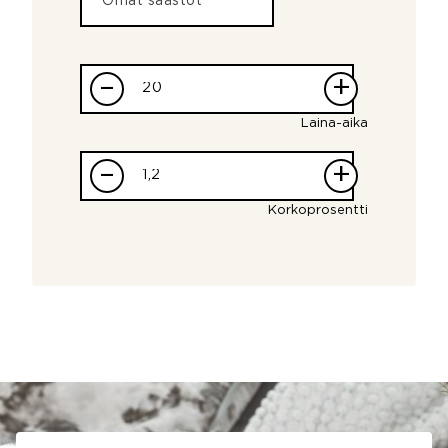
–
+
Laina-aika
–
+
Korkoprosentti