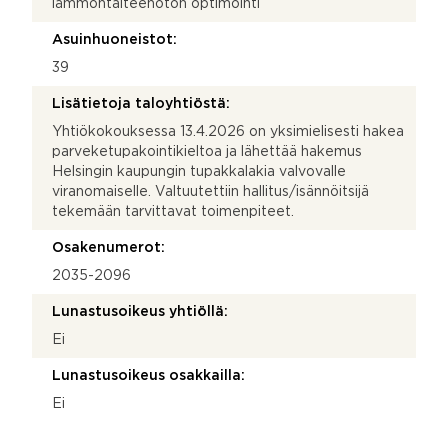
lämmöntalteenoton optimointi
Asuinhuoneistot:
39
Lisätietoja taloyhtiöstä:
Yhtiökokouksessa 13.4.2026 on yksimielisesti hakea
parveketupakointikieltoa ja lähettää hakemus
Helsingin kaupungin tupakkalakia valvovalle
viranomaiselle. Valtuutettiin hallitus/isännöitsijä
tekemään tarvittavat toimenpiteet.
Osakenumerot:
2035-2096
Lunastusoikeus yhtiöllä:
Ei
Lunastusoikeus osakkailla:
Ei