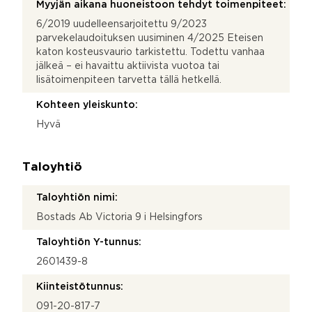
Myyjän aikana huoneistoon tehdyt toimenpiteet:
6/2019 uudelleensarjoitettu 9/2023
parvekelaudoituksen uusiminen 4/2025 Eteisen
katon kosteusvaurio tarkistettu. Todettu vanhaa
jälkeä – ei havaittu aktiivista vuotoa tai
lisätoimenpiteen tarvetta tällä hetkellä.
Kohteen yleiskunto:
Hyvä
Taloyhtiö
Taloyhtiön nimi:
Bostads Ab Victoria 9 i Helsingfors
Taloyhtiön Y-tunnus:
2601439-8
Kiinteistötunnus:
091-20-817-7