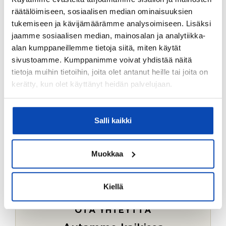
Ostotoimeksiantopalvelumme sopii myös esimerkiksi
räätälöimiseen, sosiaalisen median ominaisuuksien
sijoitus- ja vapaa-ajan asuntojen ostoon.
tukemiseen ja kävijämäärämme analysoimiseen. Lisäksi
jaamme sosiaalisen median, mainosalan ja analytiikka-
LUE LISÄÄ
alan kumppaneillemme tietoja siitä, miten käytät
sivustoamme. Kumppanimme voivat yhdistää näitä
tietoja muihin tietoihin, joita olet antanut heille tai joita on
kerätty, kun olet käyttänyt heidän palvelujaan.
Salli kaikki
Muokkaa
Kiellä
OTA YHTEYTTÄ