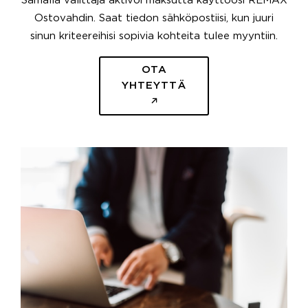
Samalla välittäjä aktivoi maksutta käyttöösi REMAX
Ostovahdin. Saat tiedon sähköpostiisi, kun juuri
sinun kriteereihisi sopivia kohteita tulee myyntiin.
OTA
YHTEYTTÄ