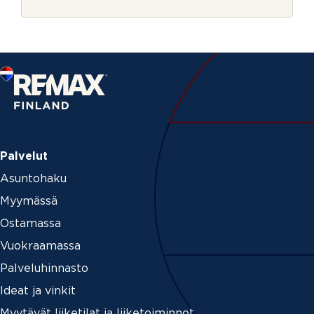
r
e
j
P
e
o
s
t
i
n
u
m
e
r
o
Palvelut
Asuntohaku
Myymässä
Ostamassa
Vuokraamassa
Palveluhinnasto
Ideat ja vinkit
Myytävät liiketilat ja liiketoiminnot