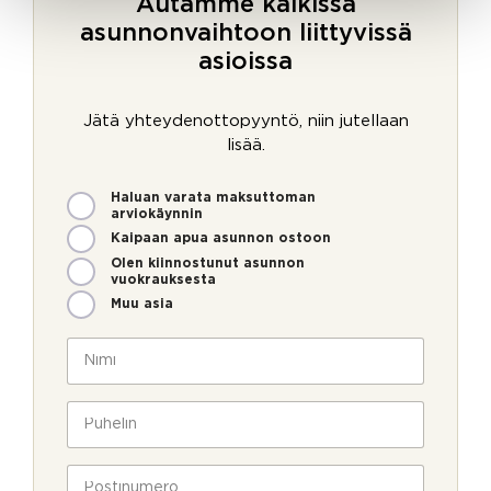
Autamme kaikissa
asunnonvaihtoon liittyvissä
asioissa
Jätä yhteydenottopyyntö, niin jutellaan
lisää.
M
Haluan varata maksuttoman
i
arviokäynnin
t
Kaipaan apua asunnon ostoon
e
Olen kiinnostunut asunnon
n
vuokrauksesta
v
Muu asia
o
i
N
m
i
m
m
e
i
P
o
*
u
l
h
l
e
P
a