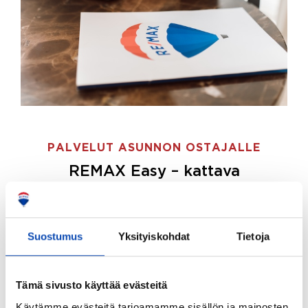
PALVELUT ASUNNON OSTAJALLE
REMAX Easy – kattava
palvelupaketti asunnon ostoon
REMAX Easy on palvelupakettimme asunnon
ostajille.
Tee ostotoimeksianto ja etsimme juuri
Suostumus
Yksityiskohdat
Tietoja
sinulle sopivan kodin, eikä sinun tarvitse nähdä
vaivaa sen löytämiseksi.
Tämä sivusto käyttää evästeitä
Hoidamme koko ostoprosessin puolestasi.
Käytämme evästeitä tarjoamamme sisällön ja mainosten