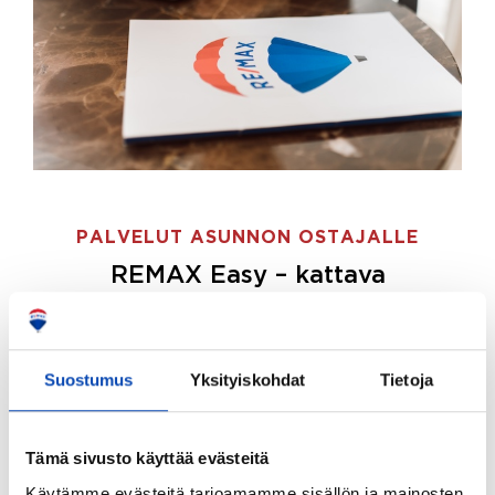
PALVELUT ASUNNON OSTAJALLE
REMAX Easy – kattava
palvelupaketti asunnon ostoon
REMAX Easy on palvelupakettimme asunnon
ostajille.
Tee ostotoimeksianto ja etsimme juuri
Suostumus
Yksityiskohdat
Tietoja
sinulle sopivan kodin, eikä sinun tarvitse nähdä
vaivaa sen löytämiseksi.
Tämä sivusto käyttää evästeitä
Hoidamme koko ostoprosessin puolestasi.
Käytämme evästeitä tarjoamamme sisällön ja mainosten