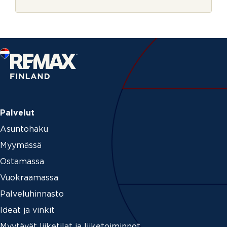
r
i
j
s
e
t
u
s
V
i
e
s
t
i
Palvelut
Asuntohaku
Myymässä
Ostamassa
Vuokraamassa
Palveluhinnasto
Ideat ja vinkit
Myytävät liiketilat ja liiketoiminnot