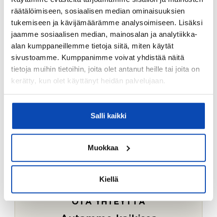
Ostotoimeksiantopalvelumme sopii myös esimerkiksi
räätälöimiseen, sosiaalisen median ominaisuuksien
sijoitus- ja vapaa-ajan asuntojen ostoon.
tukemiseen ja kävijämäärämme analysoimiseen. Lisäksi
jaamme sosiaalisen median, mainosalan ja analytiikka-
LUE LISÄÄ
alan kumppaneillemme tietoja siitä, miten käytät
sivustoamme. Kumppanimme voivat yhdistää näitä
tietoja muihin tietoihin, joita olet antanut heille tai joita on
kerätty, kun olet käyttänyt heidän palvelujaan.
Salli kaikki
Muokkaa
Kiellä
OTA YHTEYTTÄ