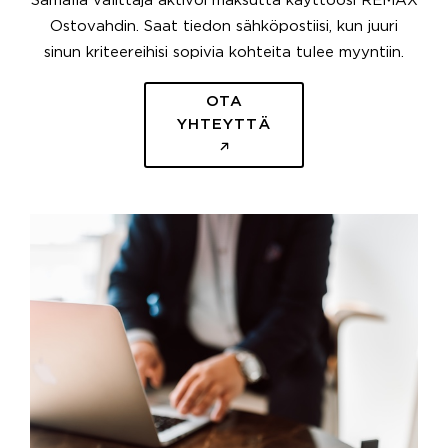
Samalla välittäjä aktivoi maksutta käyttöösi REMAX
Ostovahdin. Saat tiedon sähköpostiisi, kun juuri
sinun kriteereihisi sopivia kohteita tulee myyntiin.
OTA
YHTEYTTÄ