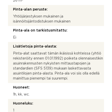
26 m
Pinta-alan peruste:
Yhtiöjärjestyksen mukainen ja
isännöitsijäntodistuksen mukainen
Pinta-ala on tarkistusmitattu:
Ei
Lisätietoja pinta-alasta:
Pinta-alat saattavat tämän ikäisissä kohteissa (yhtiö
rekisteröity ennen 01.01.1992) poiketa olennaisestikin
asuinrakennusten nykyisten mittaustapojen ja
standardien (SFS 5139) mukaan laskettavasta
asuintilojen pinta-alasta. Pinta-ala voi siis olla edellä
mainittua pienempi tai suurempi.
Huoneet:
1h, kk, wc.
Huoneluku:
1