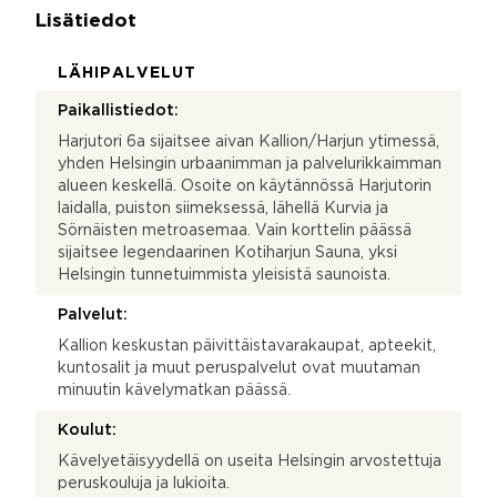
Lisätiedot
LÄHIPALVELUT
Paikallistiedot:
Harjutori 6a sijaitsee aivan Kallion/Harjun ytimessä,
yhden Helsingin urbaanimman ja palvelurikkaimman
alueen keskellä. Osoite on käytännössä Harjutorin
laidalla, puiston siimeksessä, lähellä Kurvia ja
Sörnäisten metroasemaa. Vain korttelin päässä
sijaitsee legendaarinen Kotiharjun Sauna, yksi
Helsingin tunnetuimmista yleisistä saunoista.
Palvelut:
Kallion keskustan päivittäistavarakaupat, apteekit,
kuntosalit ja muut peruspalvelut ovat muutaman
minuutin kävelymatkan päässä.
Koulut:
Kävelyetäisyydellä on useita Helsingin arvostettuja
peruskouluja ja lukioita.