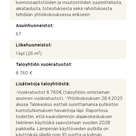
kunnossapitotöiden ja muutostöiden suunnittelusta,
aikataulusta, toteutuksesta sekä rahoituksesta
tehdään yhtiökokouksessa erikseen.
Asuinhuoneistot:
67
Liikehuoneistot:
2
1 kpl (26 m
)
Taloyhtiön vuokratuotot:
8 760 €
Lisätietoja taloyhtiöstä:
-Vuokratuotot 8 760€ (taloyhtiön omistaman
asunnon vuokratuotot). -Yhtiökokouksen 28.4.2025
alussa Talokeskus esitteli suorittamansa putkiston
kuntotutkimuksen havaintoja läpi. Raportissa
todettiin, että kaukolämmön alajakokeskuksen
tekninen käyttöikä saavutetaan vuoden 2028
paikkeilla. Lämpimän käyttöveden putkilla on
käyttöikää jäljellä noin 10 vuotta ja kylmän