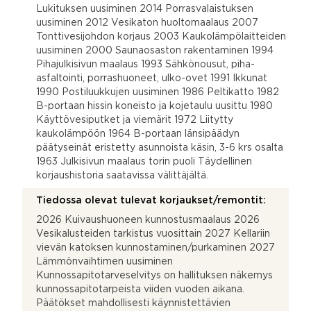
Lukituksen uusiminen 2014 Porrasvalaistuksen
uusiminen 2012 Vesikaton huoltomaalaus 2007
Tonttivesijohdon korjaus 2003 Kaukolämpölaitteiden
uusiminen 2000 Saunaosaston rakentaminen 1994
Pihajulkisivun maalaus 1993 Sähkönousut, piha-
asfaltointi, porrashuoneet, ulko-ovet 1991 Ikkunat
1990 Postiluukkujen uusiminen 1986 Peltikatto 1982
B-portaan hissin koneisto ja kojetaulu uusittu 1980
Käyttövesiputket ja viemärit 1972 Liitytty
kaukolämpöön 1964 B-portaan länsipäädyn
päätyseinät eristetty asunnoista käsin, 3-6 krs osalta
1963 Julkisivun maalaus torin puoli Täydellinen
korjaushistoria saatavissa välittäjältä.
Tiedossa olevat tulevat korjaukset/remontit:
2026 Kuivaushuoneen kunnostusmaalaus 2026
Vesikalusteiden tarkistus vuosittain 2027 Kellariin
vievän katoksen kunnostaminen/purkaminen 2027
Lämmönvaihtimen uusiminen
Kunnossapitotarveselvitys on hallituksen näkemys
kunnossapitotarpeista viiden vuoden aikana.
Päätökset mahdollisesti käynnistettävien