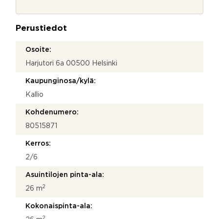
o
j
a
Perustiedot
*
Osoite:
Harjutori 6a 00500 Helsinki
Kaupunginosa/kylä:
Kallio
Kohdenumero:
80515871
Kerros:
2/6
Asuintilojen pinta-ala:
2
26 m
Kokonaispinta-ala:
2