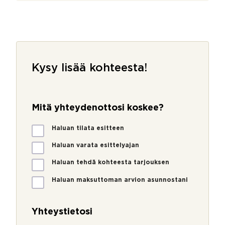
Kysy lisää kohteesta!
Mitä yhteydenottosi koskee?
M
Haluan tilata esitteen
i
t
Haluan varata esittelyajan
ä
Haluan tehdä kohteesta tarjouksen
y
h
Haluan maksuttoman arvion asunnostani
t
e
y
Yhteystietosi
d
e