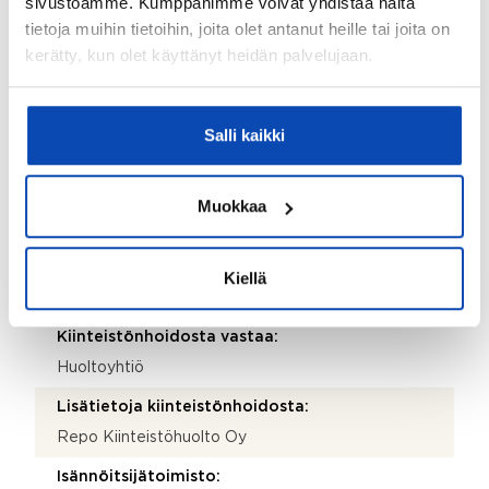
sivustoamme. Kumppanimme voivat yhdistää näitä
Ei
tietoja muihin tietoihin, joita olet antanut heille tai joita on
kerätty, kun olet käyttänyt heidän palvelujaan.
Taloyhtiö
Taloyhtiön nimi:
Salli kaikki
Asunto Oy Harjutori 6 a
Taloyhtiön Y-tunnus:
Muokkaa
0242597-7
Kiinteistötunnus:
Kiellä
091-11-346-6
Kiinteistönhoidosta vastaa:
Huoltoyhtiö
Lisätietoja kiinteistönhoidosta:
Repo Kiinteistöhuolto Oy
Isännöitsijätoimisto: