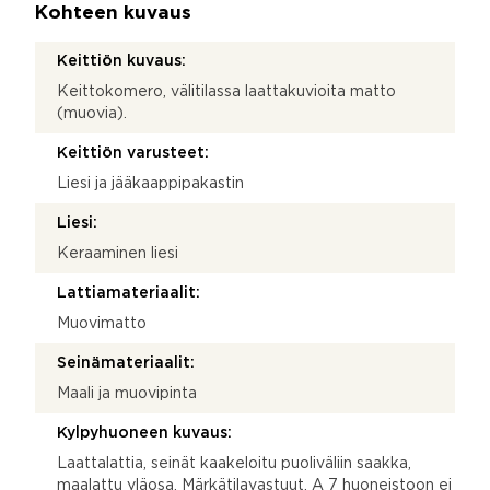
Kohteen kuvaus
Keittiön kuvaus:
Keittokomero, välitilassa laattakuvioita matto
(muovia).
Keittiön varusteet:
Liesi ja jääkaappipakastin
Liesi:
Keraaminen liesi
Lattiamateriaalit:
Muovimatto
Seinämateriaalit:
Maali ja muovipinta
Kylpyhuoneen kuvaus:
Laattalattia, seinät kaakeloitu puoliväliin saakka,
maalattu yläosa. Märkätilavastuut, A 7 huoneistoon ei