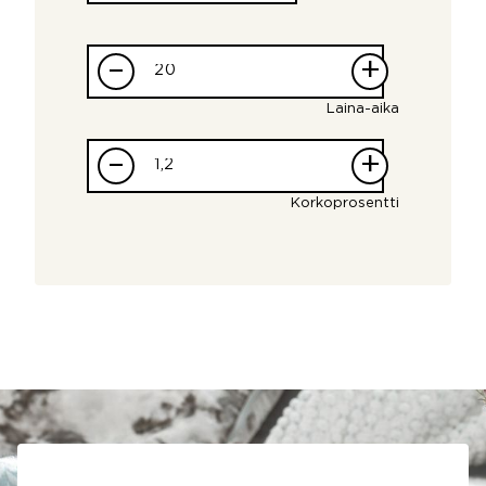
–
+
Laina-aika
–
+
Korkoprosentti