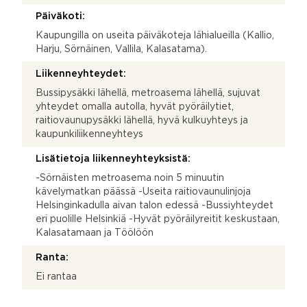
Päiväkoti:
Kaupungilla on useita päiväkoteja lähialueilla (Kallio,
Harju, Sörnäinen, Vallila, Kalasatama).
Liikenneyhteydet:
Bussipysäkki lähellä, metroasema lähellä, sujuvat
yhteydet omalla autolla, hyvät pyöräilytiet,
raitiovaunupysäkki lähellä, hyvä kulkuyhteys ja
kaupunkiliikenneyhteys
Lisätietoja liikenneyhteyksistä:
-Sörnäisten metroasema noin 5 minuutin
kävelymatkan päässä -Useita raitiovaunulinjoja
Helsinginkadulla aivan talon edessä -Bussiyhteydet
eri puolille Helsinkiä -Hyvät pyöräilyreitit keskustaan,
Kalasatamaan ja Töölöön
Ranta:
Ei rantaa