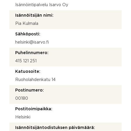
Isännöintipalvelu Isarvo Oy
Isännöitsijän nimi:
Pia Kulmala
Sähköposti:
helsinki@isarvo.fi
Puhelinnumero:
415 121 251
Katuosoite:
Ruoholahdenkatu 14
Postinumero:
00180
Postitoimipaikka:
Helsinki
Isännöitsijäntodistuksen päivämäärä: