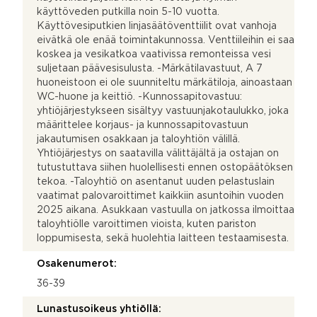
käyttöveden putkilla noin 5-10 vuotta.
Käyttövesiputkien linjasäätöventtiilit ovat vanhoja
eivätkä ole enää toimintakunnossa. Venttiileihin ei saa
koskea ja vesikatkoa vaativissa remonteissa vesi
suljetaan päävesisulusta. -Märkätilavastuut, A 7
huoneistoon ei ole suunniteltu märkätiloja, ainoastaan
WC-huone ja keittiö. -Kunnossapitovastuu:
yhtiöjärjestykseen sisältyy vastuunjakotaulukko, joka
määrittelee korjaus- ja kunnossapitovastuun
jakautumisen osakkaan ja taloyhtiön välillä.
Yhtiöjärjestys on saatavilla välittäjältä ja ostajan on
tutustuttava siihen huolellisesti ennen ostopäätöksen
tekoa. -Taloyhtiö on asentanut uuden pelastuslain
vaatimat palovaroittimet kaikkiin asuntoihin vuoden
2025 aikana. Asukkaan vastuulla on jatkossa ilmoittaa
taloyhtiölle varoittimen vioista, kuten pariston
loppumisesta, sekä huolehtia laitteen testaamisesta.
Osakenumerot:
36-39
Lunastusoikeus yhtiöllä: