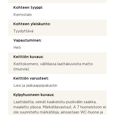
Kohteen tyyppi:
Kerrostalo
Kohteen yleiskunto:
Tyydyttävä
Vapautuminen:
Heti
Keittiön kuvaus:
Keittokomero, välitilassa laattakuvioita matto
(muovia).
Keittiön varusteet:
Liesi ja jääkaappipakastin
Kylpyhuoneen kuvaus:
Laattalattia, seinät kaakeloitu puoliväliin saakka,
maalattu yläosa. Märkätilavastuut, A 7 huoneistoon ei
ole suunniteltu märkätiloja, ainoastaan WC-huone ja