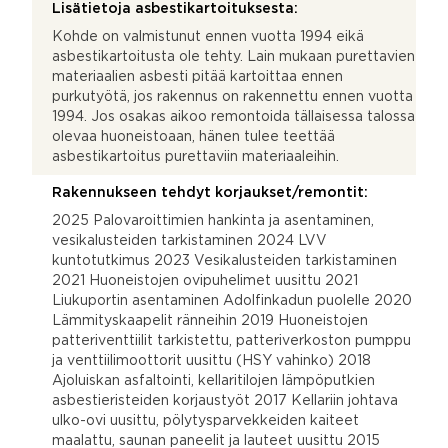
Lisätietoja asbestikartoituksesta:
Kohde on valmistunut ennen vuotta 1994 eikä
asbestikartoitusta ole tehty. Lain mukaan purettavien
materiaalien asbesti pitää kartoittaa ennen
purkutyötä, jos rakennus on rakennettu ennen vuotta
1994. Jos osakas aikoo remontoida tällaisessa talossa
olevaa huoneistoaan, hänen tulee teettää
asbestikartoitus purettaviin materiaaleihin.
Rakennukseen tehdyt korjaukset/remontit:
2025 Palovaroittimien hankinta ja asentaminen,
vesikalusteiden tarkistaminen 2024 LVV
kuntotutkimus 2023 Vesikalusteiden tarkistaminen
2021 Huoneistojen ovipuhelimet uusittu 2021
Liukuportin asentaminen Adolfinkadun puolelle 2020
Lämmityskaapelit ränneihin 2019 Huoneistojen
patteriventtiilit tarkistettu, patteriverkoston pumppu
ja venttiilimoottorit uusittu (HSY vahinko) 2018
Ajoluiskan asfaltointi, kellaritilojen lämpöputkien
asbestieristeiden korjaustyöt 2017 Kellariin johtava
ulko-ovi uusittu, pölytysparvekkeiden kaiteet
maalattu, saunan paneelit ja lauteet uusittu 2015