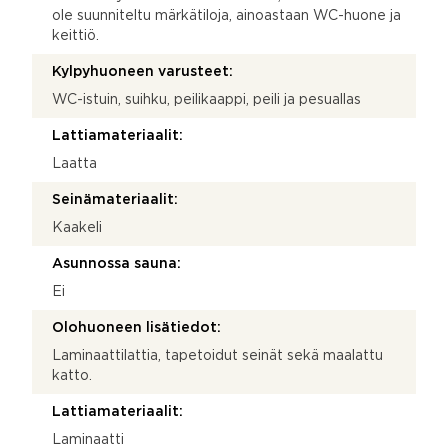
ole suunniteltu märkätiloja, ainoastaan WC-huone ja
keittiö.
Kylpyhuoneen varusteet:
WC-istuin, suihku, peilikaappi, peili ja pesuallas
Lattiamateriaalit:
Laatta
Seinämateriaalit:
Kaakeli
Asunnossa sauna:
Ei
Olohuoneen lisätiedot:
Laminaattilattia, tapetoidut seinät sekä maalattu
katto.
Lattiamateriaalit:
Laminaatti