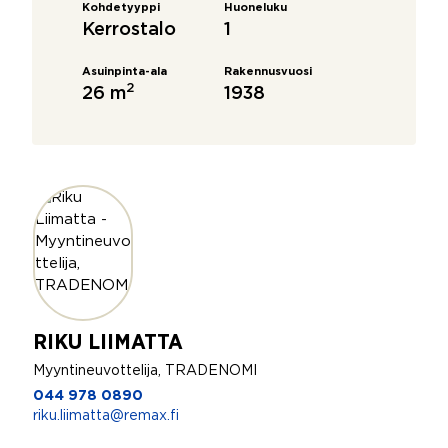
Kohdetyyppi
Huoneluku
Kerrostalo
1
Asuinpinta-ala
Rakennusvuosi
2
26 m
1938
RIKU LIIMATTA
Myyntineuvottelija, TRADENOMI
044 978 0890
riku.liimatta@remax.fi