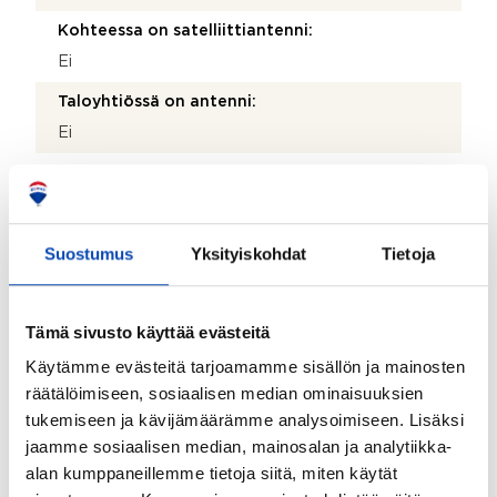
Kohteessa on satelliittiantenni:
Ei
Taloyhtiössä on antenni:
Ei
Kohde on liitetty tietoliikenneverkkoon:
Ei
Myyjän aikana huoneistoon tehdyt toimenpiteet:
Suostumus
Yksityiskohdat
Tietoja
2022 Asennettu laminaattilattia
Kohteen yleiskunto:
Tämä sivusto käyttää evästeitä
Tyydyttävä
Käytämme evästeitä tarjoamamme sisällön ja mainosten
Lisätietoja kunnosta:
räätälöimiseen, sosiaalisen median ominaisuuksien
A 7 huoneistoon ei ole suunniteltu märkätiloja,
tukemiseen ja kävijämäärämme analysoimiseen. Lisäksi
ainoastaan WC.
jaamme sosiaalisen median, mainosalan ja analytiikka-
alan kumppaneillemme tietoja siitä, miten käytät
Kohde myydään kalustettuna: