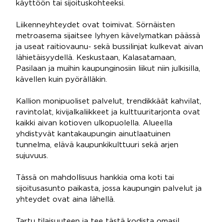
käyttöön tai sijoituskohteeksi.
Liikenneyhteydet ovat toimivat. Sörnäisten
metroasema sijaitsee lyhyen kävelymatkan päässä
ja useat raitiovaunu- sekä bussilinjat kulkevat aivan
lähietäisyydellä. Keskustaan, Kalasatamaan,
Pasilaan ja muihin kaupunginosiin liikut niin julkisilla,
kävellen kuin pyörälläkin.
Kallion monipuoliset palvelut, trendikkäät kahvilat,
ravintolat, kivijalkaliikkeet ja kulttuuritarjonta ovat
kaikki aivan kotioven ulkopuolella. Alueella
yhdistyvät kantakaupungin ainutlaatuinen
tunnelma, elävä kaupunkikulttuuri sekä arjen
sujuvuus.
Tässä on mahdollisuus hankkia oma koti tai
sijoitusasunto paikasta, jossa kaupungin palvelut ja
yhteydet ovat aina lähellä.
Tartu tilaisuuteen ja tee tästä kodista omasi!