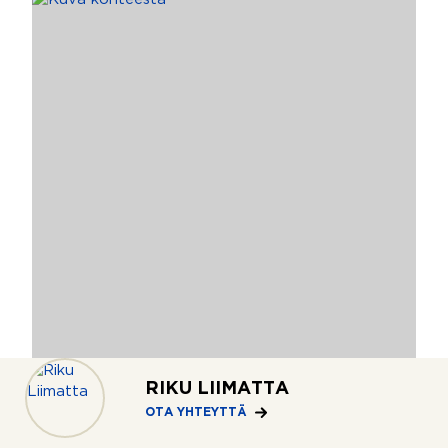
RIKU LIIMATTA
2
Torkkelinmäki/Kallio, Helsinki
23 m
OTA YHTEYTTÄ
Pengerkatu 22