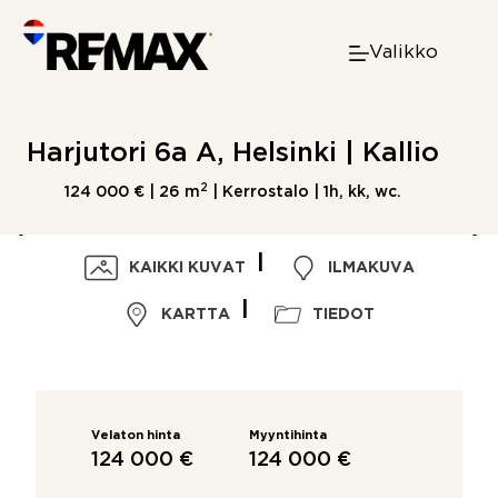
Skip
to
Valikko
content
Harjutori 6a A, Helsinki | Kallio
2
124 000 € |
26 m
| Kerrostalo | 1h, kk, wc.
KAIKKI KUVAT
ILMAKUVA
KARTTA
TIEDOT
Velaton hinta
Myyntihinta
124 000 €
124 000 €