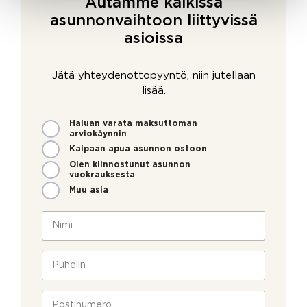
Autamme kaikissa
asunnonvaihtoon liittyvissä
asioissa
Jätä yhteydenottopyyntö, niin jutellaan
lisää.
M
Haluan varata maksuttoman
i
arviokäynnin
t
Kaipaan apua asunnon ostoon
e
Olen kiinnostunut asunnon
n
vuokrauksesta
v
Muu asia
o
i
N
m
i
m
m
e
i
P
o
*
u
l
h
l
e
P
a