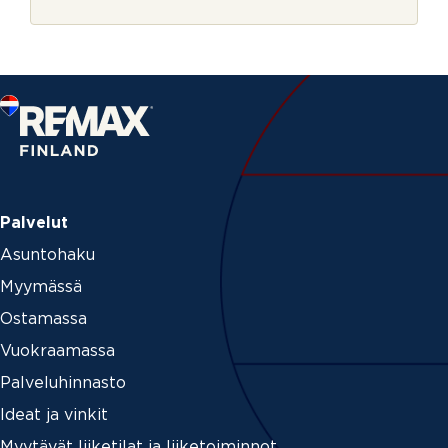
r
l
j
i
e
n
o
f
f
i
c
e
_
i
d
Palvelut
Asuntohaku
Myymässä
Ostamassa
Vuokraamassa
Palveluhinnasto
Ideat ja vinkit
Myytävät liiketilat ja liiketoiminnot