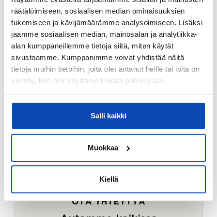
Ostotoimeksiantopalvelumme sopii myös esimerkiksi
räätälöimiseen, sosiaalisen median ominaisuuksien
sijoitus- ja vapaa-ajan asuntojen ostoon.
tukemiseen ja kävijämäärämme analysoimiseen. Lisäksi
jaamme sosiaalisen median, mainosalan ja analytiikka-
LUE LISÄÄ
alan kumppaneillemme tietoja siitä, miten käytät
sivustoamme. Kumppanimme voivat yhdistää näitä
tietoja muihin tietoihin, joita olet antanut heille tai joita on
kerätty, kun olet käyttänyt heidän palvelujaan.
Salli kaikki
Muokkaa
Kiellä
OTA YHTEYTTÄ