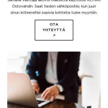
Samalla välittäjä aktivoi maksutta käyttöösi REMAX
Ostovahdin. Saat tiedon sähköpostiisi, kun juuri
sinun kriteereihisi sopivia kohteita tulee myyntiin.
OTA
YHTEYTTÄ