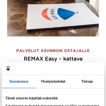
PALVELUT ASUNNON OSTAJALLE
REMAX Easy – kattava
palvelupaketti asunnon ostoon
REMAX Easy on palvelupakettimme asunnon
ostajille.
Tee ostotoimeksianto ja etsimme juuri
Suostumus
Yksityiskohdat
Tietoja
sinulle sopivan kodin, eikä sinun tarvitse nähdä
vaivaa sen löytämiseksi.
Tämä sivusto käyttää evästeitä
Hoidamme koko ostoprosessin puolestasi.
Käytämme evästeitä tarjoamamme sisällön ja mainosten