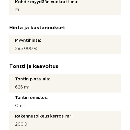
Kohde myydään vuokrattuna:
Ei
Hinta ja kustannukset
Myyntihinta:
285 000 €
Tontti ja kaavoitus
Tontin pinta-ala:
2
626 m
Tontin omistus:
Oma
2
Rakennusoikeus kerros-m
:
200,0