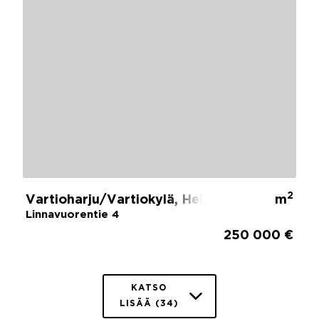
2
Vartioharju/Vartiokylä, Helsinki
m
Linnavuorentie 4
250 000 €
KATSO
LISÄÄ (34)