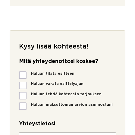
Kysy lisää kohteesta!
Mitä yhteydenottosi koskee?
M
Haluan tilata esitteen
i
t
Haluan varata esittelyajan
ä
Haluan tehdä kohteesta tarjouksen
y
h
Haluan maksuttoman arvion asunnostani
t
e
y
Yhteystietosi
d
e
N