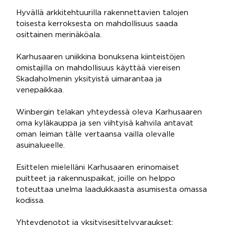
Hyvällä arkkitehtuurilla rakennettavien talojen
toisesta kerroksesta on mahdollisuus saada
osittainen merinäköala.
Karhusaaren uniikkina bonuksena kiinteistöjen
omistajilla on mahdollisuus käyttää viereisen
Skadaholmenin yksityistä uimarantaa ja
venepaikkaa.
Winbergin telakan yhteydessä oleva Karhusaaren
oma kyläkauppa ja sen viihtyisä kahvila antavat
oman leiman tälle vertaansa vailla olevalle
asuinalueelle.
Esittelen mielelläni Karhusaaren erinomaiset
puitteet ja rakennuspaikat, joille on helppo
toteuttaa unelma laadukkaasta asumisesta omassa
kodissa.
Yhteydenotot ja yksityisesittelyvaraukset: