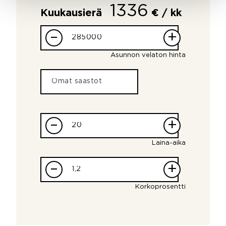
1336
Kuukausierä
€ / kk
–
+
Asunnon velaton hinta
–
+
Laina-aika
–
+
Korkoprosentti