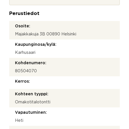
d
j
e
a
n
Perustiedot
*
o
t
Osoite:
t
Majakkakuja 3B 00890 Helsinki
o
s
Kaupunginosa/kylä:
i
Karhusaari
Kohdenumero:
80504070
Kerros:
Kohteen tyyppi:
Omakotitalotontti
Vapautuminen:
Heti