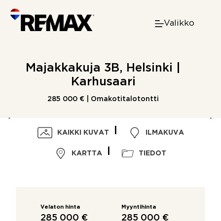
Skip
to
Valikko
content
Majakkakuja 3B, Helsinki |
Karhusaari
285 000 € | Omakotitalotontti
KAIKKI KUVAT
ILMAKUVA
KARTTA
TIEDOT
Velaton hinta
Myyntihinta
285 000 €
285 000 €