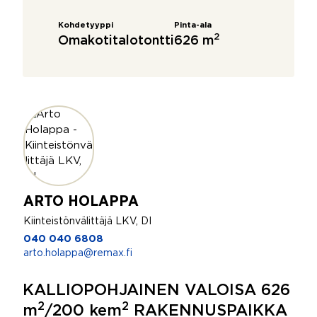
Kohdetyyppi
Pinta-ala
2
Omakotitalotontti
626 m
ARTO HOLAPPA
Kiinteistönvälittäjä LKV, DI
040 040 6808
arto.holappa@remax.fi
KALLIOPOHJAINEN VALOISA 626
2
2
m
/200 kem
RAKENNUSPAIKKA