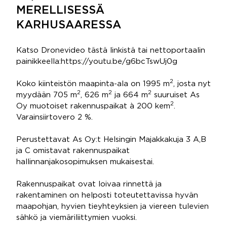
MERELLISESSÄ
KARHUSAARESSA
Katso Dronevideo tästä linkistä tai nettoportaalin
painikkeella:https://youtu.be/g6bcTswUj0g
2
Koko kiinteistön maapinta-ala on 1995 m
, josta nyt
2
2
2
myydään 705 m
, 626 m
ja 664 m
suuruiset As
2
Oy muotoiset rakennuspaikat à 200 kem
.
Varainsiirtovero 2 %.
Perustettavat As Oy:t Helsingin Majakkakuja 3 A,B
ja C omistavat rakennuspaikat
hallinnanjakosopimuksen mukaisestai.
Rakennuspaikat ovat loivaa rinnettä ja
rakentaminen on helposti toteutettavissa hyvän
maapohjan, hyvien tieyhteyksien ja viereen tulevien
sähkö ja viemäriliittymien vuoksi.