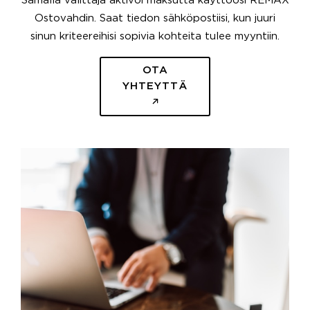
Samalla välittäjä aktivoi maksutta käyttöösi REMAX
Ostovahdin. Saat tiedon sähköpostiisi, kun juuri
sinun kriteereihisi sopivia kohteita tulee myyntiin.
OTA
YHTEYTTÄ