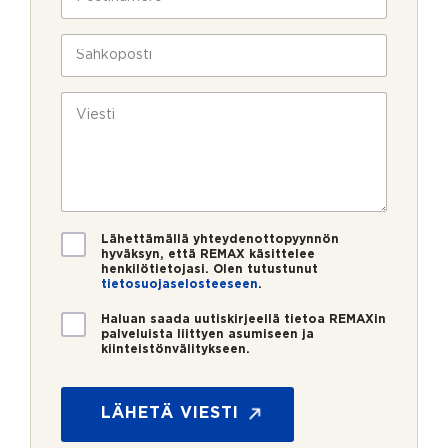
l
o
a
i
s
v
n
t
S
u
*
i
ä
k
n
h
s
u
k
V
i
m
ö
i
e
p
e
r
o
s
o
s
t
*
t
i
i
*
V
Lähettämällä yhteydenottopyynnön
a
hyväksyn, että REMAX käsittelee
henkilötietojasi. Olen tutustunut
h
tietosuojaselosteeseen
.
v
i
U
Haluan saada uutiskirjeellä tietoa REMAXin
s
u
palveluista liittyen asumiseen ja
t
kiinteistönvälitykseen.
t
u
i
s
s
*
k
LÄHETÄ VIESTI
i