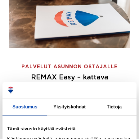
PALVELUT ASUNNON OSTAJALLE
REMAX Easy – kattava
palvelupaketti asunnon ostoon
REMAX Easy on palvelupakettimme asunnon
ostajille.
Tee ostotoimeksianto ja etsimme juuri
Suostumus
Yksityiskohdat
Tietoja
sinulle sopivan kodin, eikä sinun tarvitse nähdä
vaivaa sen löytämiseksi.
Tämä sivusto käyttää evästeitä
Hoidamme koko ostoprosessin puolestasi.
Käytämme evästeitä tarjoamamme sisällön ja mainosten