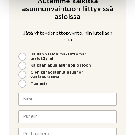
Autamme kaikissa
asunnonvaihtoon liittyvissä
asioissa
Jätä yhteydenottopyyntö, niin jutellaan
lisää.
M
Haluan varata maksuttoman
i
arviokäynnin
t
Kaipaan apua asunnon ostoon
e
Olen kiinnostunut asunnon
n
vuokrauksesta
v
Muu asia
o
M
i
N
i
m
i
t
m
m
e
e
i
P
n
o
*
u
l
h
l
e
P
a