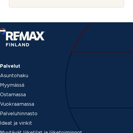
r
j
e
Palvelut
Asuntohaku
Myymässä
Ostamassa
Vuokraamassa
Palveluhinnasto
Ideat ja vinkit
Myytävät liiketilat ja liiketoiminnot