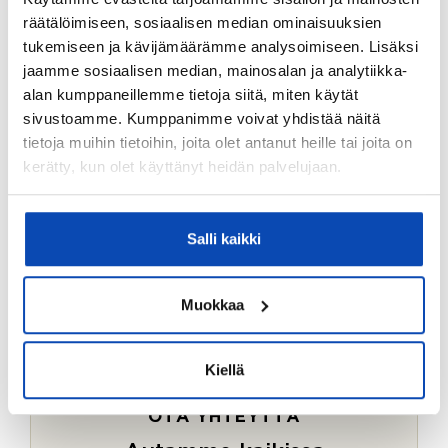
Ostotoimeksiantopalvelumme sopii myös esimerkiksi
räätälöimiseen, sosiaalisen median ominaisuuksien
sijoitus- ja vapaa-ajan asuntojen ostoon.
tukemiseen ja kävijämäärämme analysoimiseen. Lisäksi
jaamme sosiaalisen median, mainosalan ja analytiikka-
LUE LISÄÄ
alan kumppaneillemme tietoja siitä, miten käytät
sivustoamme. Kumppanimme voivat yhdistää näitä
tietoja muihin tietoihin, joita olet antanut heille tai joita on
kerätty, kun olet käyttänyt heidän palvelujaan.
Salli kaikki
Muokkaa
Kiellä
OTA YHTEYTTÄ