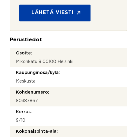
t
n
o
t
s
_
LÄHETÄ VIESTI
u
p
o
a
j
g
a
e
Perustiedot
*
Osoite:
Mikonkatu 8 00100 Helsinki
Kaupunginosa/kylä:
Keskusta
Kohdenumero:
80387867
Kerros:
9/10
Kokonaispinta-ala: