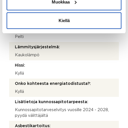
Betoni
Muokkaa
Kattotyyppi:
Harjakatto
Kiellä
Katemateriaali:
Pelti
Lämmitysjärjestelmä:
Kaukolämpö
Hissi:
Kyllä
Onko kohteesta energiatodistusta?:
Kyllä
Lisätietoja kunnossapitotarpeesta:
Kunnossapitotarveselvitys vuosille 2024 - 2028,
pyydä välittäjältä
Asbestikartoitus: