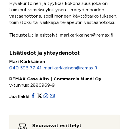
Hyväkuntoinen ja tyylikäs kokonaisuus joka on
toiminut viimeksi yksityisen terveydenhoidon
vastaanottona, sopii moneen käyttötarkoitukseen,
toimistoksi tai vaikkapa terapeutin vastaanotoksi.
Tiedustelut ja esittelyt, mari.karkkainen@remax.fi
Lisätiedot ja yhteydenotot
Mari Kärkkäinen
040 596 77 41
,
mari.karkkainen@remax.fi
REMAX Casa Alto | Commercia Mundi Oy
y-tunnus: 2886969-9
Jaa linkki
Seuraavat esittelyt