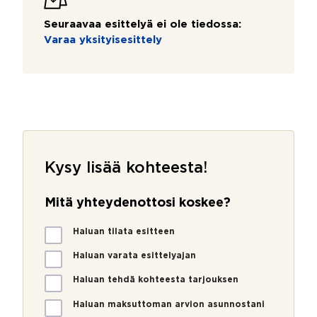
Seuraavaa esittelyä ei ole tiedossa:
Varaa yksityisesittely
Kysy lisää kohteesta!
Mitä yhteydenottosi koskee?
M
Haluan tilata esitteen
i
t
Haluan varata esittelyajan
ä
Haluan tehdä kohteesta tarjouksen
y
h
Haluan maksuttoman arvion asunnostani
t