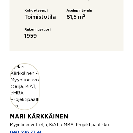
Kohdetyyppi
Asuinpinta-ala
2
Toimistotila
81,5 m
Rakennusvuosi
1959
MARI KÄRKKÄINEN
Myyntineuvottelija, KiAT, eMBA, Projektipäällikkö
040 596 77 41