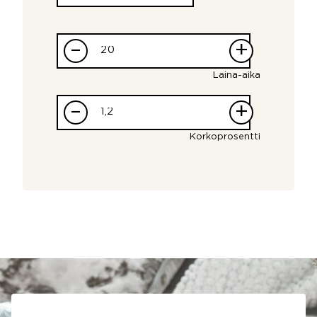
–
+
Laina-aika
–
+
Korkoprosentti