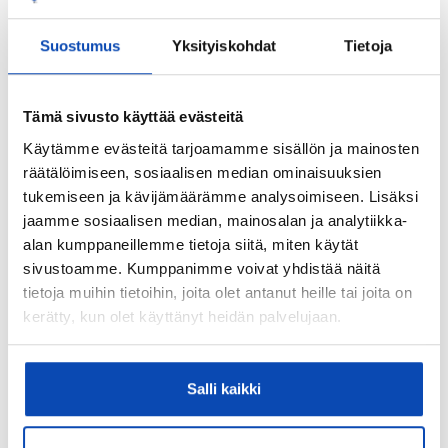
0091-0002-0097-0001
Kiinteistönhoidosta vastaa:
Suostumus
Yksityiskohdat
Tietoja
Huoltoyhtiö
Isännöitsijätoimisto:
Tämä sivusto käyttää evästeitä
Suomen Kiinteistöyhtymä Oy
Käytämme evästeitä tarjoamamme sisällön ja mainosten
Sähköposti:
räätälöimiseen, sosiaalisen median ominaisuuksien
rauli@kiinteistoyhtyma.fi
tukemiseen ja kävijämäärämme analysoimiseen. Lisäksi
jaamme sosiaalisen median, mainosalan ja analytiikka-
Isännöitsijäntodistuksen päivämäärä:
alan kumppaneillemme tietoja siitä, miten käytät
17.01.2025
sivustoamme. Kumppanimme voivat yhdistää näitä
tietoja muihin tietoihin, joita olet antanut heille tai joita on
Valmistumisvuosi:
kerätty, kun olet käyttänyt heidän palvelujaan.
1959
Käyttöönottovuosi:
1959
Salli kaikki
Rakennus- ja pintamateriaalit: