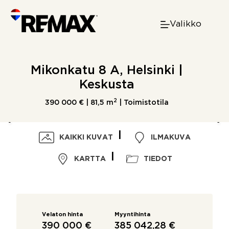
Skip
to
Valikko
content
Mikonkatu 8 A, Helsinki |
Keskusta
2
390 000 € |
81,5 m
| Toimistotila
KAIKKI KUVAT
ILMAKUVA
KARTTA
TIEDOT
Velaton hinta
Myyntihinta
390 000 €
385 042,28 €