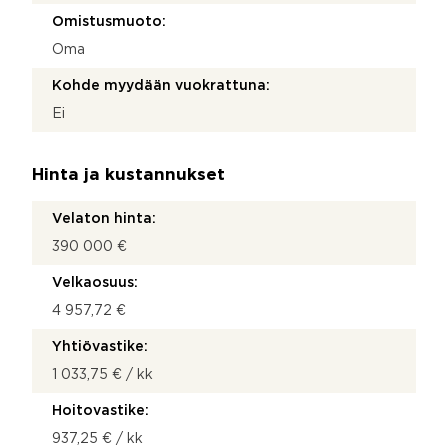
Omistusmuoto:
Oma
Kohde myydään vuokrattuna:
Ei
Hinta ja kustannukset
Velaton hinta:
390 000 €
Velkaosuus:
4 957,72 €
Yhtiövastike:
1 033,75 € / kk
Hoitovastike:
937,25 € / kk