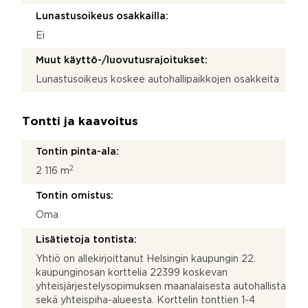
Lunastusoikeus osakkailla:
Ei
Muut käyttö-/luovutusrajoitukset:
Lunastusoikeus koskee autohallipaikkojen osakkeita
Tontti ja kaavoitus
Tontin pinta-ala:
2
2 116 m
Tontin omistus:
Oma
Lisätietoja tontista:
Yhtiö on allekirjoittanut Helsingin kaupungin 22.
kaupunginosan korttelia 22399 koskevan
yhteisjärjestelysopimuksen maanalaisesta autohallista
sekä yhteispiha-alueesta. Korttelin tonttien 1-4