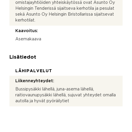
omistajayhtiöiden yhteiskäytössä ovat Asunto Oy
Helsingin Tenderissä sijaitseva kerhotila ja pesulat
sekä Asunto Oy Helsingin Bristollarissa sijaitsevat
kerhotilat.
Kaavoitus:
Asemakaava
Lisätiedot
LÄHIPALVELUT
Liikenneyhteydet:
Bussipysäkki lähellä, juna-asema lähellä,
raitiovaunupysäkki lähellä, sujuvat yhteydet omalla
autolla ja hyvät pyöräilytiet