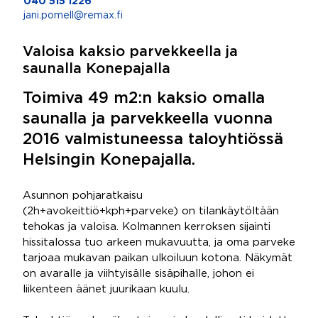
040 515 1226
jani.pomell@remax.fi
Valoisa kaksio parvekkeella ja
saunalla Konepajalla
Toimiva 49 m2:n kaksio omalla
saunalla ja parvekkeella vuonna
2016 valmistuneessa taloyhtiössä
Helsingin Konepajalla.
Asunnon pohjaratkaisu
(2h+avokeittiö+kph+parveke) on tilankäytöltään
tehokas ja valoisa. Kolmannen kerroksen sijainti
hissitalossa tuo arkeen mukavuutta, ja oma parveke
tarjoaa mukavan paikan ulkoiluun kotona. Näkymät
on avaralle ja viihtyisälle sisäpihalle, johon ei
liikenteen äänet juurikaan kuulu.