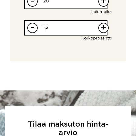
–
+
Laina-aika
–
+
Korkoprosentti
Tilaa maksuton hinta-
arvio