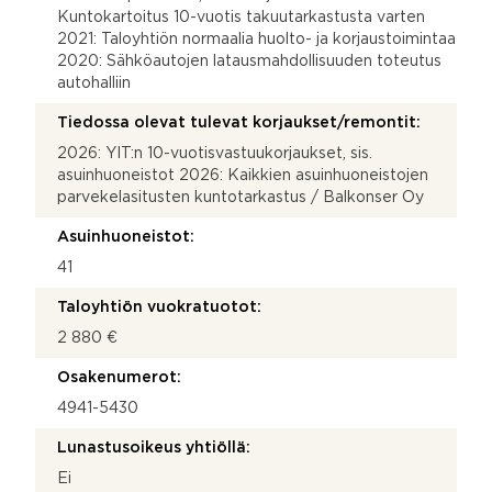
Kuntokartoitus 10-vuotis takuutarkastusta varten
2021: Taloyhtiön normaalia huolto- ja korjaustoimintaa
2020: Sähköautojen latausmahdollisuuden toteutus
autohalliin
Tiedossa olevat tulevat korjaukset/remontit:
2026: YIT:n 10-vuotisvastuukorjaukset, sis.
asuinhuoneistot 2026: Kaikkien asuinhuoneistojen
parvekelasitusten kuntotarkastus / Balkonser Oy
Asuinhuoneistot:
41
Taloyhtiön vuokratuotot:
2 880 €
Osakenumerot:
4941-5430
Lunastusoikeus yhtiöllä:
Ei