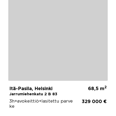
2
Itä-Pasila, Helsinki
68,5 m
Jarrumiehenkatu 2 B 83
3h+avokeittiö+lasitettu parve
329 000 €
ke