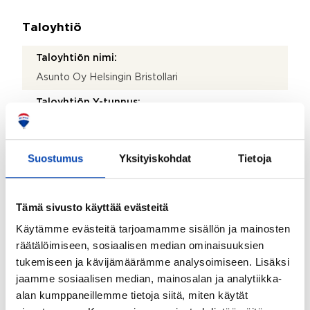
Taloyhtiö
Taloyhtiön nimi:
Asunto Oy Helsingin Bristollari
Taloyhtiön Y-tunnus:
2292469-3
Kiinteistötunnus:
Suostumus
Yksityiskohdat
Tietoja
091-022-0399-0003
Kiinteistönhoidosta vastaa:
Tämä sivusto käyttää evästeitä
Huoltoyhtiö
Käytämme evästeitä tarjoamamme sisällön ja mainosten
Lisätietoja kiinteistönhoidosta:
räätälöimiseen, sosiaalisen median ominaisuuksien
Kotikatu Alppila
tukemiseen ja kävijämäärämme analysoimiseen. Lisäksi
jaamme sosiaalisen median, mainosalan ja analytiikka-
Isännöitsijätoimisto:
alan kumppaneillemme tietoja siitä, miten käytät
Kiinteistö-Tahkola Helsinki Oy