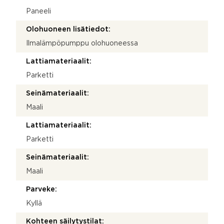
Paneeli
Olohuoneen lisätiedot:
Ilmalämpöpumppu olohuoneessa
Lattiamateriaalit:
Parketti
Seinämateriaalit:
Maali
Lattiamateriaalit:
Parketti
Seinämateriaalit:
Maali
Parveke:
Kyllä
Kohteen säilytystilat: