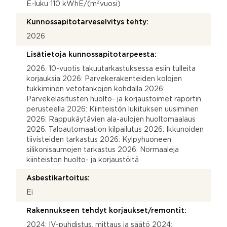
2
E-luku 110 kWhE/(m
vuosi)
Kunnossapitotarveselvitys tehty:
2026
Lisätietoja kunnossapitotarpeesta:
2026: 10-vuotis takuutarkastuksessa esiin tulleita
korjauksia 2026: Parvekerakenteiden kolojen
tukkiminen vetotankojen kohdalla 2026:
Parvekelasitusten huolto- ja korjaustoimet raportin
perusteella 2026: Kiinteistön lukituksen uusiminen
2026: Rappukäytävien ala-aulojen huoltomaalaus
2026: Taloautomaation kilpailutus 2026: Ikkunoiden
tiivisteiden tarkastus 2026: Kylpyhuoneen
silikonisaumojen tarkastus 2026: Normaaleja
kiinteistön huolto- ja korjaustöitä
Asbestikartoitus:
Ei
Rakennukseen tehdyt korjaukset/remontit:
2024: IV-puhdistus, mittaus ja säätö 2024: