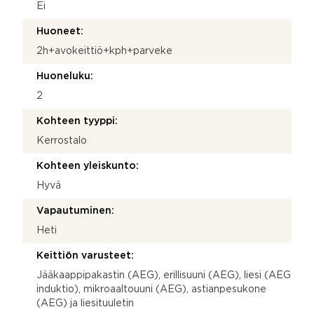
Ei
Huoneet:
2h+avokeittiö+kph+parveke
Huoneluku:
2
Kohteen tyyppi:
Kerrostalo
Kohteen yleiskunto:
Hyvä
Vapautuminen:
Heti
Keittiön varusteet:
Jääkaappipakastin (AEG), erillisuuni (AEG), liesi (AEG
induktio), mikroaaltouuni (AEG), astianpesukone
(AEG) ja liesituuletin