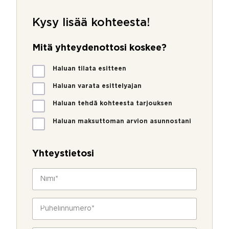
Kysy lisää kohteesta!
Mitä yhteydenottosi koskee?
M
Haluan tilata esitteen
i
t
Haluan varata esittelyajan
ä
Haluan tehdä kohteesta tarjouksen
y
h
Haluan maksuttoman arvion asunnostani
t
e
y
Yhteystietosi
d
e
N
n
i
o
m
t
i
P
t
*
u
o
h
s