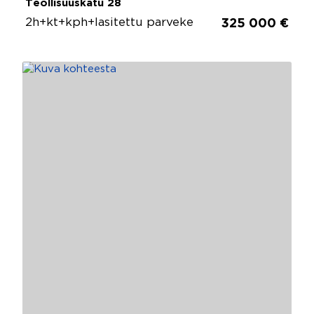
Teollisuuskatu 28
2h+kt+kph+lasitettu parveke
325 000 €