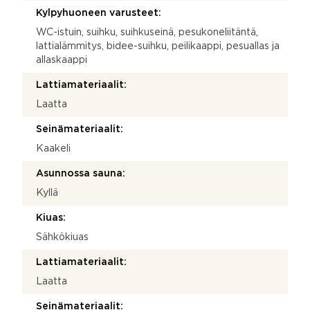
Kylpyhuoneen varusteet:
WC-istuin, suihku, suihkuseinä, pesukoneliitäntä,
lattialämmitys, bidee-suihku, peilikaappi, pesuallas ja
allaskaappi
Lattiamateriaalit:
Laatta
Seinämateriaalit:
Kaakeli
Asunnossa sauna:
Kyllä
Kiuas:
Sähkökiuas
Lattiamateriaalit:
Laatta
Seinämateriaalit: