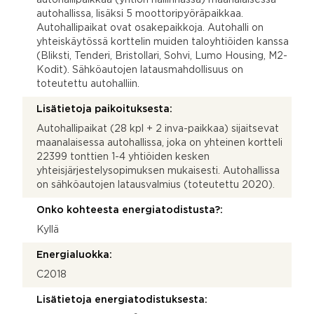
autohallissa, lisäksi 5 moottoripyöräpaikkaa.
Autohallipaikat ovat osakepaikkoja. Autohalli on
yhteiskäytössä korttelin muiden taloyhtiöiden kanssa
(Bliksti, Tenderi, Bristollari, Sohvi, Lumo Housing, M2-
Kodit). Sähköautojen latausmahdollisuus on
toteutettu autohalliin.
Lisätietoja paikoituksesta:
Autohallipaikat (28 kpl + 2 inva-paikkaa) sijaitsevat
maanalaisessa autohallissa, joka on yhteinen kortteli
22399 tonttien 1-4 yhtiöiden kesken
yhteisjärjestelysopimuksen mukaisesti. Autohallissa
on sähköautojen latausvalmius (toteutettu 2020).
Onko kohteesta energiatodistusta?:
Kyllä
Energialuokka:
C2018
Lisätietoja energiatodistuksesta: