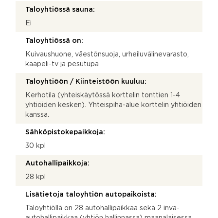
Taloyhtiössä sauna:
Ei
Taloyhtiössä on:
Kuivaushuone, väestönsuoja, urheiluvälinevarasto,
kaapeli-tv ja pesutupa
Taloyhtiöön / Kiinteistöön kuuluu:
Kerhotila (yhteiskäytössä korttelin tonttien 1-4
yhtiöiden kesken). Yhteispiha-alue korttelin yhtiöiden
kanssa.
Sähköpistokepaikkoja:
30 kpl
Autohallipaikkoja:
28 kpl
Lisätietoja taloyhtiön autopaikoista:
Taloyhtiöllä on 28 autohallipaikkaa sekä 2 inva-
autohallipaikkaa (yhtiön hallinnassa) maanalaisessa