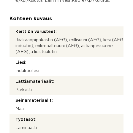
€/kpl/kulutus. Lämmin vesi 9,80 €/kpl/kulutus.
Kohteen kuvaus
Keittiön varusteet:
Jääkaappipakastin (AEG), erillisuuni (AEG), liesi (AEG
induktio), mikroaaltouuni (AEG), astianpesukone
(AEG) ja liesituuletin
Liesi:
Induktioliesi
Lattiamateriaalit:
Parketti
Seinämateriaalit:
Maali
Työtasot:
Laminaatti