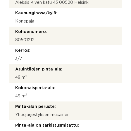
Aleksis Kiven katu 43 00520 Helsinki
o
s
Kaupunginosa/kylä:
i
l
Konepaja
i
s
Kohdenumero:
t
80501212
i
n
Kerros:
g
_
3/7
i
Asuintilojen pinta-ala:
d
2
49 m
Kokonaispinta-ala:
2
49 m
Pinta-alan peruste:
Yhtiöjärjestyksen mukainen
Pinta-ala on tarkistusmitattu: