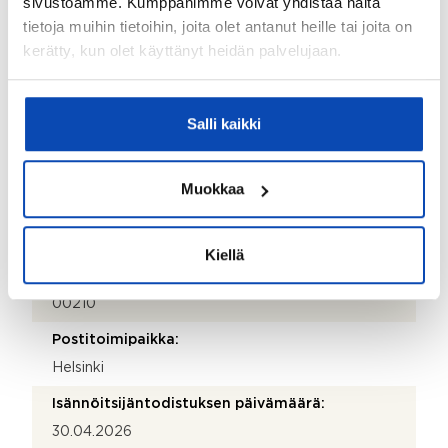
sivustoamme. Kumppanimme voivat yhdistää näitä
Isännöitsijän nimi:
tietoja muihin tietoihin, joita olet antanut heille tai joita on
Inna Lindholm
kerätty, kun olet käyttänyt heidän palvelujaan.
Sähköposti:
inna.lindholm@kiinteistotahkola.fi
Salli kaikki
Puhelinnumero:
358 207 488 285
Muokkaa
Katuosoite:
Itälahdenkatu 15-17
Kiellä
Postinumero:
00210
Postitoimipaikka:
Helsinki
Isännöitsijäntodistuksen päivämäärä:
30.04.2026