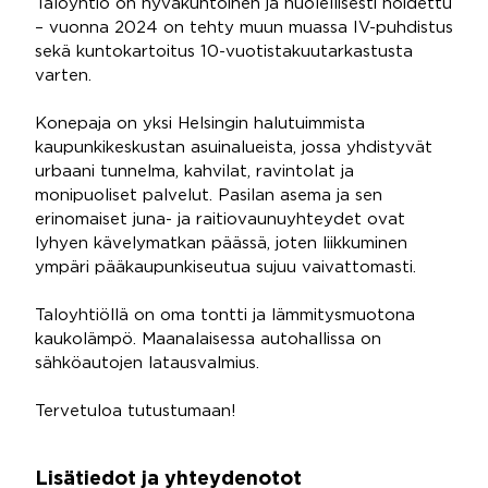
Taloyhtiö on hyväkuntoinen ja huolellisesti hoidettu
– vuonna 2024 on tehty muun muassa IV-puhdistus
sekä kuntokartoitus 10-vuotistakuutarkastusta
varten.
Konepaja on yksi Helsingin halutuimmista
kaupunkikeskustan asuinalueista, jossa yhdistyvät
urbaani tunnelma, kahvilat, ravintolat ja
monipuoliset palvelut. Pasilan asema ja sen
erinomaiset juna- ja raitiovaunuyhteydet ovat
lyhyen kävelymatkan päässä, joten liikkuminen
ympäri pääkaupunkiseutua sujuu vaivattomasti.
Taloyhtiöllä on oma tontti ja lämmitysmuotona
kaukolämpö. Maanalaisessa autohallissa on
sähköautojen latausvalmius.
Tervetuloa tutustumaan!
Lisätiedot ja yhteydenotot