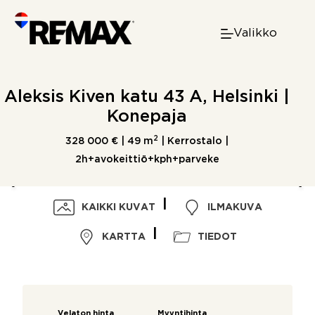
Skip
to
Valikko
content
Aleksis Kiven katu 43 A, Helsinki |
Konepaja
2
328 000 € |
49 m
| Kerrostalo |
2h+avokeittiö+kph+parveke
KAIKKI KUVAT
ILMAKUVA
KARTTA
TIEDOT
Velaton hinta
Myyntihinta