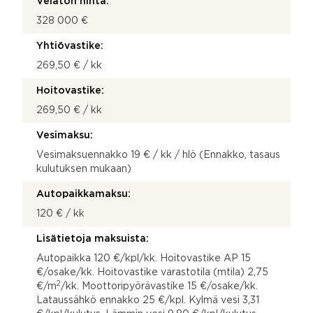
Velaton hinta:
328 000 €
Yhtiövastike:
269,50 € / kk
Hoitovastike:
269,50 € / kk
Vesimaksu:
Vesimaksuennakko 19 € / kk / hlö (Ennakko, tasaus
kulutuksen mukaan)
Autopaikkamaksu:
120 € / kk
Lisätietoja maksuista:
Autopaikka 120 €/kpl/kk. Hoitovastike AP 15
€/osake/kk. Hoitovastike varastotila (mtila) 2,75
2
€/m
/kk. Moottoripyörävastike 15 €/osake/kk.
Lataussähkö ennakko 25 €/kpl. Kylmä vesi 3,31