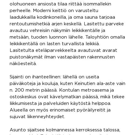
olohuoneen ansiosta tilaa riittää isommallekin
perheelle. Moderni keittiö on varusteltu
laadukkailla kodinkoneilla, ja oma sauna tarjoaa
rentoutumishetkiä arjen keskellä. Lasitettu parveke
avautuu vehreisiin näkymiin leikkikentälle ja
metsään, tuoden luonnon lähelle. Taloyhtiön omalla
leikkikentällä on lasten turvallista leikkiä.
Lasitetulta eteläparvekkeelta avautuvat avarat
puistonäkymät ilman vastapäisten rakennusten
näköesteitä.
Sijainti on ihanteellinen: lähellä on useita
päiväkoteja ja kouluja, kuten Keinutien ala-aste vain
n. 200 metrin päässä. Kontulan metroasema ja
ostoskeskus ovat kävelymatkan päässä, mikä tekee
liikkumisesta ja palveluiden käytöstä helppoa.
Alueella on myös erinomaiset pyöräilyreitit ja
sujuvat liikenneyhteydet.
Asunto sijaitsee kolmannessa kerroksessa talossa,