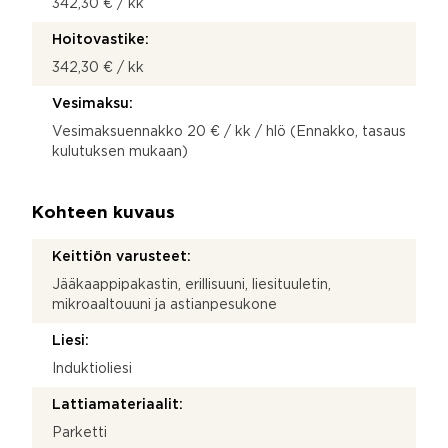
342,30 € / kk
Hoitovastike:
342,30 € / kk
Vesimaksu:
Vesimaksuennakko 20 € / kk / hlö (Ennakko, tasaus
kulutuksen mukaan)
Kohteen kuvaus
Keittiön varusteet:
Jääkaappipakastin, erillisuuni, liesituuletin,
mikroaaltouuni ja astianpesukone
Liesi:
Induktioliesi
Lattiamateriaalit:
Parketti