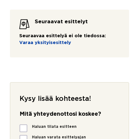
Seuraavat esittelyt
Seuraavaa esittelyä ei ole tiedossa:
Varaa yksityisesittely
Kysy lisää kohteesta!
Mitä yhteydenottosi koskee?
M
Haluan tilata esitteen
i
t
Haluan varata esittelyajan