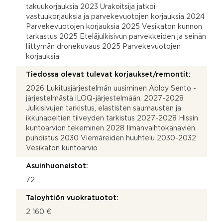
takuukorjauksia 2023 Urakoitsija jatkoi
vastuukorjauksia ja parvekevuotojen korjauksia 2024
Parvekevuotojen korjauksia 2025 Vesikaton kunnon
tarkastus 2025 Eteläjulkisivun parvekkeiden ja seinän
liittymän dronekuvaus 2025 Parvekevuotojen
korjauksia
Tiedossa olevat tulevat korjaukset/remontit:
2026 Lukitusjärjestelmän uusiminen Abloy Sento -
järjestelmästä iLOQ-järjestelmään. 2027-2028
Julkisivujen tarkistus, elastisten saumausten ja
ikkunapeltien tiiveyden tarkistus 2027-2028 Hissin
kuntoarvion tekeminen 2028 Ilmanvaihtokanavien
puhdistus 2030 Viemäreiden huuhtelu 2030-2032
Vesikaton kuntoarvio
Asuinhuoneistot:
72
Taloyhtiön vuokratuotot:
2 160 €