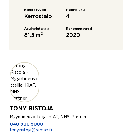
Kohdetyyppi
Huoneluku
Kerrostalo
4
Asuinpinta-ala
Rakennusvuosi
2
81,5 m
2020
TONY RISTOJA
Myyntineuvottelija, KiAT, NHS, Partner
040 900 5000
tony.ristoja@remax.fi