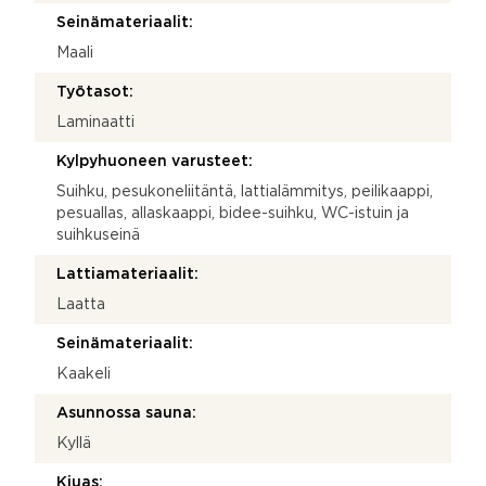
Seinämateriaalit:
Maali
Työtasot:
Laminaatti
Kylpyhuoneen varusteet:
Suihku, pesukoneliitäntä, lattialämmitys, peilikaappi,
pesuallas, allaskaappi, bidee-suihku, WC-istuin ja
suihkuseinä
Lattiamateriaalit:
Laatta
Seinämateriaalit:
Kaakeli
Asunnossa sauna:
Kyllä
Kiuas: