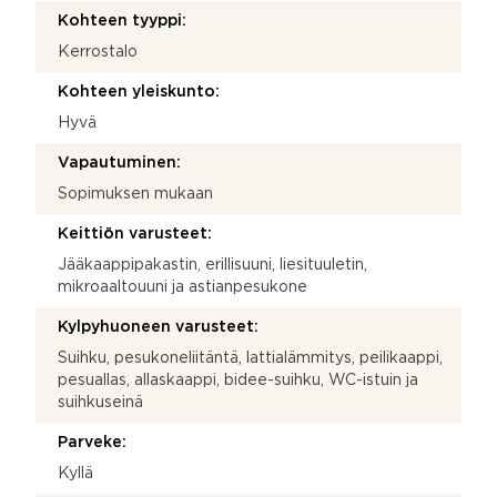
Kohteen tyyppi:
Kerrostalo
Kohteen yleiskunto:
Hyvä
Vapautuminen:
Sopimuksen mukaan
Keittiön varusteet:
Jääkaappipakastin, erillisuuni, liesituuletin,
mikroaaltouuni ja astianpesukone
Kylpyhuoneen varusteet:
Suihku, pesukoneliitäntä, lattialämmitys, peilikaappi,
pesuallas, allaskaappi, bidee-suihku, WC-istuin ja
suihkuseinä
Parveke:
Kyllä