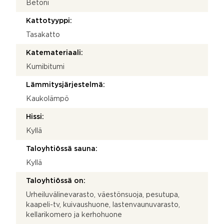
Betoni
Kattotyyppi:
Tasakatto
Katemateriaali:
Kumibitumi
Lämmitysjärjestelmä:
Kaukolämpö
Hissi:
Kyllä
Taloyhtiössä sauna:
Kyllä
Taloyhtiössä on:
Urheiluvälinevarasto, väestönsuoja, pesutupa,
kaapeli-tv, kuivaushuone, lastenvaunuvarasto,
kellarikomero ja kerhohuone