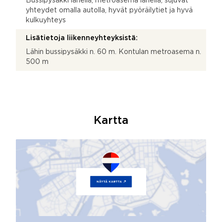
Bussipysäkki lähellä, metroasema lähellä, sujuvat
yhteydet omalla autolla, hyvät pyöräilytiet ja hyvä
kulkuyhteys
Lisätietoja liikenneyhteyksistä:
Lähin bussipysäkki n. 60 m. Kontulan metroasema n.
500 m
Kartta