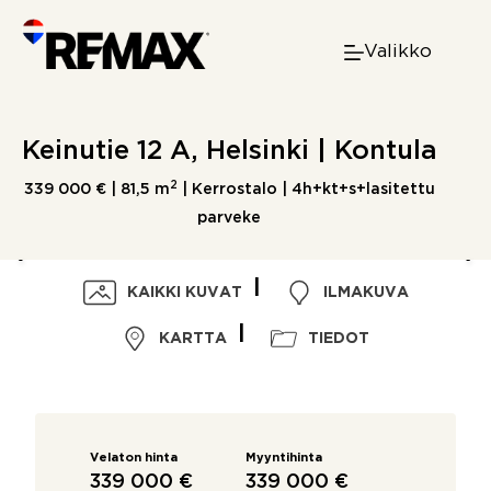
Skip
to
Valikko
content
Keinutie 12 A, Helsinki | Kontula
2
339 000 € |
81,5 m
| Kerrostalo | 4h+kt+s+lasitettu
parveke
KAIKKI KUVAT
ILMAKUVA
KARTTA
TIEDOT
Velaton hinta
Myyntihinta
339 000 €
339 000 €