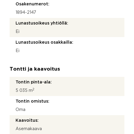
Osakenumerot:
1894-2147
Lunastusoikeus yhtiöllä:
Ei
Lunastusoikeus osakkailla:
Ei
Tontti ja kaavoitus
Tontin pinta-ala:
2
5 035 m
Tontin omistus:
Oma
Kaavoitus:
Asemakaava