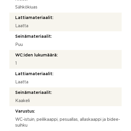
Sähkökiuas
Lattiamateriaalit:
Laatta
Seinämateriaalit:
Puu
WC:iden lukumäärä:
1
Lattiamateriaalit:
Laatta
Seinämateriaalit:
Kaakeli
Varustus:
WC-istuin, peilikaappi, pesuallas, allaskaappi ja bidee-
suihku