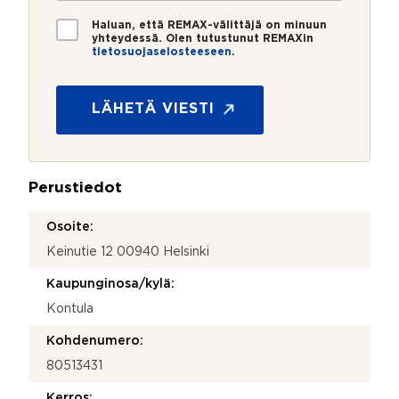
o
i
*
*
T
Haluan, että REMAX-välittäjä on minuun
i
yhteydessä. Olen tutustunut REMAXin
tietosuojaselosteeseen
.
e
t
o
s
LÄHETÄ VIESTI
u
o
j
a
Perustiedot
*
Osoite:
Keinutie 12 00940 Helsinki
Kaupunginosa/kylä:
Kontula
Kohdenumero:
80513431
Kerros: