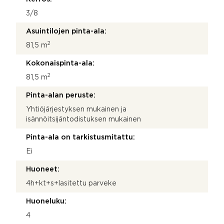
3/8
Asuintilojen pinta-ala:
2
81,5 m
Kokonaispinta-ala:
2
81,5 m
Pinta-alan peruste:
Yhtiöjärjestyksen mukainen ja
isännöitsijäntodistuksen mukainen
Pinta-ala on tarkistusmitattu:
Ei
Huoneet:
4h+kt+s+lasitettu parveke
Huoneluku:
4