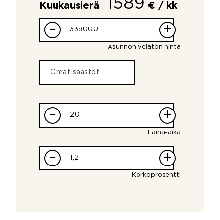
1589
Kuukausierä
€ / kk
–
+
Asunnon velaton hinta
–
+
Laina-aika
–
+
Korkoprosentti