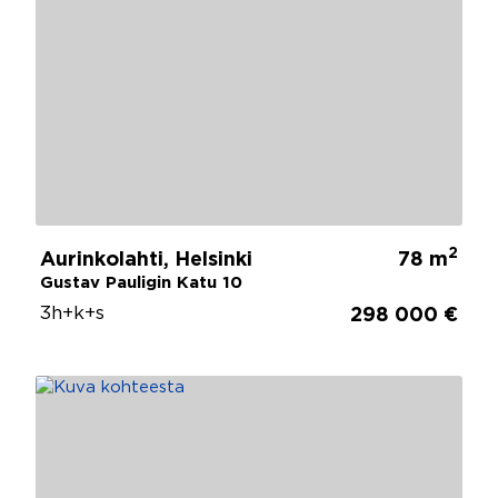
2
Aurinkolahti, Helsinki
78 m
Gustav Pauligin Katu 10
3h+k+s
298 000 €