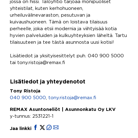
jossa on hissi. Taloyhtiö tarjoaa monipuoliset
yhteistilat, kuten kerhohuoneen,
urheiluvälinevaraston, pesutuvan ja
kuivaushuoneen. Tämä on loistava tilaisuus
perheelle, joka etsii modernia ja viihtyisää kotia
hyvien palveluiden ja kulkuyhteyksien läheltä. Tartu
tilaisuuteen ja tee tästä asunnosta uusi kotisi!
Lisätiedot ja yksityisesittelyt puh. 040 900 5000
tai tony.ristoja@remax.fi
Lisätiedot ja yhteydenotot
Tony Ristoja
040 900 5000
,
tony.ristoja@remax.fi
REMAX Asuntoneliöt | Asunnonkatu Oy LKV
y-tunnus: 2531221-1
Jaa linkki