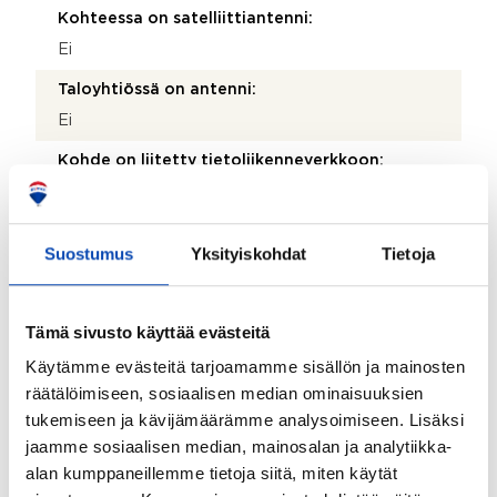
Kohteessa on satelliittiantenni:
Ei
Taloyhtiössä on antenni:
Ei
Kohde on liitetty tietoliikenneverkkoon:
Kyllä
Myyjän aikana huoneistoon tehdyt toimenpiteet:
Suostumus
Yksityiskohdat
Tietoja
2026 Saunan panelointi uusittu. 2026 Uusittu
kylpyhuoneen paneelikatto ja valaistus.
Kohteen yleiskunto:
Tämä sivusto käyttää evästeitä
Hyvä
Käytämme evästeitä tarjoamamme sisällön ja mainosten
räätälöimiseen, sosiaalisen median ominaisuuksien
tukemiseen ja kävijämäärämme analysoimiseen. Lisäksi
Taloyhtiö
jaamme sosiaalisen median, mainosalan ja analytiikka-
alan kumppaneillemme tietoja siitä, miten käytät
Taloyhtiön nimi: