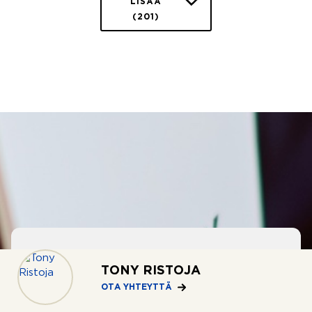
LISÄÄ
(201)
TONY RISTOJA
OSTOTOIMEKSIANTO
OTA YHTEYTTÄ
Apua asunnon ostoon