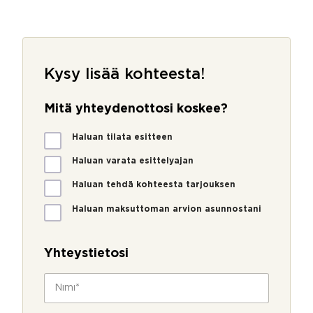
Kysy lisää kohteesta!
Mitä yhteydenottosi koskee?
M
Haluan tilata esitteen
i
t
Haluan varata esittelyajan
ä
Haluan tehdä kohteesta tarjouksen
y
h
Haluan maksuttoman arvion asunnostani
t
e
y
Yhteystietosi
d
e
N
n
i
o
m
t