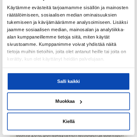
Sähköpistokepaikkoja:
Käytämme evästeitä tarjoamamme sisällön ja mainosten
räätälöimiseen, sosiaalisen median ominaisuuksien
6 kpl
tukemiseen ja kävijämäärämme analysoimiseen. Lisäksi
Kunnossapitotarveselvitys tehty:
jaamme sosiaalisen median, mainosalan ja analytiikka-
2025
alan kumppaneillemme tietoja siitä, miten käytät
sivustoamme. Kumppanimme voivat yhdistää näitä
Asbestikartoitus:
tietoja muihin tietoihin, joita olet antanut heille tai joita on
Ei
kerätty, kun olet käyttänyt heidän palvelujaan.
Rakennukseen tehdyt korjaukset/remontit:
kaukolämmön alajakokeskus uusittu 1996,
parvekkeiden korjaus, pihakorjaukset, julkisivut 2002-
Salli kaikki
2004, ikkunat korjattu 2004, vesikaton uusiminen, IV-
kanavien puhdistus 2012, porrashuoneiden maalaus ja
valaistus 2015, LVIS Saneeraus, lämpö-
Muokkaa
vesijärjestelmät uusittu, huoneistojen märkätilat
uusittu linjasaneerauksen yhteydessä,
sähköjärjestelmät LVIS saneerauksen yhteydessä
Kiellä
2015-2016, talosaunaosaston peruskorjaus
linjasaneerauksen yhteydessä, lämmönjakokeskus
uusittu 2016, porraskäytävien lattioiden ja asuntojen