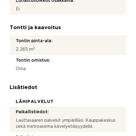
Lunastusoikeus osakkailla:
Ei
Tontti ja kaavoitus
Tontin pinta-ala:
2
2 265 m
Tontin omistus:
Oma
Lisätiedot
LÄHIPALVELUT
Paikallistiedot:
Lauttasaaren palvelut ympärilläsi. Kauppakeskus
sekä metroasema kävelyetäisyydellä.