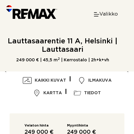
Skip
to
Valikko
content
Lauttasaarentie 11 A, Helsinki |
Lauttasaari
2
249 000 € |
45,5 m
| Kerrostalo | 2h+k+vh
KAIKKI KUVAT
ILMAKUVA
KARTTA
TIEDOT
Velaton hinta
Myyntihinta
249 000 €
249 000 €