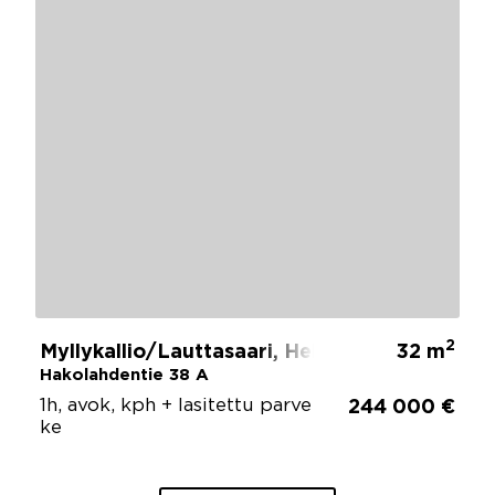
2
Myllykallio/Lauttasaari, Helsinki
32 m
Hakolahdentie 38 A
1h, avok, kph + lasitettu parve
244 000 €
ke