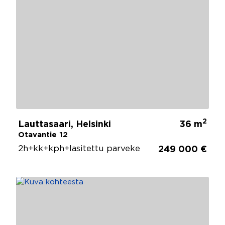
2
Lauttasaari, Helsinki
36 m
Otavantie 12
2h+kk+kph+lasitettu parveke
249 000 €