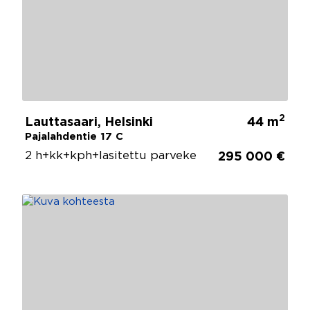
2
Lauttasaari, Helsinki
44 m
Pajalahdentie 17 C
2 h+kk+kph+lasitettu parveke
295 000 €