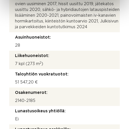
ovien uusiminen 2017, hissit uusittu 2019, jätekatos
uusittu 2020, sähkö- ja hybridiautojen latauspisteiden
lisääminen 2020-2021, painovoimaisten iv-kanavien
hormikartoitus, kiinteistön kuntoarvio 2021, Julkisivun
ja parvekkeiden kuntotutkimus 2024
Asuinhuoneistot:
28
Liikehuoneistot:
2
7 kpl (273 m
)
Taloyhtiön vuokratuotot:
51 547,20 €
Osakenumerot:
2140-2185
Lunastusoikeus yhtiöllä:
Ei