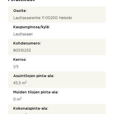
*
Osoite:
Lauttasaarentie 11 00200 Helsinki
Kaupunginosa/kylä:
Lauttasaari
Kohdenumero:
80510253
Kerros:
1/5
Asuintilojen pinta-ala:
2
45,5 m
Muiden tilojen pinta-ala:
2
0 m
Kokonaispinta-ala: