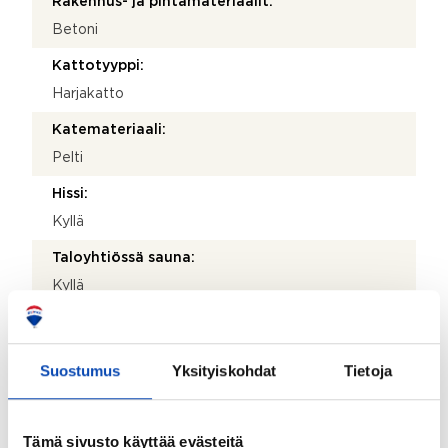
Rakennus- ja pintamateriaalit:
Betoni
Kattotyyppi:
Harjakatto
Katemateriaali:
Pelti
Hissi:
Kyllä
Taloyhtiössä sauna:
Kyllä
Taloyhtiössä on:
Pesutupa, kuivaushuone, kellarikomero, vinttikomero,
Suostumus
Yksityiskohdat
Tietoja
urheiluvälinevarasto ja kaapeli-tv
Piha-autopaikat:
11 kpl
Tämä sivusto käyttää evästeitä