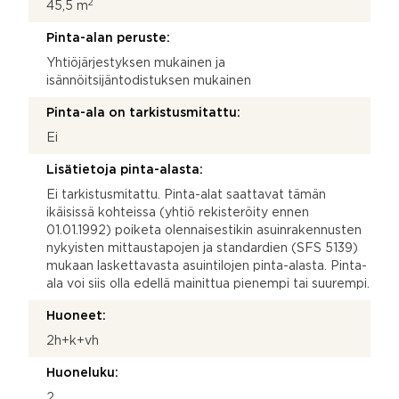
2
45,5 m
Pinta-alan peruste:
Yhtiöjärjestyksen mukainen ja
isännöitsijäntodistuksen mukainen
Pinta-ala on tarkistusmitattu:
Ei
Lisätietoja pinta-alasta:
Ei tarkistusmitattu. Pinta-alat saattavat tämän
ikäisissä kohteissa (yhtiö rekisteröity ennen
01.01.1992) poiketa olennaisestikin asuinrakennusten
nykyisten mittaustapojen ja standardien (SFS 5139)
mukaan laskettavasta asuintilojen pinta-alasta. Pinta-
ala voi siis olla edellä mainittua pienempi tai suurempi.
Huoneet:
2h+k+vh
Huoneluku:
2