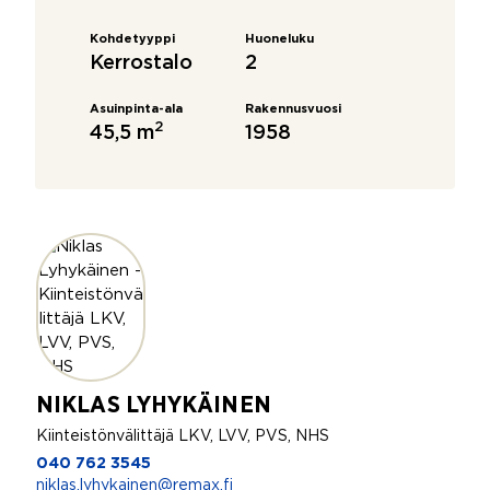
Kohdetyyppi
Huoneluku
Kerrostalo
2
Asuinpinta-ala
Rakennusvuosi
2
45,5 m
1958
NIKLAS LYHYKÄINEN
Kiinteistönvälittäjä LKV, LVV, PVS, NHS
040 762 3545
niklas.lyhykainen@remax.fi