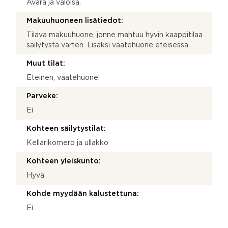
Avara ja valoisa.
Makuuhuoneen lisätiedot:
Tilava makuuhuone, jonne mahtuu hyvin kaappitilaa
säilytystä varten. Lisäksi vaatehuone eteisessä.
Muut tilat:
Eteinen, vaatehuone.
Parveke:
Ei
Kohteen säilytystilat:
Kellarikomero ja ullakko
Kohteen yleiskunto:
Hyvä
Kohde myydään kalustettuna:
Ei