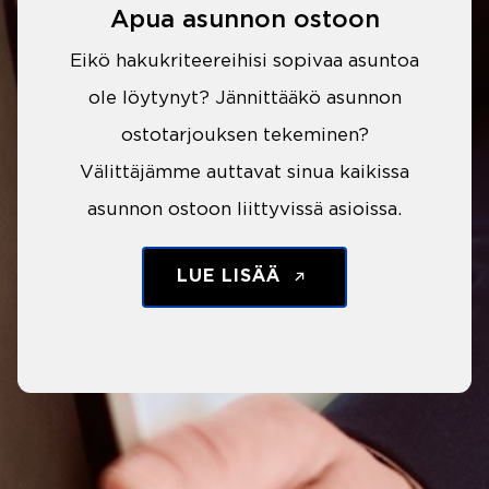
Apua asunnon ostoon
Eikö hakukriteereihisi sopivaa asuntoa
ole löytynyt? Jännittääkö asunnon
ostotarjouksen tekeminen?
Välittäjämme auttavat sinua kaikissa
asunnon ostoon liittyvissä asioissa.
LUE LISÄÄ