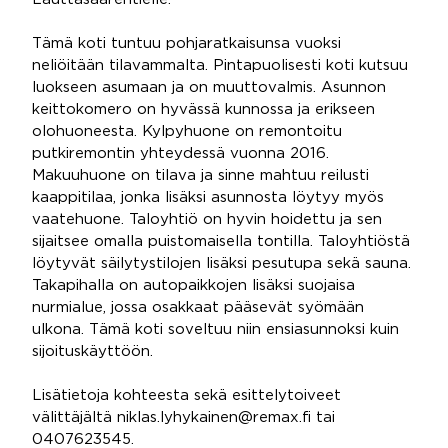
Tämä koti tuntuu pohjaratkaisunsa vuoksi
neliöitään tilavammalta. Pintapuolisesti koti kutsuu
luokseen asumaan ja on muuttovalmis. Asunnon
keittokomero on hyvässä kunnossa ja erikseen
olohuoneesta. Kylpyhuone on remontoitu
putkiremontin yhteydessä vuonna 2016.
Makuuhuone on tilava ja sinne mahtuu reilusti
kaappitilaa, jonka lisäksi asunnosta löytyy myös
vaatehuone. Taloyhtiö on hyvin hoidettu ja sen
sijaitsee omalla puistomaisella tontilla. Taloyhtiöstä
löytyvät säilytystilojen lisäksi pesutupa sekä sauna.
Takapihalla on autopaikkojen lisäksi suojaisa
nurmialue, jossa osakkaat pääsevät syömään
ulkona. Tämä koti soveltuu niin ensiasunnoksi kuin
sijoituskäyttöön.
Lisätietoja kohteesta sekä esittelytoiveet
välittäjältä niklas.lyhykainen@remax.fi tai
0407623545.