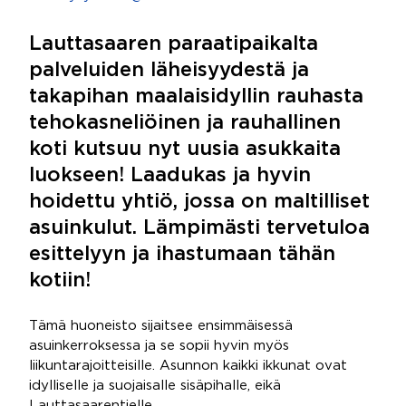
Lauttasaaren paraatipaikalta
palveluiden läheisyydestä ja
takapihan maalaisidyllin rauhasta
tehokasneliöinen ja rauhallinen
koti kutsuu nyt uusia asukkaita
luokseen! Laadukas ja hyvin
hoidettu yhtiö, jossa on maltilliset
asuinkulut. Lämpimästi tervetuloa
esittelyyn ja ihastumaan tähän
kotiin!
Tämä huoneisto sijaitsee ensimmäisessä
asuinkerroksessa ja se sopii hyvin myös
liikuntarajoitteisille. Asunnon kaikki ikkunat ovat
idylliselle ja suojaisalle sisäpihalle, eikä
Lauttasaarentielle.