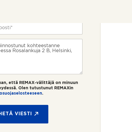
uan, että REMAX-välittäjä on minuun
eydessä. Olen tutustunut REMAXin
tosuojaselosteeseen
.
HETÄ VIESTI