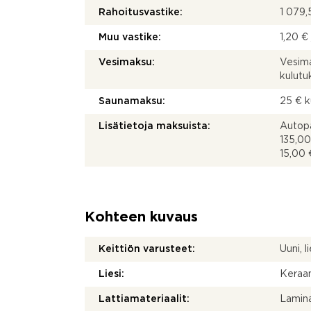
Rahoitusvastike:
1 079,
Muu vastike:
1,20 €
Vesimaksu:
Vesima
kulut
Saunamaksu:
25 € 
Lisätietoja maksuista:
Autopa
135,00
15,00 
Kohteen kuvaus
Keittiön varusteet:
Uuni, 
Liesi:
Keraam
Lattiamateriaalit:
Lamina