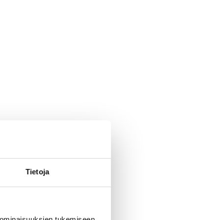
Tietoja
 ominaisuuksien tukemiseen