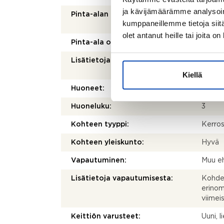
ja kävijämäärämme analysoim
Pinta-alan peruste:
Yhtiöj
kumppaneillemme tietoja siitä
mukai
olet antanut heille tai joita o
Pinta-ala on tarkistusmitattu:
Ei
Lisätietoja pinta-alasta:
Ei tark
pienem
Kiellä
Huoneet:
3h, k, 
Huoneluku:
3
Kohteen tyyppi:
Kerros
Kohteen yleiskunto:
Hyvä
Vapautuminen:
Muu eh
Lisätietoja vapautumisesta:
Kohde 
erinom
viimei
Keittiön varusteet:
Uuni, 