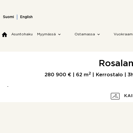
Skip
to
content
Suomi
English
Asuntohaku
Myymässä
Ostamassa
Vuokraam
Rosalan
2
280 900 € |
62 m
| Kerrostalo | 3h
KAI
Velaton hinta
Myyntihinta