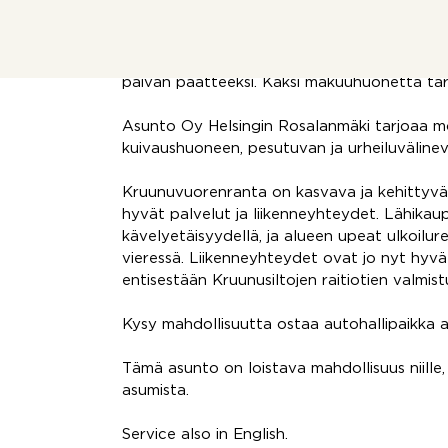
Keittiö on hyvin varusteltu ja sieltä löytyy 
on lattialämmitys ja tilaa pesukoneelle, ja 
päivän päätteeksi. Kaksi makuuhuonetta tarj
Asunto Oy Helsingin Rosalanmäki tarjoaa mon
kuivaushuoneen, pesutuvan ja urheiluväline
Kruunuvuorenranta on kasvava ja kehittyvä a
hyvät palvelut ja liikenneyhteydet. Lähikaup
kävelyetäisyydellä, ja alueen upeat ulkoilur
vieressä. Liikenneyhteydet ovat jo nyt hyvä
entisestään Kruunusiltojen raitiotien valmist
Kysy mahdollisuutta ostaa autohallipaikka
Tämä asunto on loistava mahdollisuus niille
asumista.
Service also in English.