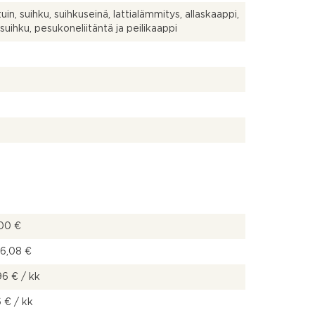
uin, suihku, suihkuseinä, lattialämmitys, allaskaappi,
suihku, pesukoneliitäntä ja peilikaappi
00 €
36,08 €
96 € / kk
 € / kk