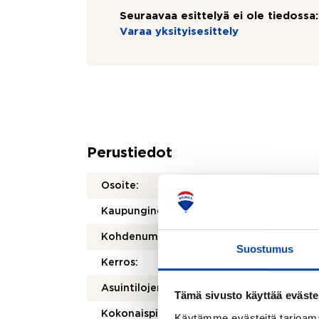
Seuraavaa esittelyä ei ole tiedossa:
Varaa yksityisesittely
Perustiedot
Osoite:
Rosala
Kaupunginosa/kylä:
Kruun
Kohdenumero:
80501
Suostumus
Kerros:
1/5
2
Asuintilojen pinta-ala:
62 m
Tämä sivusto käyttää eväste
2
Kokonaispinta-ala:
62 m
Käytämme evästeitä tarjoama