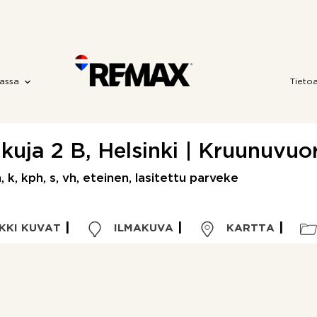
assa
Tieto
kuja 2 B, Helsinki | Kruunuvuo
, k, kph, s, vh, eteinen, lasitettu parveke
KKI KUVAT
ILMAKUVA
KARTTA
Kohdetyyppi