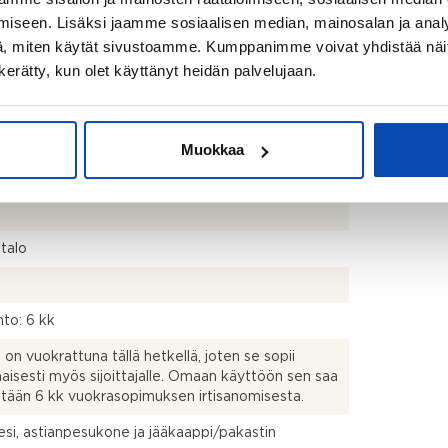
iseen. Lisäksi jaamme sosiaalisen median, mainosalan ja analy
ärjestyksen mukainen ja isännöitsijäntodistuksen
, miten käytät sivustoamme. Kumppanimme voivat yhdistää näitä t
nen
n kerätty, kun olet käyttänyt heidän palvelujaan.
istusmitattu. Pinta-ala voi siis olla edellä mainittua
pi tai suurempi.
Muokkaa
kph, s, vh, eteinen, lasitettu parveke
talo
to: 6 kk
on vuokrattuna tällä hetkellä, joten se sopii
aisesti myös sijoittajalle. Omaan käyttöön sen saa
stään 6 kk vuokrasopimuksen irtisanomisesta.
liesi, astianpesukone ja jääkaappi/pakastin