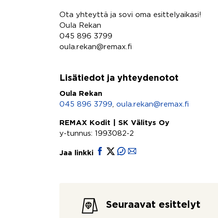
Ota yhteyttä ja sovi oma esittelyaikasi!
Oula Rekan
045 896 3799
oula.rekan@remax.fi
Lisätiedot ja yhteydenotot
Oula Rekan
045 896 3799
,
oula.rekan@remax.fi
REMAX Kodit | SK Välitys Oy
y-tunnus: 1993082-2
Jaa linkki
Seuraavat esittelyt