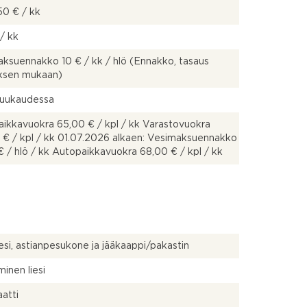
50 € / kk
 / kk
ksuennakko 10 € / kk / hlö (Ennakko, tasaus
uksen mukaan)
kuukaudessa
ikkavuokra 65,00 € / kpl / kk Varastovuokra
 € / kpl / kk 01.07.2026 alkaen: Vesimaksuennakko
€ / hlö / kk Autopaikkavuokra 68,00 € / kpl / kk
liesi, astianpesukone ja jääkaappi/pakastin
inen liesi
atti