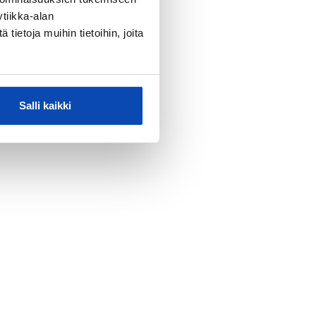
tiikka-alan
ietoja muihin tietoihin, joita
Salli kaikki