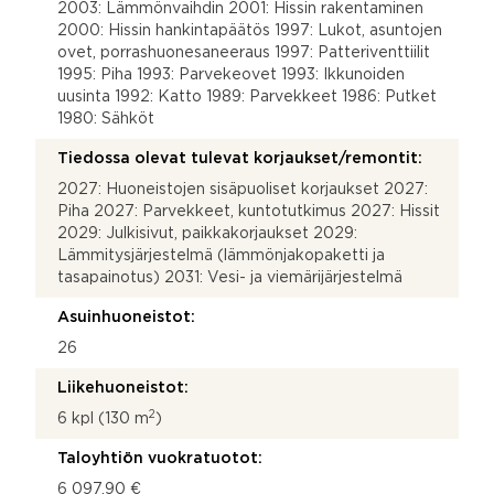
2003: Lämmönvaihdin 2001: Hissin rakentaminen
2000: Hissin hankintapäätös 1997: Lukot, asuntojen
ovet, porrashuonesaneeraus 1997: Patteriventtiilit
1995: Piha 1993: Parvekeovet 1993: Ikkunoiden
uusinta 1992: Katto 1989: Parvekkeet 1986: Putket
1980: Sähköt
Tiedossa olevat tulevat korjaukset/remontit:
2027: Huoneistojen sisäpuoliset korjaukset 2027:
Piha 2027: Parvekkeet, kuntotutkimus 2027: Hissit
2029: Julkisivut, paikkakorjaukset 2029:
Lämmitysjärjestelmä (lämmönjakopaketti ja
tasapainotus) 2031: Vesi- ja viemärijärjestelmä
Asuinhuoneistot:
26
Liikehuoneistot:
2
6 kpl (130 m
)
Taloyhtiön vuokratuotot:
6 097,90 €