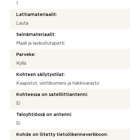
1
Lattiamateriaalit:
Lauta
Seinämateriaalit:
Maali ja lasikuitutapetti
Parveke:
Kyllä
Kohteen säilytystilat:
Kaapistot, vinttikomero ja häkkivarasto
Kohteessa on satelliittiantenni:
Ei
Taloyhtiössä on antenni:
Ei
Kohde on liitetty tietoliikenneverkkoon: