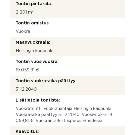
Tontin pinta-ala:
2
2 201 m
Tontin omistus:
Vuokra
Maanvuokraaja:
Helsingin kaupunki
Tontin vuosivuokra:
19 059,81 €
Tontin vuokra-aika päättyy:
31.12.2040
Lisätietoja tontista:
Vuokratontti, vuokranantaja Helsingin kaupunki.
Vuokra-aika päättyy 31.12.2040. Vuosivuokra 19
059,81 €. Vuokrantarkistusperuste: indeksi.
Kaavoitus: