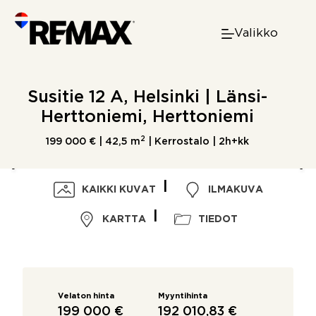
Skip
to
Valikko
content
Susitie 12 A, Helsinki | Länsi-
Herttoniemi, Herttoniemi
2
199 000 € |
42,5 m
| Kerrostalo | 2h+kk
KAIKKI KUVAT
ILMAKUVA
KARTTA
TIEDOT
Velaton hinta
Myyntihinta
199 000 €
192 010,83 €