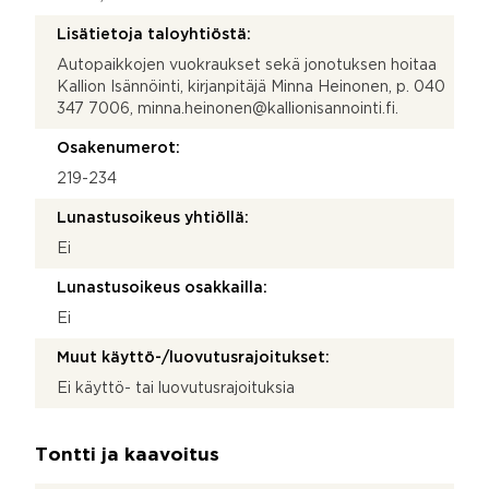
Lisätietoja taloyhtiöstä:
Autopaikkojen vuokraukset sekä jonotuksen hoitaa
Kallion Isännöinti, kirjanpitäjä Minna Heinonen, p. 040
347 7006, minna.heinonen@kallionisannointi.fi.
Osakenumerot:
219-234
Lunastusoikeus yhtiöllä:
Ei
Lunastusoikeus osakkailla:
Ei
Muut käyttö-/luovutusrajoitukset:
Ei käyttö- tai luovutusrajoituksia
Tontti ja kaavoitus