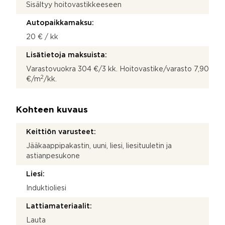
Sisältyy hoitovastikkeeseen
Autopaikkamaksu:
20 € / kk
Lisätietoja maksuista:
Varastovuokra 304 €/3 kk. Hoitovastike/varasto 7,90
2
€/m
/kk.
Kohteen kuvaus
Keittiön varusteet:
Jääkaappipakastin, uuni, liesi, liesituuletin ja
astianpesukone
Liesi:
Induktioliesi
Lattiamateriaalit:
Lauta