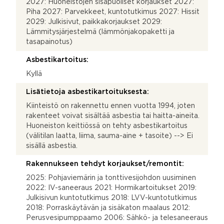
2027: Huoneistojen sisäpuoliset korjaukset 2027:
Piha 2027: Parvekkeet, kuntotutkimus 2027: Hissit
2029: Julkisivut, paikkakorjaukset 2029:
Lämmitysjärjestelmä (lämmönjakopaketti ja
tasapainotus)
Asbestikartoitus:
Kyllä
Lisätietoja asbestikartoituksesta:
Kiinteistö on rakennettu ennen vuotta 1994, joten
rakenteet voivat sisältää asbestia tai haitta-aineita.
Huoneiston keittiössä on tehty asbestikartoitus
(välitilan laatta, liima, sauma-aine + tasoite) --> Ei
sisällä asbestia.
Rakennukseen tehdyt korjaukset/remontit:
2025: Pohjaviemärin ja tonttivesijohdon uusiminen
2022: IV-saneeraus 2021: Hormikartoitukset 2019:
Julkisivun kuntotutkimus 2018: LVV-kuntotutkimus
2018: Porraskäytävän ja sisäkaton maalaus 2012:
Perusvesipumppaamo 2006: Sähkö- ja telesaneeraus