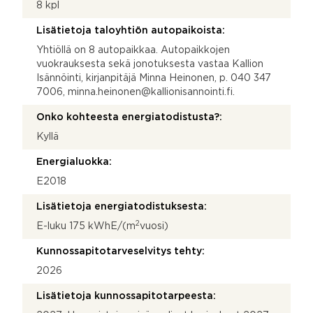
8 kpl
Lisätietoja taloyhtiön autopaikoista:
Yhtiöllä on 8 autopaikkaa. Autopaikkojen
vuokrauksesta sekä jonotuksesta vastaa Kallion
Isännöinti, kirjanpitäjä Minna Heinonen, p. 040 347
7006, minna.heinonen@kallionisannointi.fi.
Onko kohteesta energiatodistusta?:
Kyllä
Energialuokka:
E2018
Lisätietoja energiatodistuksesta:
2
E-luku 175 kWhE/(m
vuosi)
Kunnossapitotarveselvitys tehty:
2026
Lisätietoja kunnossapitotarpeesta: