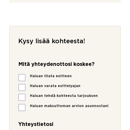
Kysy lisää kohteesta!
y
h
Mitä yhteydenottosi koskee?
t
e
M
Haluan tilata esitteen
y
i
d
t
Haluan varata esittelyajan
e
ä
n
Haluan tehdä kohteesta tarjouksen
y
o
h
t
Haluan maksuttoman arvion asunnostani
t
t
e
o
y
s
Yhteystietosi
d
i