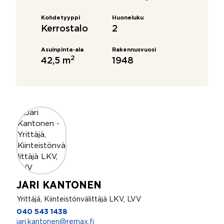
Kohdetyyppi
Huoneluku
Kerrostalo
2
Asuinpinta-ala
Rakennusvuosi
2
42,5 m
1948
JARI KANTONEN
Yrittäjä, Kiinteistönvälittäjä LKV, LVV
040 543 1438
jari.kantonen@remax.fi