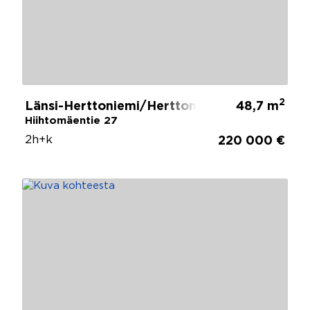
2
Länsi-Herttoniemi/Herttoniemi, Helsinki
48,7 m
Hiihtomäentie 27
2h+k
220 000 €