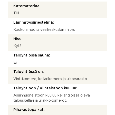
Katemateriaali:
Tiili
Lämmitysjärjestelmä:
Kaukolämpö ja vesikeskuslämmitys
Hissi:
Kyllä
Taloyhtiössä sauna:
Ei
Taloyhtiössä on:
Vinttikomero, kellarikomero ja ulkovarasto
Taloyhtiöön / Kiinteistöön kuuluu:
Asuinhuoneistoon kuuluu kellaritiloissa oleva
talouskellari ja ullakkokomerot.
Piha-autopaikat: