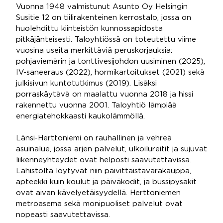
Vuonna 1948 valmistunut Asunto Oy Helsingin
Susitie 12 on tiilirakenteinen kerrostalo, jossa on
huolehdittu kiinteistön kunnossapidosta
pitkäjänteisesti. Taloyhtiössä on toteutettu viime
vuosina useita merkittäviä peruskorjauksia:
pohjaviemärin ja tonttivesijohdon uusiminen (2025),
IV-saneeraus (2022), hormikartoitukset (2021) sekä
julkisivun kuntotutkimus (2019). Lisäksi
porraskäytävä on maalattu vuonna 2018 ja hissi
rakennettu vuonna 2001. Taloyhtiö lämpiää
energiatehokkaasti kaukolämmöllä.
Länsi-Herttoniemi on rauhallinen ja vehreä
asuinalue, jossa arjen palvelut, ulkoilureitit ja sujuvat
liikenneyhteydet ovat helposti saavutettavissa.
Lähistöltä löytyvät niin päivittäistavarakauppa,
apteekki kuin koulut ja päiväkodit, ja bussipysäkit
ovat aivan kävelyetäisyydellä. Herttoniemen
metroasema sekä monipuoliset palvelut ovat
nopeasti saavutettavissa.