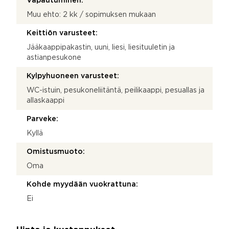
Vapautuminen:
Muu ehto: 2 kk / sopimuksen mukaan
Keittiön varusteet:
Jääkaappipakastin, uuni, liesi, liesituuletin ja
astianpesukone
Kylpyhuoneen varusteet:
WC-istuin, pesukoneliitäntä, peilikaappi, pesuallas ja
allaskaappi
Parveke:
Kyllä
Omistusmuoto:
Oma
Kohde myydään vuokrattuna:
Ei