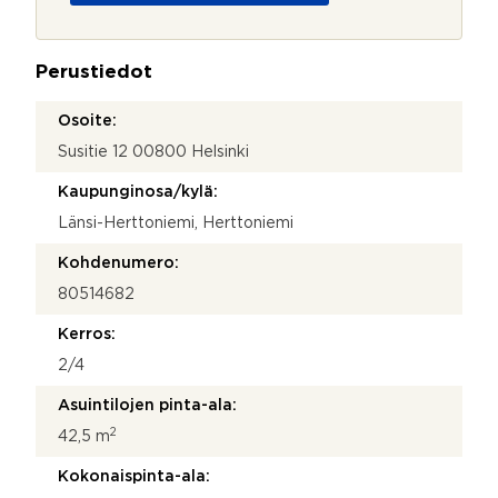
o
j
a
Perustiedot
*
Osoite:
Susitie 12 00800 Helsinki
Kaupunginosa/kylä:
Länsi-Herttoniemi, Herttoniemi
Kohdenumero:
80514682
Kerros:
2/4
Asuintilojen pinta-ala:
2
42,5 m
Kokonaispinta-ala: