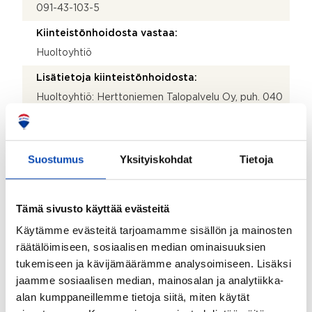
091-43-103-5
Kiinteistönhoidosta vastaa:
Huoltoyhtiö
Lisätietoja kiinteistönhoidosta:
Huoltoyhtiö: Herttoniemen Talopalvelu Oy, puh. 040
706 5002, Pikkupurontie 9, 00880 Helsinki,
toimisto@herttoniementalopalvelu.fi
Isännöitsijätoimisto:
Suostumus
Yksityiskohdat
Tietoja
Kallion Isännöinti Oy ISA
Isännöitsijän nimi:
Tämä sivusto käyttää evästeitä
Timo Kykkänen
Käytämme evästeitä tarjoamamme sisällön ja mainosten
Puhelinnumero:
räätälöimiseen, sosiaalisen median ominaisuuksien
040 347 7000
tukemiseen ja kävijämäärämme analysoimiseen. Lisäksi
jaamme sosiaalisen median, mainosalan ja analytiikka-
Katuosoite:
alan kumppaneillemme tietoja siitä, miten käytät
Kolmas linja 18