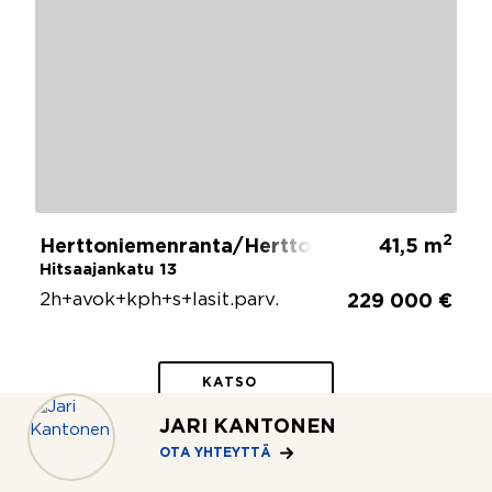
2
Herttoniemenranta/Herttoniemi, Helsinki
41,5 m
Hitsaajankatu 13
2h+avok+kph+s+lasit.parv.
229 000 €
KATSO
LISÄÄ
JARI KANTONEN
(538)
OTA YHTEYTTÄ