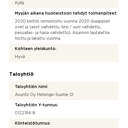
Kyllä
Myyjän aikana huoneistoon tehdyt toimenpiteet:
2020 keittiö remontoitu vuonna 2020 (kaappien
ovet ja tasot vaihdettu, liesi / uuni vaihdettu,
pesuallas- ja hana vaihdettu). Asunnon lautalattia
hiottu ja lakattu vuonna.
Kohteen yleiskunto:
Hyvä
Taloyhtiö
Taloyhtiön nimi:
Asunto Oy Helsingin Susitie 12
Taloyhtiön Y-tunnus:
0122194-8
Kiinteistötunnus: