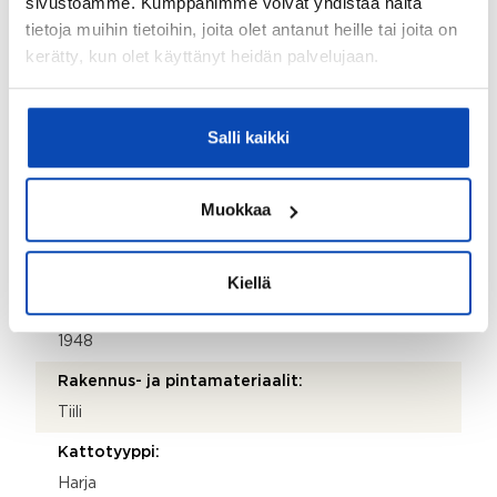
sivustoamme. Kumppanimme voivat yhdistää näitä
Postinumero:
tietoja muihin tietoihin, joita olet antanut heille tai joita on
kerätty, kun olet käyttänyt heidän palvelujaan.
00530
Postitoimipaikka:
HELSINKI
Salli kaikki
Isännöitsijäntodistuksen päivämäärä:
11.06.2026
Muokkaa
Valmistumisvuosi:
1948
Kiellä
Käyttöönottovuosi:
1948
Rakennus- ja pintamateriaalit:
Tiili
Kattotyyppi:
Harja