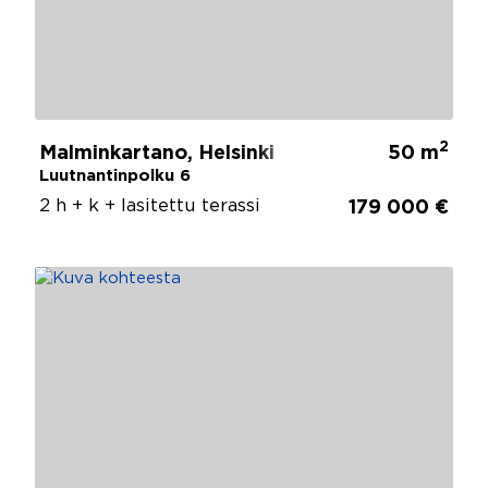
2
Malminkartano, Helsinki
50 m
Luutnantinpolku 6
2 h + k + lasitettu terassi
179 000 €