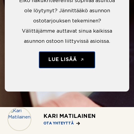
Eikö hakukriteereihisi sopivaa asuntoa
ole löytynyt? Jännittääkö asunnon
ostotarjouksen tekeminen?
Välittäjämme auttavat sinua kaikissa
asunnon ostoon liittyvissä asioissa.
LUE LISÄÄ
KARI MATILAINEN
OTA YHTEYTTÄ