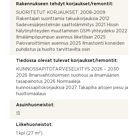
Rakennukseen tehdyt korjaukset/remontit:
SUORITETUT KORJAUKSET: 2008-2009
Rakentajan suorittamia takuukorjauksia 2012
Sadevesijärjestelmän saattolämmitys 2021 Hissin
hälytinyhteyden muuttaminen GSM-yhteydeksi 2022
Ilmalämpöpumpun asennus liiketilaan 2025
Palovaroittimien asennus 2025 Ilmastointi koneiden
puhdistus ja huolto tarvittavilta osin
Tiedossa olevat tulevat korjaukset/remontit:
KUNNOSSAPITOTARVESELVITYS 2026 – 2030:
2026 Ilmanvaihtohormien nuohous ja ilmamäärien
tasapainotus 2026 Normaaleja
kunnossapitokorjauksia 2027 Takapiha aitojen pesu ja
huoltomaalaus
Asuinhuoneistot:
13
Liikehuoneistot:
2
1 kpl (27 m
)