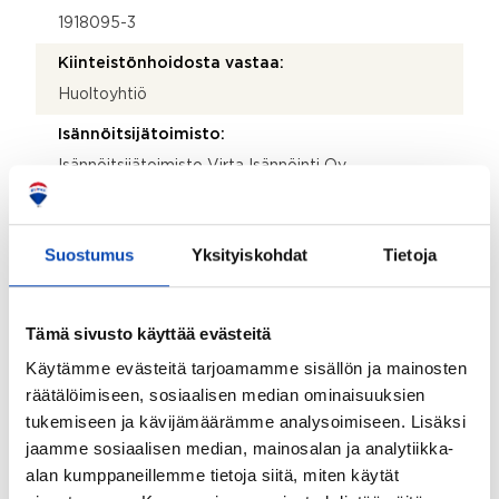
1918095-3
Kiinteistönhoidosta vastaa:
Huoltoyhtiö
Isännöitsijätoimisto:
Isännöitsijätoimisto Virta Isännöinti Oy
Isännöitsijän nimi:
Tiia Karonen
Suostumus
Yksityiskohdat
Tietoja
Puhelinnumero:
045 221 6932
Tämä sivusto käyttää evästeitä
Katuosoite:
Käytämme evästeitä tarjoamamme sisällön ja mainosten
Itätuulenkuja 1 B
räätälöimiseen, sosiaalisen median ominaisuuksien
tukemiseen ja kävijämäärämme analysoimiseen. Lisäksi
Postinumero:
jaamme sosiaalisen median, mainosalan ja analytiikka-
02100
alan kumppaneillemme tietoja siitä, miten käytät
Postitoimipaikka: