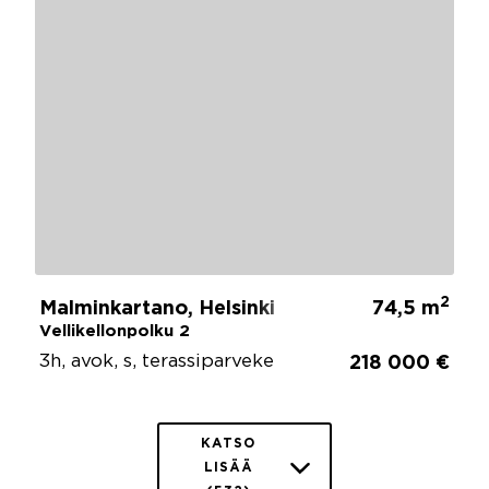
2
Malminkartano, Helsinki
74,5 m
Vellikellonpolku 2
3h, avok, s, terassiparveke
218 000 €
KATSO
LISÄÄ