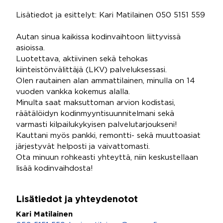
Lisätiedot ja esittelyt: Kari Matilainen 050 5151 559
Autan sinua kaikissa kodinvaihtoon liittyvissä
asioissa.
Luotettava, aktiivinen sekä tehokas
kiinteistönvälittäjä (LKV) palveluksessasi.
Olen rautainen alan ammattilainen, minulla on 14
vuoden vankka kokemus alalla.
Minulta saat maksuttoman arvion kodistasi,
räätälöidyn kodinmyyntisuunnitelmani sekä
varmasti kilpailukykyisen palvelutarjoukseni!
Kauttani myös pankki, remontti- sekä muuttoasiat
järjestyvät helposti ja vaivattomasti.
Ota minuun rohkeasti yhteyttä, niin keskustellaan
lisää kodinvaihdosta!
Lisätiedot ja yhteydenotot
Kari Matilainen