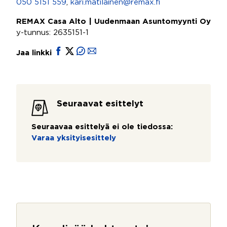
050 5151 559
,
kari.matilainen@remax.fi
REMAX Casa Alto | Uudenmaan Asuntomyynti Oy
y-tunnus: 2635151-1
Jaa linkki
Seuraavat esittelyt
Seuraavaa esittelyä ei ole tiedossa:
Varaa yksityisesittely