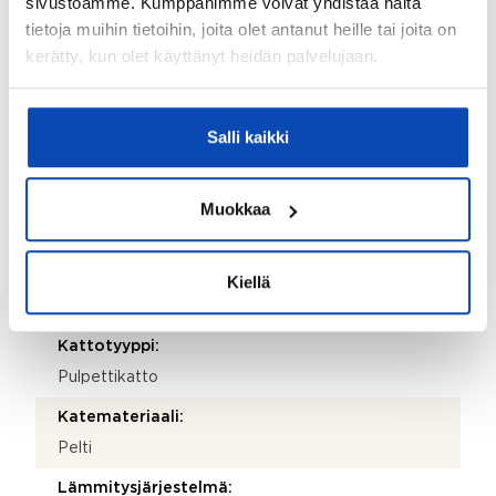
sivustoamme. Kumppanimme voivat yhdistää näitä
Espoo
tietoja muihin tietoihin, joita olet antanut heille tai joita on
kerätty, kun olet käyttänyt heidän palvelujaan.
Isännöitsijäntodistuksen päivämäärä:
07.10.2024
Valmistumisvuosi:
Salli kaikki
2008
Käyttöönottovuosi:
Muokkaa
2008
Rakennus- ja pintamateriaalit:
Kiellä
tiili
Kattotyyppi:
Pulpettikatto
Katemateriaali:
Pelti
Lämmitysjärjestelmä: