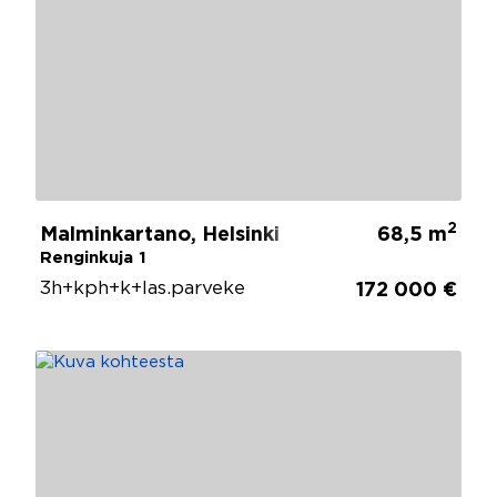
2
Malminkartano, Helsinki
68,5 m
Renginkuja 1
3h+kph+k+las.parveke
172 000 €