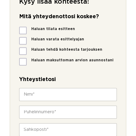
Kysy lisää kohteesta!
Mitä yhteydenottosi koskee?
M
Haluan tilata esitteen
i
t
Haluan varata esittelyajan
ä
Haluan tehdä kohteesta tarjouksen
y
h
Haluan maksuttoman arvion asunnostani
t
e
y
Yhteystietosi
d
e
N
n
i
o
m
t
i
P
t
*
u
o
h
s
e
S
i
l
ä
k