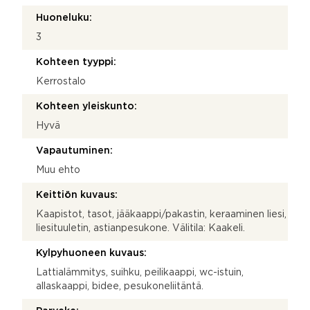
Huoneluku:
3
Kohteen tyyppi:
Kerrostalo
Kohteen yleiskunto:
Hyvä
Vapautuminen:
Muu ehto
Keittiön kuvaus:
Kaapistot, tasot, jääkaappi/pakastin, keraaminen liesi,
liesituuletin, astianpesukone. Välitila: Kaakeli.
Kylpyhuoneen kuvaus:
Lattialämmitys, suihku, peilikaappi, wc-istuin,
allaskaappi, bidee, pesukoneliitäntä.