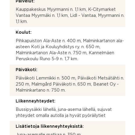
Palvelut:
Kauppakeskus Myyrmanni n. 1,1 km, K-Citymarket
Vantaa Myyrmäki n. 1,1 km, Lidl - Vantaa, Myyrmanni n.
1,1 km.
Koulut:
Pihkapuiston Ala-Aste n. 400 m, Malminkartanon ala-
asteen Koti ja Kouluyhdistys r.y. n. 650 m,
Malminkartanon Ala-Aste n. 750 m, Kannelmäen
Peruskoulu Runo 5-9 n. 1,7 km.
Päiväkoti:
Päiväkoti Lemmikki n. 500 m, Päiväkoti Metsätähti n.
250 m, Malmgård Päiväkoti n. 650 m, Beanet Oy -
Malminkartano n. 750 m.
Liikenneyhteydet:
Bussipysäkki lähellä, juna-asema lähellä, sujuvat
yhteydet omalla autolla ja hyvät pyöräilytiet
Lisätietoja liikenneyhteyksistä:
Juna-asemalle matkaa n. 350 m.