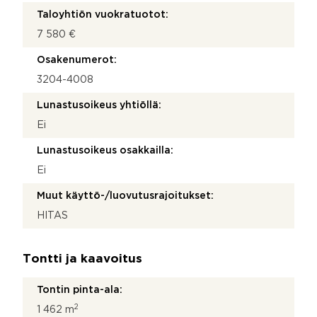
Taloyhtiön vuokratuotot:
7 580 €
Osakenumerot:
3204-4008
Lunastusoikeus yhtiöllä:
Ei
Lunastusoikeus osakkailla:
Ei
Muut käyttö-/luovutusrajoitukset:
HITAS
Tontti ja kaavoitus
Tontin pinta-ala:
2
1 462 m