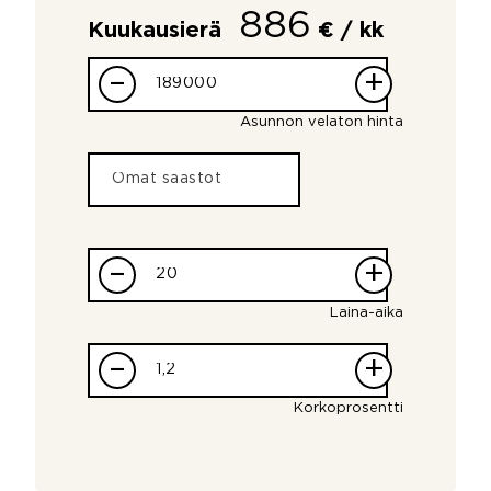
886
Kuukausierä
€ / kk
–
+
Asunnon velaton hinta
–
+
Laina-aika
–
+
Korkoprosentti