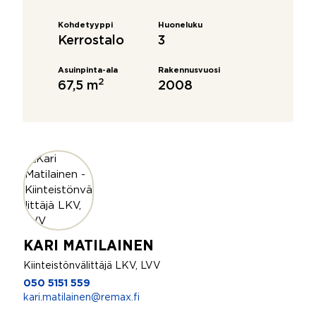
Kohdetyyppi
Huoneluku
Kerrostalo
3
Asuinpinta-ala
Rakennusvuosi
2
67,5 m
2008
KARI MATILAINEN
Kiinteistönvälittäjä LKV, LVV
050 5151 559
kari.matilainen@remax.fi