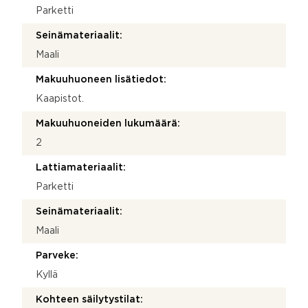
Parketti
Seinämateriaalit:
Maali
Makuuhuoneen lisätiedot:
Kaapistot.
Makuuhuoneiden lukumäärä:
2
Lattiamateriaalit:
Parketti
Seinämateriaalit:
Maali
Parveke:
Kyllä
Kohteen säilytystilat: