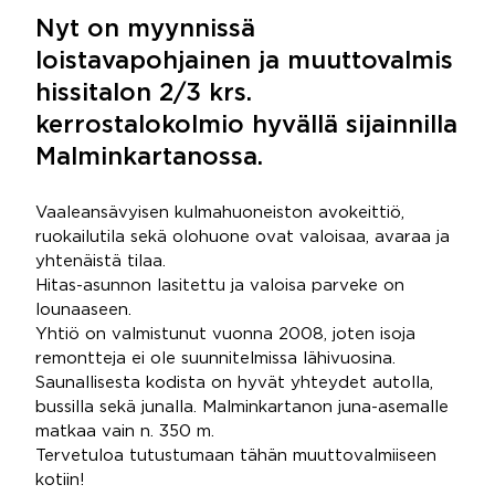
Nyt on myynnissä
loistavapohjainen ja muuttovalmis
hissitalon 2/3 krs.
kerrostalokolmio hyvällä sijainnilla
Malminkartanossa.
Vaaleansävyisen kulmahuoneiston avokeittiö,
ruokailutila sekä olohuone ovat valoisaa, avaraa ja
yhtenäistä tilaa.
Hitas-asunnon lasitettu ja valoisa parveke on
lounaaseen.
Yhtiö on valmistunut vuonna 2008, joten isoja
remontteja ei ole suunnitelmissa lähivuosina.
Saunallisesta kodista on hyvät yhteydet autolla,
bussilla sekä junalla. Malminkartanon juna-asemalle
matkaa vain n. 350 m.
Tervetuloa tutustumaan tähän muuttovalmiiseen
kotiin!