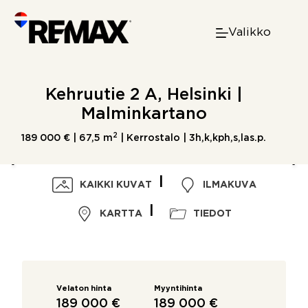
Skip
to
Valikko
content
Kehruutie 2 A, Helsinki |
Malminkartano
2
189 000 € |
67,5 m
| Kerrostalo | 3h,k,kph,s,las.p.
KAIKKI KUVAT
ILMAKUVA
KARTTA
TIEDOT
Velaton hinta
Myyntihinta
189 000 €
189 000 €