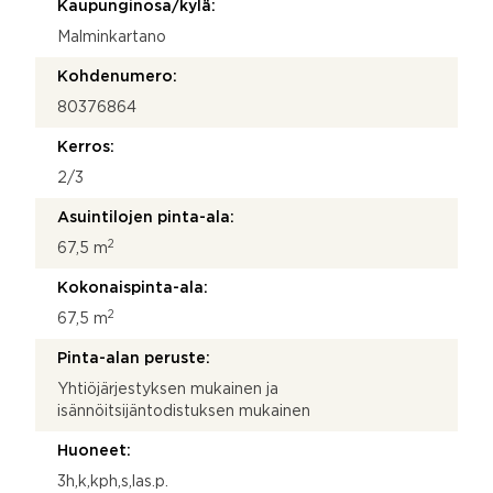
Kaupunginosa/kylä:
Malminkartano
Kohdenumero:
80376864
Kerros:
2/3
Asuintilojen pinta-ala:
2
67,5 m
Kokonaispinta-ala:
2
67,5 m
Pinta-alan peruste:
Yhtiöjärjestyksen mukainen ja
isännöitsijäntodistuksen mukainen
Huoneet:
3h,k,kph,s,las.p.