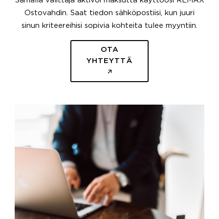
Samalla välittäjä aktivoi maksutta käyttöösi REMAX
Ostovahdin. Saat tiedon sähköpostiisi, kun juuri
sinun kriteereihisi sopivia kohteita tulee myyntiin.
OTA
YHTEYTTÄ