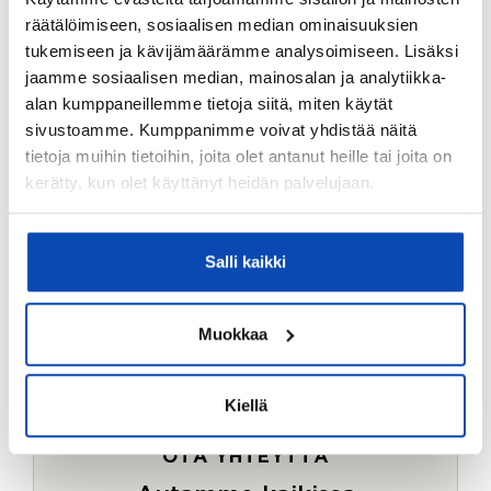
Ostotoimeksiantopalvelumme sopii myös esimerkiksi
räätälöimiseen, sosiaalisen median ominaisuuksien
sijoitus- ja vapaa-ajan asuntojen ostoon.
tukemiseen ja kävijämäärämme analysoimiseen. Lisäksi
jaamme sosiaalisen median, mainosalan ja analytiikka-
LUE LISÄÄ
alan kumppaneillemme tietoja siitä, miten käytät
sivustoamme. Kumppanimme voivat yhdistää näitä
tietoja muihin tietoihin, joita olet antanut heille tai joita on
kerätty, kun olet käyttänyt heidän palvelujaan.
Salli kaikki
Muokkaa
Kiellä
OTA YHTEYTTÄ