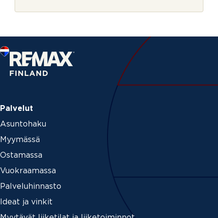
r
j
e
Palvelut
Asuntohaku
Myymässä
Ostamassa
Vuokraamassa
Palveluhinnasto
Ideat ja vinkit
Myytävät liiketilat ja liiketoiminnot