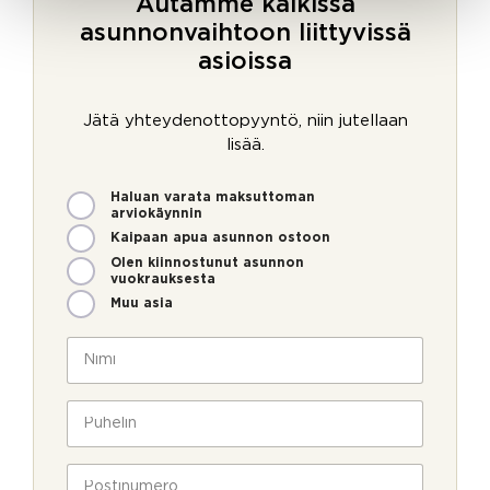
Autamme kaikissa
asunnonvaihtoon liittyvissä
asioissa
Jätä yhteydenottopyyntö, niin jutellaan
lisää.
M
Haluan varata maksuttoman
i
arviokäynnin
t
Kaipaan apua asunnon ostoon
e
Olen kiinnostunut asunnon
n
vuokrauksesta
v
Muu asia
o
P
i
N
u
m
i
h
m
m
e
e
i
P
l
o
*
u
i
l
h
n
l
e
P
S
a