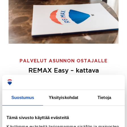
PALVELUT ASUNNON OSTAJALLE
REMAX Easy – kattava
palvelupaketti asunnon ostoon
REMAX Easy on palvelupakettimme asunnon
ostajille.
Tee ostotoimeksianto ja etsimme juuri
Suostumus
Yksityiskohdat
Tietoja
sinulle sopivan kodin, eikä sinun tarvitse nähdä
vaivaa sen löytämiseksi.
Tämä sivusto käyttää evästeitä
Hoidamme koko ostoprosessin puolestasi.
Käytämme evästeitä tarjoamamme sisällön ja mainosten