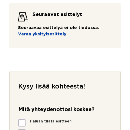
Seuraavat esittelyt
Seuraavaa esittelyä ei ole tiedossa:
Varaa yksityisesittely
Kysy lisää kohteesta!
V
i
Mitä yhteydenottosi koskee?
e
s
M
Haluan tilata esitteen
t
i
i