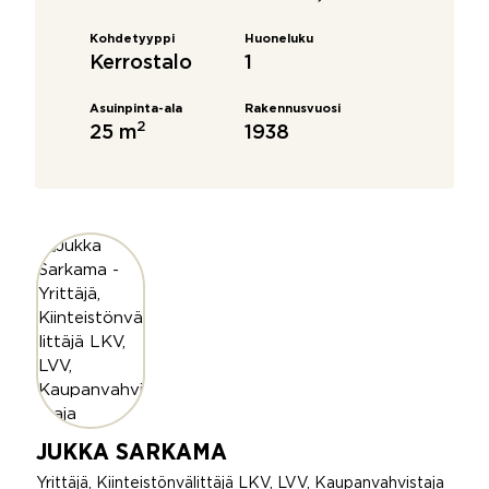
Kohdetyyppi
Huoneluku
Kerrostalo
1
Asuinpinta-ala
Rakennusvuosi
2
25 m
1938
JUKKA SARKAMA
Yrittäjä, Kiinteistönvälittäjä LKV, LVV, Kaupanvahvistaja