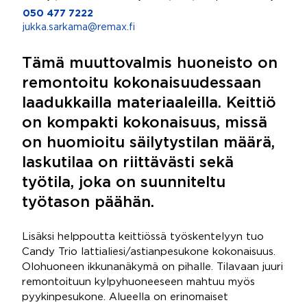
050 477 7222
jukka.sarkama@remax.fi
Tämä muuttovalmis huoneisto on
remontoitu kokonaisuudessaan
laadukkailla materiaaleilla. Keittiö
on kompakti kokonaisuus, missä
on huomioitu säilytystilan määrä,
laskutilaa on riittävästi sekä
työtila, joka on suunniteltu
työtason päähän.
Lisäksi helppoutta keittiössä työskentelyyn tuo
Candy Trio lattialiesi/astianpesukone kokonaisuus.
Olohuoneen ikkunanäkymä on pihalle. Tilavaan juuri
remontoituun kylpyhuoneeseen mahtuu myös
pyykinpesukone. Alueella on erinomaiset