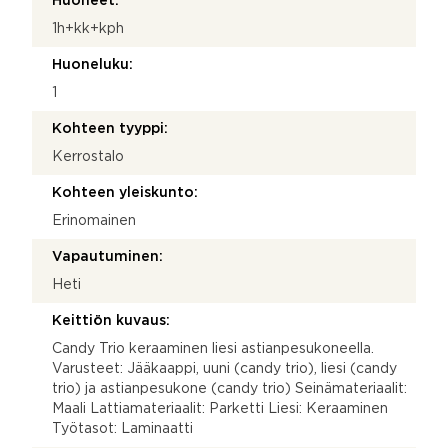
Huoneet:
1h+kk+kph
Huoneluku:
1
Kohteen tyyppi:
Kerrostalo
Kohteen yleiskunto:
Erinomainen
Vapautuminen:
Heti
Keittiön kuvaus:
Candy Trio keraaminen liesi astianpesukoneella.
Varusteet: Jääkaappi, uuni (candy trio), liesi (candy
trio) ja astianpesukone (candy trio) Seinämateriaalit:
Maali Lattiamateriaalit: Parketti Liesi: Keraaminen
Työtasot: Laminaatti