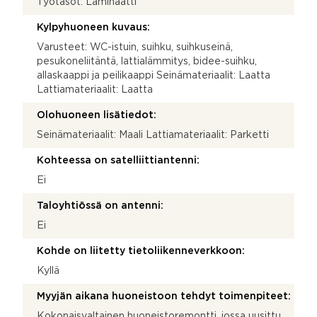
Työtasot: Laminaatti
Kylpyhuoneen kuvaus:
Varusteet: WC-istuin, suihku, suihkuseinä,
pesukoneliitäntä, lattialämmitys, bidee-suihku,
allaskaappi ja peilikaappi Seinämateriaalit: Laatta
Lattiamateriaalit: Laatta
Olohuoneen lisätiedot:
Seinämateriaalit: Maali Lattiamateriaalit: Parketti
Kohteessa on satelliittiantenni:
Ei
Taloyhtiössä on antenni:
Ei
Kohde on liitetty tietoliikenneverkkoon:
Kyllä
Myyjän aikana huoneistoon tehdyt toimenpiteet:
Kokonaisvaltainen huoneistoremontti, jossa uusittu