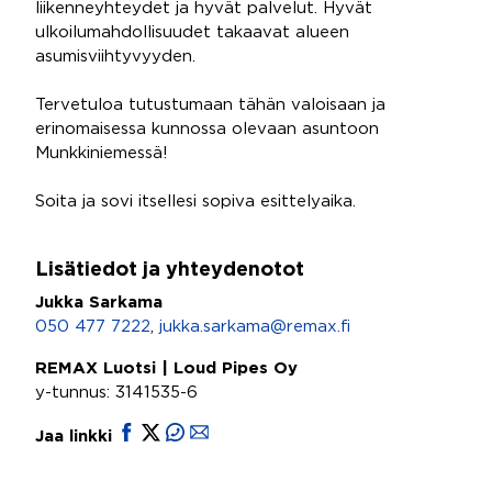
liikenneyhteydet ja hyvät palvelut. Hyvät
ulkoilumahdollisuudet takaavat alueen
asumisviihtyvyyden.
Tervetuloa tutustumaan tähän valoisaan ja
erinomaisessa kunnossa olevaan asuntoon
Munkkiniemessä!
Soita ja sovi itsellesi sopiva esittelyaika.
Lisätiedot ja yhteydenotot
Jukka Sarkama
050 477 7222
,
jukka.sarkama@remax.fi
REMAX Luotsi | Loud Pipes Oy
y-tunnus: 3141535-6
Jaa linkki