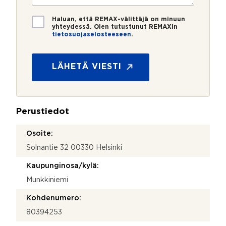
o
i
*
*
T
Haluan, että REMAX-välittäjä on minuun
i
yhteydessä. Olen tutustunut REMAXin
tietosuojaselosteeseen
.
e
t
o
s
LÄHETÄ VIESTI
u
o
j
a
Perustiedot
*
Osoite:
Solnantie 32 00330 Helsinki
Kaupunginosa/kylä:
Munkkiniemi
Kohdenumero:
80394253