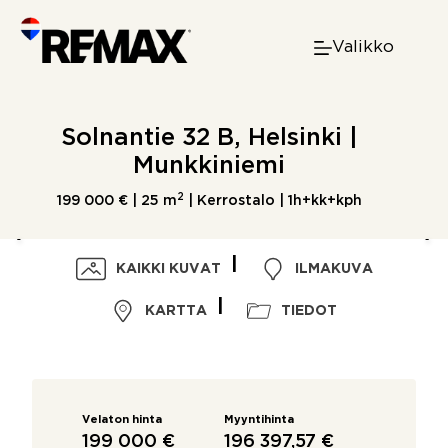
Skip
to
Valikko
content
Solnantie 32 B, Helsinki |
Munkkiniemi
2
199 000 € |
25 m
| Kerrostalo | 1h+kk+kph
KAIKKI KUVAT
ILMAKUVA
KARTTA
TIEDOT
Velaton hinta
Myyntihinta
199 000 €
196 397,57 €