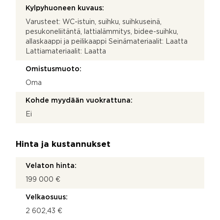
Kylpyhuoneen kuvaus:
Varusteet: WC-istuin, suihku, suihkuseinä,
pesukoneliitäntä, lattialämmitys, bidee-suihku,
allaskaappi ja peilikaappi Seinämateriaalit: Laatta
Lattiamateriaalit: Laatta
Omistusmuoto:
Oma
Kohde myydään vuokrattuna:
Ei
Hinta ja kustannukset
Velaton hinta:
199 000 €
Velkaosuus:
2 602,43 €