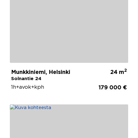
2
Munkkiniemi, Helsinki
24 m
Solnantie 24
1h+avok+kph
179 000 €