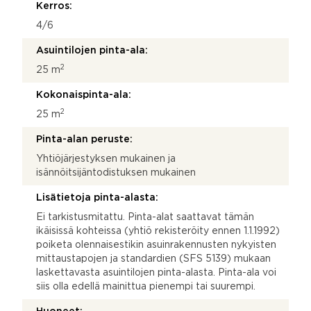
Kerros:
4/6
Asuintilojen pinta-ala:
2
25 m
Kokonaispinta-ala:
2
25 m
Pinta-alan peruste:
Yhtiöjärjestyksen mukainen ja
isännöitsijäntodistuksen mukainen
Lisätietoja pinta-alasta:
Ei tarkistusmitattu. Pinta-alat saattavat tämän
ikäisissä kohteissa (yhtiö rekisteröity ennen 1.1.1992)
poiketa olennaisestikin asuinrakennusten nykyisten
mittaustapojen ja standardien (SFS 5139) mukaan
laskettavasta asuintilojen pinta-alasta. Pinta-ala voi
siis olla edellä mainittua pienempi tai suurempi.