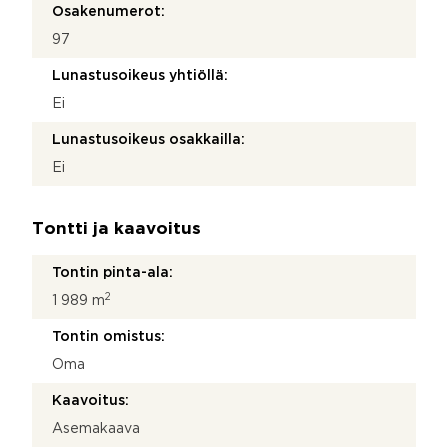
Osakenumerot:
97
Lunastusoikeus yhtiöllä:
Ei
Lunastusoikeus osakkailla:
Ei
Tontti ja kaavoitus
Tontin pinta-ala:
2
1 989 m
Tontin omistus:
Oma
Kaavoitus:
Asemakaava