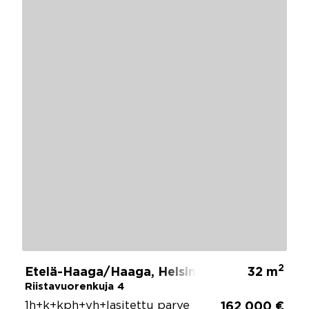
2
Etelä-Haaga/Haaga, Helsinki
32 m
Riistavuorenkuja 4
1h+k+kph+vh+lasitettu parve
162 000 €