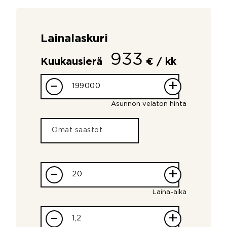
Lainalaskuri
933
Kuukausierä
€ / kk
–
+
Asunnon velaton hinta
–
+
Laina-aika
–
+