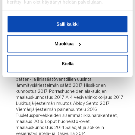
kerätty, kun olet käyttänyt heidän palvelujaan.
Rakennukseen tehdyt korjaukset/remontit:
2024 Viemäreiden sukitus, märkätilakartoitukset
2023 Pohjaviemärien uusinta 2023 Vesivahingon
Salli kaikki
sukitus B-rappu 2023 B 32 vesivahinkokorjaus 2023
Viemärien kuvaus ja putsaus 2022 Kurtturuusujen
poisto sekä etu- ja takapihan tontinrajan pensaiden
Muokkaa
istutus 2022 Salaoja- ja sadevesijärjestelmien sekä
lämmönjakohuoneen uppopumppujen uusiminen 2021
Kellaritilan ilmanvaihdon parannus 2020-2021
Palokatko tiivistykset kellarissa 2020 Mekaanisten
Kiellä
vedonparantajien asentaminen takkahormeihin 2019
Ilmanvaihdon nuohous 2018 Lämmönvaihtimen sekä
patteri- ja linjasäätöventtiilien uusinta,
lämmitysjärjestelmän säätö 2017 Hissikorien
kunnostus 2017 Porrashuoneiden ala-aulojen
maalauskunnostus 2017 A 4 vesivahinkokorjaus 2017
Lukitusjärjestelmän muutos Abloy Sento 2017
Viemärijärjestelmän painehuuhtelu 2016
Tuuletusparvekkeiden sisemmät ikkunarakenteet,
maalaus 2016 Loput huoneisto-ovet,
maalauskunnostus 2014 Salaojat ja sokkelin
vesieristys etelä- ja itäsivuilla 2014