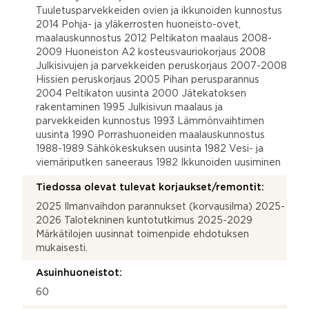
Tuuletusparvekkeiden ovien ja ikkunoiden kunnostus
2014 Pohja- ja yläkerrosten huoneisto-ovet,
maalauskunnostus 2012 Peltikaton maalaus 2008-
2009 Huoneiston A2 kosteusvauriokorjaus 2008
Julkisivujen ja parvekkeiden peruskorjaus 2007-2008
Hissien peruskorjaus 2005 Pihan perusparannus
2004 Peltikaton uusinta 2000 Jätekatoksen
rakentaminen 1995 Julkisivun maalaus ja
parvekkeiden kunnostus 1993 Lämmönvaihtimen
uusinta 1990 Porrashuoneiden maalauskunnostus
1988-1989 Sähkökeskuksen uusinta 1982 Vesi- ja
viemäriputken saneeraus 1982 Ikkunoiden uusiminen
Tiedossa olevat tulevat korjaukset/remontit:
2025 Ilmanvaihdon parannukset (korvausilma) 2025-
2026 Talotekninen kuntotutkimus 2025-2029
Märkätilojen uusinnat toimenpide ehdotuksen
mukaisesti.
Asuinhuoneistot:
60