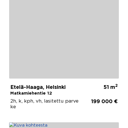
2
Etelä-Haaga, Helsinki
51 m
Matkamiehentie 12
2h, k, kph, vh, lasitettu parve
199 000 €
ke