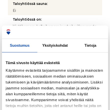
Taloyhtiössä sauna:
Ei
Taloyhtiössä on:
Vinttikomero, kellarikomero ja urheiluvälinevarasto
Lisätietoja autopaikasta:
Taloyhtiöllä ei ole autopaikkoja.
Suostumus
Yksityiskohdat
Tietoja
Onko kohteesta energiatodistusta?:
Kyllä
Tämä sivusto käyttää evästeitä
Energialuokka:
Käytämme evästeitä tarjoamamme sisällön ja mainosten
E2018
räätälöimiseen, sosiaalisen median ominaisuuksien
tukemiseen ja kävijämäärämme analysoimiseen. Lisäksi
Kunnossapitotarveselvitys tehty:
jaamme sosiaalisen median, mainosalan ja analytiikka-
2024
alan kumppaneillemme tietoja siitä, miten käytät
Asbestikartoitus:
sivustoamme. Kumppanimme voivat yhdistää näitä
Kyllä
tietoja muihin tietoihin, joita olet antanut heille tai joita on