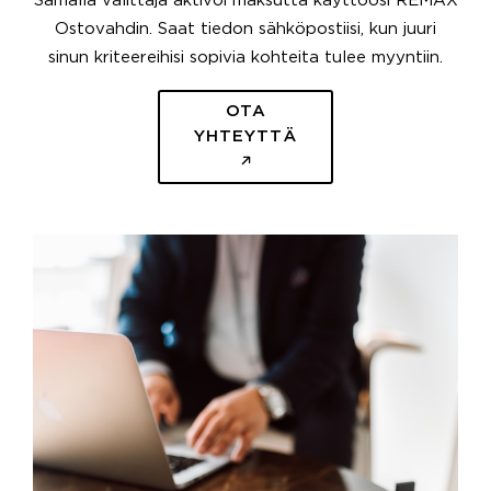
Samalla välittäjä aktivoi maksutta käyttöösi REMAX
Ostovahdin. Saat tiedon sähköpostiisi, kun juuri
sinun kriteereihisi sopivia kohteita tulee myyntiin.
OTA
YHTEYTTÄ