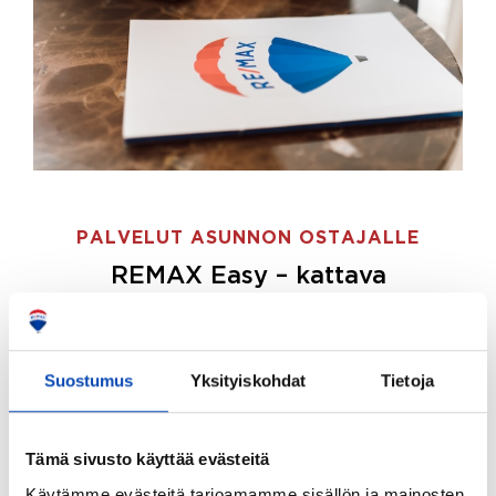
PALVELUT ASUNNON OSTAJALLE
REMAX Easy – kattava
palvelupaketti asunnon ostoon
REMAX Easy on palvelupakettimme asunnon
ostajille.
Tee ostotoimeksianto ja etsimme juuri
Suostumus
Yksityiskohdat
Tietoja
sinulle sopivan kodin, eikä sinun tarvitse nähdä
vaivaa sen löytämiseksi.
Tämä sivusto käyttää evästeitä
Hoidamme koko ostoprosessin puolestasi.
Käytämme evästeitä tarjoamamme sisällön ja mainosten