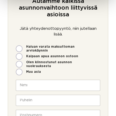
Autamme kaikissa
asunnonvaihtoon liittyvissä
asioissa
Jätä yhteydenottopyyntö, niin jutellaan
lisää.
M
Haluan varata maksuttoman
i
arviokäynnin
t
Kaipaan apua asunnon ostoon
e
Olen kiinnostunut asunnon
n
vuokrauksesta
v
Muu asia
o
P
i
N
u
m
i
h
m
m
e
e
i
P
l
o
*
u
i
l
h
n
l
e
P
U
a