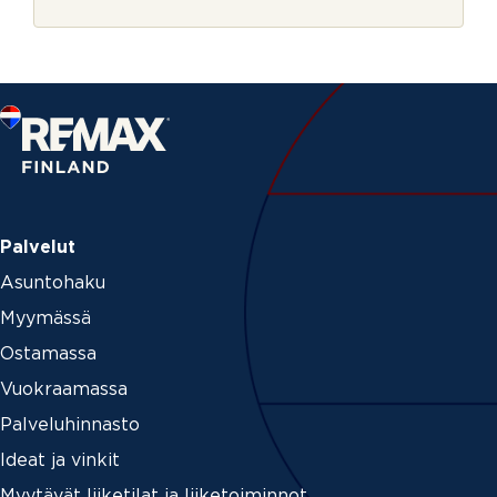
r
j
e
Palvelut
Asuntohaku
Myymässä
Ostamassa
Vuokraamassa
Palveluhinnasto
Ideat ja vinkit
Myytävät liiketilat ja liiketoiminnot