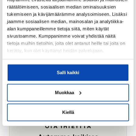
Ostotoimeksiantopalvelumme sopii myös esimerkiksi
räätälöimiseen, sosiaalisen median ominaisuuksien
sijoitus- ja vapaa-ajan asuntojen ostoon.
tukemiseen ja kävijämäärämme analysoimiseen. Lisäksi
jaamme sosiaalisen median, mainosalan ja analytiikka-
LUE LISÄÄ
alan kumppaneillemme tietoja siitä, miten käytät
sivustoamme. Kumppanimme voivat yhdistää näitä
tietoja muihin tietoihin, joita olet antanut heille tai joita on
kerätty, kun olet käyttänyt heidän palvelujaan.
Salli kaikki
Muokkaa
Kiellä
OTA YHTEYTTÄ