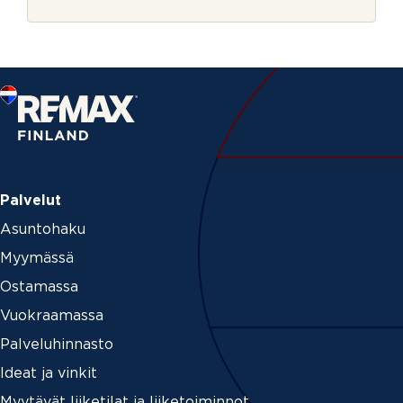
r
e
j
a
e
v
u
k
s
i
a
v
u
k
s
Palvelut
i
Asuntohaku
Myymässä
Ostamassa
Vuokraamassa
Palveluhinnasto
Ideat ja vinkit
Myytävät liiketilat ja liiketoiminnot