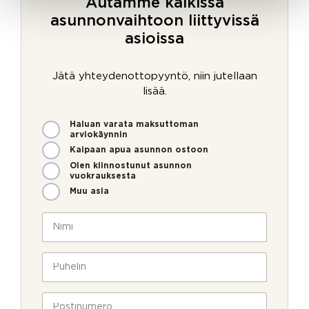
Autamme kaikissa
asunnonvaihtoon liittyvissä
asioissa
Jätä yhteydenottopyyntö, niin jutellaan
lisää.
M
Haluan varata maksuttoman
i
arviokäynnin
t
Kaipaan apua asunnon ostoon
e
Olen kiinnostunut asunnon
n
vuokrauksesta
v
Muu asia
o
i
N
m
i
m
m
e
i
P
o
*
u
l
h
l
e
P
a