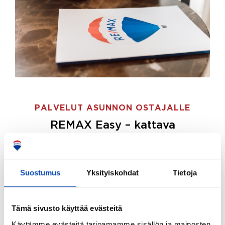
PALVELUT ASUNNON OSTAJALLE
REMAX Easy – kattava
palvelupaketti asunnon ostoon
REMAX Easy on palvelupakettimme asunnon
ostajille.
Tee ostotoimeksianto ja etsimme juuri
Suostumus
Yksityiskohdat
Tietoja
sinulle sopivan kodin, eikä sinun tarvitse nähdä
vaivaa sen löytämiseksi.
Tämä sivusto käyttää evästeitä
Hoidamme koko ostoprosessin puolestasi.
Käytämme evästeitä tarjoamamme sisällön ja mainosten