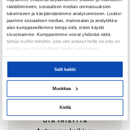
Ostotoimeksiantopalvelumme sopii myös esimerkiksi
räätälöimiseen, sosiaalisen median ominaisuuksien
sijoitus- ja vapaa-ajan asuntojen ostoon.
tukemiseen ja kävijämäärämme analysoimiseen. Lisäksi
jaamme sosiaalisen median, mainosalan ja analytiikka-
LUE LISÄÄ
alan kumppaneillemme tietoja siitä, miten käytät
sivustoamme. Kumppanimme voivat yhdistää näitä
tietoja muihin tietoihin, joita olet antanut heille tai joita on
kerätty, kun olet käyttänyt heidän palvelujaan.
Salli kaikki
Muokkaa
Kiellä
OTA YHTEYTTÄ