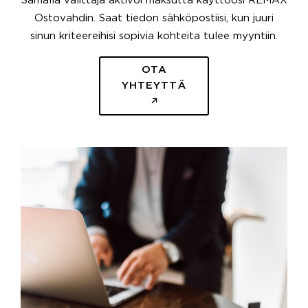
Samalla välittäjä aktivoi maksutta käyttöösi REMAX
Ostovahdin. Saat tiedon sähköpostiisi, kun juuri
sinun kriteereihisi sopivia kohteita tulee myyntiin.
OTA
YHTEYTTÄ