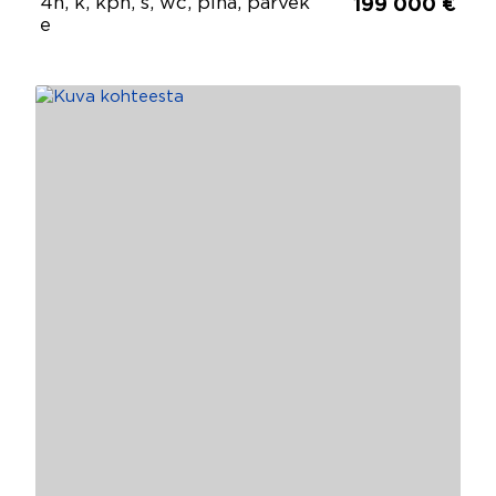
4h, k, kph, s, wc, piha, parvek
199 000 €
e