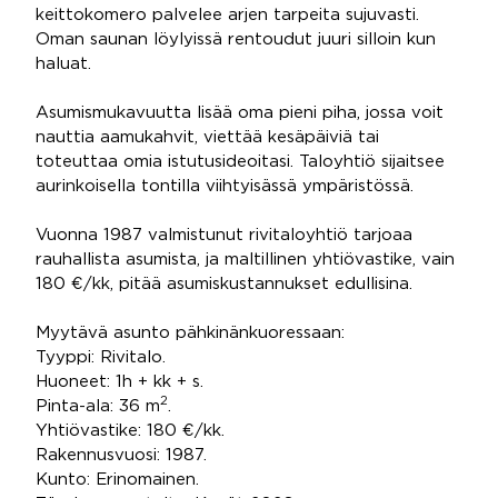
keittokomero palvelee arjen tarpeita sujuvasti.
Oman saunan löylyissä rentoudut juuri silloin kun
haluat.
Asumismukavuutta lisää oma pieni piha, jossa voit
nauttia aamukahvit, viettää kesäpäiviä tai
toteuttaa omia istutusideoitasi. Taloyhtiö sijaitsee
aurinkoisella tontilla viihtyisässä ympäristössä.
Vuonna 1987 valmistunut rivitaloyhtiö tarjoaa
rauhallista asumista, ja maltillinen yhtiövastike, vain
180 €/kk, pitää asumiskustannukset edullisina.
Myytävä asunto pähkinänkuoressaan:
Tyyppi: Rivitalo.
Huoneet: 1h + kk + s.
2
Pinta-ala: 36 m
.
Yhtiövastike: 180 €/kk.
Rakennusvuosi: 1987.
Kunto: Erinomainen.