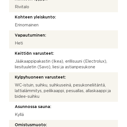
Rivitalo
Kohteen yleiskunto:
Erinomainen
Vapautuminen:
Heti
Keittiön varusteet:
Jääkaappipakastin (Ikea), erillisuuni (Electrolux),
liesituuletin (Savo), liesi ja astianpesukone
Kylpyhuoneen varusteet:
WC-istuin, suihku, suihkuseinä, pesukoneliitäntä,
lattialämmitys, peilikaappi, pesuallas, allaskaappi ja
bidee-suihku
Asunnossa sauna:
Kyllä
Omistusmuoto: