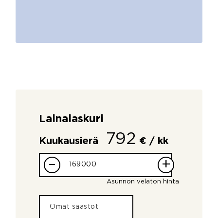
Lainalaskuri
792
Kuukausierä
€ / kk
–
+
Asunnon velaton hinta