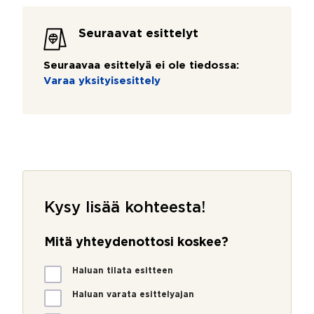
Seuraavat esittelyt
Seuraavaa esittelyä ei ole tiedossa:
Varaa yksityisesittely
Kysy lisää kohteesta!
Mitä yhteydenottosi koskee?
M
Haluan tilata esitteen
i
t
Haluan varata esittelyajan
ä