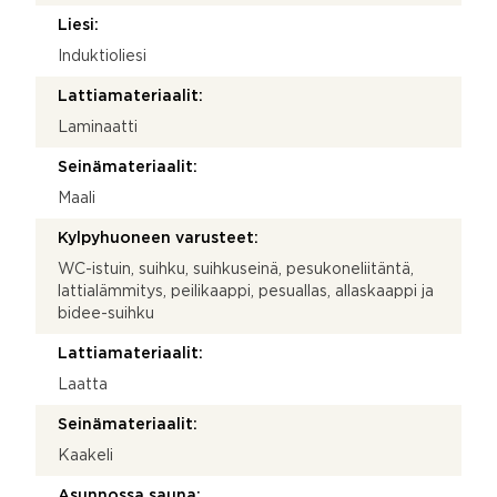
Liesi:
Induktioliesi
Lattiamateriaalit:
Laminaatti
Seinämateriaalit:
Maali
Kylpyhuoneen varusteet:
WC-istuin, suihku, suihkuseinä, pesukoneliitäntä,
lattialämmitys, peilikaappi, pesuallas, allaskaappi ja
bidee-suihku
Lattiamateriaalit:
Laatta
Seinämateriaalit:
Kaakeli
Asunnossa sauna: