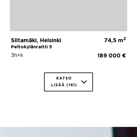
2
Siltamäki, Helsinki
74,5 m
Peltokylänraitti 5
3h+k
189 000 €
KATSO
LISÄÄ (161)