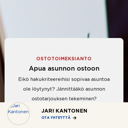
OSTOTOIMEKSIANTO
Apua asunnon ostoon
Eikö hakukriteereihisi sopivaa asuntoa
ole löytynyt? Jännittääkö asunnon
ostotarjouksen tekeminen?
Välittäjämme auttavat sinua kaikissa
JARI KANTONEN
asunnon ostoon liittyvissä asioissa.
OTA YHTEYTTÄ