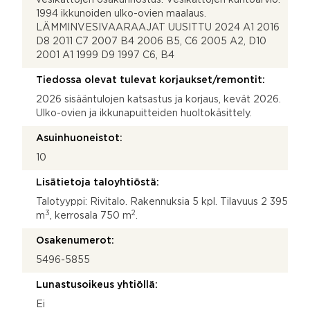
1994 ikkunoiden ulko-ovien maalaus.
LÄMMINVESIVAARAAJAT UUSITTU 2024 A1 2016
D8 2011 C7 2007 B4 2006 B5, C6 2005 A2, D10
2001 A1 1999 D9 1997 C6, B4
Tiedossa olevat tulevat korjaukset/remontit:
2026 sisääntulojen katsastus ja korjaus, kevät 2026.
Ulko-ovien ja ikkunapuitteiden huoltokäsittely.
Asuinhuoneistot:
10
Lisätietoja taloyhtiöstä:
Talotyyppi: Rivitalo. Rakennuksia 5 kpl. Tilavuus 2 395
3
2
m
, kerrosala 750 m
.
Osakenumerot:
5496-5855
Lunastusoikeus yhtiöllä:
Ei