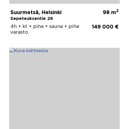
2
Suurmetsä, Helsinki
98 m
Sepeteuksentie 26
4h + kt + piha + sauna + piha
149 000 €
varasto.