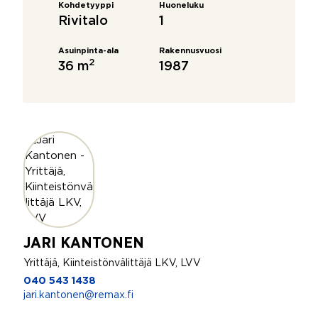
Kohdetyyppi
Huoneluku
Rivitalo
1
Asuinpinta-ala
Rakennusvuosi
2
36 m
1987
JARI KANTONEN
Yrittäjä, Kiinteistönvälittäjä LKV, LVV
040 543 1438
jari.kantonen@remax.fi