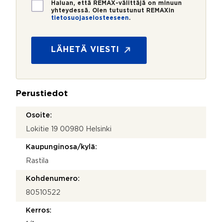
T
Haluan, että REMAX-välittäjä on minuun
i
yhteydessä. Olen tutustunut REMAXin
tietosuojaselosteeseen
.
e
V
t
i
o
e
s
LÄHETÄ VIESTI
s
u
t
o
i
j
M
a
i
Perustiedot
*
t
ä
Osoite:
Lokitie 19 00980 Helsinki
Kaupunginosa/kylä:
Rastila
Kohdenumero:
80510522
Kerros: