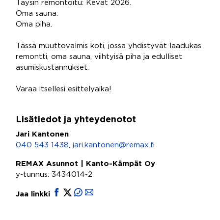
Täysin remontoitu: Kevät 2026.
Oma sauna.
Oma piha.
Tässä muuttovalmis koti, jossa yhdistyvät laadukas
remontti, oma sauna, viihtyisä piha ja edulliset
asumiskustannukset.
Varaa itsellesi esittelyaika!
Lisätiedot ja yhteydenotot
Jari Kantonen
040 543 1438
,
jari.kantonen@remax.fi
REMAX Asunnot | Kanto-Kämpät Oy
y-tunnus: 3434014-2
Jaa linkki