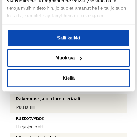
sivustoamme. Kumppanimme voivat yhdistää näitä
Sähköposti:
tietoja muihin tietoihin, joita olet antanut heille tai joita on
mikko.lehtokari@linnavuorenhuolto.fi
kerätty, kun olet käyttänyt heidän palvelujaan.
Puhelinnumero:
406 785 671
Salli kaikki
Isännöitsijäntodistuksen päivämäärä:
26.05.2026
Muokkaa
Valmistumisvuosi:
1987
Kiellä
Käyttöönottovuosi:
1987
Rakennus- ja pintamateriaalit:
Puu ja tiili
Kattotyyppi:
Harja/pulpetti