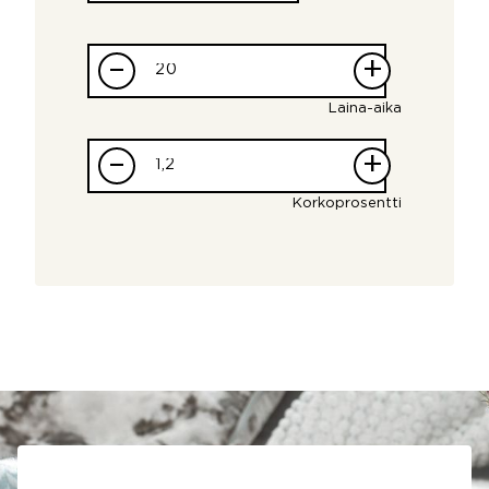
–
+
Laina-aika
–
+
Korkoprosentti