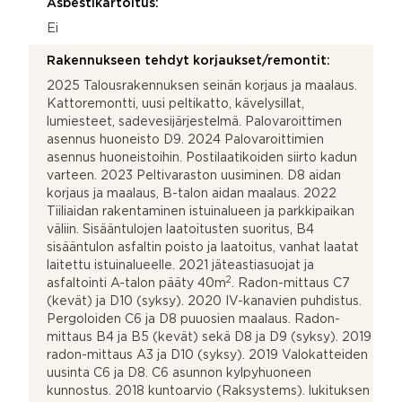
Asbestikartoitus:
Ei
Rakennukseen tehdyt korjaukset/remontit:
2025 Talousrakennuksen seinän korjaus ja maalaus.
Kattoremontti, uusi peltikatto, kävelysillat,
lumiesteet, sadevesijärjestelmä. Palovaroittimen
asennus huoneisto D9. 2024 Palovaroittimien
asennus huoneistoihin. Postilaatikoiden siirto kadun
varteen. 2023 Peltivaraston uusiminen. D8 aidan
korjaus ja maalaus, B-talon aidan maalaus. 2022
Tiiliaidan rakentaminen istuinalueen ja parkkipaikan
väliin. Sisääntulojen laatoitusten suoritus, B4
sisääntulon asfaltin poisto ja laatoitus, vanhat laatat
laitettu istuinalueelle. 2021 jäteastiasuojat ja
2
asfaltointi A-talon pääty 40m
. Radon-mittaus C7
(kevät) ja D10 (syksy). 2020 IV-kanavien puhdistus.
Pergoloiden C6 ja D8 puuosien maalaus. Radon-
mittaus B4 ja B5 (kevät) sekä D8 ja D9 (syksy). 2019
radon-mittaus A3 ja D10 (syksy). 2019 Valokatteiden
uusinta C6 ja D8. C6 asunnon kylpyhuoneen
kunnostus. 2018 kuntoarvio (Raksystems). lukituksen