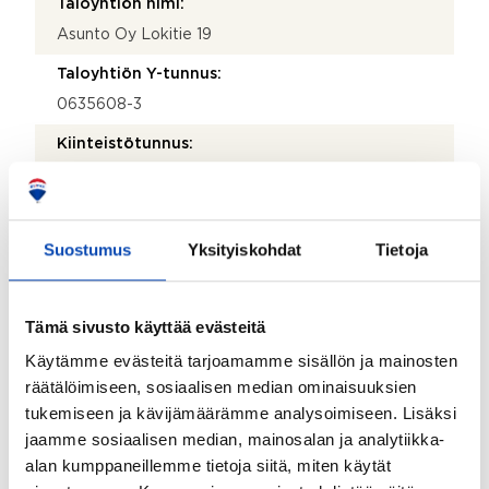
Taloyhtiön nimi:
Asunto Oy Lokitie 19
Taloyhtiön Y-tunnus:
0635608-3
Kiinteistötunnus:
91-54-15-2
Kiinteistönhoidosta vastaa:
Huoltoyhtiö
Suostumus
Yksityiskohdat
Tietoja
Lisätietoja kiinteistönhoidosta:
Linnavuoren Huolto Oy
Tämä sivusto käyttää evästeitä
Isännöitsijätoimisto:
Käytämme evästeitä tarjoamamme sisällön ja mainosten
Linnavuoren Huolto Oy
räätälöimiseen, sosiaalisen median ominaisuuksien
tukemiseen ja kävijämäärämme analysoimiseen. Lisäksi
Isännöitsijän nimi:
jaamme sosiaalisen median, mainosalan ja analytiikka-
Mikko Lehtokari
alan kumppaneillemme tietoja siitä, miten käytät