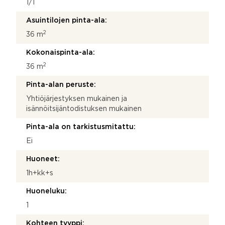
1/1
Asuintilojen pinta-ala:
2
36 m
Kokonaispinta-ala:
2
36 m
Pinta-alan peruste:
Yhtiöjärjestyksen mukainen ja
isännöitsijäntodistuksen mukainen
Pinta-ala on tarkistusmitattu:
Ei
Huoneet:
1h+kk+s
Huoneluku:
1
Kohteen tyyppi: