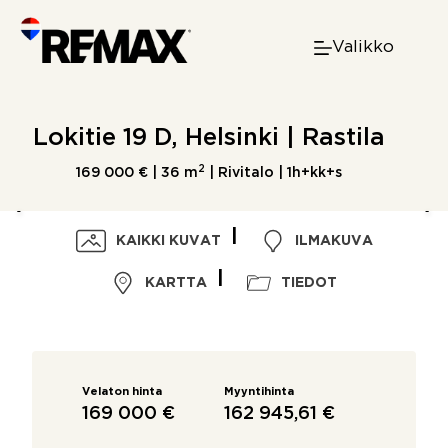
Skip
to
Valikko
content
Lokitie 19 D, Helsinki | Rastila
2
169 000 € |
36 m
| Rivitalo | 1h+kk+s
KAIKKI KUVAT
ILMAKUVA
KARTTA
TIEDOT
Velaton hinta
Myyntihinta
169 000 €
162 945,61 €