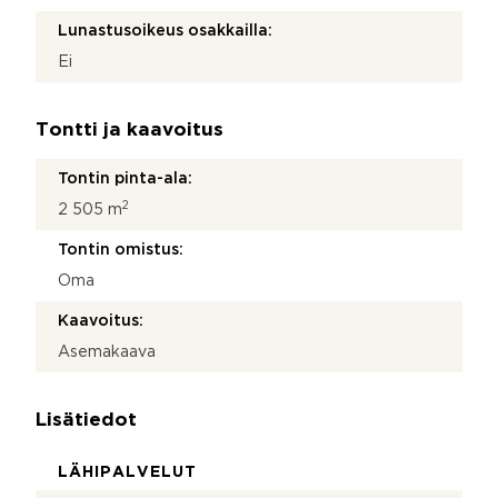
Lunastusoikeus osakkailla:
Ei
Tontti ja kaavoitus
Tontin pinta-ala:
2
2 505 m
Tontin omistus:
Oma
Kaavoitus:
Asemakaava
Lisätiedot
LÄHIPALVELUT