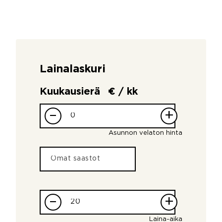
Lainalaskuri
Kuukausierä
€ / kk
–
+
Asunnon velaton hinta
–
+
Laina-aika