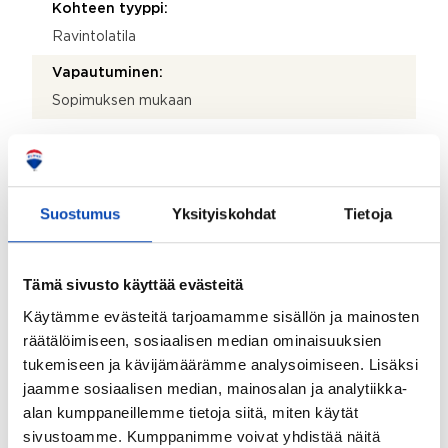
Kohteen tyyppi:
Ravintolatila
Vapautuminen:
Sopimuksen mukaan
Hinta ja kustannukset
Velaton hinta:
Suostumus
Yksityiskohdat
Tietoja
0 €
Vuokra:
Tämä sivusto käyttää evästeitä
0 €
Käytämme evästeitä tarjoamamme sisällön ja mainosten
räätälöimiseen, sosiaalisen median ominaisuuksien
tukemiseen ja kävijämäärämme analysoimiseen. Lisäksi
jaamme sosiaalisen median, mainosalan ja analytiikka-
alan kumppaneillemme tietoja siitä, miten käytät
Kartta
sivustoamme. Kumppanimme voivat yhdistää näitä