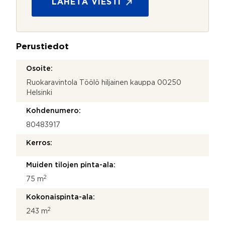
s
LÄHETÄ VIESTI
e
u
y
o
d
j
e
a
n
Perustiedot
*
o
t
Osoite:
t
Ruokaravintola Töölö hiljainen kauppa 00250
o
s
Helsinki
i
Kohdenumero:
80483917
Kerros:
Muiden tilojen pinta-ala:
2
75 m
Kokonaispinta-ala:
2
243 m