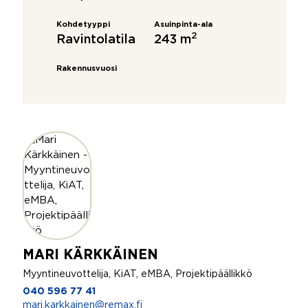
Kohdetyyppi
Asuinpinta-ala
2
Ravintolatila
243 m
Rakennusvuosi
MARI KÄRKKÄINEN
Myyntineuvottelija, KiAT, eMBA, Projektipäällikkö
040 596 77 41
mari.karkkainen@remax.fi