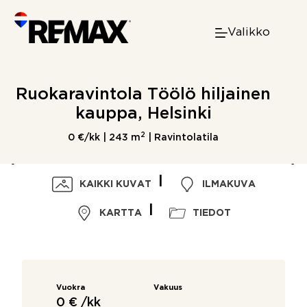
Skip
to
Valikko
content
Ruokaravintola Töölö hiljainen
kauppa, Helsinki
2
0 €/kk |
243 m
| Ravintolatila
KAIKKI KUVAT
ILMAKUVA
KARTTA
TIEDOT
Vuokra
Vakuus
0 € /kk