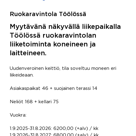
Ruokaravintola Töölössä
Myytävänä näkyvällä liikepaikalla
Töölössä ruokaravintolan
liiketoiminta koneineen ja
laitteineen.
Uudenveroinen keittiö, tila soveltuu moneen eri
liikeideaan.
Asiakaspaikat 46 + suojainen terassi 14
Neliöt 168 + kellari 75
Vuokra:
1.9.2025-31.8.2026: 6200,00 (+alv) / kk
1.9.2026-31.8.2027: 6800,00 (+alv) / kk