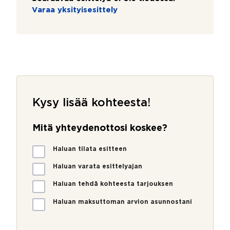
Varaa yksityisesittely
Kysy lisää kohteesta!
Mitä yhteydenottosi koskee?
M
Haluan tilata esitteen
i
t
Haluan varata esittelyajan
ä
Haluan tehdä kohteesta tarjouksen
y
h
Haluan maksuttoman arvion asunnostani
t
e
y