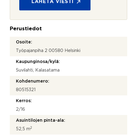
s
LÄHETÄ VIESTI
k
u
ö
o
p
j
o
a
s
Perustiedot
*
t
i
Osoite:
y
Työpajanpiha 2 00580 Helsinki
h
t
Kaupunginosa/kylä:
e
y
Suvilahti, Kalasatama
d
e
Kohdenumero:
n
80515321
o
t
Kerros:
t
o
2/16
s
Asuintilojen pinta-ala:
i
M
2
52,5 m
i