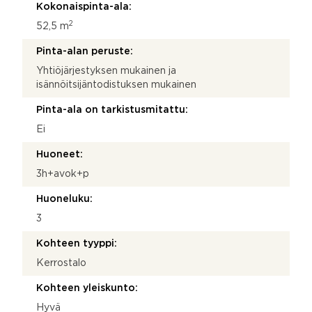
t
Kokonaispinta-ala:
ä
2
52,5 m
Pinta-alan peruste:
Yhtiöjärjestyksen mukainen ja
isännöitsijäntodistuksen mukainen
Pinta-ala on tarkistusmitattu:
Ei
Huoneet:
3h+avok+p
Huoneluku:
3
Kohteen tyyppi:
Kerrostalo
Kohteen yleiskunto:
Hyvä