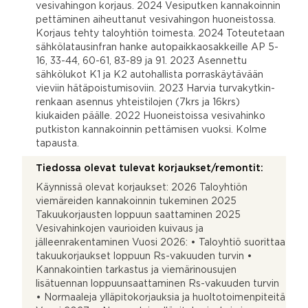
vesivahingon korjaus. 2024 Vesiputken kannakoinnin
pettäminen aiheuttanut vesivahingon huoneistossa.
Korjaus tehty taloyhtiön toimesta. 2024 Toteutetaan
sähkölatausinfran hanke autopaikkaosakkeille AP 5-
16, 33-44, 60-61, 83-89 ja 91. 2023 Asennettu
sähkölukot K1 ja K2 autohallista porraskäytävään
vieviin hätäpoistumisoviin. 2023 Harvia turvakytkin-
renkaan asennus yhteistilojen (7krs ja 16krs)
kiukaiden päälle. 2022 Huoneistoissa vesivahinko
putkiston kannakoinnin pettämisen vuoksi. Kolme
tapausta.
Tiedossa olevat tulevat korjaukset/remontit:
Käynnissä olevat korjaukset: 2026 Taloyhtiön
viemäreiden kannakoinnin tukeminen 2025
Takuukorjausten loppuun saattaminen 2025
Vesivahinkojen vaurioiden kuivaus ja
jälleenrakentaminen Vuosi 2026: • Taloyhtiö suorittaa
takuukorjaukset loppuun Rs-vakuuden turvin •
Kannakointien tarkastus ja viemärinousujen
lisätuennan loppuunsaattaminen Rs-vakuuden turvin
• Normaaleja ylläpitokorjauksia ja huoltotoimenpiteitä