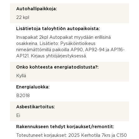
Autohallipaikkoja:
22 kpl
Lisätietoja taloyhtiön autopaikoista:
Invapaikat 2kpl Autopaikat myydään erillisinä
osakkeina. Lisätieto: Pysäköintioikeus
nimeämättömillä paikoilla AP90, AP92-94 ja AP116-
AP121. Kirjaus yhtiöjärjestyksessä.
Onko kohteesta energiatodistusta?:
Kyllä
Energialuokka:
B2018
Asbestikartoitus:
Ei
Rakennukseen tehdyt korjaukset/remontit:
Toteutuneet korjaukset: 2025 Kerhotila 7krs ja C150