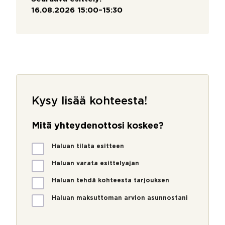
16.08.2026 15:00–15:30
Kysy lisää kohteesta!
Mitä yhteydenottosi koskee?
M
Haluan tilata esitteen
i
t
Haluan varata esittelyajan
ä
Haluan tehdä kohteesta tarjouksen
y
h
Haluan maksuttoman arvion asunnostani
t
e
y