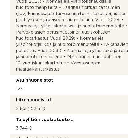
Vuosi 2027: • Normaaleja ylläpitokorjauksia ja
huoltotoimenpiteitä • Laaditaan pitkän tähtäimen
(10v) kunnossapitotarvesuunnitelma takuukorjausten
päättymisen jälkeiseen suunnitteluun. Vuosi 2028: •
Normaaleja ylläpitokorjauksia ja huoltotoimenpiteitä •
Parvekelasien perusmuotoinen uudiskohteen
huoltotarkastus Vuosi 2029: • Normaaleja
ylläpitokorjauksia ja huoltotoimenpiteitä • Iv-kanavien
puhdistus Vuosi 2030: • Normaaleja ylläpitokorjauksia
ja huoltotoimenpiteitä • Mahdollinen uudiskohteen
10-vuotiskuntokartoitus • Väestösuojien
määräaikaistarkastus
Asuinhuoneistot:
123
Liikehuoneistot:
2
2 kpl (152 m
)
Taloyhtiön vuokratuotot:
3 744 €