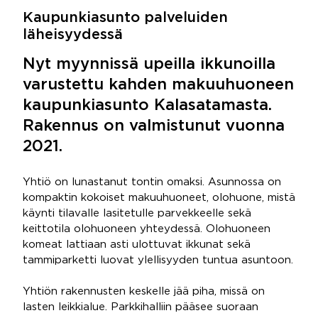
Kaupunkiasunto palveluiden
läheisyydessä
Nyt myynnissä upeilla ikkunoilla
varustettu kahden makuuhuoneen
kaupunkiasunto Kalasatamasta.
Rakennus on valmistunut vuonna
2021.
Yhtiö on lunastanut tontin omaksi. Asunnossa on
kompaktin kokoiset makuuhuoneet, olohuone, mistä
käynti tilavalle lasitetulle parvekkeelle sekä
keittotila olohuoneen yhteydessä. Olohuoneen
komeat lattiaan asti ulottuvat ikkunat sekä
tammiparketti luovat ylellisyyden tuntua asuntoon.
Yhtiön rakennusten keskelle jää piha, missä on
lasten leikkialue. Parkkihalliin pääsee suoraan