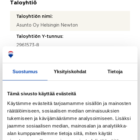
Taloyhtiö
Taloyhtiön nimi:
Asunto Oy Helsingin Newton
Taloyhtiön Y-tunnus:
2961573-8
Kiinteistötunnus:
91-10-575-30
Suostumus
Yksityiskohdat
Tietoja
Kiinteistönhoidosta vastaa:
Huoltoyhtiö
Tämä sivusto käyttää evästeitä
Lisätietoja kiinteistönhoidosta:
Käytämme evästeitä tarjoamamme sisällön ja mainosten
Kotikatu Vallila
räätälöimiseen, sosiaalisen median ominaisuuksien
Isännöitsijätoimisto:
tukemiseen ja kävijämäärämme analysoimiseen. Lisäksi
jaamme sosiaalisen median, mainosalan ja analytiikka-
Kiinteistö-Tahkola Helsinki Oy
alan kumppaneillemme tietoja siitä, miten käytät
Isännöitsijän nimi: