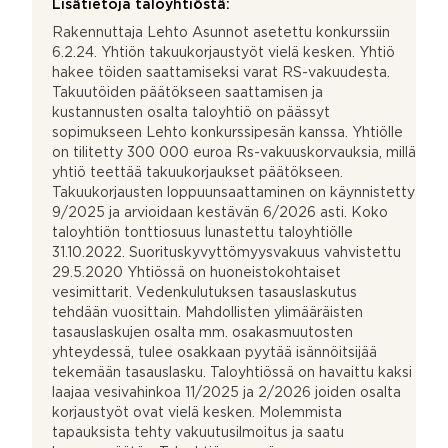
Lisätietoja taloyhtiöstä:
Rakennuttaja Lehto Asunnot asetettu konkurssiin
6.2.24. Yhtiön takuukorjaustyöt vielä kesken. Yhtiö
hakee töiden saattamiseksi varat RS-vakuudesta.
Takuutöiden päätökseen saattamisen ja
kustannusten osalta taloyhtiö on päässyt
sopimukseen Lehto konkurssipesän kanssa. Yhtiölle
on tilitetty 300 000 euroa Rs-vakuuskorvauksia, millä
yhtiö teettää takuukorjaukset päätökseen.
Takuukorjausten loppuunsaattaminen on käynnistetty
9/2025 ja arvioidaan kestävän 6/2026 asti. Koko
taloyhtiön tonttiosuus lunastettu taloyhtiölle
31.10.2022. Suorituskyvyttömyysvakuus vahvistettu
29.5.2020 Yhtiössä on huoneistokohtaiset
vesimittarit. Vedenkulutuksen tasauslaskutus
tehdään vuosittain. Mahdollisten ylimääräisten
tasauslaskujen osalta mm. osakasmuutosten
yhteydessä, tulee osakkaan pyytää isännöitsijää
tekemään tasauslasku. Taloyhtiössä on havaittu kaksi
laajaa vesivahinkoa 11/2025 ja 2/2026 joiden osalta
korjaustyöt ovat vielä kesken. Molemmista
tapauksista tehty vakuutusilmoitus ja saatu