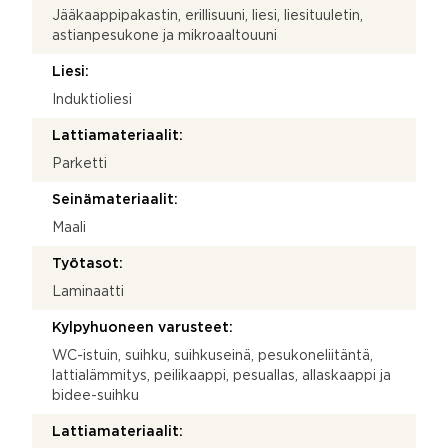
Jääkaappipakastin, erillisuuni, liesi, liesituuletin,
astianpesukone ja mikroaaltouuni
Liesi:
Induktioliesi
Lattiamateriaalit:
Parketti
Seinämateriaalit:
Maali
Työtasot:
Laminaatti
Kylpyhuoneen varusteet:
WC-istuin, suihku, suihkuseinä, pesukoneliitäntä,
lattialämmitys, peilikaappi, pesuallas, allaskaappi ja
bidee-suihku
Lattiamateriaalit: