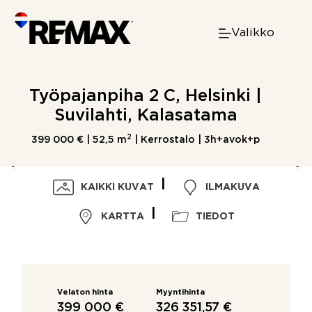
Skip
to
Valikko
content
Työpajanpiha 2 C, Helsinki |
Suvilahti, Kalasatama
2
399 000 € |
52,5 m
| Kerrostalo | 3h+avok+p
KAIKKI KUVAT
ILMAKUVA
KARTTA
TIEDOT
Velaton hinta
Myyntihinta
399 000 €
326 351,57 €