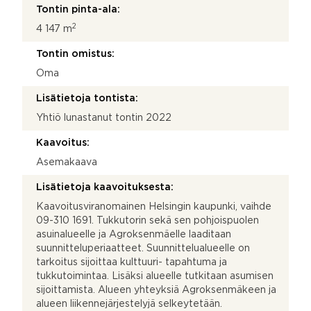
Tontin pinta-ala:
2
4 147 m
Tontin omistus:
Oma
Lisätietoja tontista:
Yhtiö lunastanut tontin 2022
Kaavoitus:
Asemakaava
Lisätietoja kaavoituksesta:
Kaavoitusviranomainen Helsingin kaupunki, vaihde
09-310 1691. Tukkutorin sekä sen pohjoispuolen
asuinalueelle ja Agroksenmäelle laaditaan
suunnitteluperiaatteet. Suunnittelualueelle on
tarkoitus sijoittaa kulttuuri- tapahtuma ja
tukkutoimintaa. Lisäksi alueelle tutkitaan asumisen
sijoittamista. Alueen yhteyksiä Agroksenmäkeen ja
alueen liikennejärjestelyjä selkeytetään.