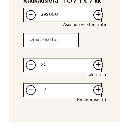
Kuukausierä
€ / kk
–
+
Asunnon velaton hinta
–
+
Laina-aika
–
+
Korkoprosentti