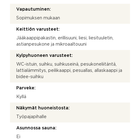
Vapautuminen:
Sopimuksen mukaan
Keittiön varusteet:
Jääkaappipakastin, erillisuuni, liesi, liesituuletin,
astianpesukone ja mikroaaltouuni
Kylpyhuoneen varusteet:
WC-istuin, suihku, suihkuseinä, pesukoneliitäntä,
lattialämmitys, peilikaappi, pesuallas, allaskaappi ja
bidee-suihku
Parveke:
Kyllä
Näkymät huoneistosta:
Työpajapihalle
Asunnossa sauna:
Ei