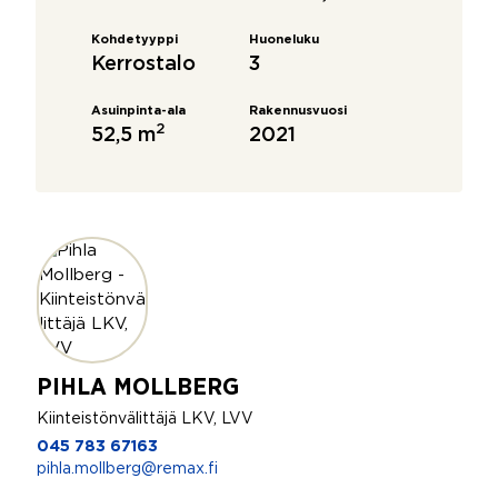
Kohdetyyppi
Huoneluku
Kerrostalo
3
Asuinpinta-ala
Rakennusvuosi
2
52,5 m
2021
PIHLA MOLLBERG
Kiinteistönvälittäjä LKV, LVV
045 783 67163
pihla.mollberg@remax.fi