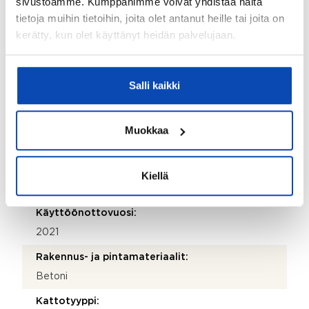
sivustoamme. Kumppanimme voivat yhdistää näitä
Olli-Pekka Nissinen
tietoja muihin tietoihin, joita olet antanut heille tai joita on
kerätty, kun olet käyttänyt heidän palvelujaan.
Sähköposti:
olli-pekka.nissinen@kiinteistotahkola.fi
Puhelinnumero:
Salli kaikki
358 207 488 292
Isännöitsijäntodistuksen päivämäärä:
Muokkaa
10.06.2026
Valmistumisvuosi:
Kiellä
2021
Käyttöönottovuosi:
2021
Rakennus- ja pintamateriaalit:
Betoni
Kattotyyppi: