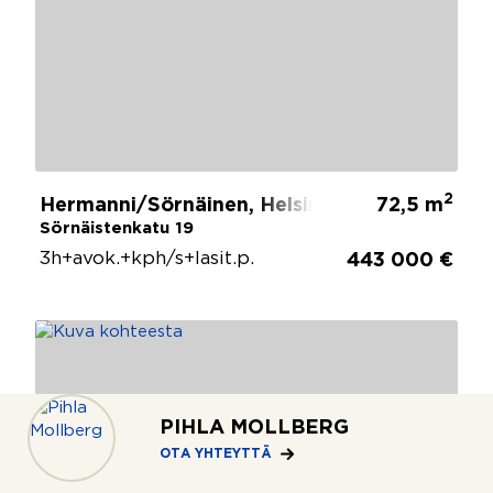
2
Hermanni/Sörnäinen, Helsinki
72,5 m
Sörnäistenkatu 19
3h+avok.+kph/s+lasit.p.
443 000 €
PIHLA MOLLBERG
OTA YHTEYTTÄ