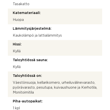
Tasakatto
Katemateriaali:
Huopa
Lämmitysjärjestelmä:
Kaukolämpö ja lattialämmitys
Hissi:
Kyllä
Taloyhtiössä sauna:
Kyllä
Taloyhtiössä on:
Väestönsuoja, kellarikomero, urheiluvälinevarasto,
pyörävarasto, pesutupa, kuivaushuone ja Kerhotila,
Monitoimitila
Piha-autopaikat:
1 kpl