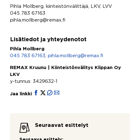
Pihla Mollberg, kiinteistönvälittäjä, LKV, LVV
045 783 67163
pihla.mollberg@remax.fi
Lisätiedot ja yhteydenotot
Pihla Mollberg
045 783 67163
,
pihla.mollberg@remax.fi
REMAX Kruunu | Kiinteistönvälitys Klippan Oy
LKV
y-tunnus: 3429632-1
Jaa linkki
Seuraavat esittelyt
Seuraava esittely: