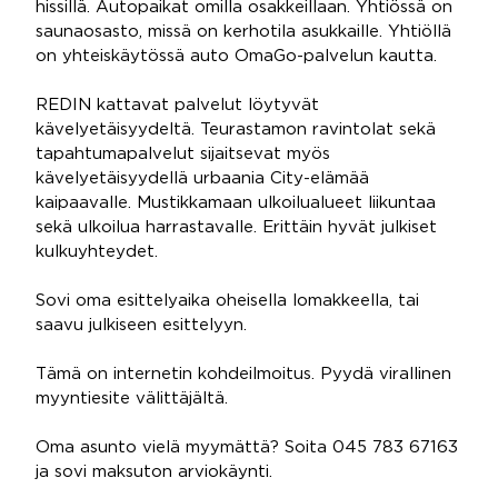
hissillä. Autopaikat omilla osakkeillaan. Yhtiössä on
saunaosasto, missä on kerhotila asukkaille. Yhtiöllä
on yhteiskäytössä auto OmaGo-palvelun kautta.
REDIN kattavat palvelut löytyvät
kävelyetäisyydeltä. Teurastamon ravintolat sekä
tapahtumapalvelut sijaitsevat myös
kävelyetäisyydellä urbaania City-elämää
kaipaavalle. Mustikkamaan ulkoilualueet liikuntaa
sekä ulkoilua harrastavalle. Erittäin hyvät julkiset
kulkuyhteydet.
Sovi oma esittelyaika oheisella lomakkeella, tai
saavu julkiseen esittelyyn.
Tämä on internetin kohdeilmoitus. Pyydä virallinen
myyntiesite välittäjältä.
Oma asunto vielä myymättä? Soita 045 783 67163
ja sovi maksuton arviokäynti.