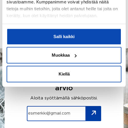
sivustoamme. Kumppanimme voivat yhdistää näitä
OTA
tietoja muihin tietoihin, joita olet antanut heille tai joita on
YHTEYTTÄ
kerätty, kun olet käyttänyt heidän palvelujaan.
Salli kaikki
Muokkaa
Kiellä
Tilaa maksuton hinta-
arvio
Aloita syöttämällä sähköpostisi.