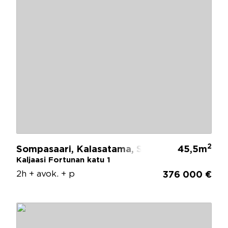
2
Sompasaari, Kalasatama, Sörnäinen, Helsinki
45,5m
Kaljaasi Fortunan katu 1
2h + avok. + p
376 000 €