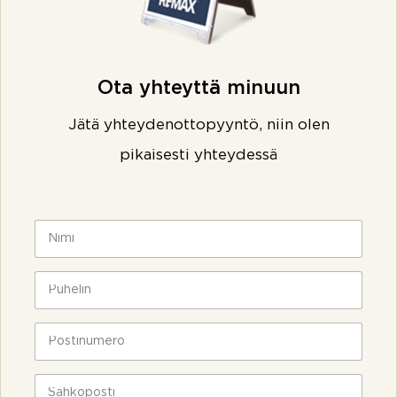
Ota yhteyttä minuun
Jätä yhteydenottopyyntö, niin olen
pikaisesti yhteydessä
N
i
m
i
P
*
u
h
e
P
l
o
i
s
n
t
S
*