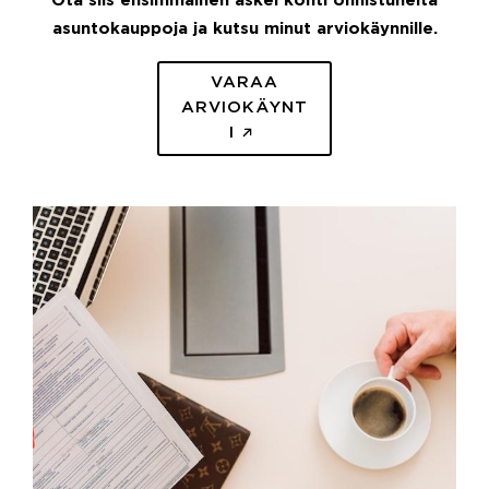
Ota siis ensimmäinen askel kohti onnistuneita
asuntokauppoja ja kutsu minut arviokäynnille.
VARAA
ARVIOKÄYNT
I