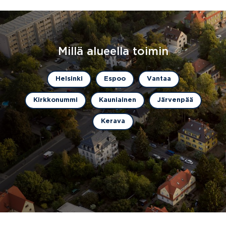
Millä alueella toimin
Helsinki
Espoo
Vantaa
Kirkkonummi
Kauniainen
Järvenpää
Kerava