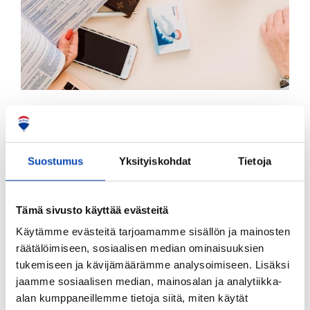
OSTOTOIMEKSIANTO
Apua myös asunnon ostoon
Suostumus
Yksityiskohdat
Tietoja
Sopivan kodin tai vaikkapa sijoitusasunnon
löytäminen voi olla haastavaa. Miksi et antaisi
Tämä sivusto käyttää evästeitä
osaavan välittäjän auttaa asunnon ostossa?
Käytämme evästeitä tarjoamamme sisällön ja mainosten
Kerron mielellämme lisää REMAX Easy -
räätälöimiseen, sosiaalisen median ominaisuuksien
ostotoimeksiannosta ja muista palveluistamme
tukemiseen ja kävijämäärämme analysoimiseen. Lisäksi
jaamme sosiaalisen median, mainosalan ja analytiikka-
asunnon ostajille.
alan kumppaneillemme tietoja siitä, miten käytät