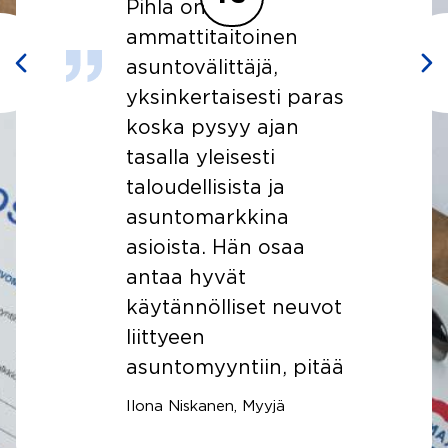
Tietävä ensivaikutelma
ja välittäjä piti kiinni
sovitusta, selitti
aras
ystävällisesti
puhelimessa miten
etenee. Koko prosessi
oli erittäin sujuva ja
hyvin suunniteltu ja
asiakirjoissa hyvä
fontti jota pystyi
uvot
pienessä kännyssäkin
helposti lukemaan.
itää
salla