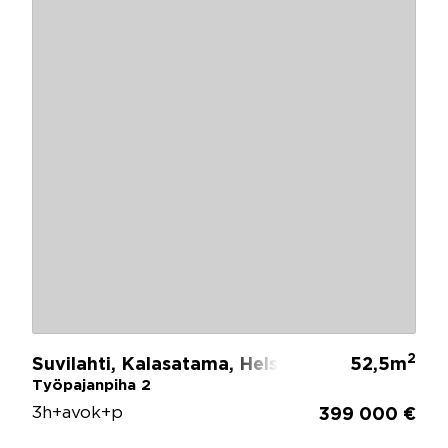
2
Suvilahti, Kalasatama, Helsinki
52,5m
Työpajanpiha 2
3h+avok+p
399 000 €