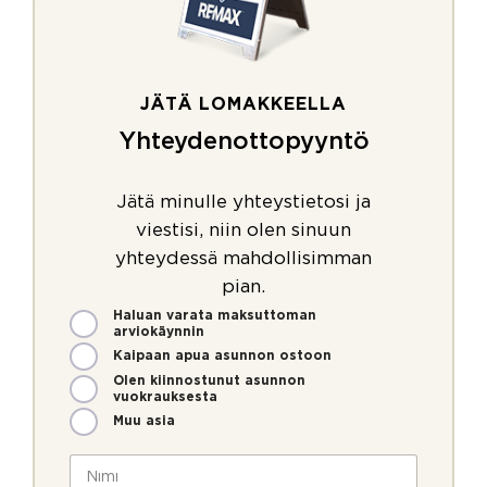
JÄTÄ LOMAKKEELLA
Yhteydenottopyyntö
Jätä minulle yhteystietosi ja
viestisi, niin olen sinuun
yhteydessä mahdollisimman
pian.
M
Haluan varata maksuttoman
arviokäynnin
i
t
Kaipaan apua asunnon ostoon
e
Olen kiinnostunut asunnon
n
vuokrauksesta
v
Muu asia
o
i
N
m
i