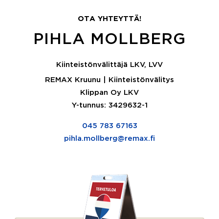
OTA YHTEYTTÄ!
PIHLA MOLLBERG
Kiinteistönvälittäjä LKV, LVV
REMAX Kruunu | Kiinteistönvälitys
Klippan Oy LKV
Y-tunnus: 3429632-1
045 783 67163
pihla.mollberg@remax.fi