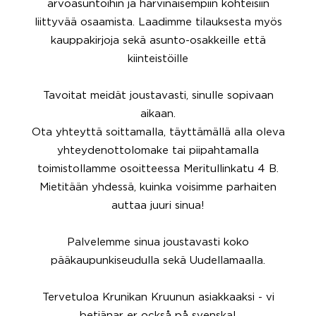
arvoasuntoihin ja harvinaisempiin kohteisiin
liittyvää osaamista. Laadimme tilauksesta myös
kauppakirjoja sekä asunto-osakkeille että
kiinteistöille
Tavoitat meidät joustavasti, sinulle sopivaan
aikaan.
Ota yhteyttä soittamalla, täyttämällä alla oleva
yhteydenottolomake tai piipahtamalla
toimistollamme osoitteessa Meritullinkatu 4 B.
Mietitään yhdessä, kuinka voisimme parhaiten
auttaa juuri sinua!
Palvelemme sinua joustavasti koko
pääkaupunkiseudulla sekä Uudellamaalla.
Tervetuloa Krunikan Kruunun asiakkaaksi - vi
betjänar er också på svenska!