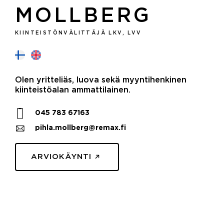
MOLLBERG
KIINTEISTÖNVÄLITTÄJÄ LKV, LVV
Olen yritteliäs, luova sekä myyntihenkinen
kiinteistöalan ammattilainen.
045 783 67163
pihla.mollberg@remax.fi
ARVIOKÄYNTI