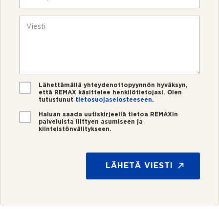
i
ä
n
h
u
k
V
m
ö
i
e
p
e
r
o
s
o
s
t
*
t
i
i
*
V
Lähettämällä yhteydenottopyynnön hyväksyn,
että REMAX käsittelee henkilötietojasi. Olen
a
tutustunut
tietosuojaselosteeseen
.
h
v
U
Haluan saada uutiskirjeellä tietoa REMAXin
i
palveluista liittyen asumiseen ja
u
kiinteistönvälitykseen.
s
t
t
i
u
s
s
k
LÄHETÄ VIESTI
*
i
r
j
e