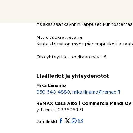
Tilassa on keittiönurkkaus sekä ilmalämpöu
Sauna ja takkahuone on osakkaiden käytöss
Asiakasisäänkäynnin rappuset kunnostettaa
Myös vuokrattavana.
Kiinteistössä on myös pienempi liiketila saata
Ota yhteyttä – sovitaan näyttö
Lisätiedot ja yhteydenotot
Mika Liinamo
050 540 4880
,
mika.liinamo@remax.fi
REMAX Casa Alto | Commercia Mundi Oy
y-tunnus: 2886969-9
Jaa linkki