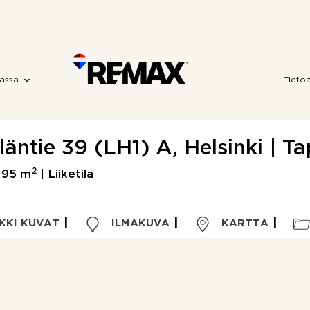
assa
Tieto
läntie 39 (LH1) A, Helsinki | Ta
2
|
95 m
| Liiketila
KKI KUVAT
ILMAKUVA
KARTTA
Kohdetyyppi