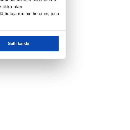
tiikka-alan
ietoja muihin tietoihin, joita
Salli kaikki