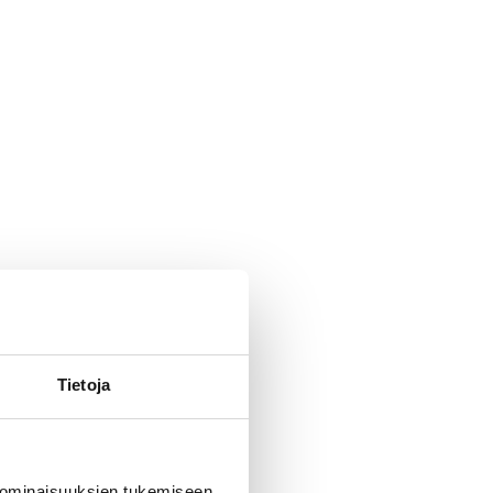
Tietoja
 ominaisuuksien tukemiseen