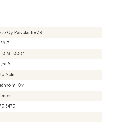
istö Oy Päivöläntie 39
39-7
9-0231-0004
yhtiö
tu Malmi
Isännöinti Oy
honen
75 3475