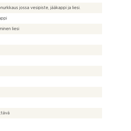
nurkkaus jossa vesipiste, jääkappi ja liesi.
appi
inen liesi
ttävä