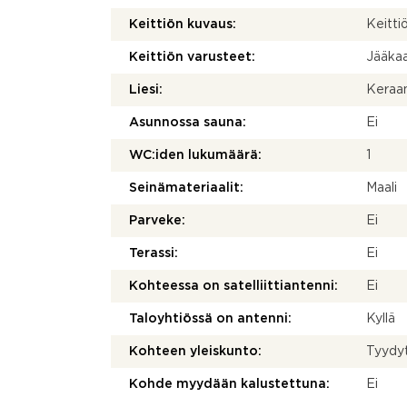
Keittiön kuvaus:
Keittiö
Keittiön varusteet:
Jääka
Liesi:
Keraam
Asunnossa sauna:
Ei
WC:iden lukumäärä:
1
Seinämateriaalit:
Maali
Parveke:
Ei
Terassi:
Ei
Kohteessa on satelliittiantenni:
Ei
Taloyhtiössä on antenni:
Kyllä
Kohteen yleiskunto:
Tyydy
Kohde myydään kalustettuna:
Ei