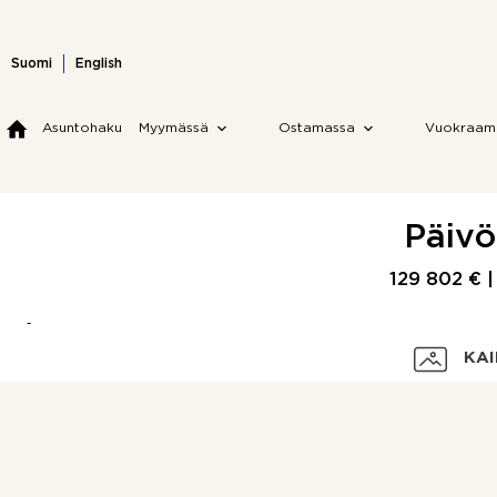
Skip
to
content
Suomi
English
Asuntohaku
Myymässä
Ostamassa
Vuokraam
Päivö
129 802 € 
KAI
Velaton hinta
Myyntihinta