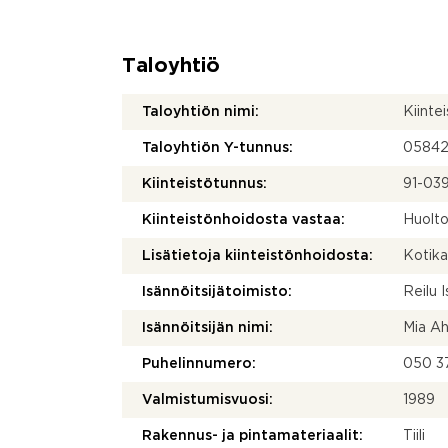
Taloyhtiö
Taloyhtiön nimi:
Kiinte
Taloyhtiön Y-tunnus:
05842
Kiinteistötunnus:
91-03
Kiinteistönhoidosta vastaa:
Huolto
Lisätietoja kiinteistönhoidosta:
Kotika
Isännöitsijätoimisto:
Reilu 
Isännöitsijän nimi:
Mia A
Puhelinnumero:
050 3
Valmistumisvuosi:
1989
Rakennus- ja pintamateriaalit:
Tiili