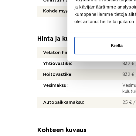
Omistusmuoto:
Oma
ja kävijämäärämme analysoim
Kohde myydään vuokrattuna:
Kyllä
kumppaneillemme tietoja siitä
olet antanut heille tai joita o
Hinta ja kustannukset
Kiellä
Velaton hinta:
129 8
Yhtiövastike:
832 € 
Hoitovastike:
832 € 
Vesimaksu:
Vesima
kulut
Autopaikkamaksu:
25 € /
Kohteen kuvaus