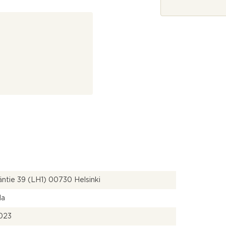
e
*
?
äntie 39 (LH1) 00730 Helsinki
la
023