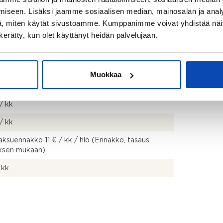
iseen. Lisäksi jaamme sosiaalisen median, mainosalan ja analy
, miten käytät sivustoamme. Kumppanimme voivat yhdistää näitä t
n kerätty, kun olet käyttänyt heidän palvelujaan.
Muokkaa
02 €
/ kk
/ kk
ksuennakko 11 € / kk / hlö (Ennakko, tasaus
uksen mukaan)
 kk