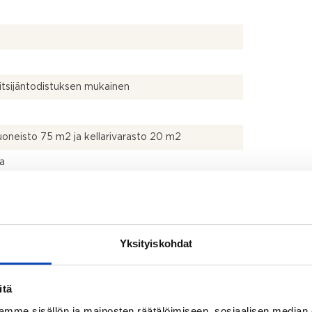
itsijäntodistuksen mukainen
uoneisto 75 m2 ja kellarivarasto 20 m2
la
ttävä
nurkkaus jossa vesipiste, jääkappi ja liesi.
appi
Yksityiskohdat
itä
mme sisällön ja mainosten räätälöimiseen, sosiaalisen median