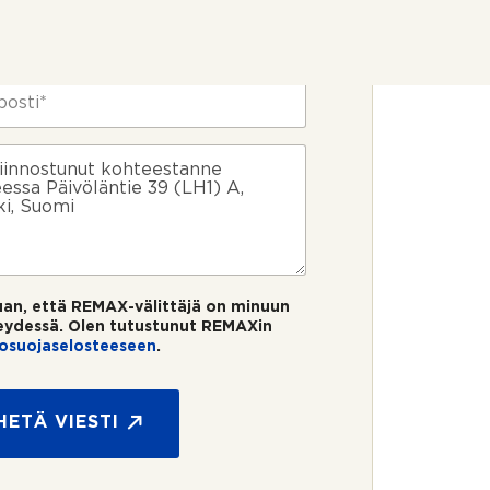
uan, että REMAX-välittäjä on minuun
eydessä. Olen tutustunut REMAXin
tosuojaselosteeseen
.
HETÄ VIESTI