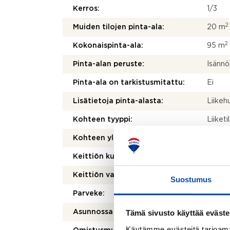
Kerros:
1/3
2
Muiden tilojen pinta-ala:
20 m
2
Kokonaispinta-ala:
95 m
Pinta-alan peruste:
Isännö
Pinta-ala on tarkistusmitattu:
Ei
Lisätietoja pinta-alasta:
Liikeh
Kohteen tyyppi:
Liiketi
Kohteen yleiskunto:
Tyydy
Keittiön kuvaus:
Keittiö
Keittiön varusteet:
Jääka
Suostumus
Parveke:
Ei
Tämä sivusto käyttää eväste
Asunnossa sauna:
Ei
Käytämme evästeitä tarjoama