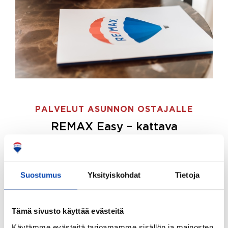
PALVELUT ASUNNON OSTAJALLE
REMAX Easy – kattava
palvelupaketti asunnon ostoon
REMAX Easy on palvelupakettimme asunnon
ostajille.
Tee ostotoimeksianto ja etsimme juuri
Suostumus
Yksityiskohdat
Tietoja
sinulle sopivan kodin, eikä sinun tarvitse nähdä
vaivaa sen löytämiseksi.
Tämä sivusto käyttää evästeitä
Hoidamme koko ostoprosessin puolestasi.
Käytämme evästeitä tarjoamamme sisällön ja mainosten