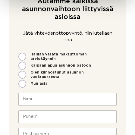
Autamme kaikissa
asunnonvaihtoon liittyvissä
asioissa
Jätä yhteydenottopyyntö, niin jutellaan
lisää.
M
Haluan varata maksuttoman
i
arviokäynnin
t
Kaipaan apua asunnon ostoon
e
Olen kiinnostunut asunnon
n
vuokrauksesta
v
Muu asia
o
i
N
m
i
m
m
e
i
P
o
*
u
l
h
l
e
P
a