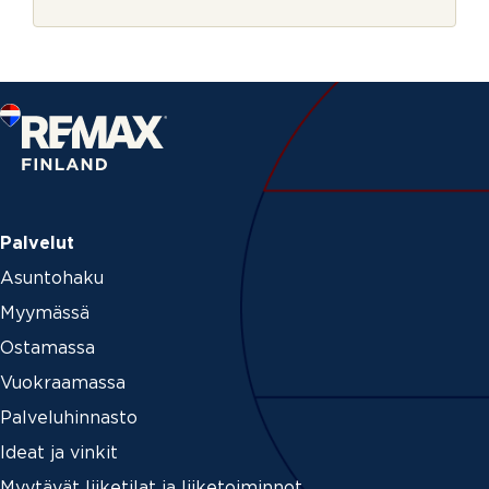
r
*
j
e
Palvelut
Asuntohaku
Myymässä
Ostamassa
Vuokraamassa
Palveluhinnasto
Ideat ja vinkit
Myytävät liiketilat ja liiketoiminnot