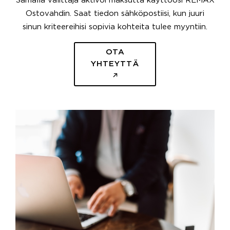
Samalla välittäjä aktivoi maksutta käyttöösi REMAX
Ostovahdin. Saat tiedon sähköpostiisi, kun juuri
sinun kriteereihisi sopivia kohteita tulee myyntiin.
OTA
YHTEYTTÄ