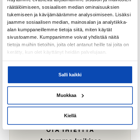
Ostotoimeksiantopalvelumme sopii myös esimerkiksi
räätälöimiseen, sosiaalisen median ominaisuuksien
sijoitus- ja vapaa-ajan asuntojen ostoon.
tukemiseen ja kävijämäärämme analysoimiseen. Lisäksi
jaamme sosiaalisen median, mainosalan ja analytiikka-
LUE LISÄÄ
alan kumppaneillemme tietoja siitä, miten käytät
sivustoamme. Kumppanimme voivat yhdistää näitä
tietoja muihin tietoihin, joita olet antanut heille tai joita on
kerätty, kun olet käyttänyt heidän palvelujaan.
Salli kaikki
Muokkaa
Kiellä
OTA YHTEYTTÄ