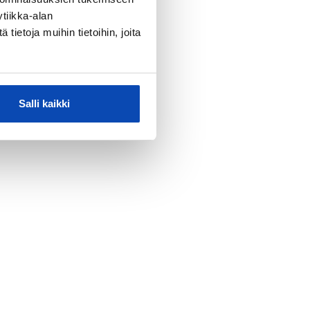
tiikka-alan
ietoja muihin tietoihin, joita
Salli kaikki