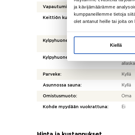
ja kävijämäärämme analysoim
Vapautuminen:
Sopim
kumppaneillemme tietoja siitä
Keittiön kuvaus:
Jääkaap
olet antanut heille tai joita o
mikroa
välitil
Kylpyhuoneen kuvaus:
Kylpyh
Kiellä
pesuko
Kylpyhuoneen varusteet:
WC-istu
allask
Parveke:
Kyllä
Asunnossa sauna:
Kyllä
Omistusmuoto:
Oma
Kohde myydään vuokrattuna:
Ei
Hinta ja kustannukset