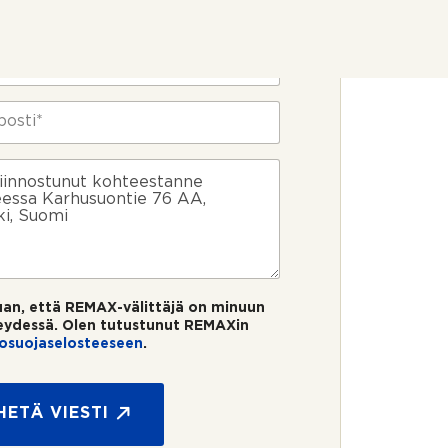
uan, että REMAX-välittäjä on minuun
eydessä. Olen tutustunut REMAXin
tosuojaselosteeseen
.
HETÄ VIESTI