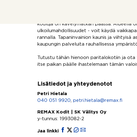
sauna, jossa voit rentoutua ja nauttia lempilö
Koti sijaitsee lapsiperheille ihanteellisella alu
kouluja on kävelymatkan päässä. Alueella 
ulkoilumahdollisuudet - voit käydä vaikkapa
rannalla. Tapaninvainion kaunis ja viihtyisä 
kaupungin palveluita rauhallisessa ympärist
Tutustu tähän hienoon paritalokotiin ja ota 
itse paikan päälle ihastelemaan tämän valois
Lisätiedot ja yhteydenotot
Petri Hietala
040 051 9920
,
petri.hietala@remax.fi
REMAX Kodit | SK Välitys Oy
y-tunnus: 1993082-2
Jaa linkki