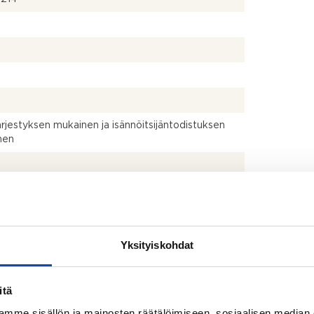
ärjestyksen mukainen ja isännöitsijäntodistuksen
nen
istusmitattu. Pinta-ala voi siis olla edellä mainittua
pi tai suurempi.
 + rt + 3mh + wc + kph + s + p + terassi+var
Yksityiskohdat
lo
itä
mme sisällön ja mainosten räätälöimiseen, sosiaalisen median