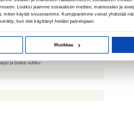
iseen. Lisäksi jaamme sosiaalisen median, mainosalan ja analy
uksen mukaan
, miten käytät sivustoamme. Kumppanimme voivat yhdistää näitä t
pi/pakastin x 2kpl, erillisuuni, liesitaso,
n kerätty, kun olet käyttänyt heidän palvelujaan.
altouuni, astianpesukone, työtasot laminaattia,
anlaatta/maalattu ja lattiat parkettia.
uoneen yhteydessä kodinhoitotila, jossa kaapistot,
Muokkaa
neliitäntä ja paikka pesutornille.
in, suihku, lattialämmitys, peilikaappi, pesuallas,
aappi ja bidee-suihku