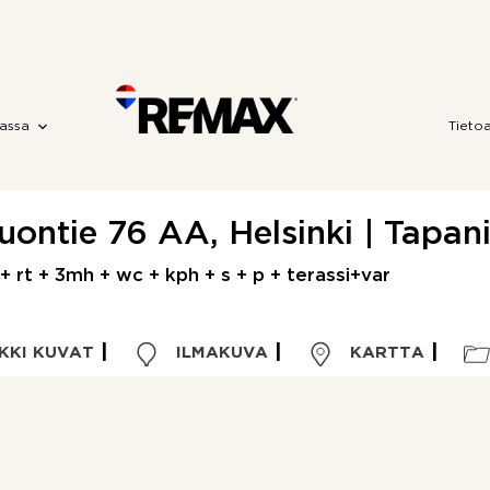
assa
Tieto
ontie 76 AA, Helsinki | Tapan
 + rt + 3mh + wc + kph + s + p + terassi+var
KKI KUVAT
ILMAKUVA
KARTTA
Kohdetyyppi