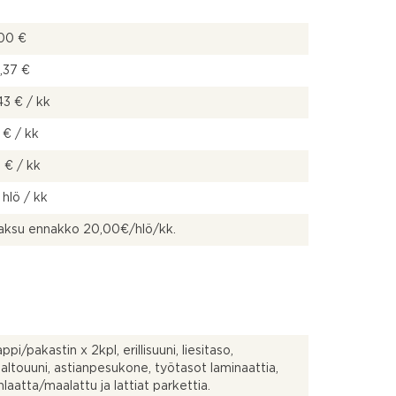
00 €
,37 €
43 € / kk
 € / kk
 € / kk
 hlö / kk
aksu ennakko 20,00€/hlö/kk.
pi/pakastin x 2kpl, erillisuuni, liesitaso,
altouuni, astianpesukone, työtasot laminaattia,
anlaatta/maalattu ja lattiat parkettia.