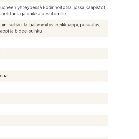
uoneen yhteydessä kodinhoitotila, jossa kaapistot,
neliitäntä ja paikka pesutornille.
in, suihku, lattialämmitys, peilikaappi, pesuallas,
aappi ja bidee-suihku
a
i
kiuas
a
a
i