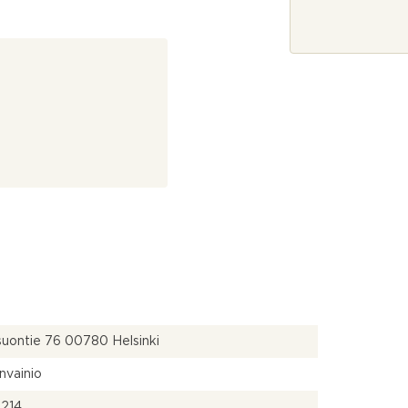
j
a
*
uontie 76 00780 Helsinki
nvainio
214