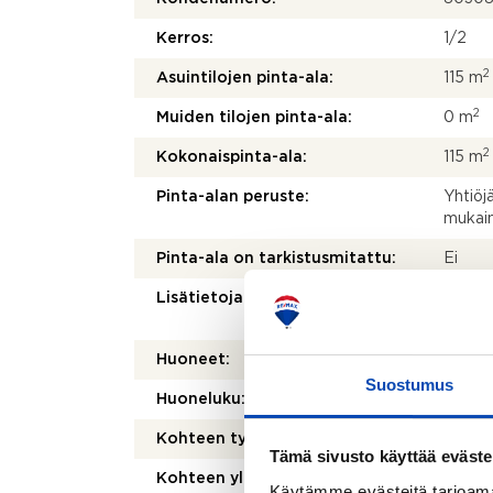
Kerros:
1/2
2
Asuintilojen pinta-ala:
115 m
2
Muiden tilojen pinta-ala:
0 m
2
Kokonaispinta-ala:
115 m
Pinta-alan peruste:
Yhtiöj
mukai
Pinta-ala on tarkistusmitattu:
Ei
Lisätietoja pinta-alasta:
Ei tark
pienem
Huoneet:
Oh + k
Suostumus
Huoneluku:
4
Kohteen tyyppi:
Parita
Tämä sivusto käyttää eväste
Kohteen yleiskunto:
Hyvä
Käytämme evästeitä tarjoama