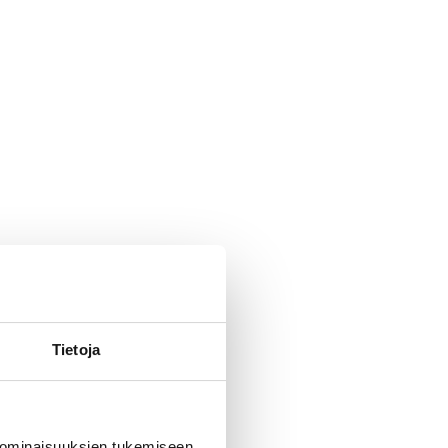
Tietoja
 ominaisuuksien tukemiseen