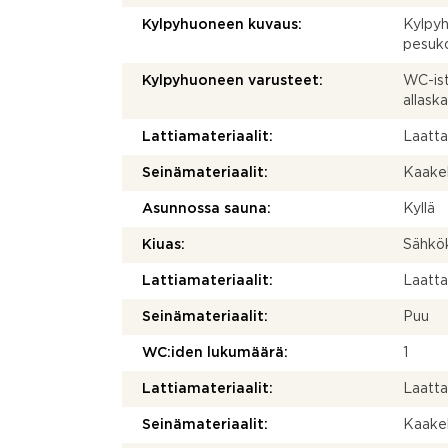
Kylpyhuoneen kuvaus:
Kylpyh
pesuko
Kylpyhuoneen varusteet:
WC-istu
allask
Lattiamateriaalit:
Laatt
Seinämateriaalit:
Kaakel
Asunnossa sauna:
Kyllä
Kiuas:
Sähkö
Lattiamateriaalit:
Laatt
Seinämateriaalit:
Puu
WC:iden lukumäärä:
1
Lattiamateriaalit:
Laatt
Seinämateriaalit:
Kaakel