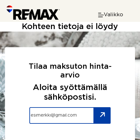
Skip
to
Valikko
content
Kohteen tietoja ei löydy
Tilaa maksuton hinta-
arvio
Aloita syöttämällä
sähköpostisi.