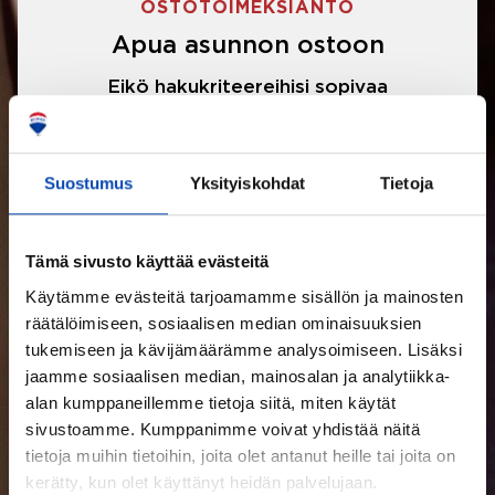
OSTOTOIMEKSIANTO
Apua asunnon ostoon
Eikö hakukriteereihisi sopivaa
asuntoa ole löytynyt? Jännittääkö
asunnon ostotarjouksen tekeminen?
Suostumus
Yksityiskohdat
Tietoja
Välittäjämme auttavat sinua kaikissa
asunnon ostoon liittyvissä asioissa.
Tämä sivusto käyttää evästeitä
Käytämme evästeitä tarjoamamme sisällön ja mainosten
LUE LISÄÄ
räätälöimiseen, sosiaalisen median ominaisuuksien
tukemiseen ja kävijämäärämme analysoimiseen. Lisäksi
jaamme sosiaalisen median, mainosalan ja analytiikka-
alan kumppaneillemme tietoja siitä, miten käytät
sivustoamme. Kumppanimme voivat yhdistää näitä
tietoja muihin tietoihin, joita olet antanut heille tai joita on
kerätty, kun olet käyttänyt heidän palvelujaan.