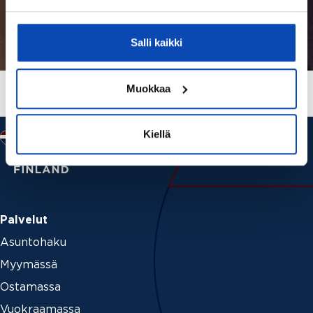
Salli kaikki
Muokkaa
Kiellä
Palvelut
Asuntohaku
Myymässä
Ostamassa
Vuokraamassa