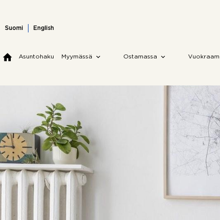
Skip
to
content
Suomi
English
Asuntohaku
Myymässä
Ostamassa
Vuokraam