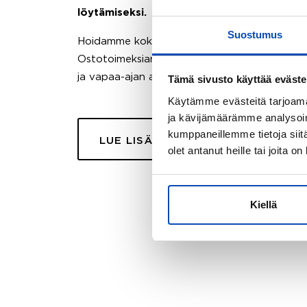
löytämiseksi.
Suostumus
Hoidamme koko ostoprosessin puolestasi.
Ostotoimeksiantopalvelumme sopii myös esimer
ja vapaa-ajan asuntojen ostoon.
Tämä sivusto käyttää eväste
Käytämme evästeitä tarjoama
ja kävijämäärämme analysoim
kumppaneillemme tietoja siitä
LUE LISÄÄ
olet antanut heille tai joita o
Kiellä