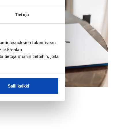
Tietoja
 ominaisuuksien tukemiseen
tiikka-alan
ietoja muihin tietoihin, joita
Salli kaikki