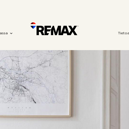
assa
Tieto