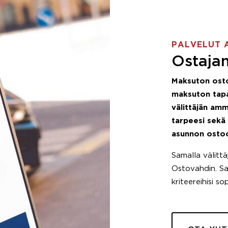
PALVELUT 
Ostajan
Maksuton ost
maksuton tapa
välittäjän amm
tarpeesi sekä
asunnon osto
Samalla välitt
Ostovahdin. Saa
kriteereihisi so