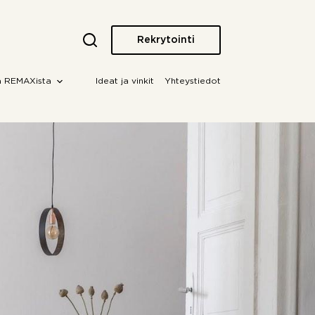
Rekrytointi
a REMAXista
Ideat ja vinkit
Yhteystiedot