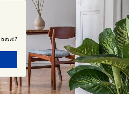
isessä?