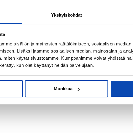
Yksityiskohdat
kiksi sijoitus-
itä
mme sisällön ja mainosten räätälöimiseen, sosiaalisen median
iseen. Lisäksi jaamme sosiaalisen median, mainosalan ja analy
, miten käytät sivustoamme. Kumppanimme voivat yhdistää näitä t
n kerätty, kun olet käyttänyt heidän palvelujaan.
Muokkaa