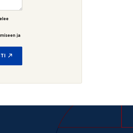
elee
umiseen ja
TI