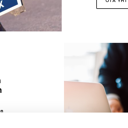
OTA YH
a
n
on
uuri sinulle
ivaa sen