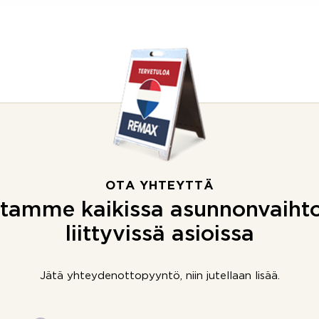
OTA YHTEYTTÄ
tamme kaikissa asunnonvaiht
liittyvissä asioissa
Jätä yhteydenottopyyntö, niin jutellaan lisää.