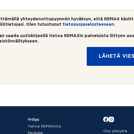
ttämällä yhteydenottopyynnön hyväksyn, että REMAX käsitt
ilötietojasi. Olen tutustunut
tietosuojaselosteeseen
.
an saada uutiskirjeellä tietoa REMAXin palveluista liittyen as
teistönvälitykseen.
LÄHETÄ VIES
Yritys
Tietoa REMAXista
Ota yhteyttä
Medialle