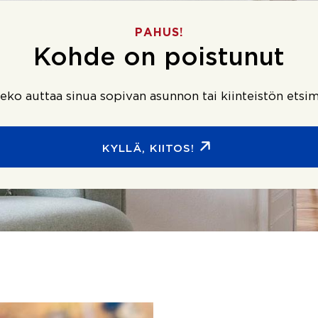
PAHUS!
Kohde on poistunut
ko auttaa sinua sopivan asunnon tai kiinteistön etsim
KYLLÄ, KIITOS!