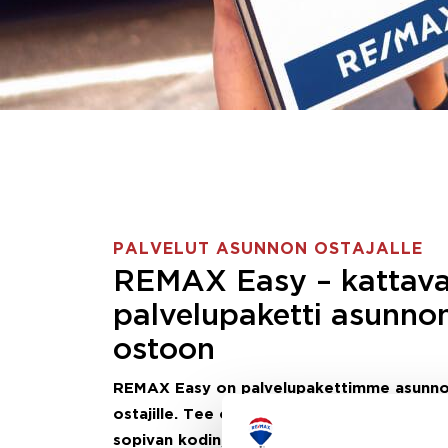
PALVELUT ASUNNON OSTAJALLE
REMAX Easy – kattav
palvelupaketti asunno
ostoon
REMAX Easy on palvelupakettimme asunn
ostajille.
Tee ostotoimeksianto ja etsimme j
sopivan kodin, eikä sinun tarvitse nähdä va