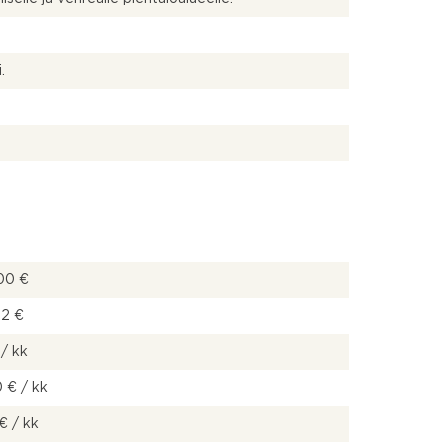
.
00 €
12 €
/ kk
 € / kk
€ / kk