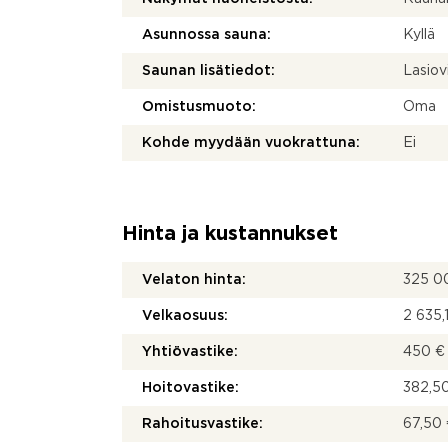
Asunnossa sauna:
Kyllä
Saunan lisätiedot:
Lasiovi
Omistusmuoto:
Oma
Kohde myydään vuokrattuna:
Ei
Hinta ja kustannukset
Velaton hinta:
325 0
Velkaosuus:
2 635,
Yhtiövastike:
450 € 
Hoitovastike:
382,50
Rahoitusvastike:
67,50 