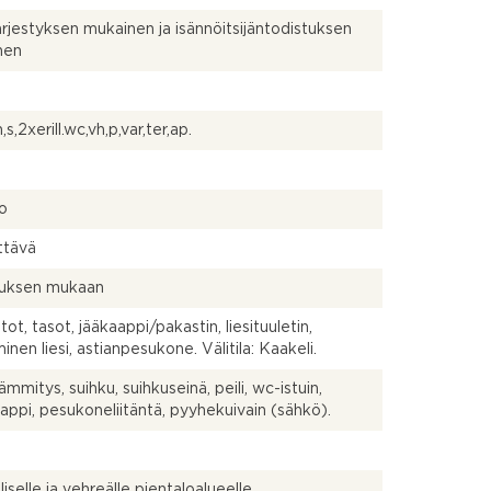
ärjestyksen mukainen ja isännöitsijäntodistuksen
nen
,s,2xerill.wc,vh,p,var,ter,ap.
lo
ttävä
uksen mukaan
ot, tasot, jääkaappi/pakastin, liesituuletin,
inen liesi, astianpesukone. Välitila: Kaakeli.
ämmitys, suihku, suihkuseinä, peili, wc-istuin,
aappi, pesukoneliitäntä, pyyhekuivain (sähkö).
iselle ja vehreälle pientaloalueelle.