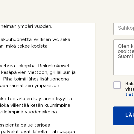
rjoten erinomaiset puitteet niin
t
m
t
i
errassa sijaitsevat tilava keittiö,
P
o
*
u
iherhuone, pesutilat, sauna sekä
s
h
uret ikkunapinnat tuovat kotiin
i
e
S
unnelman ympäri vuoden.
k
l
ä
o
i
h
akuuhuonetta, erillinen wc sekä
s
n
k
V
k
n, mikä tekee kodista
n
ö
i
e
u
p
e
e
m
o
s
?
e
s
t
 vehreä takapiha. Reilunkokoiset
r
t
i
kesäpäivien viettoon, grillailuun ja
o
i
 Piha toimii lähes lisähuoneena
*
*
T
Hal
joaa rauhallisen ympäristön
i
yht
e
tie
ikä tuo arkeen käytännöllisyyttä.
t
S
o
oka viilentää kesän kuumimpina
ä
s
h
viileämpinä vuodenaikoina.
LÄ
u
k
o
ö
nen pientaloalue tarjoaa
j
p
 palvelut ovat lähellä. Lähikauppa
a