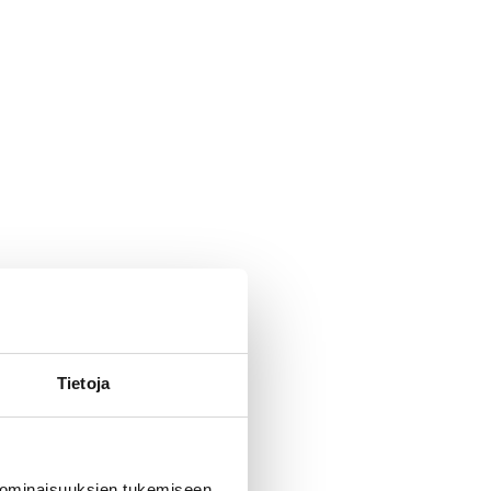
Tietoja
 ominaisuuksien tukemiseen