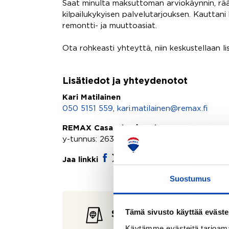
Saat minulta maksuttoman arviokäynnin, rä
kilpailukykyisen palvelutarjouksen. Kauttani
remontti- ja muuttoasiat.
Ota rohkeasti yhteyttä, niin keskustellaan l
Lisätiedot ja yhteydenotot
Kari Matilainen
050 5151 559
,
kari.matilainen@remax.fi
REMAX Casa Alto | Uudenmaan Asuntomy
y-tunnus: 2635151-1
Jaa linkki
Suostumus
Tämä sivusto käyttää eväste
Seuraavat esittelyt
Käytämme evästeitä tarjoama