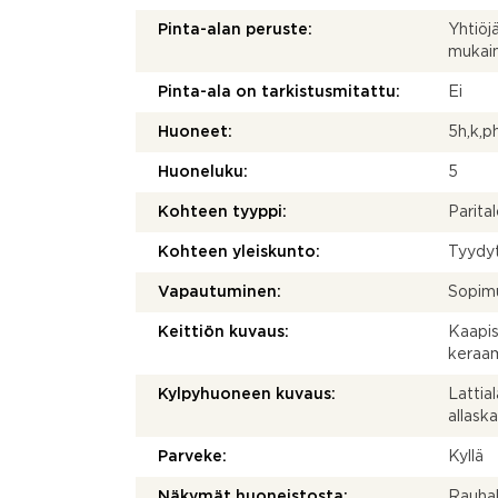
Pinta-alan peruste:
Yhtiöj
mukai
Pinta-ala on tarkistusmitattu:
Ei
Huoneet:
5h,k,ph
Huoneluku:
5
Kohteen tyyppi:
Parita
Kohteen yleiskunto:
Tyydy
Vapautuminen:
Sopim
Keittiön kuvaus:
Kaapist
keraam
Kylpyhuoneen kuvaus:
Lattial
allask
Parveke:
Kyllä
Näkymät huoneistosta:
Rauhall