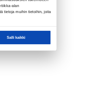
tiikka-alan
ietoja muihin tietoihin, joita
Salli kaikki