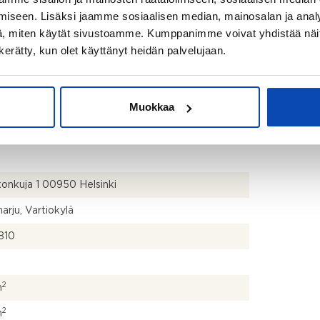
iseen. Lisäksi jaamme sosiaalisen median, mainosalan ja analy
, miten käytät sivustoamme. Kumppanimme voivat yhdistää näitä t
n kerätty, kun olet käyttänyt heidän palvelujaan.
Muokkaa
konkuja 1 00950 Helsinki
harju, Vartiokylä
810
2
m
2
m