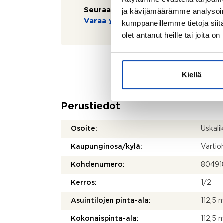
ja kävijämäärämme analysoim
Seuraavaa esittelyä ei ole tiedossa:
Varaa yksityisesittely
kumppaneillemme tietoja siitä
olet antanut heille tai joita o
Kiellä
Perustiedot
Osoite:
Uskali
Kaupunginosa/kylä:
Vartio
Kohdenumero:
80491
Kerros:
1/2
Asuintilojen pinta-ala:
112,5 
Kokonaispinta-ala:
112,5 