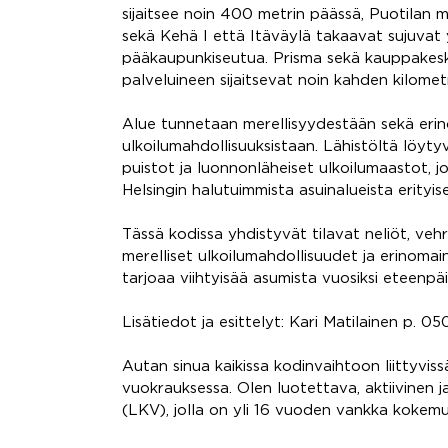
sijaitsee noin 400 metrin päässä, Puotilan me
sekä Kehä I että Itäväylä takaavat sujuvat y
pääkaupunkiseutua. Prisma sekä kauppakesku
palveluineen sijaitsevat noin kahden kilometr
Alue tunnetaan merellisyydestään sekä erin
ulkoilumahdollisuuksistaan. Lähistöltä löyty
puistot ja luonnonläheiset ulkoilumaastot, j
Helsingin halutuimmista asuinalueista erityis
Tässä kodissa yhdistyvät tilavat neliöt, vehr
merelliset ulkoilumahdollisuudet ja erinomaine
tarjoaa viihtyisää asumista vuosiksi eteenpäi
Lisätiedot ja esittelyt: Kari Matilainen p. 0
Autan sinua kaikissa kodinvaihtoon liittyviss
vuokrauksessa. Olen luotettava, aktiivinen ja
(LKV), jolla on yli 16 vuoden vankka kokemus