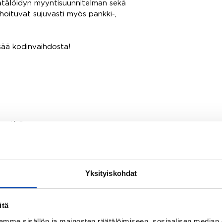
ätälöidyn myyntisuunnitelman sekä
 hoituvat sujuvasti myös pankki-,
isää kodinvaihdosta!
ynti Oy
Yksityiskohdat
itä
mme sisällön ja mainosten räätälöimiseen, sosiaalisen median