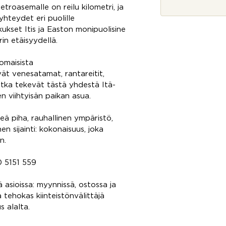
o
troasemalle on reilu kilometri, ja
*
s
hteydet eri puolille
t
i
kset Itis ja Easton monipuolisine
in etäisyydellä.
omaisista
vät venesatamat, rantareitit,
otka tekevät tästä yhdestä Itä-
en viihtyisän paikan asua.
eä piha, rauhallinen ympäristö,
n sijainti: kokonaisuus, joka
n.
50 5151 559
ä asioissa: myynnissä, ostossa ja
 tehokas kiinteistönvälittäjä
 alalta.