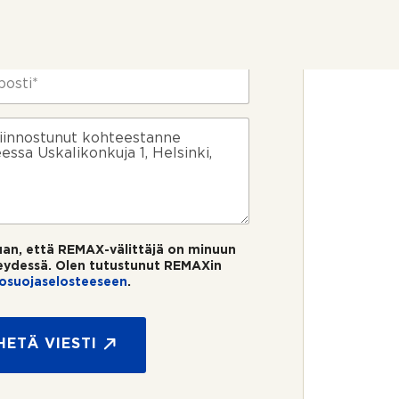
uan, että REMAX-välittäjä on minuun
eydessä. Olen tutustunut REMAXin
tosuojaselosteeseen
.
HETÄ VIESTI