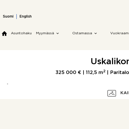
Skip
to
content
Suomi
English
Asuntohaku
Myymässä
Ostamassa
Vuokraam
Uskalikon
2
325 000 € |
112,5 m
| Paritalo
KAI
Velaton hinta
Myyntihinta