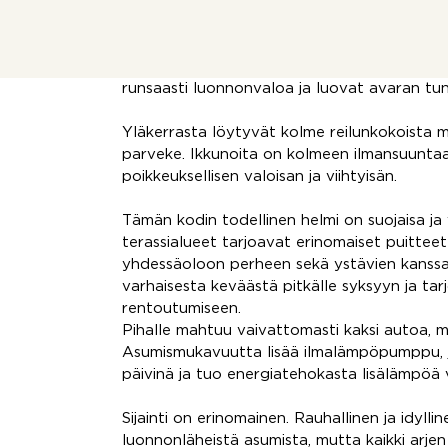
Kodin tilat jakautuvat kahteen kerrokseen ta
perhe-elämään kuin etätyöskentelyynkin. Alak
valoisa olohuone, asuinkäyttöön muutettu v
erillinen wc. Olohuoneen ja viherhuoneen su
runsaasti luonnonvaloa ja luovat avaran t
Yläkerrasta löytyvät kolme reilunkokoista m
parveke. Ikkunoita on kolmeen ilmansuuntaa
poikkeuksellisen valoisan ja viihtyisän.
Tämän kodin todellinen helmi on suojaisa ja
terassialueet tarjoavat erinomaiset puitteet 
yhdessäoloon perheen sekä ystävien kanssa.
varhaisesta keväästä pitkälle syksyyn ja tar
rentoutumiseen.
Pihalle mahtuu vaivattomasti kaksi autoa, m
Asumismukavuutta lisää ilmalämpöpumppu, j
päivinä ja tuo energiatehokasta lisälämpöä 
Sijainti on erinomainen. Rauhallinen ja idylli
luonnonläheistä asumista, mutta kaikki arjen