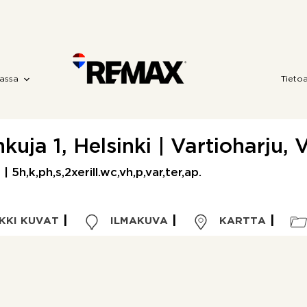
assa
Tieto
kuja 1, Helsinki | Vartioharju, 
 | 5h,k,ph,s,2xerill.wc,vh,p,var,ter,ap.
KKI KUVAT
ILMAKUVA
KARTTA
Kohdetyyppi